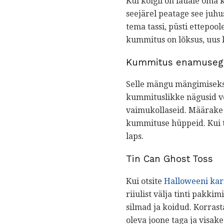
Kui kõigil on lauale oma
seejärel peatage see juh
tema tassi, püsti ettepoo
kummitus on lõksus, uus
Kummitus enamuseg
Selle mängu mängimiseks 
kummituslikke nägusid võ
vaimukollaseid. Määrake t
kummituse hüppeid. Kui 
laps.
Tin Can Ghost Toss
Kui otsite
Halloweeni ka
riiulist välja tinti pakk
silmad ja koidud. Korrast
oleva joone taga ja visa