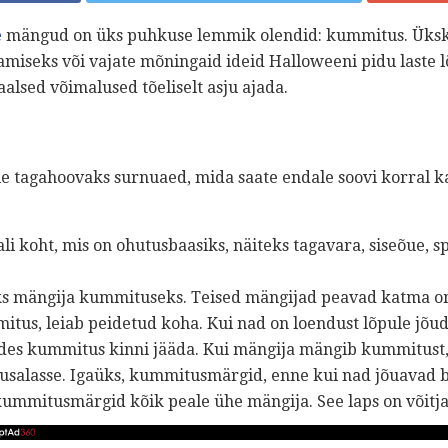
e
mängud on üks puhkuse lemmik olendid: kummitus. Ükskõi
iseks või vajate mõningaid ideid Halloweeni pidu laste 
sed võimalused tõeliselt asju ajada.
e tagahoovaks surnuaed, mida saate endale soovi korral k
i koht, mis on ohutusbaasiks, näiteks tagavara, siseõue, sp
 mängija kummituseks. Teised mängijad peavad katma oma 
mitus, leiab peidetud koha. Kui nad on loendust lõpule jõ
des kummitus kinni jääda. Kui mängija mängib kummitust,
usalasse. Igaüks, kummitusmärgid, enne kui nad jõuavad b
ummitusmärgid kõik peale ühe mängija. See laps on võitja