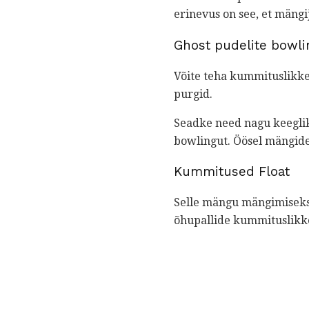
erinevus on see, et mängi
Ghost pudelite bowli
Võite teha kummituslikke
purgid.
Seadke need nagu keeglik
bowlingut. Öösel mängide
Kummitused Float
Selle mängu mängimiseks 
õhupallide kummituslikk