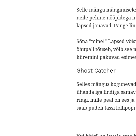
Selle mängu mängimiseks 
neile pehme nööpidega ma
lapsed jõuavad. Pange lin
Sõna "mine!" Lapsed võis
õhupall tõuseb, võib see m
kiiremini pakuvad esimes
Ghost Catcher
Selles mängus kogunevad
ühenda iga lindiga samav
ringi, mille peal on ees j
saab pudeli tassi lollipop