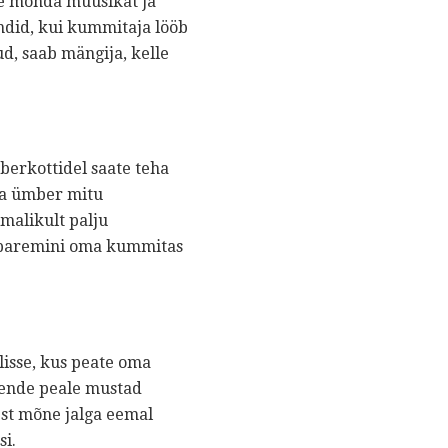
ge mõnda muusikat ja
ndid, kui kummitaja lööb
ud, saab mängija, kelle
berkottidel saate teha
sa ümber mitu
imalikult palju
 paremini oma kummitas
lisse, kus peate oma
 nende peale mustad
uest mõne jalga eemal
si.