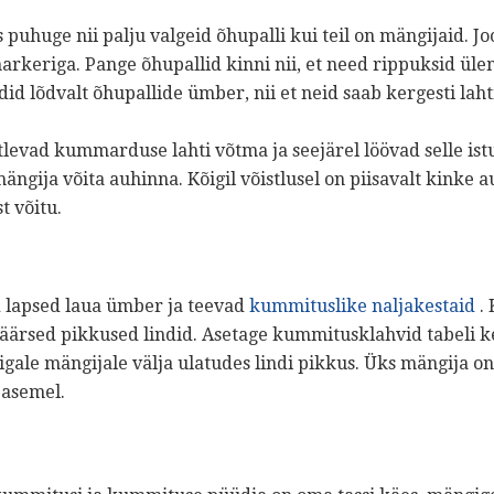
puhuge nii palju valgeid õhupalli kui teil on mängijaid. 
rkeriga. Pange õhupallid kinni nii, et need rippuksid ül
did lõdvalt õhupallide ümber, nii et neid saab kergesti lah
tlevad kummarduse lahti võtma ja seejärel löövad selle is
ängija võita auhinna. Kõigil võistlusel on piisavalt kinke 
t võitu.
 lapsed laua ümber ja teevad
kummituslike naljakestaid
. 
äärsed pikkused lindid. Asetage kummitusklahvid tabeli 
a igale mängijale välja ulatudes lindi pikkus. Üks mängija o
i asemel.