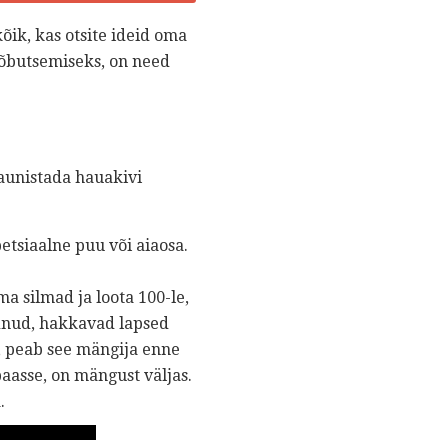
k, kas otsite ideid oma
lõbutsemiseks, on need
aunistada hauakivi
etsiaalne puu või aiaosa.
silmad ja loota 100-le,
udnud, hakkavad lapsed
 peab see mängija enne
aasse, on mängust väljas.
.