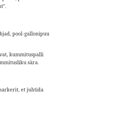
t".
jad, pool-gallonipuu
vat, kummituspalli
mmitusliku sära.
rkerit, et juhtida