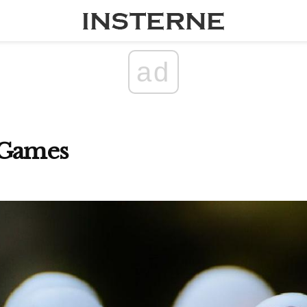
ad
 Games