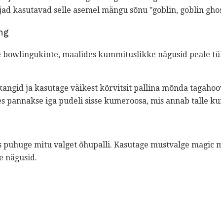
jad kasutavad selle asemel mängu sõnu "goblin, goblin ghos
ng
 bowlingukinte, maalides kummituslikke nägusid peale tüh
angid ja kasutage väikest kõrvitsit pallina mõnda tagahoo
s pannakse iga pudeli sisse kumeroosa, mis annab talle ku
puhuge mitu valget õhupalli. Kasutage mustvalge magic ma
e nägusid.