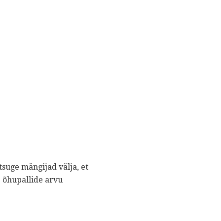
suge mängijad välja, et
e õhupallide arvu