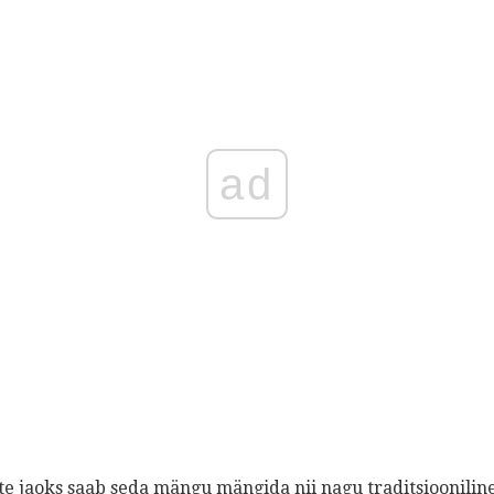
ad
e jaoks saab seda mängu mängida nii nagu traditsiooniline