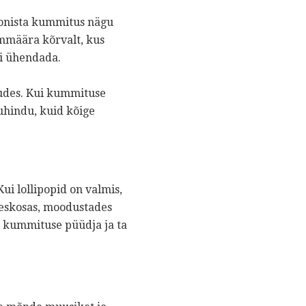
Joonista kummitus nägu
emmäära kõrvalt, kus
ti ühendada.
tudes. Kui kummituse
auhindu, kuid kõige
Kui lollipopid on valmis,
keskosas, moodustades
n kummituse püüdja ​​ja ta