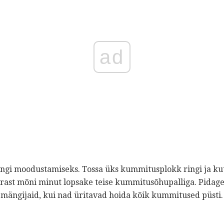
ad
ngi moodustamiseks. Tossa üks kummitusplokk ringi ja kut
Pärast mõni minut lopsake teise kummitusõhupalliga. Pidag
mängijaid, kui nad üritavad hoida kõik kummitused püsti.