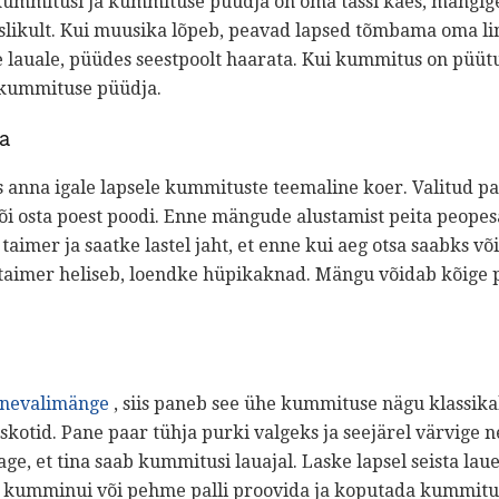
 kummitusi ja kummituse püüdja ​​on oma tassi käes, mängi
uslikult. Kui muusika lõpeb, peavad lapsed tõmbama oma li
le lauale, püüdes seestpoolt haarata. Kui kummitus on püüt
 kummituse püüdja.
a
anna igale lapsele kummituste teemaline koer. Valitud pa
i osta poest poodi. Enne mängude alustamist peita peope
aimer ja saatke lastel jaht, et enne kui aeg otsa saabks võ
taimer heliseb, loendke hüpikaknad. Mängu võidab kõige
rnevalimänge
, siis paneb see ühe kummituse nägu klassika
imiskotid. Pane paar tühja purki valgeks ja seejärel värvige
age, et tina saab kummitusi lauajal. Laske lapsel seista la
ke kumminui või pehme palli proovida ja koputada kummitu