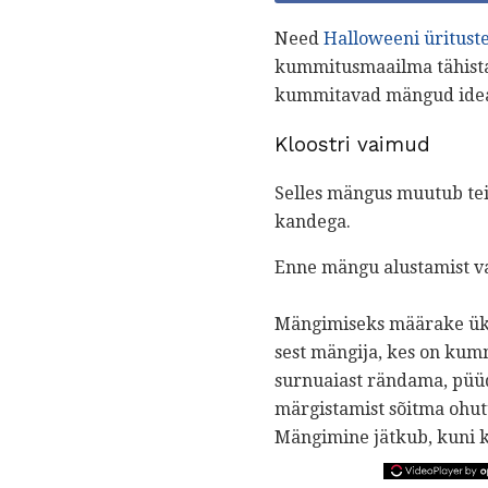
Need
Halloweeni üritust
kummitusmaailma tähistam
kummitavad mängud ideaal
Kloostri vaimud
Selles mängus muutub tei
kandega.
Enne mängu alustamist val
Mängimiseks määrake üks
sest mängija, kes on kum
surnuaiast rändama, püü
märgistamist sõitma ohut
Mängimine jätkub, kuni k