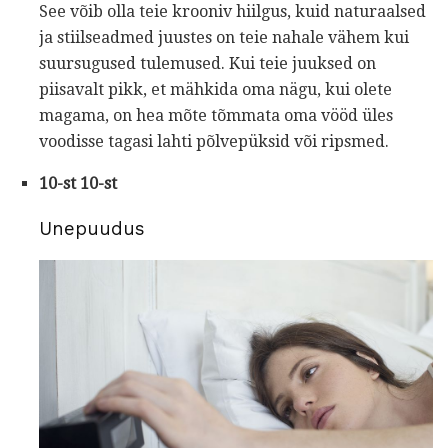
See võib olla teie krooniv hiilgus, kuid naturaalsed
ja stiilseadmed juustes on teie nahale vähem kui
suursugused tulemused. Kui teie juuksed on
piisavalt pikk, et mähkida oma nägu, kui olete
magama, on hea mõte tõmmata oma vööd üles
voodisse tagasi lahti põlvepüksid või ripsmed.
10-st 10-st
Unepuudus