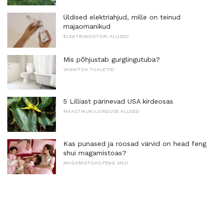
Üldised elektriahjud, mille on teinud
majaomanikud
ELEKTRIMOOTORI ALUSED
Mis põhjustab gurglingutuba?
VANNITOA TUALETID
5 Lilliast pärinevad USA kirdeosas
MAASTIKUKUJUNDUSE ALUSED
Kas punased ja roosad värvid on head feng
shui magamistoas?
MAGAMISTOAS FENG SHUI