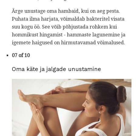
Ärge unustage oma hambaid, kui on aeg pesta.
Puhata ilma harjata, võimaldab bakteritel visata
suu kogu öö. See võib põhjustada rohkem kui
hommikust hingamist - hammaste lagunemine ja
igemete haigused on hirmutavamad võimalused.
07 of 10
Oma käte ja jalgade unustamine