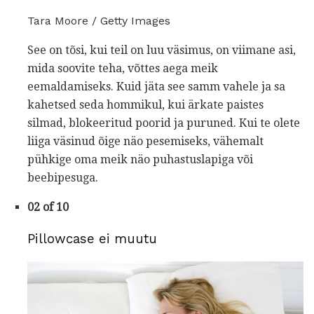
Tara Moore / Getty Images
See on tõsi, kui teil on luu väsimus, on viimane asi,
mida soovite teha, võttes aega meik
eemaldamiseks. Kuid jäta see samm vahele ja sa
kahetsed seda hommikul, kui ärkate paistes
silmad, blokeeritud poorid ja puruned. Kui te olete
liiga väsinud õige näo pesemiseks, vähemalt
pühkige oma meik näo puhastuslapiga või
beebipesuga.
02 of 10
Pillowcase ei muutu