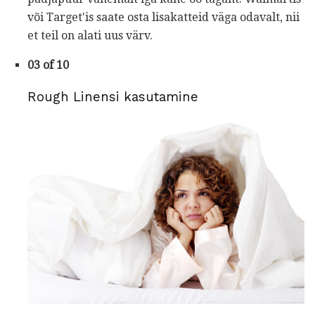
või Target'is saate osta lisakatteid väga odavalt, nii
et teil on alati uus värv.
03 of 10
Rough Linensi kasutamine