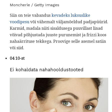
Moncherie / Getty Images
Siin on teie vabandus
kevadeks luksuslike
voodipesu
või vähemalt väljamõeldud padjapüürid.
Karmid, madala niiti sisaldusega puuvillast linad
võivad põhjustada juuste purunemist ja frizzi koos
nahaärrituse tekkega. Proovige selle asemel satiin
või siid.
04 10-st
Ei kohaldata nahahooldustooted