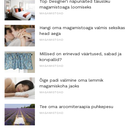
Top Designer'i näpunäited täiusliku
magamistoaga loomiseks
MAGAMISTOAD
Hangi oma magamistoaga valmis seksikas
head aega
MAGAMISTOAD
Millised on erinevad väärtused, sabad ja
korvpallid?
MAGAMISTOAD
Õige padi valimine oma lemmik
magamiskoha jaoks
MAGAMISTOAD
Tee oma aroomiteraapia puhkepesu
MAGAMISTOAD