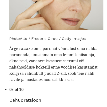
PhotoAlto / Frederic Cirou / Getty Images
Ärge raisake oma parimat võimalust oma nahka
parandada, unustamata oma lemmik-niisutaja,
akne ravi, vananemisvastase seerumi või
nahahoolduse kokteili enne voodisse kasutamist.
Kuigi sa rahulikult püüad Z-sid, sööb teie nahk
ravile ja taastades nooruslikku sära.
05 of 10
Dehüdratsioon