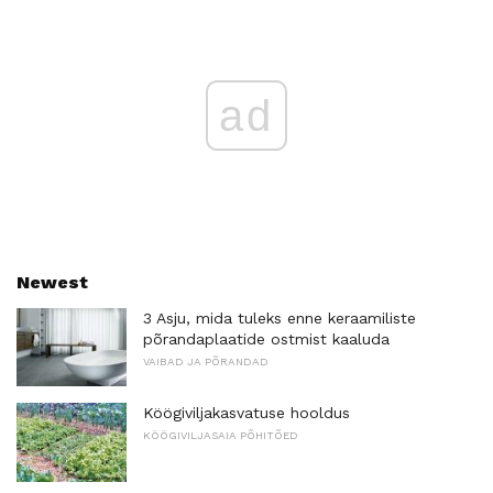
ad
Newest
3 Asju, mida tuleks enne keraamiliste
põrandaplaatide ostmist kaaluda
VAIBAD JA PÕRANDAD
Köögiviljakasvatuse hooldus
KÖÖGIVILJASAIA PÕHITÕED