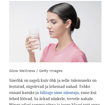
Glow Wellness / Getty Images
Siseõhk on sageli kuiv õhk ja selle tulemuseks on
leotatud, sügelevad ja lehemad nahad. Tehke
ennast kasuks ja
lülitage sisse niisutaja,
enne kui
lehed löövad. Sa ärkad niiskele, tervele nahale.
Minge edasi sammu võrra ja jooge klaasi vett enne