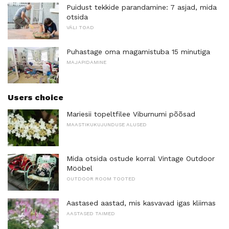
Puidust tekkide parandamine: 7 asjad, mida
otsida
VÄLI TOAD
Puhastage oma magamistuba 15 minutiga
MAJAPIDAMINE
Users choice
Mariesii topeltfilee Viburnumi põõsad
MAASTIKUKUJUNDUSE ALUSED
Mida otsida ostude korral Vintage Outdoor
Mööbel
OUTDOOR ROOM TOOTED
Aastased aastad, mis kasvavad igas kliimas
AASTASED TAIMED