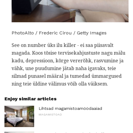
PhotoAlto / Frederic Cirou / Getty Images
See on number üks ilu killer - ei saa piisavalt
magada. Koos tõsise tervisekahjustuste nagu mälu
kadu, depressioon, kõrge vererõhk, rasvumine ja
vähk, une puudumine jätab naha igavaks, teie
silmad punasel määral ja tumedad ümmargused
ning teie üldine välimus võib olla väiksem.
Enjoy similar articles
Lihtsad magamistoamöödaaiad
MAGAMISTOAD