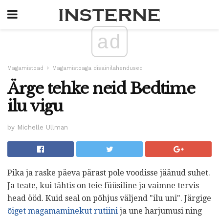
ad
Magamistoad
Magamistoaga disainilahendused
Ärge tehke neid Bedtime
ilu vigu
by Michelle Ullman
Pika ja raske päeva pärast pole voodisse jäänud suhet.
Ja teate, kui tähtis on teie füüsiline ja vaimne tervis
head ööd. Kuid seal on põhjus väljend "ilu uni". Järgige
õiget magamaminekut rutiini
ja une harjumusi ning