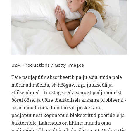
B2M Productions / Getty Images
Teie padjapüür absorbeerib palju asju, mida pole
mõelnud mõelda, sh hõõguv, higi, juukseõli ja
stiilseadmed. Unustage seda samast padjapüürist
öösel öösel ja võite tõenäoliselt ärkama probleemi -
akne mööda oma lõualuu või põske tänu
padjapüünest kogunenud blokeeritud pooridele ja
bakteritele. Lahendus on lihtne: muuda oma
padjapüür vähemalt iga kahe öö tagant. Walmartis