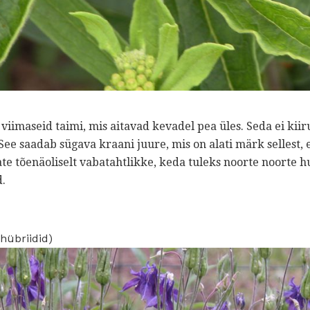
viimaseid taimi, mis aitavad kevadel pea üles. Seda ei kiir
ee saadab sügava kraani juure, mis on alati märk sellest, et
aate tõenäoliselt vabatahtlikke, keda tuleks noorte noorte h
.
hübriidid)