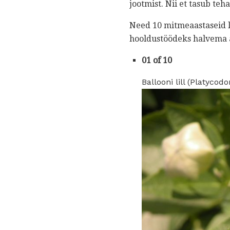
jootmist. Nii et tasub te
Need 10 mitmeaastaseid li
hooldustöödeks halvema a
01 of 10
Ballooni lill (Platycod