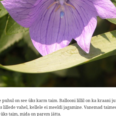
de puhul on see üks karm taim. Ballooni lillil on ka kraani j
illede vahel, kellele ei meeldi jagamine. Vanemad taimed 
 üks taim, mida on parem jätta.