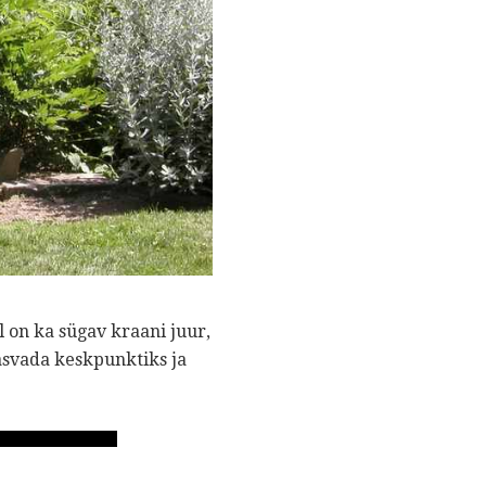
 on ka sügav kraani juur,
asvada keskpunktiks ja