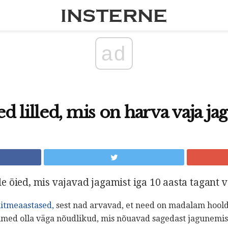
ad
d lilled, mis on harva vaja ja
 õied, mis vajavad jagamist iga 10 aasta tagant 
itmeaastased,
sest nad arvavad, et need on madalam hoold
med olla väga nõudlikud, mis nõuavad sagedast jagunemis