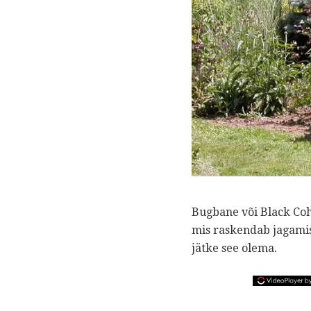
Bugbane või Black Coh
mis raskendab jagamis
jätke see olema.