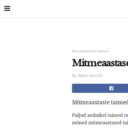
Mitmeaastased taimed
Mitmeaastase
by Marie Iannotti
Mitmeaastaste taimede
Paljud aednikel taimed
m
mõned mitmeaastased tai