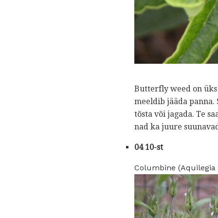
Butterfly weed on üks 
meeldib jääda panna. S
tõsta või jagada. Te s
nad ka juure suunavad
04 10-st
Columbine (Aquilegia 