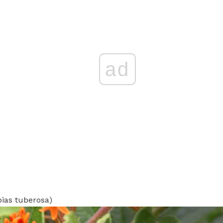
ad
pias tuberosa)