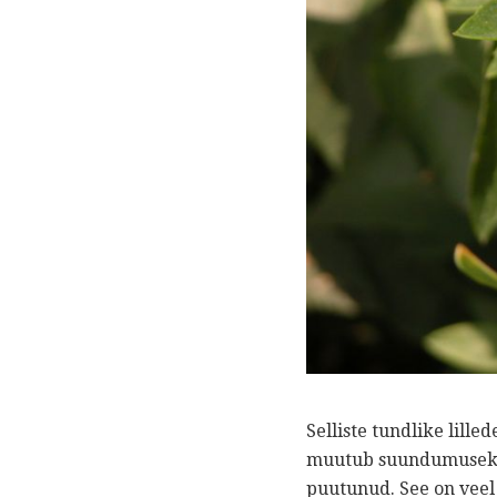
Selliste tundlike lille
muutub suundumuseks l
puutunud. See on veel