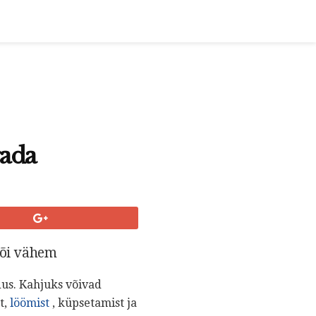
gada
või vähem
us. Kahjuks võivad
t,
löömist
, küpsetamist ja