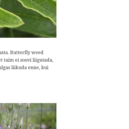
usta. Butterfly weed
 taim ei soovi liigutada,
ulgas liikuda enne, kui