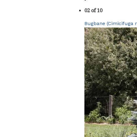
02 of 10
Bugbane (Cimicifuga 