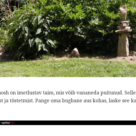
osh on imetlustav taim, mis võib vananeda puitunud. Sellel
t ja tõstetmist. Pange oma bugbane aus kohas, laske see k