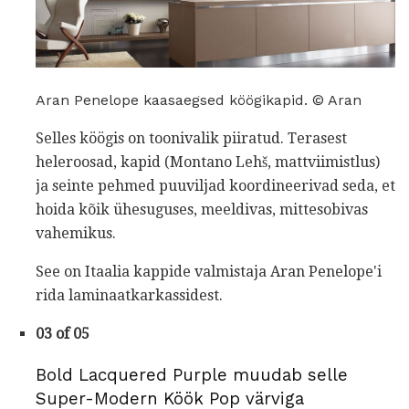
Aran Penelope kaasaegsed köögikapid. © Aran
Selles köögis on toonivalik piiratud. Terasest
heleroosad, kapid (Montano Lehš, mattviimistlus)
ja seinte pehmed puuviljad koordineerivad seda, et
hoida kõik ühesuguses, meeldivas, mittesobivas
vahemikus.
See on Itaalia kappide valmistaja Aran Penelope'i
rida laminaatkarkassidest.
03 of 05
Bold Lacquered Purple muudab selle
Super-Modern Köök Pop värviga