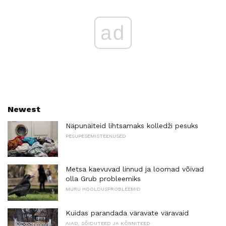
ad
Newest
Näpunäiteid lihtsamaks kolledži pesuks
PESUPESEMISTEENUSED
Metsa kaevuvad linnud ja loomad võivad
olla Grub probleemiks
MURU HOOLDUSPROBLEEMID
Kuidas parandada väravate väravaid
AIAD, SÕIDUTEED JA KÕNNITEED