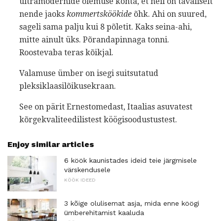
ultramodernide olemuse kohta, et neil on tavaliselt
nende jaoks
kommertsköökide
õhk. Ahi on suured,
sageli sama palju kui 8 põletit. Kaks seina-ahi,
mitte ainult üks. Põrandapinnaga tonni.
Roostevaba teras kõikjal.
Valamuse ümber on isegi suitsutatud
pleksiklaasilõikusekraan.
See on pärit Ernestomedast, Itaalias asuvatest
kõrgekvaliteedilistest köögisoodustustest.
Enjoy similar articles
6 köök kaunistades ideid teie järgmisele
värskendusele
KÖÖK IDEED
3 kõige olulisemat asja, mida enne köögi
ümberehitamist kaaluda