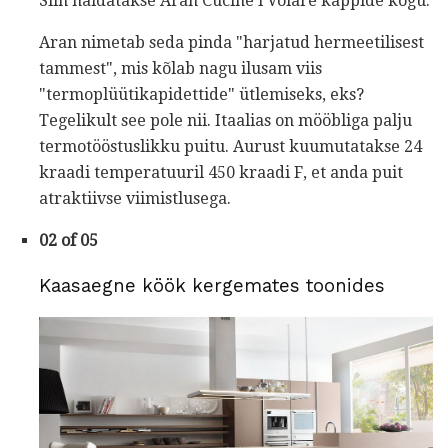
Siin näidatakse Aran Cucine'i Volare kappide kogu.
Aran nimetab seda pinda "harjatud hermeetilisest
tammest", mis kõlab nagu ilusam viis
"termoplüütikapidettide" ütlemiseks, eks?
Tegelikult see pole nii. Itaalias on mööbliga palju
termotööstuslikku puitu. Aurust kuumutatakse 24
kraadi temperatuuril 450 kraadi F, et anda puit
atraktiivse viimistlusega.
02 of 05
Kaasaegne köök kergemates toonides