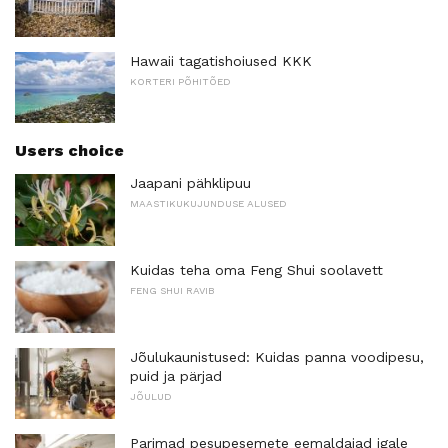
Hawaii tagatishoiused KKK
KORTERI PÕHITÕED
Users choice
Jaapani pähklipuu
MAASTIKUKUJUNDUSE ALUSED
Kuidas teha oma Feng Shui soolavett
FENG SHUI RAVIB
Jõulukaunistused: Kuidas panna voodipesu,
puid ja pärjad
JÕULUD
Parimad pesupesemete eemaldajad igale