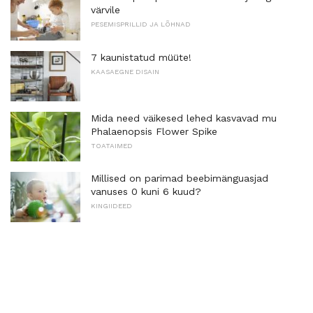
värvile
PESEMISPRILLID JA LÕHNAD
7 kaunistatud müüte!
KAASAEGNE DISAIN
Mida need väikesed lehed kasvavad mu
Phalaenopsis Flower Spike
TOATAIMED
Millised on parimad beebimänguasjad
vanuses 0 kuni 6 kuud?
KINGIIDEED