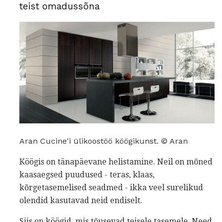
teist omadussõna
Aran Cucine'i ülikoostöö köögikunst. © Aran
Köögis on tänapäevane helistamine. Neil on mõned
kaasaegsed puudused - teras, klaas,
kõrgetasemelised seadmed - ikka veel surelikud
olendid kasutavad neid endiselt.
Siis on köögid, mis tõusevad teisele tasemele. Need