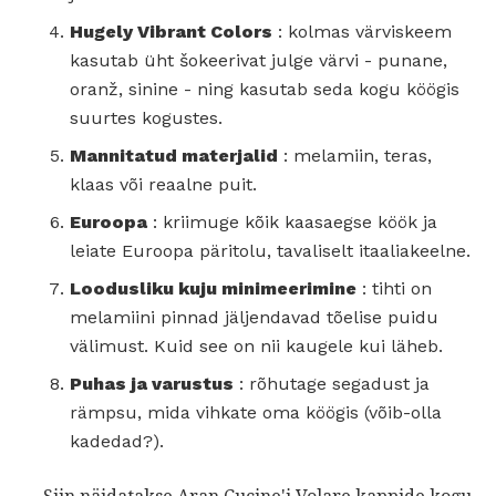
Hugely Vibrant Colors
: kolmas värviskeem
kasutab üht šokeerivat julge värvi - punane,
oranž, sinine - ning kasutab seda kogu köögis
suurtes kogustes.
Mannitatud materjalid
: melamiin, teras,
klaas või reaalne puit.
Euroopa
: kriimuge kõik kaasaegse köök ja
leiate Euroopa päritolu, tavaliselt itaaliakeelne.
Loodusliku kuju minimeerimine
: tihti on
melamiini pinnad jäljendavad tõelise puidu
välimust. Kuid see on nii kaugele kui läheb.
Puhas ja varustus
: rõhutage segadust ja
rämpsu, mida vihkate oma köögis (võib-olla
kadedad?).