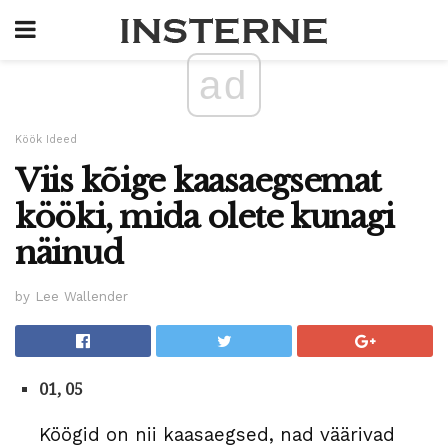
ad
Köök Ideed
Viis kõige kaasaegsemat
kööki, mida olete kunagi
näinud
by Lee Wallender
01, 05
Köögid on nii kaasaegsed, nad väärivad