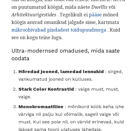
on puutumatud köögid, mida näete
Dwellis
või
Arhitektuurigestides
. Tegelikult ei
pääse
mõned
köögis asuvad omanikud jalgade sisse, kartmata
mikroobivabad pindadest toidupuudmega
. Kuid
see on kogu teine ​​lugu.
Ultra-modernsed omadused, mida saate
oodata
Hõredad jooned, lamedad lennukid
: sirged,
vankumatud jooned on külluses.
Stark Color Kontrastid
: valge must, must,
valge.
Monokromaatiline
: mõnikord kööb keha ühe
värviga nii palju kui võimalik, sageli valge või
must. Kui see pole nii, on värvid erinevad, kuid
jäävad sama tooni ulatuses lähedale.