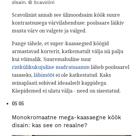
disain. © Scavolini
Scavolinist annab see ülimoodsaim köök suure
kontrastsusega värvilahenduse: poolsaare läikiv
musta värv on valgete ja valged.
Pange tähele, et super-kaasaegsed köögid
armastavad korterit, katkematult välja nii palju
kui võimalik. Suuremahuline suur
ristkülikukujuline madratsaamm
läheb poolsaarel
tasaseks,
läbimõõt
ei ole katkestatud. Kaks
seinaplaati sobivad ideaalselt kappidega.
Käepidemed ei ulatu välja - need on sisestatud.
05 05
Monokromaatne mega-kaasaegne köök
disain: kas see on reaalne?