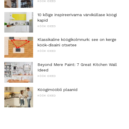
KÖÖK IDEED
10 kõige inspireerivama värviküllase köögi
kapid
KÖÖK IDEED
Klassikaline köögikolmnurk: see on kerge
köök-disaini otsetee
KÖÖK IDEED
Beyond Mere Paint: 7 Great Kitchen Wall
Ideed
KÖÖK IDEED
Köögimööbli plaanid
KÖÖK IDEED