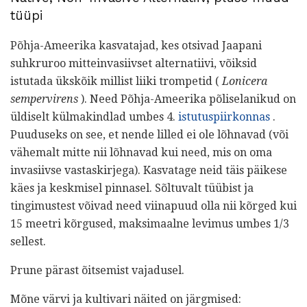
tüüpi
Põhja-Ameerika kasvatajad, kes otsivad Jaapani
suhkruroo mitteinvasiivset alternatiivi, võiksid
istutada ükskõik millist liiki trompetid (
Lonicera
sempervirens
). Need Põhja-Ameerika põliselanikud on
üldiselt külmakindlad umbes 4.
istutuspiirkonnas
.
Puuduseks on see, et nende lilled ei ole lõhnavad (või
vähemalt mitte nii lõhnavad kui need, mis on oma
invasiivse vastaskirjega). Kasvatage neid täis päikese
käes ja keskmisel pinnasel. Sõltuvalt tüübist ja
tingimustest võivad need viinapuud olla nii kõrged kui
15 meetri kõrgused, maksimaalne levimus umbes 1/3
sellest.
Prune pärast õitsemist vajadusel.
Mõne värvi ja kultivari näited on järgmised: