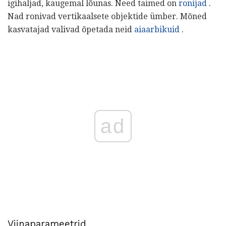
igihaljad, kaugemal lõunas. Need taimed on
ronijad
.
Nad ronivad vertikaalsete objektide ümber. Mõned
kasvatajad valivad õpetada neid
aiaarbikuid
.
ad
Viinaparameetrid