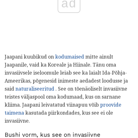
ad
Jaapani kuubikud on
kodumaised
mitte ainult
Jaapanile, vaid ka Koreale ja Hiinale. Tänu oma
invasiivsele iseloomule leiab see ka laialt Ida-Põhja-
Ameerikas, põgenesid inimeste aedadest loodusse ja
said
naturaliseeritud
. See on tõenäoliselt invasiivne
teistes väljaspool oma kodumaad, kus on sarnane
kliima. Jaapani leivatatud viinapuu võib
proovide
taimena
kasutada piirkondades, kus see ei ole
invasiivne.
Bushi vorm, kus see on invasiivne