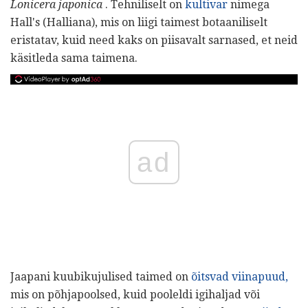
Lonicera japonica
. Tehniliselt on
kultivar
nimega
Hall's (Halliana), mis on liigi taimest botaaniliselt
eristatav, kuid need kaks on piisavalt sarnased, et neid
käsitleda sama taimena.
ad
Jaapani kuubikujulised taimed on
õitsvad viinapuud,
mis on põhjapoolsed, kuid pooleldi igihaljad või