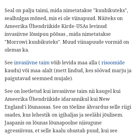
Seal on palju taimi, mida nimetatakse "kuubikuteks",
sealhulgas mõned, mis ei ole viinapuud. Näiteks on
Ameerika Ühendriikide Kirde-USAs levinud
invasiivne lõssipuu põõsas , mida nimetatakse
"Morrowi kuubikuteks". Muud viinapuude vormid on
olemas ka.
See
invasiivne taim
võib levida maa alla (
risoomide
kaudu) või maa-alalt (mett lindud, kes söövad marju ja
paigutavad seemned mujale).
See on loetletud kui invasiivne taim nii kaugel kui
Ameerika Ühendriikide idarannikul kui New
England'i lõunaosas. See on tõeline ähvardus selle riigi
osades, kus lehestik on igihaljas ja seeläbi jõulisem.
Jaapanis on lõunas lõunapoolne niisugune
agressiivsus, et selle kaalu ohustab puud, kui see