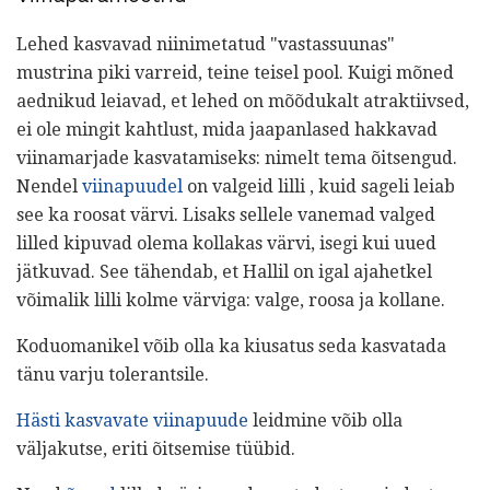
Lehed kasvavad niinimetatud "vastassuunas"
mustrina piki varreid, teine ​​teisel pool. Kuigi mõned
aednikud leiavad, et lehed on mõõdukalt atraktiivsed,
ei ole mingit kahtlust, mida jaapanlased hakkavad
viinamarjade kasvatamiseks: nimelt tema õitsengud.
Nendel
viinapuudel
on valgeid lilli , kuid sageli leiab
see ka roosat värvi. Lisaks sellele vanemad valged
lilled kipuvad olema kollakas värvi, isegi kui uued
jätkuvad. See tähendab, et Hallil on igal ajahetkel
võimalik lilli kolme värviga: valge, roosa ja kollane.
Koduomanikel võib olla ka kiusatus seda kasvatada
tänu varju tolerantsile.
Hästi kasvavate viinapuude
leidmine võib olla
väljakutse, eriti õitsemise tüübid.