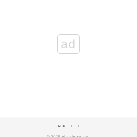
ad
BACK TO TOP
© 2026 et.insterne.com