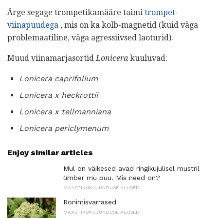
Ärge segage trompetikamääre taimi
trompet-
viinapuudega
, mis on ka kolb-magnetid (kuid väga
problemaatiline, väga agressiivsed laoturid).
Muud viinamarjasortid
Lonicera
kuuluvad:
Lonicera caprifolium
Lonicera x heckrottii
Lonicera x tellmanniana
Lonicera periclymenum
Enjoy similar articles
Mul on väikesed avad ringikujulisel mustril
ümber mu puu. Mis need on?
MAASTIKUKUJUNDUSE ALUSED
Ronimisvarrased
MAASTIKUKUJUNDUSE ALUSED