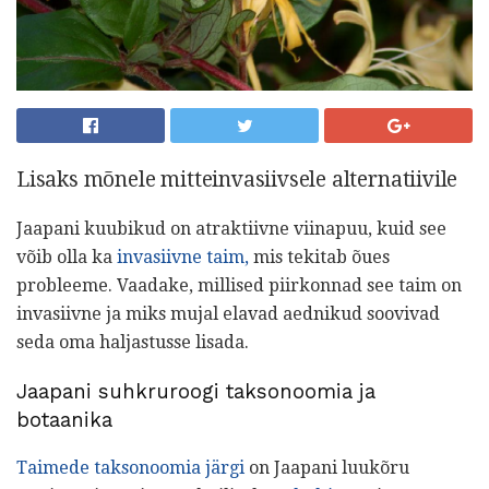
Lisaks mõnele mitteinvasiivsele alternatiivile
Jaapani kuubikud on atraktiivne viinapuu, kuid see
võib olla ka
invasiivne taim,
mis tekitab õues
probleeme. Vaadake, millised piirkonnad see taim on
invasiivne ja miks mujal elavad aednikud soovivad
seda oma haljastusse lisada.
Jaapani suhkruroogi taksonoomia ja
botaanika
Taimede taksonoomia järgi
on Jaapani luukõru