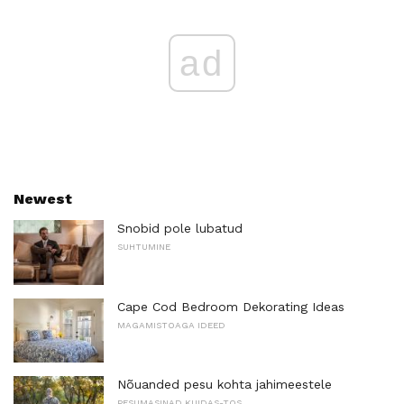
ad
Newest
Snobid pole lubatud
SUHTUMINE
Cape Cod Bedroom Dekorating Ideas
MAGAMISTOAGA IDEED
Nõuanded pesu kohta jahimeestele
PESUMASINAD KUIDAS-TOS