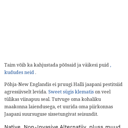
Taim võib ka kahjustada põõsaid ja väikesi puid
,
kududes neid
.
Põhja-New Englandis ei pruugi Halli jaapani pestitsiid
agressiivselt levida.
Sweet sügis klematis
on veel
tülikas viinapuu seal. Tutvuge oma kohaliku
maakonna laiendusega, et uurida oma piirkonnas
Jaapani suursuguse sissetungivat seisundit.
Native, Non-Invasive Alternatiiv, pluss muud