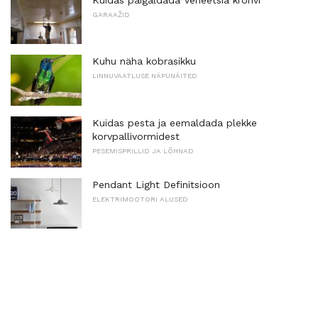
GARAAŽID
Kuhu näha kobrasikku
LINNUVAATLUSE NÄPUNÄITED
Kuidas pesta ja eemaldada plekke
korvpallivormidest
PESEMISPRILLID JA LÕHNAD
Pendant Light Definitsioon
ELEKTRIMOOTORI ALUSED