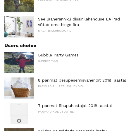
See lääneranniku disainilahenduse LA Pad
võtab oma hinge ära
MAJA EKSKURSIOONID
Users choice
Bubble Party Games
SÜNNIPÄEVAD
8 parimat pesupesemisvahendit 2018. aastal
PARIMAD PUHASTUSVAHENDID
7 parimat õhupuhastajat 2018. aastal
PARIMAD KODUTOOTED
Kuidas paigaldada Veneetsia krohvi