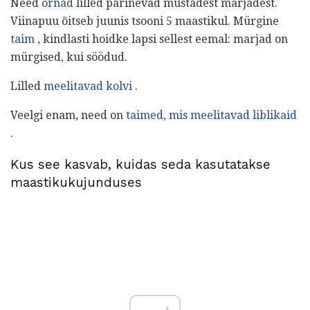
Need
õrnad
lilled pärinevad mustadest marjadest.
Viinapuu õitseb juunis tsooni 5 maastikul. Mürgine
taim
, kindlasti hoidke lapsi sellest eemal: marjad on
mürgised, kui söödud.
Lilled
meelitavad kolvi
.
Veelgi enam, need on
taimed, mis meelitavad liblikaid
.
Kus see kasvab, kuidas seda kasutatakse
maastikukujunduses