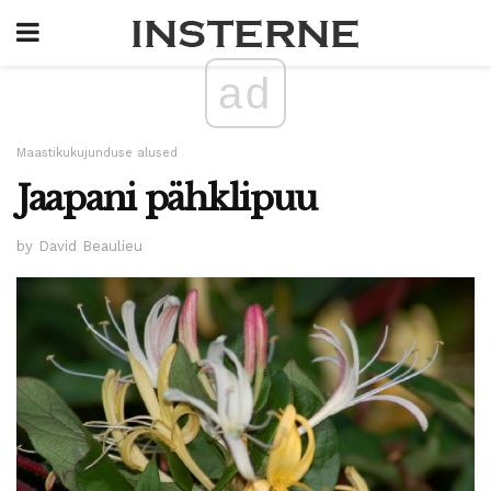
ad
Maastikukujunduse alused
Jaapani pähklipuu
by David Beaulieu