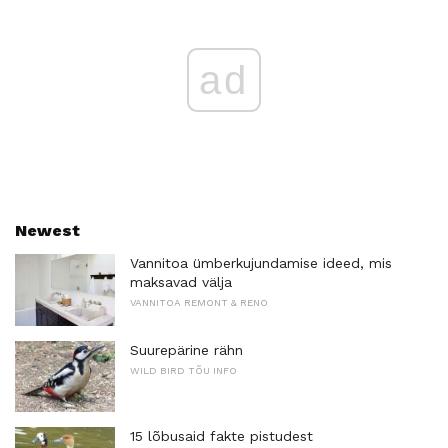
ad
Newest
Vannitoa ümberkujundamise ideed, mis
maksavad välja
VANNITOA REMONT & RENO
Suurepärine rähn
WILD BIRD TÕU INFO
15 lõbusaid fakte pistudest