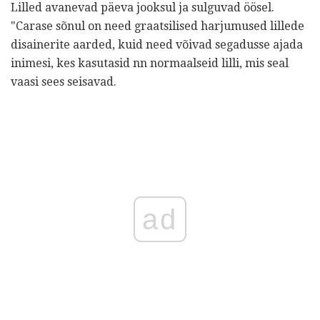
Lilled avanevad päeva jooksul ja sulguvad öösel.
"Carase sõnul on need graatsilised harjumused lillede
disainerite aarded, kuid need võivad segadusse ajada
inimesi, kes kasutasid nn normaalseid lilli, mis seal
vaasi sees seisavad.
ad