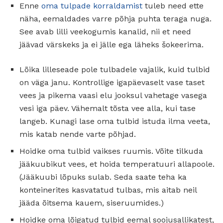
Enne
oma tulpade korraldamist
tuleb need ette
näha, eemaldades varre põhja puhta teraga nuga.
See avab lilli veekogumis kanalid, nii et need
jäävad värskeks ja ei jälle ega läheks šokeerima.
Lõika lilleseade pole tulbadele vajalik, kuid tulbid
on väga janu. Kontrollige igapäevaselt vase taset
vees ja pikema vaasi elu jooksul vahetage vasega
vesi iga päev. Vähemalt tõsta vee alla, kui tase
langeb. Kunagi lase oma tulbid istuda ilma veeta,
mis katab nende varte põhjad.
Hoidke oma tulbid vaikses ruumis. Võite tilkuda
jääkuubikut vees, et hoida temperatuuri allapoole.
(Jääkuubi lõpuks sulab. Seda saate teha ka
konteinerites kasvatatud tulbas, mis aitab neil
jääda õitsema kauem, siseruumides.)
Hoidke oma lõigatud tulbid eemal soojusallikatest,