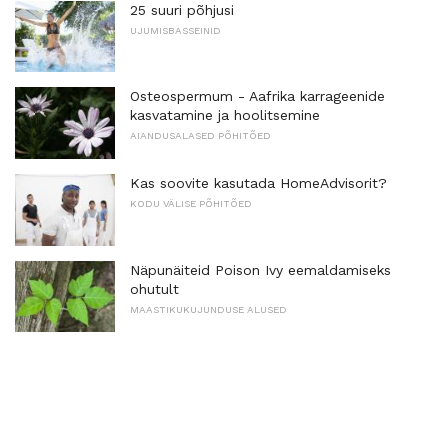
25 suuri põhjusi
UJUMISBASSEINID
Osteospermum - Aafrika karrageenide
kasvatamine ja hoolitsemine
AIANDUSALASED PÕHITÕED
Kas soovite kasutada HomeAdvisorit?
KODU VÄLISE PÕHITÕED
Näpunäiteid Poison Ivy eemaldamiseks
ohutult
MAASTIKUKUJUNDUSE ALUSED