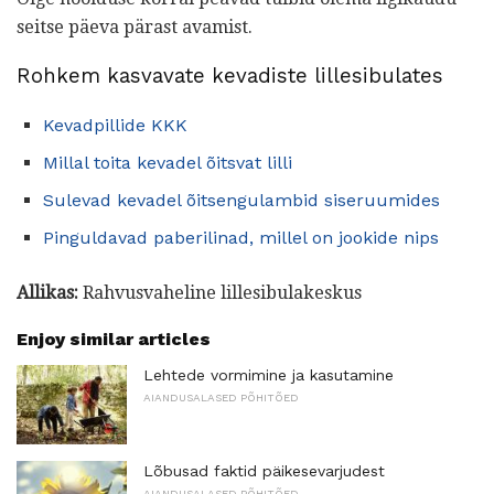
seitse päeva pärast avamist.
Rohkem kasvavate kevadiste lillesibulates
Kevadpillide KKK
Millal toita kevadel õitsvat lilli
Sulevad kevadel õitsengulambid siseruumides
Pinguldavad paberilinad, millel on jookide nips
Allikas:
Rahvusvaheline lillesibulakeskus
Enjoy similar articles
Lehtede vormimine ja kasutamine
AIANDUSALASED PÕHITÕED
Lõbusad faktid päikesevarjudest
AIANDUSALASED PÕHITÕED