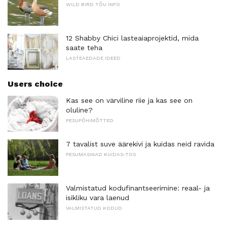
WILD BIRD TÕU INFO
12 Shabby Chici lasteaiaprojektid, mida
saate teha
LASTEAEDADE IDEED
Users choice
Kas see on värviline riie ja kas see on
oluline?
PESUPÕHIMÕTTED
7 tavalist suve äärekivi ja kuidas neid ravida
PESUMASINAD KUIDAS-TOS
Valmistatud kodufinantseerimine: reaal- ja
isikliku vara laenud
VALMISTATUD KODUD