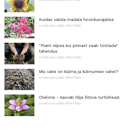
Kuidas valida madala hooldusrajatise
AIANDUSALASED PÕHITÕED
"Plant niipea kui pinnast saab töötada"
tähendus
AIANDUSALASED PÕHITÕED
Mis vahe on külma ja külmumise vahel?
AIANDUSALASED PÕHITÕED
Chelone - kasvab hilja õitsva turtlehead.
AIANDUSALASED PÕHITÕED