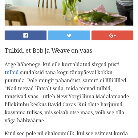
Tulbid, et Bob ja Weave on vaas
Ärge häbenege, kui eile korraldatud sirged püsti
tulbid
suudaksid täna kogu tänapäeval kokku
puutuda. Pole mingit pahandust, samuti ei lilli lilled.
"Nad teevad lihtsalt seda, mida teevad tulbid, -
tantsivad vaas," ütleb New Yorgi linna Madalamaade
lillekimbu keskus David Caras. Kui olete harjunud
kasvama tulisas, mis seisab otse maas, võib see olla
väga häbiväärne.
Kuid see pole nii ebaloomulik, kui see esimest korda