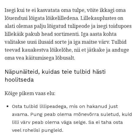
Isegi kui te ei kasvatata oma tulpe, võite ikkagi oma
lõuendusi lõigata lõikelilledena. Lillekauplustes on
alati olemas palju lõigatud tulipeode ja isegi toidupoes
lillekäik pakub head sortimenti. Iga aasta kohta
valitakse uusi ilusaid sorte ja iga maitse värv. Tulbid
teevad kauakestva lõikelõhe, nii et jätkake ja anduge
oma vea käitumisega lõbusalt.
Näpunäiteid, kuidas teie tulbid hästi
hoolitseda
Kõige pikem vaas elu:
Osta tulbid lillipeadega, mis on hakanud just
avama. Pung peab olema mõnevõrra suletud, kuid
lilli värv peab olema väga selge. Sa ei taha osta
veel rohelisi pungleid.