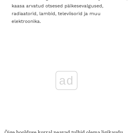
kaasa arvatud otsesed päikesevalgused,
radiaatorid, lambid, televiisorid ja muu
elektroonika.
ad
Õige hoolduse korral peavad tulbid olema ligikaudu