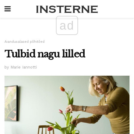
ad
Aiandusalased põhitõed
Tulbid nagu lilled
by Marie Iannotti