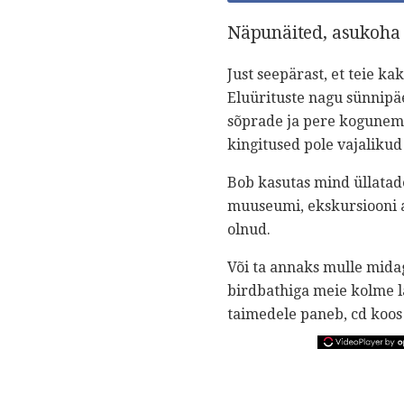
Näpunäited, asukoha 
Just seepärast, et teie k
Eluürituste nagu sünnipä
sõprade ja pere kogunemi
kingitused pole vajalikud
Bob kasutas mind üllatade
muuseumi, ekskursiooni 
olnud.
Või ta annaks mulle midag
birdbathiga meie kolme l
taimedele paneb, cd koos 