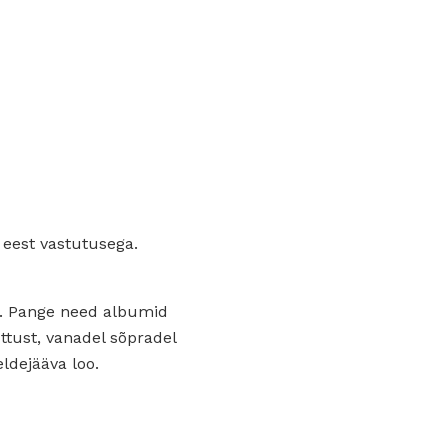
e eest vastutusega.
a. Pange need albumid
ttust, vanadel sõpradel
ldejääva loo.