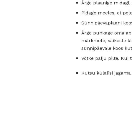
Ärge plaanige midagi, 
Pidage meeles, et pole
Sünnipäevaplaani koos
Ärge puhkage oma abik
märkmete, väikeste ki
sünnipäevale koos kut
Võtke palju pilte. Kui
Kutsu külalisi jagama