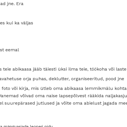
ad jne. Era
ees kui ka väljas
st eemal
eie abikaasa jääb täiesti üksi ilma teie, töökoha või last
vahetuse orja puhas, deklutter, organiseeritud, pood jne
a foto või kirja, mis ütleb oma abikaasa lemmikmälu koht
Vanemad võivad oma naise lapsepõlvest rääkida naljakasju
el suurepärased jutlused ja võite oma abielust jagada mee
ta mänguasjade leoperi pidu