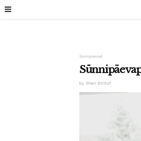
Sünnipäevad
Sünnipäevapi
by Sheri Stritof