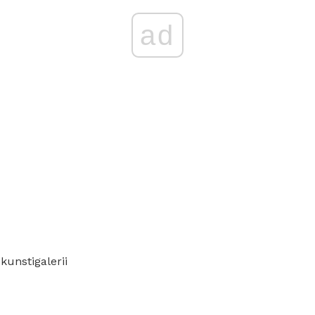
ad
:
kunstigalerii