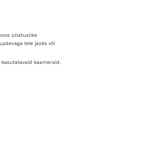
koos üllatuslike
upäevaga teie jaoks või
t kasutatavaid kaameraid.