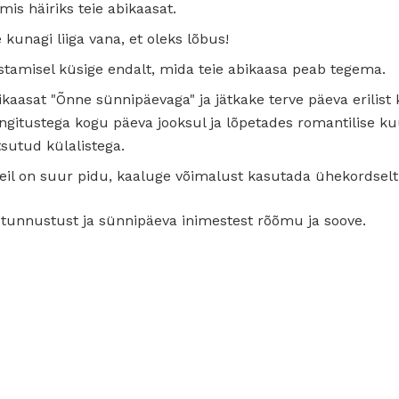
mis häiriks teie abikaasat.
 kunagi liiga vana, et oleks lõbus!
tamisel küsige endalt, mida teie abikaasa peab tegema.
aasat "Õnne sünnipäevaga" ja jätkake terve päeva erilist 
ngitustega kogu päeva jooksul ja lõpetades romantilise ku
sutud külalistega.
 teil on suur pidu, kaaluge võimalust kasutada ühekordsel
 tunnustust ja sünnipäeva inimestest rõõmu ja soove.