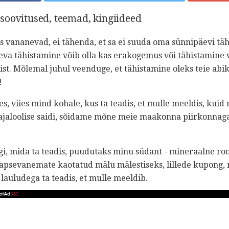
soovitused, teemad, kingiideed
aks vananevad, ei tähenda, et sa ei suuda oma sünnipäevi täh
eva tähistamine võib olla kas erakogemus või tähistamine
st. Mõlemal juhul veenduge, et tähistamine oleks teie abi
!
s, viies mind kohale, kus ta teadis, et mulle meeldis, kuid 
ajaloolise saidi, sõidame mõne meie maakonna piirkonnag
i, mida ta teadis, puudutaks minu südant - mineraalne roo
apsevanemate kaotatud mälu mälestiseks, lillede kupong, 
lauludega ta teadis, et mulle meeldib.