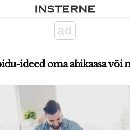
ad
du-ideed oma abikaasa või n