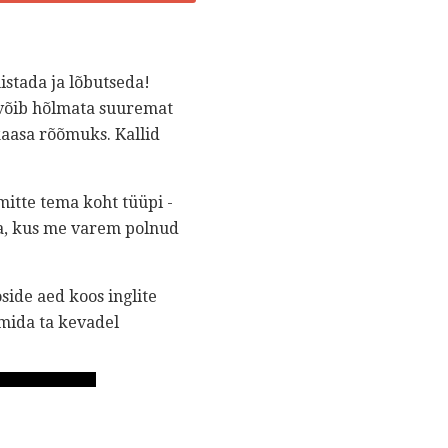
istada ja lõbutseda!
 võib hõlmata suuremat
kaasa rõõmuks. Kallid
mitte tema koht tüüpi -
a, kus me varem polnud
side aed koos inglite
mida ta kevadel