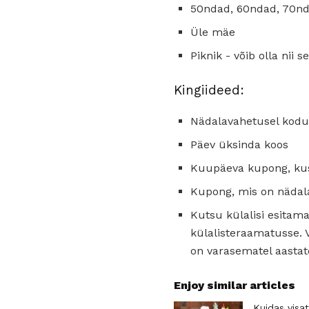
50ndad, 60ndad, 70nd
Üle mäe
Piknik - võib olla nii s
Kingiideed:
Nädalavahetusel kodu
Päev üksinda koos
Kuupäeva kupong, kus t
Kupong, mis on nädala
Kutsu külalisi esitam
külalisteraamatusse. 
on varasematel aastat
Enjoy similar articles
Kuidas visa