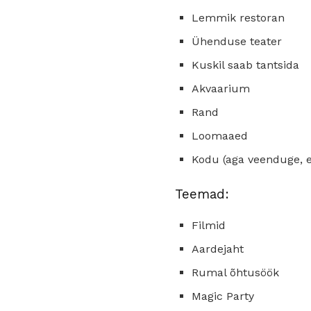
Lemmik restoran
Ühenduse teater
Kuskil saab tantsida
Akvaarium
Rand
Loomaaed
Kodu (aga veenduge, e
Teemad:
Filmid
Aardejaht
Rumal õhtusöök
Magic Party