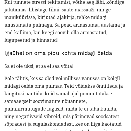
Kui tunnete stressi tekitamist, võtke aeg läbi, kõndige
jalutamas, libistage filmi, saate massaaži, minge
maniküürisse, kirjutad ajakirja, tehke midagi
unustamatu pulmaga. Sa pead armastama, austama ja
end kallima, kui keegi soovib olla armastatud,
lugupeetud ja hinnatud!
Igaühel on oma pidu kohta midagi öelda
Sa ei ole üksi, et sa ei saa võita!
Pole tähtis, kes sa oled või millises vanuses on kõigil
midagi öelda oma pulmas. Teid võidakse õnnitleda ja
kingitusi nautida, kuid samal ajal pommitatakse
samaaegselt soovimatute nõuannete,
pulmhirmutugude lugusid, mida te ei taha kuulda,
ning negatiivseid vibreid, mis pärinevad soodsatest
sõpradest ja sugulaskondadest, kes on liiga kaotatud