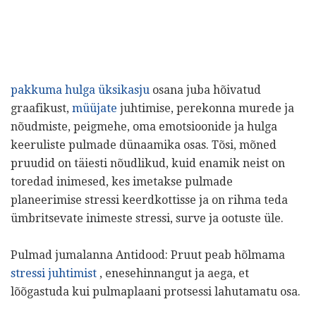
pakkuma hulga üksikasju
osana juba hõivatud
graafikust,
müüjate
juhtimise, perekonna murede ja
nõudmiste, peigmehe, oma emotsioonide ja hulga
keeruliste pulmade dünaamika osas. Tõsi, mõned
pruudid on täiesti nõudlikud, kuid enamik neist on
toredad inimesed, kes imetakse pulmade
planeerimise stressi keerdkottisse ja on rihma teda
ümbritsevate inimeste stressi, surve ja ootuste üle.
Pulmad jumalanna Antidood: Pruut peab hõlmama
stressi juhtimist
, enesehinnangut ja aega, et
lõõgastuda kui pulmaplaani protsessi lahutamatu osa.