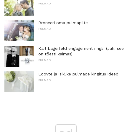
PULMAD
Broneeri oma pulmapilte
PULMAD
Karl Lagerfeld engagement rings! (Jah, see
on tõesti käimas)
PULMAD
Loovte ja isiklike pulmade kingitus ideed
PULMAD