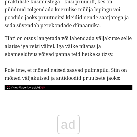
praktiliste küsimustega - küsi pruudilt, kes on
püüdnud tõlgendada keerulise müüja lepingu või
poodide jaoks pruutneitsi kleidid nende saatjatega ja
seda süvendab perekondade dünaamika.
Tihti on otsus langetada või lahendada väljakutse selle
alatise iga reisi vältel. Iga väike nüanss ja
ebameeldivus võivad panna teid hetkeks tizzy.
Pole ime, et mõned naised saavad pulmapilu. Siin on
mõned väljakutsed ja antidoodid pruutsete jaoks:
ad