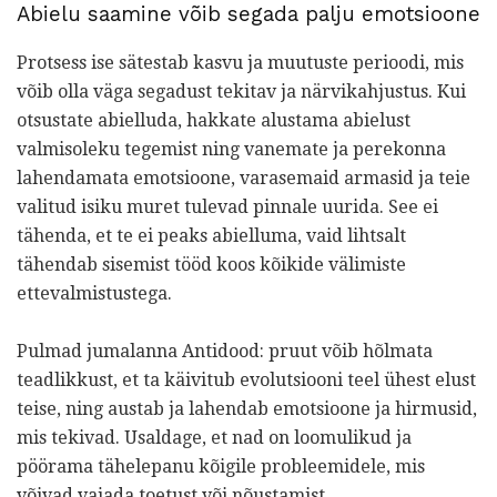
Abielu saamine võib segada palju emotsioone
Protsess ise sätestab kasvu ja muutuste perioodi, mis
võib olla väga segadust tekitav ja närvikahjustus. Kui
otsustate abielluda, hakkate alustama abielust
valmisoleku tegemist ning vanemate ja perekonna
lahendamata emotsioone, varasemaid armasid ja teie
valitud isiku muret tulevad pinnale uurida. See ei
tähenda, et te ei peaks abielluma, vaid lihtsalt
tähendab sisemist tööd koos kõikide välimiste
ettevalmistustega.
Pulmad jumalanna Antidood: pruut võib hõlmata
teadlikkust, et ta käivitub evolutsiooni teel ühest elust
teise, ning austab ja lahendab emotsioone ja hirmusid,
mis tekivad. Usaldage, et nad on loomulikud ja
pöörama tähelepanu kõigile probleemidele, mis
võivad vajada toetust või nõustamist.