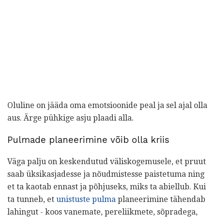
Oluline on jääda oma emotsioonide peal ja sel ajal olla
aus. Ärge pühkige asju plaadi alla.
Pulmade planeerimine võib olla kriis
Väga palju on keskendutud väliskogemusele, et pruut
saab üksikasjadesse ja nõudmistesse paistetuma ning
et ta kaotab ennast ja põhjuseks, miks ta abiellub. Kui
ta tunneb, et
unistuste pulma
planeerimine tähendab
lahingut - koos vanemate, pereliikmete, sõpradega,