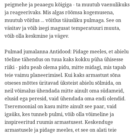
peigmehe ja peaaegu kõigiga - ta muutub vaenulikuks
ja reageerivaks. Mis algas rõõmsa kogemusena,
muutub võitlus ... võitlus täiusliku pulmaga. See on
väsitav ja võib isegi magusat temperatuuri muuta,
võib olla keskmine ja vägev.
Pulmad jumalanna Antidood: Pidage meeles, et abielu
tõeline tähendus on tuua kaks kokku püha ühisesse
riiki - pidu peab olema pidu, mitte midagi, mis tapab
teie vaimu planeerimisel. Kui kaks armastust sõna
otseses mõttes üritavad üksteist abielu sõlmida, on
neil võimalus ühendada mitte ainult oma südameid,
elusid ega peresid, vaid ühendada oma endi olendid.
Tseremoonial on kasu mitte ainult see paar, vaid
igaüks, kes tunneb pulmi, võib olla võimeline ja
inspireeritud ruumis armastusest. Keskenduge
armastusele ja pidage meeles, et see on alati teie