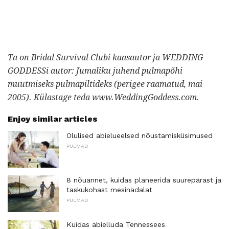
Ta on Bridal Survival Clubi kaasautor ja WEDDING
GODDESSi autor: Jumaliku juhend pulmapõhi
muutmiseks pulmapiltideks (perigee raamatud, mai
2005).
Külastage teda www.WeddingGoddess.com.
Enjoy similar articles
Olulised abielueelsed nõustamisküsimused
PULMAD
8 nõuannet, kuidas planeerida suurepärast ja
taskukohast mesinädalat
PULMAD
Kuidas abielluda Tennessees