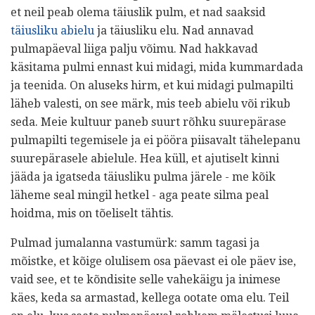
et neil peab olema täiuslik pulm, et nad saaksid
täiusliku abielu
ja täiusliku elu. Nad annavad
pulmapäeval liiga palju võimu. Nad hakkavad
käsitama pulmi ennast kui midagi, mida kummardada
ja teenida. On aluseks hirm, et kui midagi pulmapilti
läheb valesti, on see märk, mis teeb abielu või rikub
seda. Meie kultuur paneb suurt rõhku suurepärase
pulmapilti tegemisele ja ei pööra piisavalt tähelepanu
suurepärasele abielule. Hea küll, et ajutiselt kinni
jääda ja igatseda täiusliku pulma järele - me kõik
läheme seal mingil hetkel - aga peate silma peal
hoidma, mis on tõeliselt tähtis.
Pulmad jumalanna vastumürk: samm tagasi ja
mõistke, et kõige olulisem osa päevast ei ole päev ise,
vaid see, et te kõndisite selle vahekäigu ja inimese
käes, keda sa armastad, kellega ootate oma elu. Teil