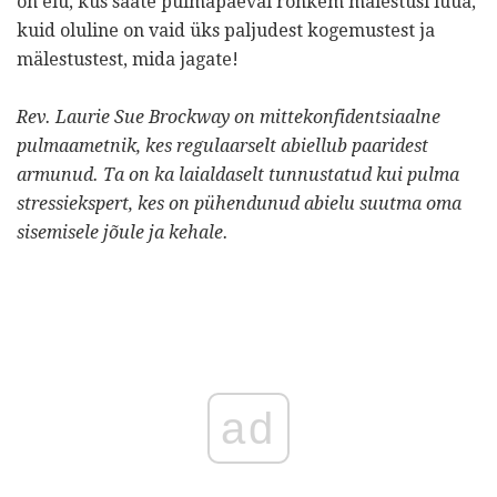
on elu, kus saate pulmapäeval rohkem mälestusi luua,
kuid oluline on vaid üks paljudest kogemustest ja
mälestustest, mida jagate!
Rev. Laurie Sue Brockway on mittekonfidentsiaalne
pulmaametnik, kes regulaarselt abiellub paaridest
armunud.
Ta on ka laialdaselt tunnustatud kui pulma
stressiekspert, kes on pühendunud abielu suutma oma
sisemisele jõule ja kehale.
ad