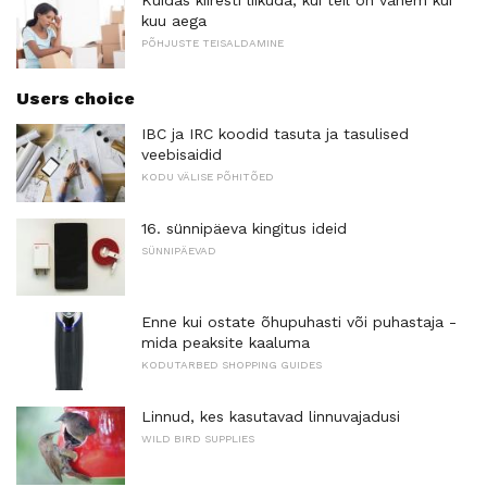
Kuidas kiiresti liikuda, kui teil on vähem kui
kuu aega
PÕHJUSTE TEISALDAMINE
Users choice
IBC ja IRC koodid tasuta ja tasulised
veebisaidid
KODU VÄLISE PÕHITÕED
16. sünnipäeva kingitus ideid
SÜNNIPÄEVAD
Enne kui ostate õhupuhasti või puhastaja -
mida peaksite kaaluma
KODUTARBED SHOPPING GUIDES
Linnud, kes kasutavad linnuvajadusi
WILD BIRD SUPPLIES