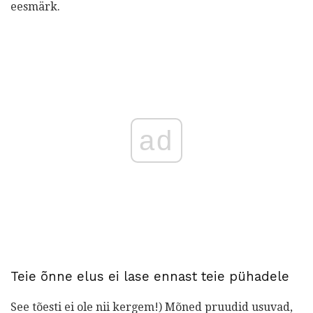
eesmärk.
ad
Teie õnne elus ei lase ennast teie pühadele
See tõesti ei ole nii kergem!) Mõned pruudid usuvad,