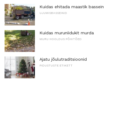
Kuidas ehitada maastik bassein
UJUMISBASSEINID
Kuidas muruniidukit murda
MURU HOOLDUS PÕHITÕED
Ajatu jõulutraditsioonid
PIDUSTUSTE ETIKETT