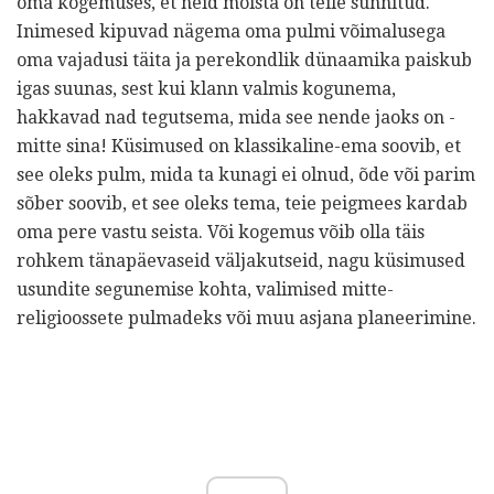
oma kogemuses, et neid mõista on teile sunnitud.
Inimesed kipuvad nägema oma pulmi võimalusega
oma vajadusi täita ja perekondlik dünaamika paiskub
igas suunas, sest kui klann valmis kogunema,
hakkavad nad tegutsema, mida see nende jaoks on -
mitte sina! Küsimused on klassikaline-ema soovib, et
see oleks pulm, mida ta kunagi ei olnud, õde või parim
sõber soovib, et see oleks tema, teie peigmees kardab
oma pere vastu seista. Või kogemus võib olla täis
rohkem tänapäevaseid väljakutseid, nagu küsimused
usundite segunemise kohta, valimised mitte-
religioossete pulmadeks või muu asjana planeerimine.