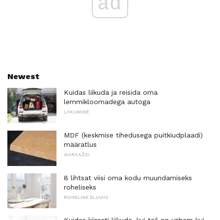
ad
Newest
Kuidas liikuda ja reisida oma
lemmikloomadega autoga
LIIKUMINE
MDF (keskmise tihedusega puitkiudplaadi)
määratlus
GARAAŽID
8 lihtsat viisi oma kodu muundamiseks
roheliseks
ROHELINE ELUVIIS