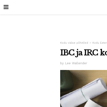
Kodu välise põhitõed
Kodu Exte
IBC ja IRC ko
by Lee Wallender