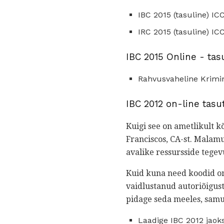
IBC 2015 (tasuline) ICC
IRC 2015 (tasuline) ICC
IBC 2015 Online - tas
Rahvusvaheline Krimin
IBC 2012 on-line tasu
Kuigi see on ametlikult k
Franciscos, CA-st. Malamu
avalike ressursside tegev
Kuid kuna need koodid on
vaidlustanud autoriõigus
pidage seda meeles, samut
Laadige IBC 2012 jaok