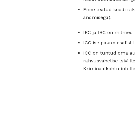
Enne teatud koodi rak
andmisega).
IBC ja IRC on mitmed m
ICC ise pakub osalist I
ICC on tuntud oma auto
rahvusvahelise tsivii
Kriminaalkohtu intell