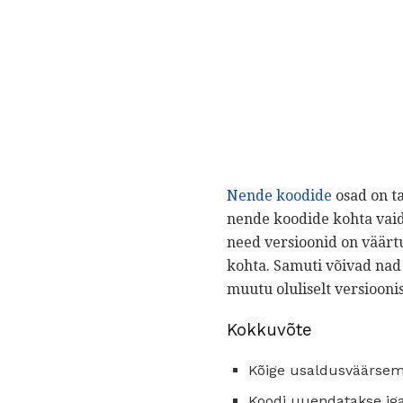
Nende koodide
osad on ta
nende koodide kohta vaidl
need versioonid on väärtu
kohta. Samuti võivad nad
muutu oluliselt versioonis
Kokkuvõte
Kõige usaldusväärsem 
Koodi uuendatakse iga