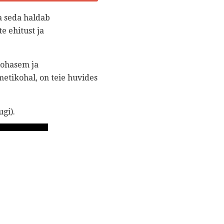
a seda haldab
 ehitust ja
kohasem ja
metikohal, on teie huvides
gi).