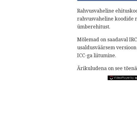
Rahvusvaheline ehituskoo
rahvusvaheline koodide 
ümberehitust.
Mõlemad on saadaval IRC-
usaldusväärsem versioon s
ICC-ga liitumine.
Ärikuludena on see tõenäo