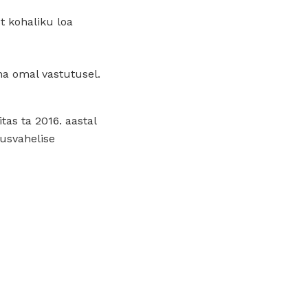
t kohaliku loa
ma omal vastutusel.
tas ta 2016. aastal
usvahelise