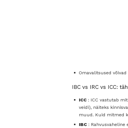
Omavalitsused võivad 
IBC vs IRC vs ICC: tä
ICC
: ICC vastutab mit
veidi), näiteks kinnis
muud. Kuid mitmed koo
IBC
: Rahvusvaheline 