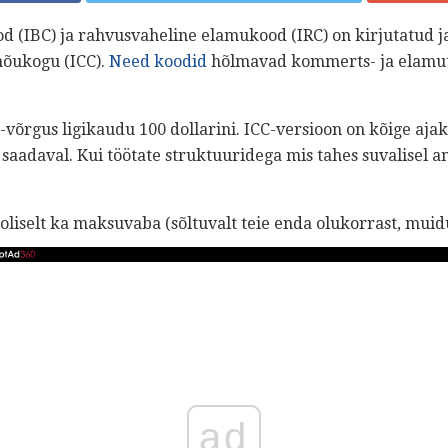
d (IBC) ja rahvusvaheline elamukood (IRC) on kirjutatud j
nõukogu (ICC).
Need koodid
hõlmavad kommerts- ja elamute
võrgus ligikaudu 100 dollarini. ICC-versioon on kõige aja
aadaval. Kui töötate struktuuridega mis tahes suvalisel a
liselt ka maksuvaba (sõltuvalt teie enda olukorrast, muidu
ad