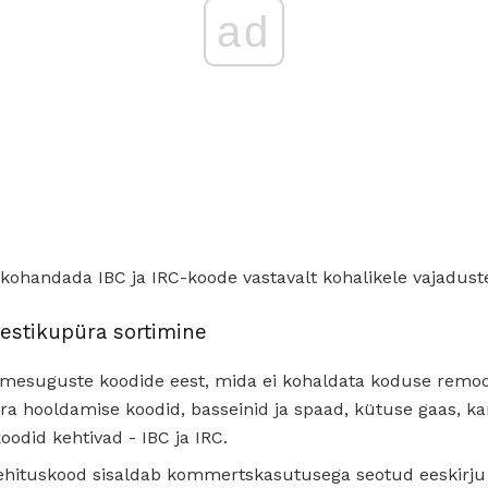
ad
kohandada IBC ja IRC-koode vastavalt kohalikele vajaduste
hestikupüra sortimine
mesuguste koodide eest, mida ei kohaldata koduse remodel
vara hooldamise koodid, basseinid ja spaad, kütuse gaas, kan
did kehtivad - IBC ja IRC.
ehituskood sisaldab kommertskasutusega seotud eeskirju