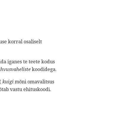
se korral osaliselt
da iganes te teete kodus
ahvusvaheliste
koodidega.
 (
kuigi
mõni omavalitsus
õtab vastu ehituskoodi.