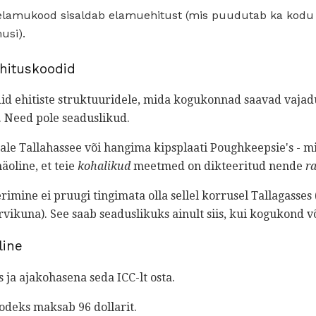
elamukood sisaldab elamuehitust (mis puudutab ka kodu
usi).
hituskoodid
id ehitiste struktuuridele, mida kogukonnad saavad vajadu
 Need pole seaduslikud.
le Tallahassee või hangima kipsplaati Poughkeepsie's - mi
äoline, et teie
kohalikud
meetmed on dikteeritud nende
r
rimine ei pruugi tingimata olla sellel korrusel Tallagasses
ervikuna). See saab seaduslikuks ainult siis, kui kogukond v
line
 ja ajakohasena seda ICC-lt osta.
deks maksab 96 dollarit.