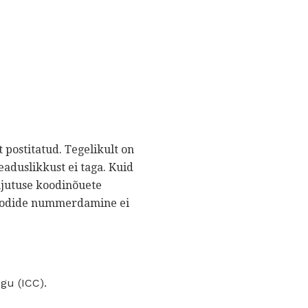
 postitatud. Tegelikult on
eaduslikkust ei taga. Kuid
kujutuse koodinõuete
(koodide nummerdamine ei
gu (ICC).