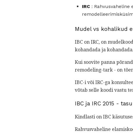
IRC
: Rahvusvaheline 
remodelleerimisküsim
Mudel vs kohalikud e
IBC on IRC, on mudelkood
kohandada ja kohandada.
Kui soovite panna põranda
remodeling-tark - on tõen
IBC-i või IRC-ga konsultee
võtab selle koodi vastu t
IBC ja IRC 2015 - tasu
Kindlasti on IBC käsutuses
Rahvusvaheline elamiskoo