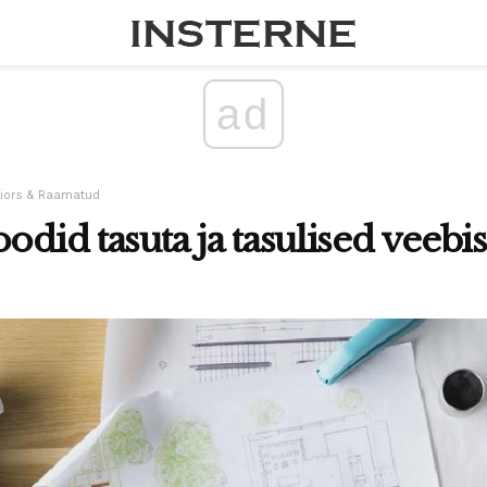
ad
riors & Raamatud
odid tasuta ja tasulised veebi