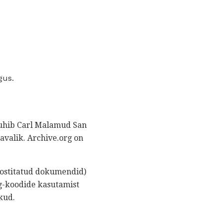
gus.
 juhib Carl Malamud San
avalik. Archive.org on
postitatud dokumendid)
rg-koodide kasutamist
kud.