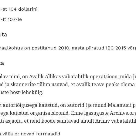
-st 104 dollarini
-lt 107-le
uta
aalkohus on postitanud 2010. aasta piiratud IBC 2015 võr
ta
õlav nimi, on Avalik Allikas vabatahtlik operatsioon, mida
d ja skannerite rühm usuvad, et avalik teave peaks olema 
uste host-lehekülg.
 autoriõigusega kaitstud, on autorid (ja muud Malamudi 
tega kaitstud organisatsioonid. Enne igasuguste Archive.o
i asjaolu, et neid koode säilitavad ainult Arhiiv vabatahtli
s välja erinevad formaadid