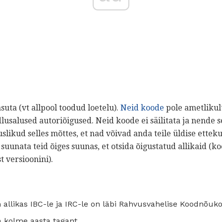
suta (vt allpool toodud loetelu).
Neid koode
pole ametlikult
usalused autoriõigused. Neid koode ei säilitata ja nende s
slikud selles mõttes, et nad võivad anda teile üldise ette
 suunata teid õiges suunas, et otsida õigustatud allikaid 
t versioonini).
allikas IBC-le ja IRC-le on läbi Rahvusvahelise Koodnõuko
 kolme aasta tagant.