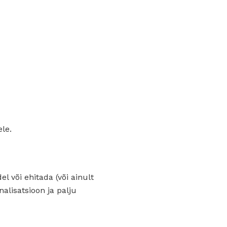
le.
 või ehitada (või ainult
alisatsioon ja palju