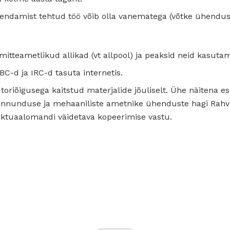
endamist tehtud töö võib olla vanematega (võtke ühendus
itteametlikud allikad (vt allpool) ja peaksid neid kasuta
BC-d ja IRC-d tasuta internetis.
riõigusega kaitstud materjalide jõuliselt. Ühe näitena esi
llennunduse ja mehaaniliste ametnike ühenduste hagi Rahv
ektuaalomandi väidetava kopeerimise vastu.