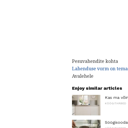
Pesuvahendite kohta
Lahenduse vorm on tema
Avalehele
Enjoy similar articles
Kas ma või
KÖÖGITARBED
Söögisoodat