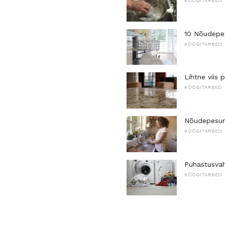
KÖÖGITARBED
10 Nõudepes
KÖÖGITARBED
Lihtne viis 
KÖÖGITARBED
Nõudepesum
KÖÖGITARBED
Puhastusvah
KÖÖGITARBED