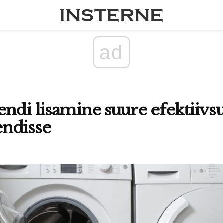
ad
ndi lisamine suure efektiivs
ndisse