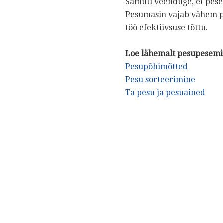
Samuti veenduge, et pese
Pesumasin vajab vähem pu
töö efektiivsuse tõttu.
Loe lähemalt pesupesemis
Pesupõhimõtted
Pesu sorteerimine
Ta pesu ja pesuained