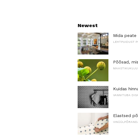
Newest
Mida peate
LEHTPUIDUST 
Põõsad, mis
MAASTIKUKUJU
Kuidas hinn
VANNITUBA DIS
Elastsed põ
VINÜÜLPÕRAND