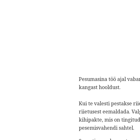
Pesumasina töö ajal vaba
kangast hooldust.
Kui te valesti pestakse ri
riietusest eemaldada. Val
kihipakte, mis on tingitu
pesemisvahendi sahtel.