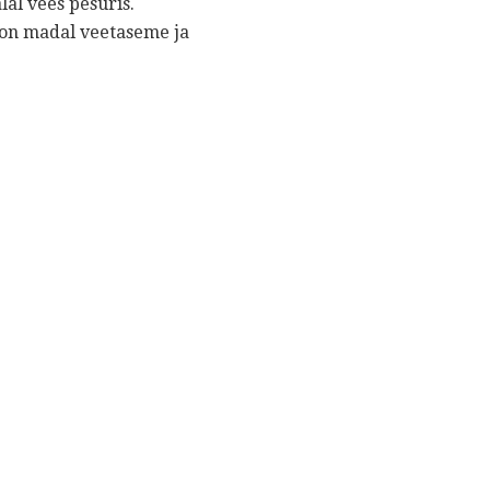
al vees pesuris.
 on madal veetaseme ja