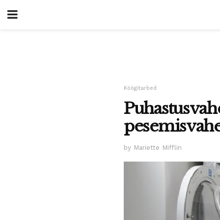
Köögitarbed
Puhastusvahe
pesemisvahe
by Mariette Mifflin