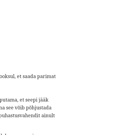
ooksul, et saada parimat
oputama, et seepi jääk
una see võib põhjustada
 puhastusvahendit ainult