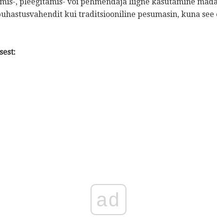
mis-, pleegitamis- või pehmendaja liigne kasutamine madal
hastusvahendit kui traditsiooniline pesumasin, kuna see
est:
ad