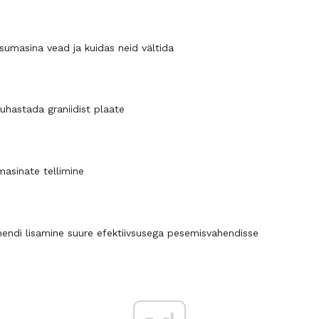
umasina vead ja kuidas neid vältida
puhastada graniidist plaate
asinate tellimine
endi lisamine suure efektiivsusega pesemisvahendisse