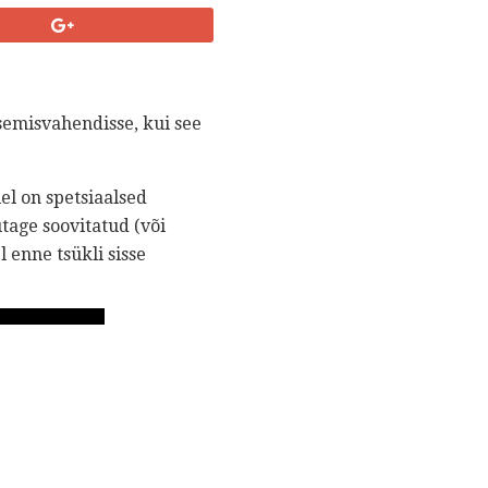
emisvahendisse, kui see
el on spetsiaalsed
age soovitatud (või
 enne tsükli sisse