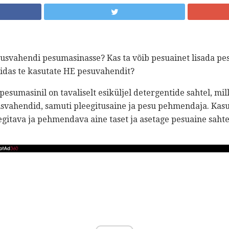
svahendi pesumasinasse? Kas ta võib pesuainet lisada pes
uidas te kasutate HE pesuvahendit?
esumasinil on tavaliselt esiküljel detergentide sahtel, mill
vahendid, samuti pleegitusaine ja pesu pehmendaja. Kasut
itava ja pehmendava aine taset ja asetage pesuaine sahtel