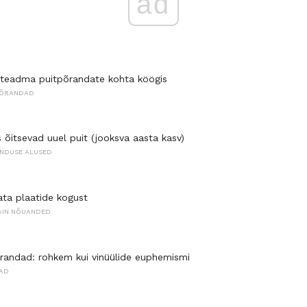
ad
 teadma puitpõrandate kohta köögis
PÕRANDAD
 õitsevad uuel puit (jooksva aasta kasv)
NDUSE ALUSED
ata plaatide kogust
AIN NÕUANDED
randad: rohkem kui vinüülide euphemismi
AD