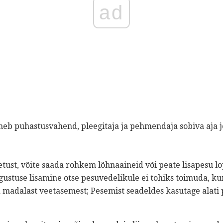
ad
neb puhastusvahend, pleegitaja ja pehmendaja sobiva aja j
ietust, võite saada rohkem lõhnaaineid või peate lisapesu l
gustuse lisamine otse pesuvedelikule ei tohiks toimuda, k
d madalast veetasemest; Pesemist seadeldes kasutage alati