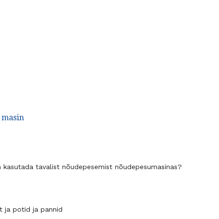
 masin
n kasutada tavalist nõudepesemist nõudepesumasinas?
 ja potid ja pannid