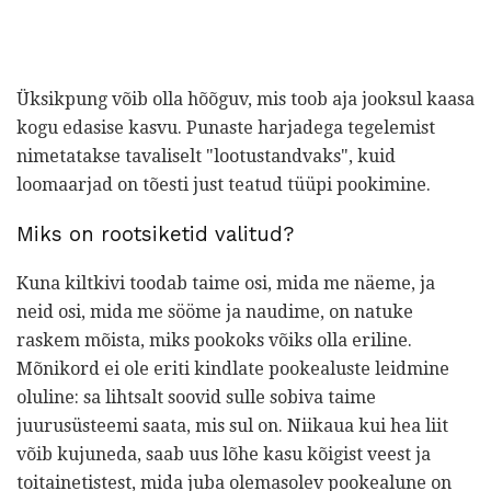
Üksikpung võib olla hõõguv, mis toob aja jooksul kaasa
kogu edasise kasvu. Punaste harjadega tegelemist
nimetatakse tavaliselt "lootustandvaks", kuid
loomaarjad on tõesti just teatud tüüpi pookimine.
Miks on rootsiketid valitud?
Kuna kiltkivi toodab taime osi, mida me näeme, ja
neid osi, mida me sööme ja naudime, on natuke
raskem mõista, miks pookoks võiks olla eriline.
Mõnikord ei ole eriti kindlate pookealuste leidmine
oluline: sa lihtsalt soovid sulle sobiva taime
juurusüsteemi saata, mis sul on. Niikaua kui hea liit
võib kujuneda, saab uus lõhe kasu kõigist veest ja
toitainetistest, mida juba olemasolev pookealune on