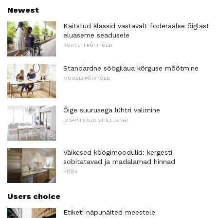
Newest
Kaitstud klassid vastavalt föderaalse õiglast
eluaseme seadusele
KORTERI PÕHITÕED
Standardne söögilaua kõrguse mõõtmine
MÖÖBLI PÕHITÕED
Õige suurusega lühtri valimine
DISAINI IDEID STIILI JÄRGI
Väikesed köögimoodulid: kergesti
sobitatavad ja madalamad hinnad
KÖÖK
Users choice
Etiketi näpunäited meestele