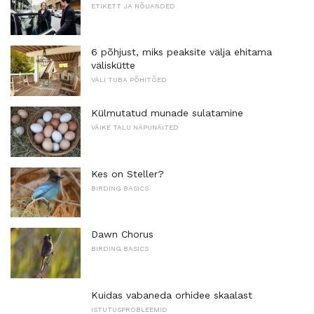
ETIKETT JA NÕUANDED
6 põhjust, miks peaksite välja ehitama
väliskütte
VÄLI TUBA PÕHITÕED
Külmutatud munade sulatamine
VÄIKE TALU NÄPUNÄITED
Kes on Steller?
BIRDING BASICS
Dawn Chorus
BIRDING BASICS
Kuidas vabaneda orhidee skaalast
ISTUTUSPROBLEEMID