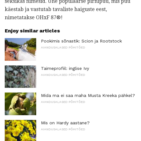
seksikas nimesid. Ühe populaarse pirnipuu, mis puu
käestab ja vastutab tavaliste haiguste eest,
nimetatakse OHxF 87®!
Enjoy similar articles
Pookimis sõnastik: Scion ja Rootstock
AIANDUSALASED PÕHITÕED
Taimeprofiil: inglise Ivy
AIANDUSALASED PÕHITÕED
Mida ma ei saa maha Musta Kreeka pähkel?
AIANDUSALASED PÕHITÕED
Mis on Hardy aastane?
AIANDUSALASED PÕHITÕED