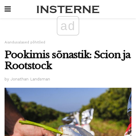
ad
Aiandusalased põhitõed
Pookimis sõnastik: Scion ja
Rootstock
by Jonathan Landsman