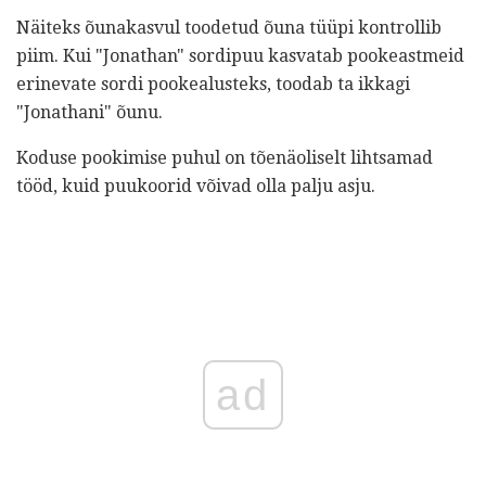
Näiteks õunakasvul toodetud õuna tüüpi kontrollib
piim. Kui "Jonathan" sordipuu kasvatab pookeastmeid
erinevate sordi pookealusteks, toodab ta ikkagi
"Jonathani" õunu.
Koduse pookimise puhul on tõenäoliselt lihtsamad
tööd, kuid puukoorid võivad olla palju asju.
ad