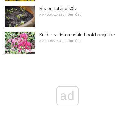
Mis on talvine külv
AIANDUSALASED PÕHITÕED
Kuidas valida madala hooldusrajatise
AIANDUSALASED PÕHITÕED
ad