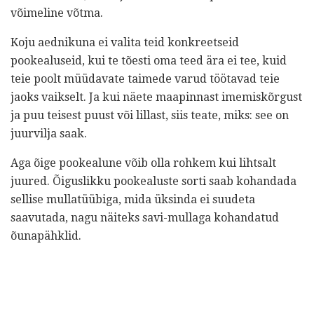
võimeline võtma.
Koju aednikuna ei valita teid konkreetseid
pookealuseid, kui te tõesti oma teed ära ei tee, kuid
teie poolt müüdavate taimede varud töötavad teie
jaoks vaikselt. Ja kui näete maapinnast imemiskõrgust
ja puu teisest puust või lillast, siis teate, miks: see on
juurvilja saak.
Aga õige pookealune võib olla rohkem kui lihtsalt
juured. Õiguslikku pookealuste sorti saab kohandada
sellise mullatüübiga, mida üksinda ei suudeta
saavutada, nagu näiteks savi-mullaga kohandatud
õunapähklid.