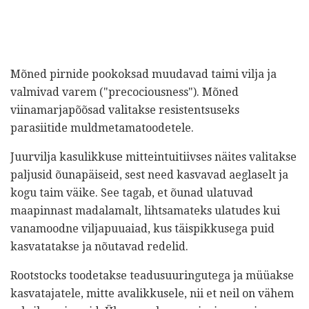
Mõned pirnide pookoksad muudavad taimi vilja ja
valmivad varem ("precociousness"). Mõned
viinamarjapõõsad valitakse resistentsuseks
parasiitide muldmetamatoodetele.
Juurvilja kasulikkuse mitteintuitiivses näites valitakse
paljusid õunapäiseid, sest need kasvavad aeglaselt ja
kogu taim väike. See tagab, et õunad ulatuvad
maapinnast madalamalt, lihtsamateks ulatudes kui
vanamoodne viljapuuaiad, kus täispikkusega puid
kasvatatakse ja nõutavad redelid.
Rootstocks toodetakse teadusuuringutega ja müüakse
kasvatajatele, mitte avalikkusele, nii et neil on vähem