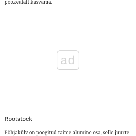
pookealalt kasvama.
ad
Rootstock
Põhjakülv on poogitud taime alumine osa, selle juurte