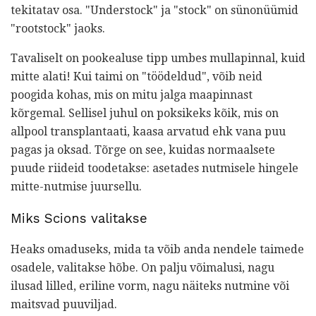
tekitatav osa. "Understock" ja "stock" on sünonüümid
"rootstock" jaoks.
Tavaliselt on pookealuse tipp umbes mullapinnal, kuid
mitte alati! Kui taimi on "töödeldud", võib neid
poogida kohas, mis on mitu jalga maapinnast
kõrgemal. Sellisel juhul on poksikeks kõik, mis on
allpool transplantaati, kaasa arvatud ehk vana puu
pagas ja oksad. Tõrge on see, kuidas normaalsete
puude riideid toodetakse: asetades nutmisele hingele
mitte-nutmise juursellu.
Miks Scions valitakse
Heaks omaduseks, mida ta võib anda nendele taimede
osadele, valitakse hõbe. On palju võimalusi, nagu
ilusad lilled, eriline vorm, nagu näiteks nutmine või
maitsvad puuviljad.