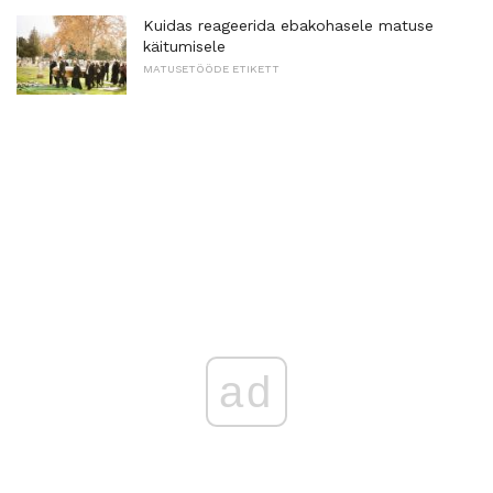
Kuidas reageerida ebakohasele matuse
käitumisele
MATUSETÖÖDE ETIKETT
ad