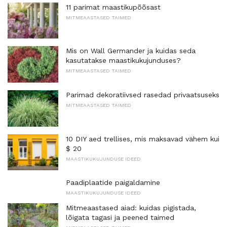
11 parimat maastikupõõsast
MITMEAASTASED TAIMED
Mis on Wall Germander ja kuidas seda
kasutatakse maastikukujunduses?
MITMEAASTASED TAIMED
Parimad dekoratiivsed rasedad privaatsuseks
MITMEAASTASED TAIMED
10 DIY aed trellises, mis maksavad vähem kui
$ 20
MAASTIKUKUJUNDUSE IDEED
Paadiplaatide paigaldamine
MAASTIKUKUJUNDUSE IDEED
Mitmeaastased aiad: kuidas pigistada,
lõigata tagasi ja peened taimed