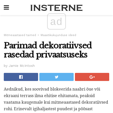
ad
Mitmeaastased taimed
Maastikukujunduse ideed
Parimad dekoratiivsed
rasedad privaatsuseks
by Jamie McIntosh
Aednikud, kes soovivad blokeerida naabri õue või
ekraani terrass ilma ehitise ehitamata, peaksid
vaatama kaugemale kui mitmeaastased dekoratiivsed
rohi. Erinevalt igihaljastest puudest ja põõsast