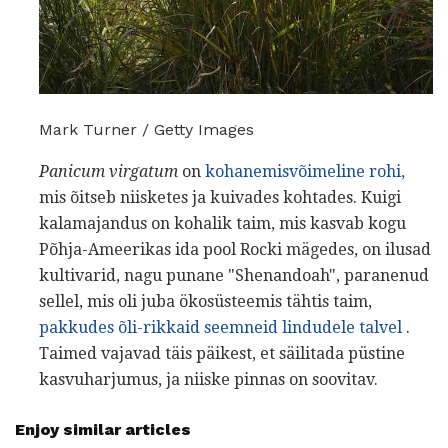
Mark Turner / Getty Images
Panicum virgatum
on
kohanemisvõimeline rohi,
mis õitseb niisketes ja kuivades kohtades. Kuigi
kalamajandus on kohalik taim, mis kasvab kogu
Põhja-Ameerikas ida pool Rocki mägedes, on ilusad
kultivarid, nagu punane "Shenandoah", paranenud
sellel, mis oli juba ökosüsteemis tähtis taim,
pakkudes õli-rikkaid seemneid lindudele talvel
.
Taimed vajavad täis päikest, et säilitada püstine
kasvuharjumus, ja niiske pinnas on soovitav.
Enjoy similar articles