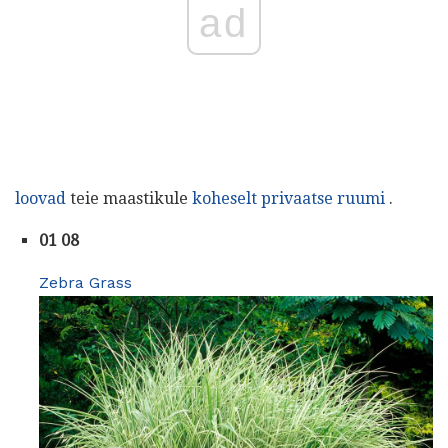
ad
loovad
teie maastikule
koheselt privaatse ruumi
.
01 08
Zebra Grass