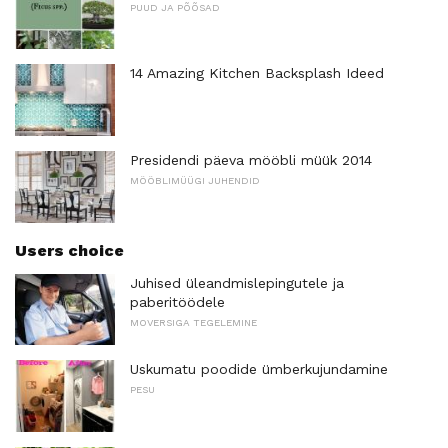
PUUD JA PÕÕSAD
14 Amazing Kitchen Backsplash Ideed
Presidendi päeva mööbli müük 2014
MÖÖBLIMÜÜGI JUHENDID
Users choice
Juhised üleandmislepingutele ja
paberitöödele
MOVERSIGA TEGELEMINE
Uskumatu poodide ümberkujundamine
PESU