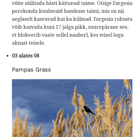
võite säilitada hästi käitunud taime. Otsige Fargesia
perekonda kuuluvaid bambuse taimi, mis on nii
aeglaselt kasvavad kui ka külmad. Fargesia robusta
võib kasvada kuni 17 jalga pikk, suurepärane see,
et blokeerib vaate sellel naaberl, kes teisel lugu
aknast teisele.
03 alates 08
Pampas Grass