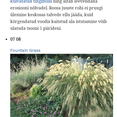
kuivatatud tingimusi
ning aitab leevendada
erosiooni nõlvadel. Roosa juuste rohi ei pruugi
ülemine keskosas talvede ellu jääda, kuid
kõrgendatud voodis kaitstud ala istutamine võib
ulatuda tsooni 5 piirideni.
07 08
Fountain Grass