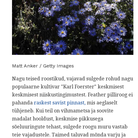
Matt Anker / Getty Images
Nagu teised roostikud, vajavad sulgede rohud nagu
populaarne kultivar "Karl Foerster" keskmisest
keskmisest niiskustingimustest. Feather pilliroog ei
pahanda
raskest savist pinnast,
mis aeglaselt
tühjeneb. Kui teil on vihmametsa ja soovite
madalat hooldust, keskmise pikkusega
sõeluuringute tehast, sulgede roogu muru vastab
teie vajadustele. Taimed taluvad mõnda varju ja