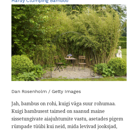
Hardy Clumping Bamboo
Dan Rosenholm / Getty Images
Jah, bambus on rohi, kuigi väga suur rohumaa.
Kuigi bambusest taimed on saanud maine
sissetungivate aiajuhtumite vastu, asetades pigem
rümpade tüübi kui neid, mida levivad jooksjad,