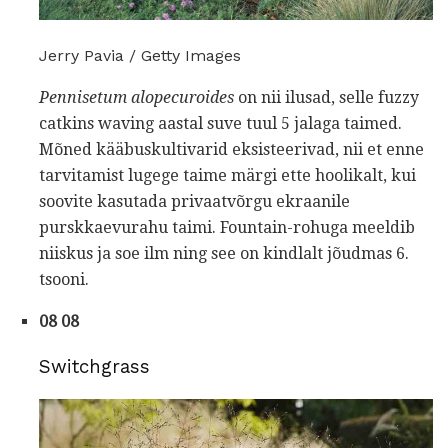
Jerry Pavia / Getty Images
Pennisetum alopecuroides
on nii ilusad, selle fuzzy
catkins waving aastal suve tuul 5 jalaga taimed.
Mõned kääbuskultivarid eksisteerivad, nii et enne
tarvitamist lugege taime märgi ette hoolikalt, kui
soovite kasutada privaatvõrgu ekraanile
purskkaevurahu taimi. Fountain-rohuga meeldib
niiskus ja soe ilm ning see on kindlalt jõudmas 6.
tsooni.
08 08
Switchgrass