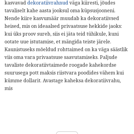
kasvavad
dekoratiivrahnud
väga kiiresti, jõudes
tavaliselt kahe aasta jooksul oma küpsusjooneni.
Nende kiire kasvumäär muudab ka dekoratiivsed
heised, mis on ideaalsed privaatsuse hekkide jaoks:
kui üks proov sureb, siis ei jäta teid tühikule, kuni
ootate uue istutamise, et mängida teiste järele.
Kaunistuseks mõeldud rohttaimed on ka väga säästlik
viis oma vara privaatsuse saavutamiseks. Paljude
tavaliste dekoratiivtaimede roogade kahekordse
suurusega pott maksis riistvara poodides vähem kui
kümme dollarit. Avastage kaheksa dekoratiivrahu,
mis