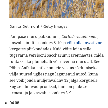
Danita Delimont / Getty Images
Pampase muru pakkumine,
Cortaderia selloana
,
kasvab ainult tsoonides 8-10 ja
võib olla invasiivne
kergetes piirkondades. Kuid võite leida selle
tugevama versiooni Saccharum ravennae'tes, mida
tuntakse ka plumehalli või ravenna muru all. See
Põhja-Aafrika native on teie vastus sõelumiseks
välja suured uglies nagu lagunenud autod, kuna
see võib jõuda muljetavaldav 12 jalga kõrgusele.
Sügisel ilmuvad pronksid; taim on päikese
armastaja ja kasvab tsoonides 5-9.
04 08