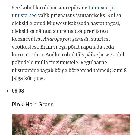
See kohalik rohi on suurepärane
taim-see-ja-
unusta-see
valik privaatsus istutamiseks. Kui sa
oleksid elanud Midwest kakssada aastat tagasi,
oleksid sa näinud suurema osa prerijatest
koosnevatest
Andropogon gerardii
suurtest
vöötkestest. Ei hirvi ega põud raputada seda
karmat rohtu. Andke rohul täis päike ja see sobib
paljudele mulla tingimustele. Regulaarne
niisutamine tagab kõige kõrgemad taimed; kuni 8
jalga kõrgune.
06 08
Pink Hair Grass