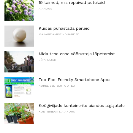
19 taimed, mis repaivad putukaid
AIANDUS
Kuidas puhastada pärleid
MAJAPIDAMISE NÕUANDED
Mida teha enne võõrustaja lõpetamist
LÕPETAJAD
Top Eco-Friendly Smartphone Apps
ROHELISED ELUTOOTED
Köögiviljade konteinerite aiandus algajatele
KONTEINERITE AIANDUS