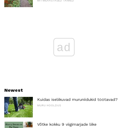
MITMEAASTASED TAIMED
ad
Newest
Kuidas iseliikuvad muruniidukid töötavad?
MURU HOOLDUS
Võtke kokku 9 viigimarjade liike