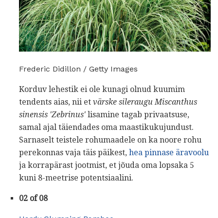
Frederic Didillon / Getty Images
Korduv lehestik ei ole kunagi olnud kuumim
tendents aias, nii et
värske sileraugu Miscanthus
sinensis 'Zebrinus'
lisamine tagab privaatsuse,
samal ajal täiendades oma maastikukujundust.
Sarnaselt teistele rohumaadele on ka noore rohu
perekonnas vaja täis päikest,
hea pinnase äravoolu
ja korrapärast jootmist, et jõuda oma lopsaka 5
kuni 8-meetrise potentsiaalini.
02 of 08