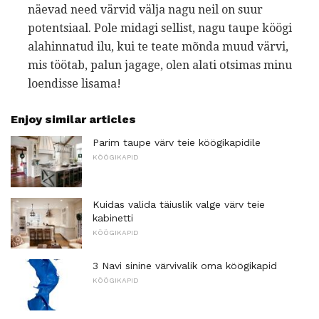
näevad need värvid välja nagu neil on suur
potentsiaal. Pole midagi sellist, nagu taupe köögi
alahinnatud ilu, kui te teate mõnda muud värvi,
mis töötab, palun jagage, olen alati otsimas minu
loendisse lisama!
Enjoy similar articles
Parim taupe värv teie köögikapidile
KÖÖGIKAPID
Kuidas valida täiuslik valge värv teie
kabinetti
KÖÖGIKAPID
3 Navi sinine värvivalik oma köögikapid
KÖÖGIKAPID