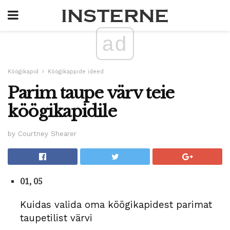
ad
Köögikapid
Köögikappide ideed
Parim taupe värv teie
köögikapidile
by Courtney Shearer
01, 05
Kuidas valida oma köögikapidest parimat
taupetilist värvi