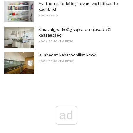
Avatud riiulid köögis avanevad lõbusate
klambrid
KÖÖGIKAPID
Kas valged köögikapid on ujuvad või
kaasaegsed?
KÖÖK REMONT & RENO
8 lahedat kahetoonilist kööki
KÖÖK REMONT & RENO
ad