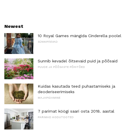
Newest
10 Royal Games mängida Cinderella poolel
SÜNNIPÄEVAD
Sunnib kevadel õitsevaid puid ja põõsaid
PUUDE JA PÕÕSASTE PÕHITÕED
Kuidas kasutada teed puhastamiseks ja
deoderiseerimiseks
MAJAPIDAMINE
7 parimat köögi saari osta 2018. aastal
PARIMAD KODUTOOTED