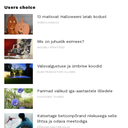
Users choice
13 maitsvat Halloweeni leiab kodust
SISEKUJUNDUS
Mis on juhuslik esimees?
MÖÖBLI PÕHITÕED
Välisvalgustuse ja ümbrise koodid
ELEKTRIMOOTORI ALUSED
Parimad valikud iga-aastastele lilledele
AASTASED TAIMED
Katsetage betoonpõrand niiskusega selle
lihtsa ja odava meetodiga
PÕRANDAMATERJALID