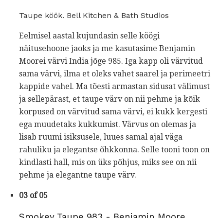
Taupe köök. Bell Kitchen & Bath Studios
Eelmisel aastal kujundasin selle köögi
näitusehoone jaoks ja me kasutasime Benjamin
Moorei värvi India jõge 985. Iga kapp oli värvitud
sama värvi, ilma et oleks vahet saarel ja perimeetri
kappide vahel. Ma tõesti armastan sidusat välimust
ja sellepärast, et taupe värv on nii pehme ja kõik
korpused on värvitud sama värvi, ei kukk kergesti
ega muudetaks kukkumist. Värvus on olemas ja
lisab ruumi isiksusele, luues samal ajal väga
rahuliku ja elegantse õhkkonna. Selle tooni toon on
kindlasti hall, mis on üks põhjus, miks see on nii
pehme ja elegantne taupe värv.
03 of 05
Smokey Taupe 983 - Benjamin Moore