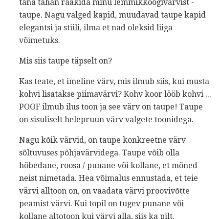
täna tahan rääkida minu lemmikköögivärvist -
taupe. Nagu valged kapid, muudavad taupe kapid
elegantsi ja stiili, ilma et nad oleksid liiga
võimetuks.
Mis siis taupe täpselt on?
Kas teate, et imeline värv, mis ilmub siis, kui musta
kohvi lisatakse piimavärvi? Kohv koor lööb kohvi ...
POOF ilmub ilus toon ja see värv on taupe! Taupe
on sisuliselt helepruun värv valgete toonidega.
Nagu kõik värvid, on taupe konkreetne värv
sõltuvuses põhjavärvidega. Taupe võib olla
hõbedane, roosa / punane või kollane, et mõned
neist nimetada. Hea võimalus ennustada, et teie
värvi alltoon on, on vaadata värvi proovivõtte
peamist värvi. Kui topil on tugev punane või
kollane altotoon kui värvi alla, siis ka pilt.