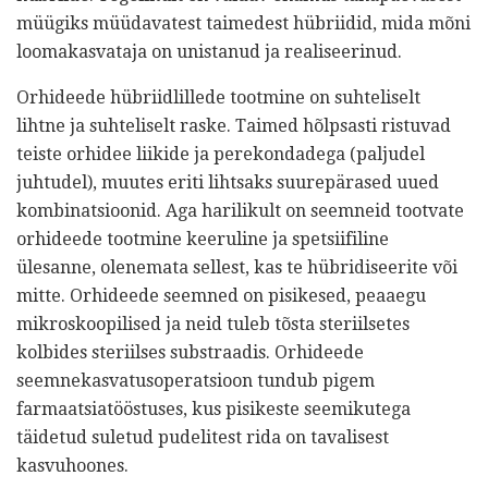
müügiks müüdavatest taimedest hübriidid, mida mõni
loomakasvataja on unistanud ja realiseerinud.
Orhideede hübriidlillede tootmine on suhteliselt
lihtne ja suhteliselt raske. Taimed hõlpsasti ristuvad
teiste orhidee liikide ja perekondadega (paljudel
juhtudel), muutes eriti lihtsaks suurepärased uued
kombinatsioonid. Aga harilikult on seemneid tootvate
orhideede tootmine keeruline ja spetsiifiline
ülesanne, olenemata sellest, kas te hübridiseerite või
mitte. Orhideede seemned on pisikesed, peaaegu
mikroskoopilised ja neid tuleb tõsta steriilsetes
kolbides steriilses substraadis. Orhideede
seemnekasvatusoperatsioon tundub pigem
farmaatsiatööstuses, kus pisikeste seemikutega
täidetud suletud pudelitest rida on tavalisest
kasvuhoones.