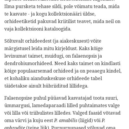
Ilma pursketa tehase sildi, pole võimatu teada, mida
te kasvate - ja kogu kollektsionääri üldse,
orhideetiketid pakuvad kriitilist teavet, mida neil on
vaja kollektsiooni kataloogida.
Sõltuvalt orhideedest (ja aiakeskusest) võite
märgistusel leida mitu kirjeldust. Kaks kõige
levinumat taimet, muidugi, on falaenopsis ja
dendrobiumorhideed. Need kaks taimet on kindlasti
kõige populaarsemad orhideed ja on peaaegu kindel,
et kohaliku aianduskeskuse orhideede tabel
täidetakse ainult hübriiditud lillidega.
Falaenopsise puhul püüavad kasvatajad toota suuri,
ümmargusi, lamedaparaadi lilled puhtaimates valge
või lilla või triibulistes lilledes. Valged faasid võtavad
oma värvi ja kuju eest
P. amabilis
(liigid) või
P.
aphrodite
(teine ​​liik). Purpurpunased võluvad oma