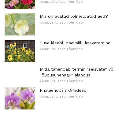
AIANDUSALASED PÕHITÕED
Mis on avatud tolmeldatud aed?
AIANDUSALASED PÕHITÕED
Suve kleebi, päevalilli kasvatamine
AIANDUSALASED PÕHITÕED
Mida tähendab termin "seisvate" või
"õudusunenägu" aiandus
AIANDUSALASED PÕHITÕED
Phalaenopsis Orhideed
AIANDUSALASED PÕHITÕED