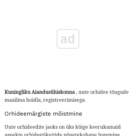
ad
Kuningliku Aiandusühiskonna
, uute orhidee tõugude
maailma hoidla, registreerimisega.
Orhideemärgiste mõistmine
Uute orhideedite jaoks on üks kõige keerukamaid
aspekte orhideetikettide nõuetekohane lugemine.