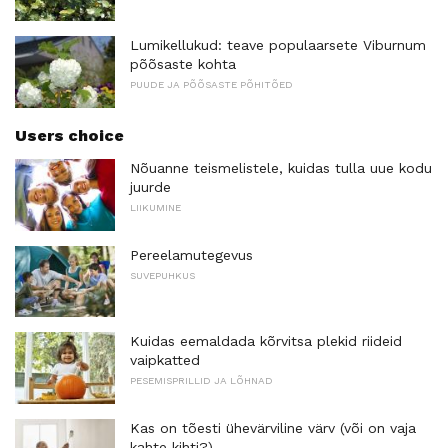
Lumikellukud: teave populaarsete Viburnum
põõsaste kohta
PUUDE JA PÕÕSASTE PÕHITÕED
Users choice
Nõuanne teismelistele, kuidas tulla uue kodu
juurde
LIIKUMINE
Pereelamutegevus
SUVEPUHKUS
Kuidas eemaldada kõrvitsa plekid riideid
vaipkatted
PESEMISPRILLID JA LÕHNAD
Kas on tõesti ühevärviline värv (või on vaja
kahte kihti?)