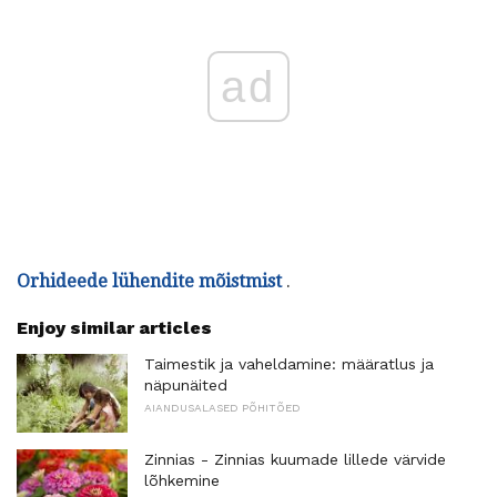
ad
Orhideede lühendite mõistmist
.
Enjoy similar articles
Taimestik ja vaheldamine: määratlus ja
näpunäited
AIANDUSALASED PÕHITÕED
Zinnias - Zinnias kuumade lillede värvide
lõhkemine