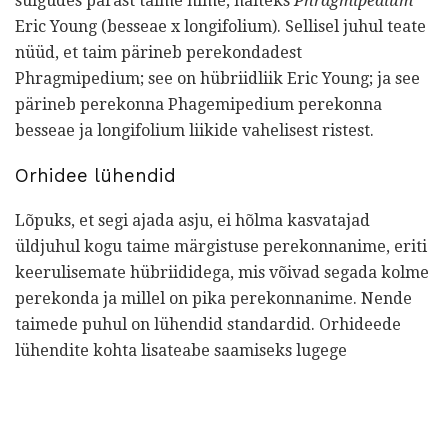
sulgudes pärast taime nime, näiteks
Phragmipedium
Eric Young (besseae x longifolium). Sellisel juhul teate
nüüd, et taim pärineb perekondadest
Phragmipedium; see on hübriidliik Eric Young; ja see
pärineb perekonna Phagemipedium perekonna
besseae ja longifolium liikide vahelisest ristest.
Orhidee lühendid
Lõpuks, et segi ajada asju, ei hõlma kasvatajad
üldjuhul kogu taime märgistuse perekonnanime, eriti
keerulisemate hübriididega, mis võivad segada kolme
perekonda ja millel on pika perekonnanime. Nende
taimede puhul on lühendid standardid. Orhideede
lühendite kohta lisateabe saamiseks lugege