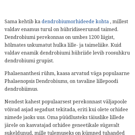
Sama kehtib ka
dendrobiumorhideede kohta
, millest
valdav enamus turul on hübridiseerunud taimed.
Dendrobiumi perekonnas on umbes 1200 liigist,
hõlmates uskumatut hulka lille- ja taimeliike. Kuid
valdav enamik dendrobiumi hübriide levib roosuhkru
dendrobiumi grupist.
Phalaenanthesi rühm, kaasa arvatud väga populaarne
Phalaenopsis Dendrobiums, on tavaline lillepoodi
dendrobiimus.
Nendest kahest populaarsest perekonnast väljapoole
võivad asjad segadust tekitada, eriti kui olete orhidee
nimede jaoks uus. Oma püüdlusteks täiuslike lillede
järele on kasvatajad orhidee geneetikale sügavalt
sukeldunud, mille tulemuseks on kümned tuhanded