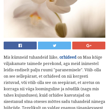
Mis kümneid tuhandeid liike,
orhideed
on Maa kõige
viljakamate taimede perekond, aga meid inimestel
leidis endiselt palju ruumi "paranemisele". Võib-olla
on see sellepärast, et orhideed on nii kergesti
ristuvad, või võib-olla see on seepärast, et aretus on
korraga nii väga loominguline ja nõudlik (nagu mis
tahes kujunduses), kuid orhidee kasvatajad on
sisestanud sõna otseses mõttes sadu tuhandeid nimega
hübriide. Tegelikult on valdav enamus tänapäevasest