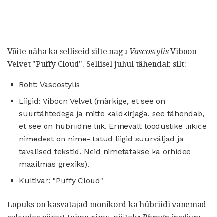
Võite näha ka selliseid silte nagu
Vascostylis
Viboon
Velvet "Puffy Cloud". Sellisel juhul tähendab silt:
Roht: Vascostylis
Liigid: Viboon Velvet (märkige, et see on
suurtähtedega ja mitte kaldkirjaga, see tähendab,
et see on hübriidne liik. Erinevalt looduslike liikide
nimedest on nime- tatud liigid suurväljad ja
tavalised tekstid. Neid nimetatakse ka orhidee
maailmas grexiks).
Kultivar: "Puffy Cloud"
Lõpuks on kasvatajad mõnikord ka hübriidi vanemad