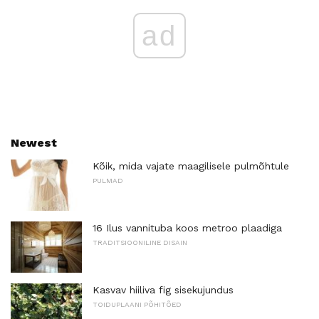
ad
Newest
Kõik, mida vajate maagilisele pulmõhtule
PULMAD
16 Ilus vannituba koos metroo plaadiga
TRADITSIOONILINE DISAIN
Kasvav hiiliva fig sisekujundus
TOIDUPLAANI PÕHITÕED