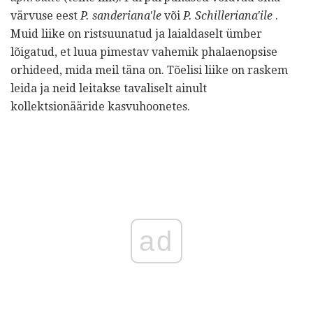
värvuse eest
P. sanderiana'le
või
P. Schilleriana'ile
.
Muid liike on ristsuunatud ja laialdaselt ümber
lõigatud, et luua pimestav vahemik phalaenopsise
orhideed, mida meil täna on. Tõelisi liike on raskem
leida ja neid leitakse tavaliselt ainult
kollektsionääride kasvuhoonetes.
ad