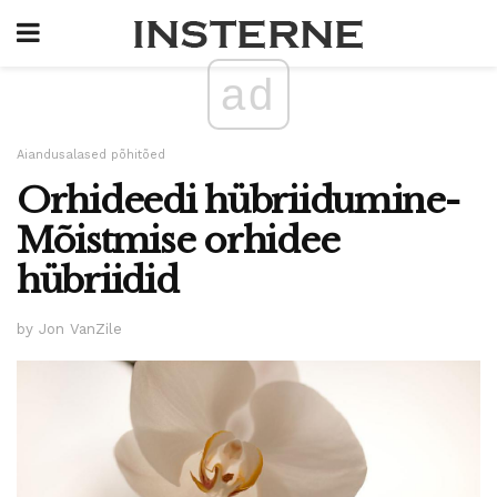
ad
Aiandusalased põhitõed
Orhideedi hübriidumine-
Mõistmise orhidee
hübriidid
by Jon VanZile