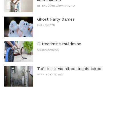
INTERJÖÖRI VÄRVIPAIGAD
Ghost Party Games
HALLOWEEN
Filtreerimine muldmine
SISEKUJUNDUS
Tööstuslik vannituba Inspiratsioon
VANNITUBA IDEED