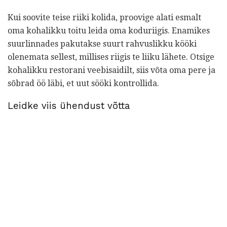
Kui soovite teise riiki kolida, proovige alati esmalt
oma kohalikku toitu leida oma koduriigis. Enamikes
suurlinnades pakutakse suurt rahvuslikku kööki
olenemata sellest, millises riigis te liiku lähete. Otsige
kohalikku restorani veebisaidilt, siis võta oma pere ja
sõbrad öö läbi, et uut sööki kontrollida.
Leidke viis ühendust võtta