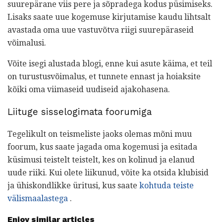
suurepärane viis pere ja sõpradega kodus püsimiseks.
Lisaks saate uue kogemuse kirjutamise kaudu lihtsalt
avastada oma uue vastuvõtva riigi suurepäraseid
võimalusi.
Võite isegi alustada blogi, enne kui asute käima, et teil
on turustusvõimalus, et tunnete ennast ja hoiaksite
kõiki oma viimaseid uudiseid ajakohasena.
Liituge sisselogimata foorumiga
Tegelikult on teismeliste jaoks olemas mõni muu
foorum, kus saate jagada oma kogemusi ja esitada
küsimusi teistelt teistelt, kes on kolinud ja elanud
uude riiki. Kui olete liikunud, võite ka otsida klubisid
ja ühiskondlikke üritusi, kus saate
kohtuda teiste
välismaalastega
.
Enjoy similar articles