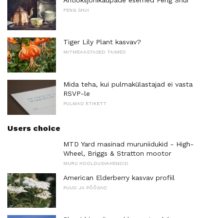
FENG SHUI
Tiger Lily Plant kasvav?
MITMEAASTASED TAIMED
Mida teha, kui pulmakülastajad ei vasta
RSVP-le
PULMAD ETIKETT
Users choice
MTD Yard masinad muruniidukid - High-
Wheel, Briggs & Stratton mootor
MURU HOOLDUSVAHENDID
American Elderberry kasvav profiil
PUUD JA PÕÕSAD