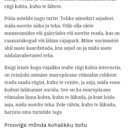
riigi kohta, kuhu te lähete.
Püüa mõelda nagu turist. Tehke nimekiri asjadest,
mida soovite näha ja teha. Võib-olla olete
muuseumides või galeriides või soovite teada, kus on
raamatukogud või lähim rajapark. Mõne uurimistöö
abil saate kaardistada, kus asjad on ja mida saate
nädalavahetustel teha.
Kuigi leiate kogu vajaliku teabe riigi kohta internetis,
on reisijuhi ostmine suurepärane võimalus rohkem
teada saada riigist, kuhu te reisite, ja asju, mida enne
kodust lahkumist uurida. See on ka suurepärane
võimalus linna kohta, kuhu te liikuda, ja kust leida
asju, mida soovite teha. Pole tähtis, kuhu te liikuda,
harjuta oma turistide taga.
Proovige mõnda kohalikku toitu