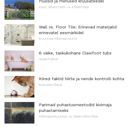
Plussid ja miinused kruusateedel
AIAD, SÕIDUTEED JA KÕNNITEED
Wall vs. Floor Tile: Erinevad materjalid
erinevatel eesmärkidel
PLAATIDE PÕRANDAKATE
6 väike, taskukohane Clawfoot tubs
VANNITUBAD
Kiired faktid hiirte ja nende kontrolli kohta
KAHJURITÕRJE
Parimad puhastusmeetodid kivimaja
puhastamiseks
PÕRANDAPLAADID JA TREPI PÕHITÕED