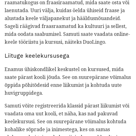
raamatukogus on fraasiraamatud, mida saate osta või
laenutada. Uuri välja, kuidas öelda ühiseid fraase ja
alustada keele väljapanekut ja hääldusnõuandeid.
Sageli räägivad fraasraamatud ka kultuuri ja sellest,
mida oodata saabumisel. Samuti saate vaadata online-
keele tööriistu ja kursusi, näiteks DuoLingo.
Liituge keelekursusega
Enamus ühiskondlikel keskustel on kursused, mida
saate pärast kooli jõuda. See on suurepärane võimalus
õppida põhitõdesid enne liikumist ja kohtuda uute
huvigruppidega.
Samuti võite registreerida klassid pärast liikumist või
vaadata oma uut kooli, et näha, kas nad pakuvad
keelekursusi. See on suurepärane võimalus kohtuda
kohalike sõprade ja inimestega, kes on samas