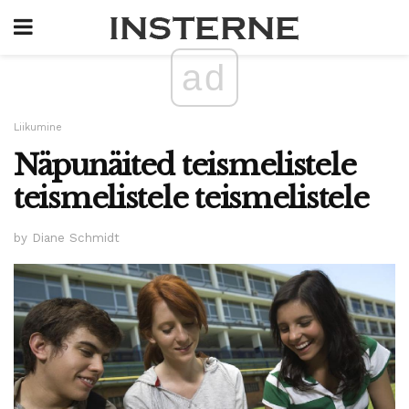
ad
Liikumine
Näpunäited teismelistele
teismelistele teismelistele
by Diane Schmidt