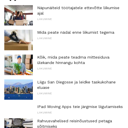
Näpunäiteid töötajatele ettevõtte liikumise
ajal
LIIKUMINE
Mida peate nädal enne liikumist tegema
LIIKUMINE
Kõik, mida peate teadma mittesiduva
ülekande hinnangu kohta
LIIKUMINE
Liigu San Diegosse ja leidke taskukohane
eluase
LIIKUMINE
IPad Moving Apps teie järgmise liigutamiseks
LIIKUMINE
Rahvusvahelised reisinõustused petaga
sõitmiseks