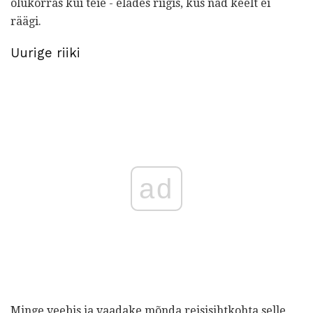
olukorras kui teie - elades riigis, kus nad keelt ei
räägi.
Uurige riiki
ad
Minge veebis ja vaadake mõnda reisisihtkohta selle