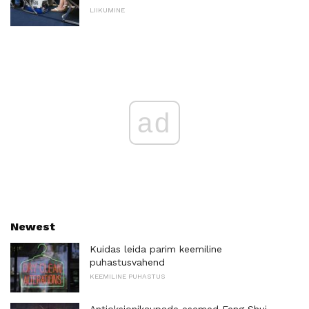
LIIKUMINE
ad
Newest
Kuidas leida parim keemiline
puhastusvahend
KEEMILINE PUHASTUS
Antioksjonikaupade esemed Feng Shui