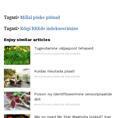
Tagasi>
Millal põske põõsad
Tagasi>
Kõigi KKKde indekseerimine
Enjoy similar articles
Tugevdamine väljaspool tehaseid
MAASTIKUKUJUNDUSE NÕUANDED
Kuidas niisutada plaati
MAASTIKUKUJUNDUSE NÕUANDED
Poison Ivy identifitseerimine sensoriplaatide
abil
MAASTIKUKUJUNDUSE NÕUANDED
Mis on need My Star Magnolia lööbid? Kas