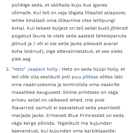
pühkige seda, et säilitada kuju kus iganes
võimalik. Kui teil on vaja lõigata filiaalist allapoole,
tehke kindlasti oma lõikamine otse lehtpungi
kohal. Kui teisest küljest on teil sellel busil jõhkralt
pügatud (kuna te olete seda aastaid tähelepanuta
jätnud ja / või ei ole selle jaoks piisavalt avarat
koha leidnud), olge ettevalmistatud, et see oleks
pikk aeg
"Hetz" Jaapani holly
: Hetz on seda tüüpi holly, et
teil võib olla ekslikult poti puu
põõsas
sõites läbi
oma naabruskonna ja kontrollida oma naabrite
maastikke kaugusest. Sinine printsess on väga
erinev, sellel on väikesed lehed, mis pole
õlavarred; samuti ei kasvatatud seda peamiselt
marjade jaoks. Erinevalt Blue Princessist on seda
väga kerge põlvida. Tegelikult ma kujundan
kaevandust, kui kujundan oma karbiklaaside: