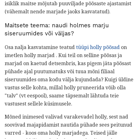
isiklik maitse mõjutab puuviljade põõsaste ajastamist
(vähemalt nende marjade jaoks kasvatatud).
Maitsete teema: naudi holmes marju
siseruumides või väljas?
Osa nalja kasvatamine teatud
tüüpi holly põõsad
on
imetlen holly marjad . Kui teil on selline põõsas ja
marjad on kaetud detsembris, kas pigem jäta põõsast
pühade ajal puutumatuks või tuua mõni filiaal
siseruumides oma kodu välja kujundada? Kuigi üldine
vastus selle kohta, millal holly pruneerida võib olla
"talv" (vt eespool), saame täpsemalt lähtuda teie
vastusest sellele küsimusele.
Mõned inimesed valivad varakevadel holly, sest nad
soovivad majapidamist nautida pühade sees peitunud
varred - koos oma holly marjadega. Teised jälle