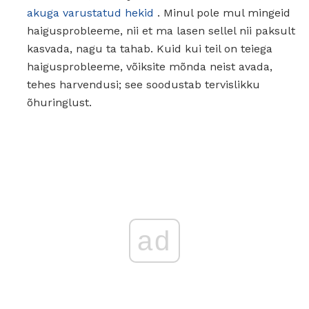
akuga varustatud hekid
. Minul pole mul mingeid
haigusprobleeme, nii et ma lasen sellel nii paksult
kasvada, nagu ta tahab. Kuid kui teil on teiega
haigusprobleeme, võiksite mõnda neist avada,
tehes harvendusi; see soodustab tervislikku
õhuringlust.
ad