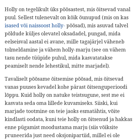
Holly on tegelikult üks põõsastest, mis õitsevad vanal
puul. Sellest tulenevalt on kõik õunupud (mis on kas
isased või naissoost holly-
põõsad), mis asuvad talvel
põldude küljes olevatel oksadadel, pungad, mida
eelseisval aastal ei avane, mille tagajärjel väheneb
tolmeldamine ja vähem holly-marju (see on vähem
tasu nende tüüpide puhul, mida kasvatatakse
peamiselt nende lehestikul, mitte marjadel).
Tavaliselt põõsame õitsemise põõsad, mis õitsevad
vanas puuses kevadel kohe pärast õitsenguperioodi
lõppu. Kuid holly on natuke teistsugune, sest me ei
kasvata seda oma lillede kuvamiseks. Siiski, kui
marjade tootmine on teie jaoks esmatähtis, võite
kindlasti oodata, kuni teie holly on õitsenud ja hakkas
enne pügamist moodustama marju (siis võiksite
pruneerida just need oksjonipartiid, millel ei ole