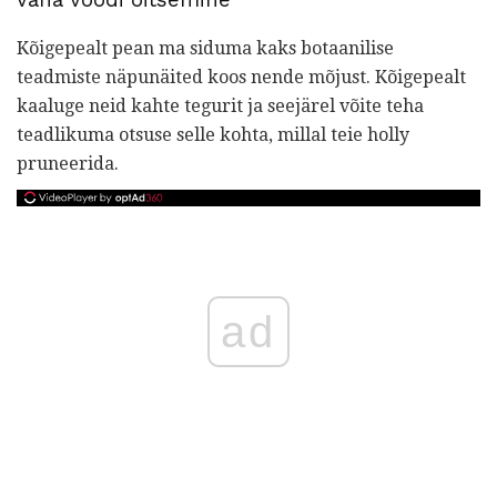
Kõigepealt pean ma siduma kaks botaanilise
teadmiste näpunäited koos nende mõjust. Kõigepealt
kaaluge neid kahte tegurit ja seejärel võite teha
teadlikuma otsuse selle kohta, millal teie holly
pruneerida.
ad