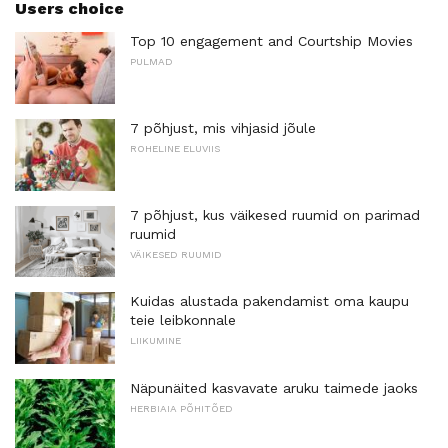
Users choice
Top 10 engagement and Courtship Movies
PULMAD
7 põhjust, mis vihjasid jõule
ROHELINE ELUVIIS
7 põhjust, kus väikesed ruumid on parimad
ruumid
VÄIKESED RUUMID
Kuidas alustada pakendamist oma kaupu
teie leibkonnale
LIIKUMINE
Näpunäited kasvavate aruku taimede jaoks
HERBIAIA PÕHITÕED