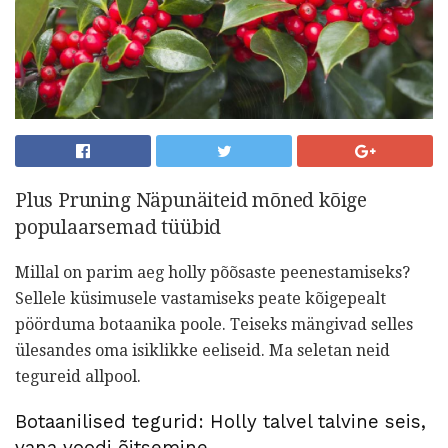
Plus Pruning Näpunäiteid mõned kõige
populaarsemad tüübid
Millal on parim aeg holly põõsaste peenestamiseks?
Sellele küsimusele vastamiseks peate kõigepealt
pöörduma botaanika poole. Teiseks mängivad selles
ülesandes oma isiklikke eeliseid. Ma seletan neid
tegureid allpool.
Botaanilised tegurid: Holly talvel talvine seis,
vana voodi õitsemine