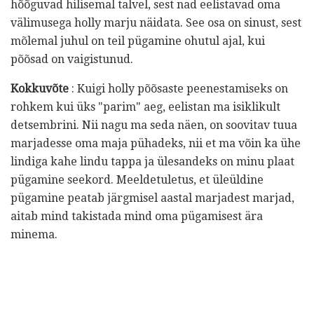
hõõguvad hilisemal talvel, sest nad eelistavad oma
välimusega holly marju näidata. See osa on sinust, sest
mõlemal juhul on teil pügamine ohutul ajal, kui
põõsad on vaigistunud.
Kokkuvõte
: Kuigi holly põõsaste peenestamiseks on
rohkem kui üks "parim" aeg, eelistan ma isiklikult
detsembrini. Nii nagu ma seda näen, on soovitav tuua
marjadesse oma maja pühadeks, nii et ma võin ka ühe
lindiga kahe lindu tappa ja ülesandeks on minu plaat
pügamine seekord. Meeldetuletus, et üleüldine
pügamine peatab järgmisel aastal marjadest marjad,
aitab mind takistada mind oma pügamisest ära
minema.