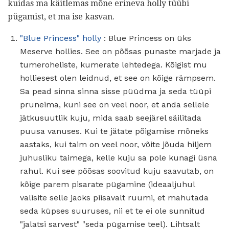
kuidas ma käitlemas mõne erineva holly tüübi
pügamist, et ma ise kasvan.
"Blue Princess" holly
: Blue Princess on üks
Meserve hollies. See on põõsas punaste marjade ja
tumeroheliste, kumerate lehtedega. Kõigist mu
holliesest olen leidnud, et see on kõige rämpsem.
Sa pead sinna sinna sisse püüdma ja seda tüüpi
pruneima, kuni see on veel noor, et anda sellele
jätkusuutlik kuju, mida saab seejärel säilitada
puusa vanuses. Kui te jätate põigamise mõneks
aastaks, kui taim on veel noor, võite jõuda hiljem
juhusliku taimega, kelle kuju sa pole kunagi üsna
rahul. Kui see põõsas soovitud kuju saavutab, on
kõige parem pisarate pügamine (ideaaljuhul
valisite selle jaoks piisavalt ruumi, et mahutada
seda küpses suuruses, nii et te ei ole sunnitud
"jalatsi sarvest" "seda pügamise teel). Lihtsalt