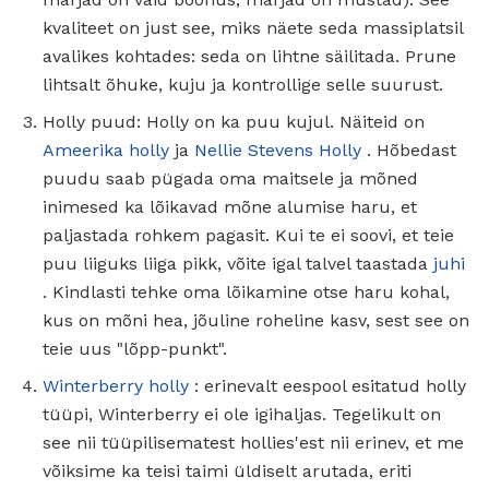
kvaliteet on just see, miks näete seda massiplatsil
avalikes kohtades: seda on lihtne säilitada. Prune
lihtsalt õhuke, kuju ja kontrollige selle suurust.
Holly puud: Holly on ka puu kujul. Näiteid on
Ameerika holly
ja
Nellie Stevens Holly
. Hõbedast
puudu saab pügada oma maitsele ja mõned
inimesed ka lõikavad mõne alumise haru, et
paljastada rohkem pagasit. Kui te ei soovi, et teie
puu liiguks liiga pikk, võite igal talvel taastada
juhi
. Kindlasti tehke oma lõikamine otse haru kohal,
kus on mõni hea, jõuline roheline kasv, sest see on
teie uus "lõpp-punkt".
Winterberry holly
: erinevalt eespool esitatud holly
tüüpi, Winterberry ei ole igihaljas. Tegelikult on
see nii tüüpilisematest hollies'est nii erinev, et me
võiksime ka teisi taimi üldiselt arutada, eriti