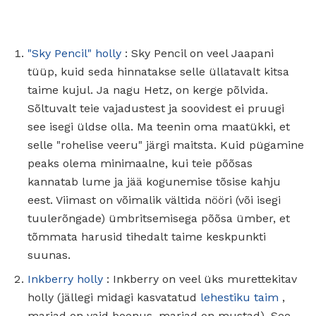
"Sky Pencil" holly
: Sky Pencil on veel Jaapani
tüüp, kuid seda hinnatakse selle üllatavalt kitsa
taime kujul. Ja nagu Hetz, on kerge põlvida.
Sõltuvalt teie vajadustest ja soovidest ei pruugi
see isegi üldse olla. Ma teenin oma maatükki, et
selle "rohelise veeru" järgi maitsta. Kuid pügamine
peaks olema minimaalne, kui teie põõsas
kannatab lume ja jää kogunemise tõsise kahju
eest. Viimast on võimalik vältida nööri (või isegi
tuulerõngade) ümbritsemisega põõsa ümber, et
tõmmata harusid tihedalt taime keskpunkti
suunas.
Inkberry holly
: Inkberry on veel üks murettekitav
holly (jällegi midagi kasvatatud
lehestiku taim
,
marjad on vaid boonus, marjad on mustad). See