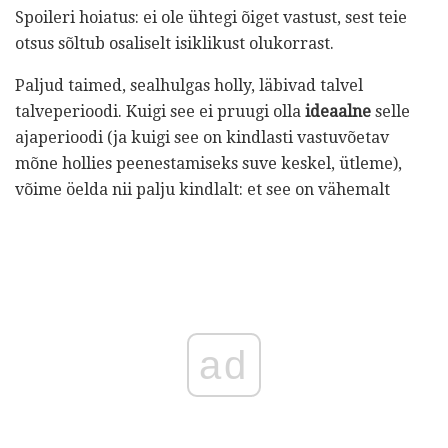
Spoileri hoiatus: ei ole ühtegi õiget vastust, sest teie
otsus sõltub osaliselt isiklikust olukorrast.
Paljud taimed, sealhulgas holly, läbivad talvel
talveperioodi. Kuigi see ei pruugi olla
ideaalne
selle
ajaperioodi (ja kuigi see on kindlasti vastuvõetav
mõne hollies peenestamiseks suve keskel, ütleme),
võime öelda nii palju kindlalt: et see on vähemalt
ad