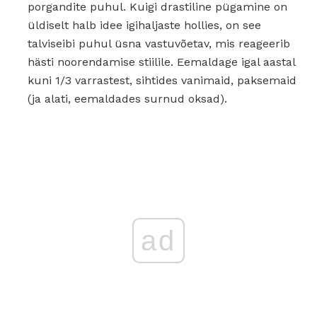
porgandite puhul. Kuigi drastiline pügamine on
üldiselt halb idee igihaljaste hollies, on see
talviseibi puhul üsna vastuvõetav, mis reageerib
hästi noorendamise stiilile. Eemaldage igal aastal
kuni 1/3 varrastest, sihtides vanimaid, paksemaid
(ja alati, eemaldades surnud oksad).
ad