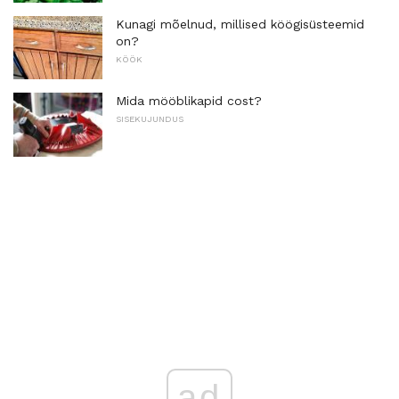
Kunagi mõelnud, millised köögisüsteemid
on?
KÖÖK
Mida mööblikapid cost?
SISEKUJUNDUS
ad