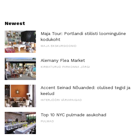
Newest
Maja Tour: Portlandi stiilisti loominguline
kodukoht
MAJA EKSKURSIOONID
Alemany Flea Market
KIRBATURUD PIIRKONNA JÄRGI
Accent Seinad Nõuanded: olulised tegid ja
keelud
INTERJÖÖRI VÄRVIPAIGAD
Top 10 NYC pulmade asukohad
PULMAD