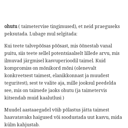
ohutu
( taimetervise tingimused), et neid praeguseks
peksutada. Lubage mul selgitada:
Kui teete talvepõõsas põõsast, mis õõnestab vanal
puitu, siis teete sellel potentsiaalselt lillede arvu, mis
ilmuvad järgmisel kasvuperioodil taimel. Kuid
kompromiss on mõnikord mõni (olenevalt
konkreetsest taimest, elanikkonnast ja muudest
teguritest), sest te valite aja, mille jooksul peedelda
see, mis on taimede jaoks ohutu (ja taimetervis
kitsendab muid kaalutlusi )
Muudel aastaaegadel võib põlastus jätta taimest
haavatavaks haigused või soodustada uut kasvu, mida
külm kahjustab.