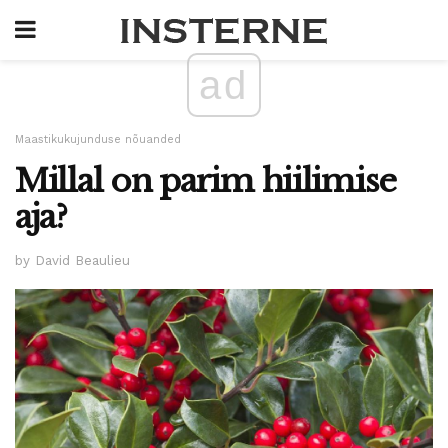
ad
Maastikukujunduse nõuanded
Millal on parim hiilimise
aja?
by David Beaulieu