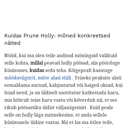
Kuidas Prune Holly: mõned konkreetsed
näited
Nüüd, kui ma olen teile andnud mõningaid valikuid
selle kohta,
millal
peavad holly põõsad, siis pöörduge
küsimuses,
kuidas
seda teha. Kõigepealt kasutage
möödaviigurit, mitte alasi stiili
. Teiseks peaksite alati
eemaldama surnud, kahjustatud või haiged oksad, kui
leiad need, ja on üldiselt soovitatav katkestada haru,
mis hõõrub teise haru vastu või kõverdub nii, et see
rikub põõsastiku üldist väljanägemist . Kuid peale
selle on holly liiga mitmekesine, et anda sellele
küsimusele üldine vastus. Nii et las ma ütlen teile,