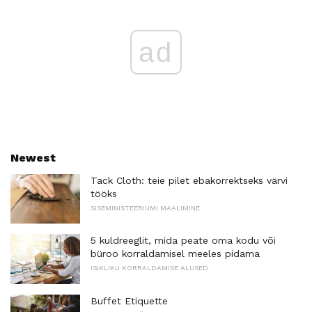
ad
Newest
Tack Cloth: teie pilet ebakorrektseks värvi
tööks
SISEMINISTEERIUMI MAALIMINE
5 kuldreeglit, mida peate oma kodu või
büroo korraldamisel meeles pidama
ISIKLIKU KORRALDAMISE ALUSED
Buffet Etiquette