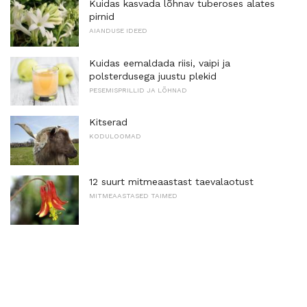
Kuidas kasvada lõhnav tuberoses alates
pirnid
AIANDUSE IDEED
Kuidas eemaldada riisi, vaipi ja
polsterdusega juustu plekid
PESEMISPRILLID JA LÕHNAD
Kitserad
KODULOOMAD
12 suurt mitmeaastast taevalaotust
MITMEAASTASED TAIMED