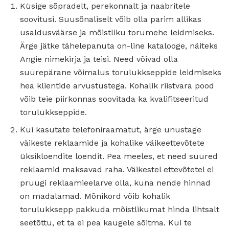
Küsige sõpradelt, perekonnalt ja naabritele
soovitusi. Suusõnaliselt võib olla parim allikas
usaldusväärse ja mõistliku torumehe leidmiseks.
Ärge jätke tähelepanuta on-line katalooge, näiteks
Angie nimekirja ja teisi. Need võivad olla
suurepärane võimalus torulukkseppide leidmiseks
hea klientide arvustustega. Kohalik riistvara pood
võib teie piirkonnas soovitada ka kvalifitseeritud
torulukkseppide.
Kui kasutate telefoniraamatut, ärge unustage
väikeste reklaamide ja kohalike väikeettevõtete
üksikloendite loendit. Pea meeles, et need suured
reklaamid maksavad raha. Väikestel ettevõtetel ei
pruugi reklaamieelarve olla, kuna nende hinnad
on madalamad. Mõnikord võib kohalik
torulukksepp pakkuda mõistlikumat hinda lihtsalt
seetõttu, et ta ei pea kaugele sõitma. Kui te