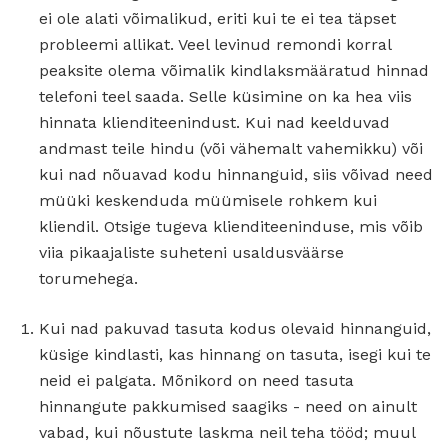
ei ole alati võimalikud, eriti kui te ei tea täpset
probleemi allikat. Veel levinud remondi korral
peaksite olema võimalik kindlaksmääratud hinnad
telefoni teel saada. Selle küsimine on ka hea viis
hinnata klienditeenindust. Kui nad keelduvad
andmast teile hindu (või vähemalt vahemikku) või
kui nad nõuavad kodu hinnanguid, siis võivad need
müüki keskenduda müümisele rohkem kui
kliendil. Otsige tugeva klienditeeninduse, mis võib
viia pikaajaliste suheteni usaldusväärse
torumehega.
Kui nad pakuvad tasuta kodus olevaid hinnanguid,
küsige kindlasti, kas hinnang on tasuta, isegi kui te
neid ei palgata. Mõnikord on need tasuta
hinnangute pakkumised saagiks - need on ainult
vabad, kui nõustute laskma neil teha tööd; muul