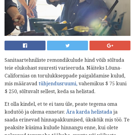
Sanitaartehniliste remondikulude hind võib sõltuda
teie elukohast suuresti varieeruda. Näiteks Lõuna-
Californias on torulukkseppade paigaldamise kulud,
mis määravad
tühjendusruumi,
vahemikus $ 75 kuni
$ 250, sõltuvalt sellest, keda sa helistad.
Et olla kindel, et te ei tasu üle, peate tegema oma
kodutöö ja olema ennetav.
Ära karda helistada
ja
saada erinevad hinnapakkumised, ükskõik mis töö. Te
peaksite küsima kulude hinnangu enne, kui olete