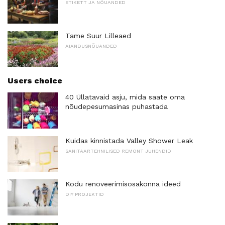
ETIKETT JA NÕUANDED
Tame Suur Lilleaed
AIANDUSNÕUANDED
Users choice
40 Üllatavaid asju, mida saate oma
nõudepesumasinas puhastada
Kuidas kinnistada Valley Shower Leak
SANITAARTEHNILISED REMONT JUHENDID
Kodu renoveerimisosakonna ideed
DIY PROJEKTID