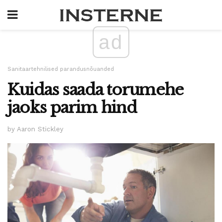
ad
Sanitaartehnilised parandusnõuanded
Kuidas saada torumehe
jaoks parim hind
by Aaron Stickley