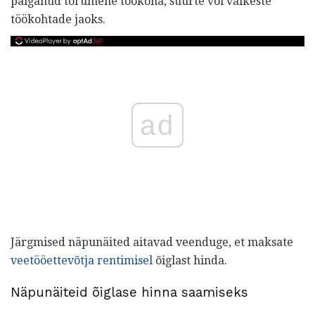
palganud torumehe töökoha, suurte või väikeste
töökohtade jaoks.
ad
Järgmised näpunäited aitavad veenduge, et maksate
veetööettevõtja rentimisel
õiglast hinda.
Näpunäiteid õiglase hinna saamiseks