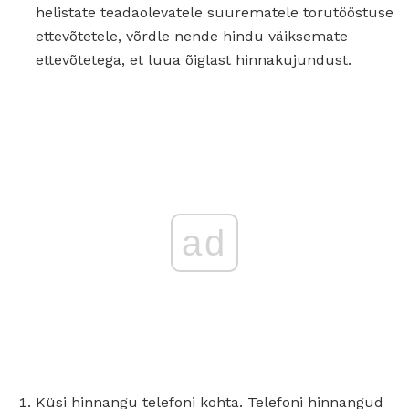
helistate teadaolevatele suurematele torutööstuse
ettevõtetele, võrdle nende hindu väiksemate
ettevõtetega, et luua õiglast hinnakujundust.
ad
Küsi hinnangu telefoni kohta. Telefoni hinnangud