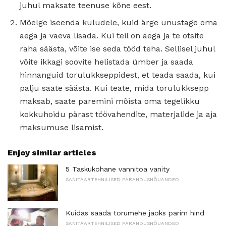
juhul maksate teenuse kõne eest.
Mõelge iseenda kuludele, kuid ärge unustage oma
aega ja vaeva lisada. Kui teil on aega ja te otsite
raha säästa, võite ise seda tööd teha. Sellisel juhul
võite ikkagi soovite helistada ümber ja saada
hinnanguid torulukkseppidest, et teada saada, kui
palju saate säästa. Kui teate, mida torulukksepp
maksab, saate paremini mõista oma tegelikku
kokkuhoidu pärast töövahendite, materjalide ja aja
maksumuse lisamist.
Enjoy similar articles
5 Taskukohane vannitoa vanity
SANITAARTEHNILISED PARANDUSNÕUANDED
Kuidas saada torumehe jaoks parim hind
SANITAARTEHNILISED PARANDUSNÕUANDED