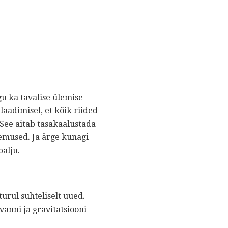
 ka tavalise ülemise
laadimisel, et kõik riided
 See aitab tasakaalustada
lemused. Ja ärge kunagi
palju.
rul suhteliselt uued.
vanni ja gravitatsiooni