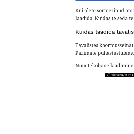
Kui olete sorteerinud om
laadida. Kuidas te seda t
Kuidas laadida tavali
Tavalistes koormusseina
Parimate puhastustulemus
Nõuetekohane laadimine 