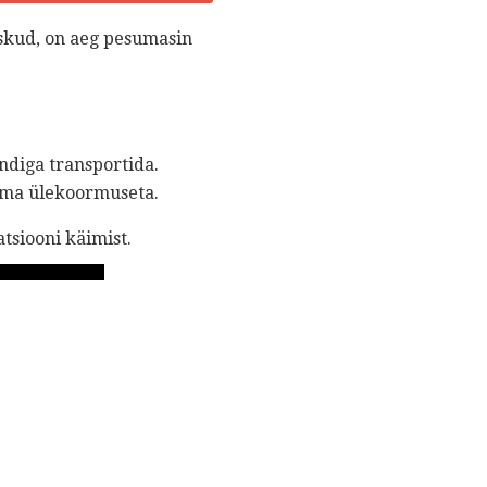
askud, on aeg pesumasin
ndiga transportida.
ilma ülekoormuseta.
atsiooni käimist.