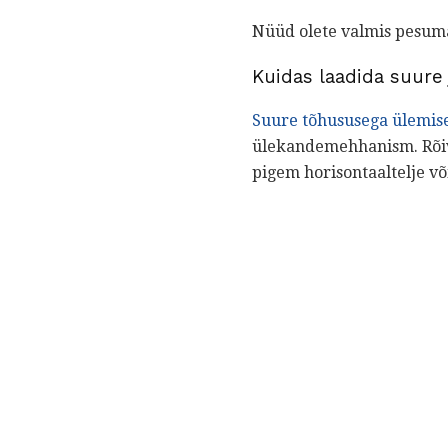
Nüüd olete valmis pesuma
Kuidas laadida suure
Suure tõhususega ülemis
ülekandemehhanism. Rõiv
pigem horisontaaltelje v