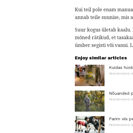
Kui teil pole enam manua
annab teile suunise, mis 
Suur kogus ületab kaalu. 
mõned rätikud, et tasaka
ümber segisti või vanni. 
Enjoy similar articles
Kuidas hoid
PESUMASINAD 
Nõuanded p
PESUMASINAD 
Parim viis 
PESUMASINAD 