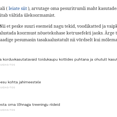
ali (
leiate siit
), arvutage oma pesuritrumli maht kasutad
aitab vältida ülekoormamist.
Nii et peske suuri esemeid nagu tekid, voodikatted ja vaipk
alustada koormust nõuetekohase ketrusefekti jaoks. Ärge t
Laadige pesumasin tasakaalustatult nii võrdselt kui mõlemal
a korduvkasutatavaid toidukaupu kottides puhtana ja ohutult kasu
KUIDAS-TOS
esu kohta jahimeestele
KUIDAS-TOS
pesta oma lõhnaga treeningu riideid
KUIDAS-TOS