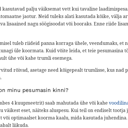
 kasutavad palju väiksemat vett kui tavaline laadimispesa
omaatne jaotur. Neid tuleks alati kasutada kõike, välja 
a lisaained nagu söögisoodat või booraks. Enne riide lisam
misel tuleb riideid panna korraga ühele, veendumaks, et n
 kunagi üle koormata. Kuid võite leida, et teie pesumasina 
nult ühe või kahe trumli esemega.
rvitud rõivad, asetage need kõigepealt trumlisse, kus nad
.
 on minu pesumasin kinni?
mbes 4 kuupmeetrit) saab mahutada ühe või kahe
voodilin
u väikest eset, näiteks aluspesu. Kui teil on endiselt tootj
t või optimaalset koorma kaalu, mida kasutada juhendina
abalt liikuda.