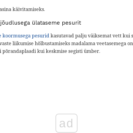
sina käivitamiseks.
 jõudlusega ülataseme pesurit
e koormusega pesurid
kasutavad palju väiksemat vett kui
aste liikumise hõlbustamiseks madalama veetasemega on 
õi põrandaplaadi kui keskmise segisti ümber.
ad