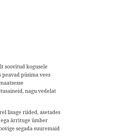
t soovitud kogusele
 peavad püsima vees
omaatsesse
tusaineid, nagu vedelat
rel lisage riided, asetades
l ega ärrituge ümber
. Proovige segada suuremaid