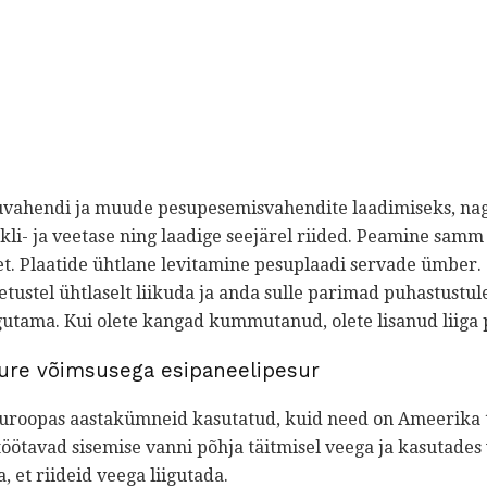
vahendi ja muude pesupesemisvahendite laadimiseks, nagu
kli- ja veetase ning laadige seejärel riided. Peamine samm 
et. Plaatide ühtlane levitamine pesuplaadi servade ümber.
tustel ühtlaselt liikuda ja anda sulle parimad puhastustu
ingutama. Kui olete kangad kummutanud, olete lisanud liiga 
ure võimsusega esipaneelipesur
uroopas aastakümneid kasutatud, kuid need on Ameerika tu
öötavad sisemise vanni põhja täitmisel veega ja kasutades 
, et riideid veega liigutada.