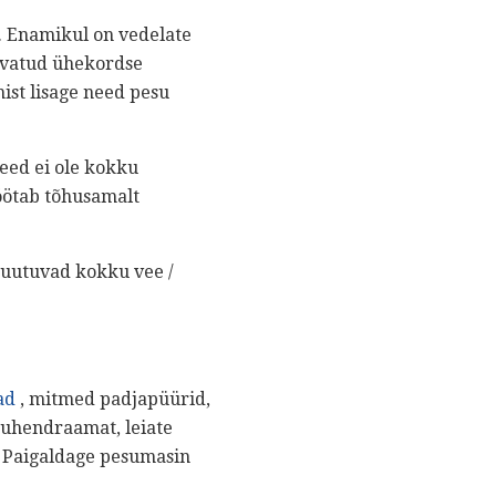
. Enamikul on vedelate
arvatud ühekordse
ist lisage need pesu
eed ei ole kokku
töötab tõhusamalt
 puutuvad kokku vee /
ad
, mitmed padjapüürid,
a juhendraamat, leiate
. Paigaldage pesumasin