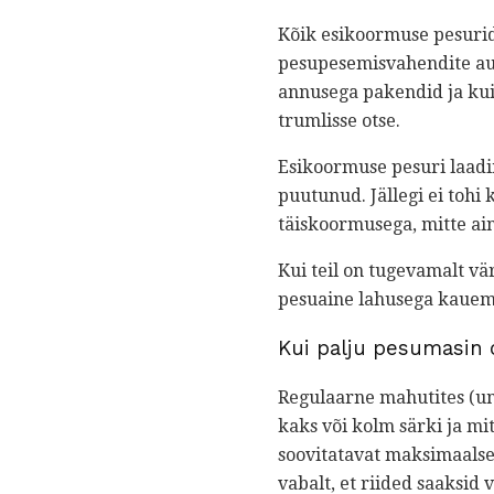
Kõik esikoormuse pesurid
pesupesemisvahendite aut
annusega pakendid ja kuiv
trumlisse otse.
Esikoormuse pesuri laadi
puutunud. Jällegi ei tohi
täiskoormusega, mitte ai
Kui teil on tugevamalt vä
pesuaine lahusega kauem
Kui palju pesumasin
Regulaarne mahutites (u
kaks või kolm särki ja mit
soovitatavat maksimaalse
vabalt, et riided saaksid v