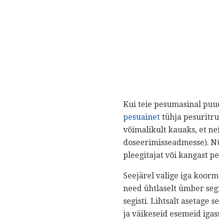
Kui teie pesumasinal puu
pesuainet
tühja pesuritru
võimalikult kauaks, et ne
doseerimisseadmesse). Nü
pleegitajat või kangast 
Seejärel valige iga koorm
need ühtlaselt ümber seg
segisti. Lihtsalt asetage 
ja väikeseid esemeid iga