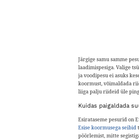
Järgige samu samme pesu
laadimispesiga. Valige tsü
ja voodipesu ei asuks kes
koormust, võimaldada riie
liiga palju riideid üle p
Kuidas paigaldada su
Esirataseme pesurid on E
Esise koormusega seibid
t
pöörlemist, mitte segistiga