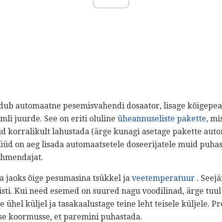
dub automaatne pesemisvahendi dosaator, lisage kõigepeal
mli juurde. See on eriti oluline
üheannuseliste pakette,
mis
id korralikult lahustada (ärge kunagi asetage pakette aut
üd on aeg lisada automaatsetele doseerijatele muid puhas
pehmendajat.
a jaoks õige pesumasina tsükkel ja
veetemperatuur
. Seejä
isti. Kui need esemed on suured nagu voodilinad, ärge tuu
see ühel küljel ja tasakaalustage teine ​​leht teisele küljele
sse koormusse, et paremini puhastada.