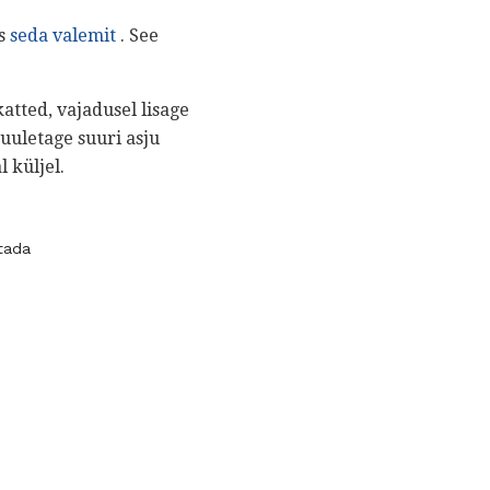
es
seda valemit
. See
atted, vajadusel lisage
uuletage suuri asju
 küljel.
tada