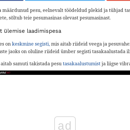
a määrdunud pesu, eelnevalt töödeldud plekid ja tühjad t
eete, sõltub teie pesumasinas olevast pesumasinast.
st ülemise laadimispesa
tes on
keskmine segisti,
mis aitab riideid veega ja pesuvahe
te jaoks on oluline riideid ümber segisti tasakaalustada 
aitab samuti takistada pesu
tasakaalustumist
ja liigse vibr
ad