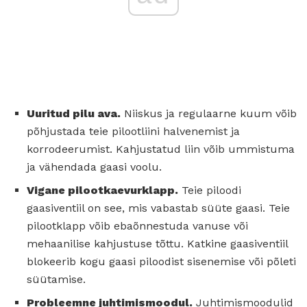
Uuritud pilu ava.
Niiskus ja regulaarne kuum võib
põhjustada teie pilootliini halvenemist ja
korrodeerumist. Kahjustatud liin võib ummistuma
ja vähendada gaasi voolu.
Vigane pilootkaevurklapp.
Teie piloodi
gaasiventiil on see, mis vabastab süüte gaasi. Teie
pilootklapp võib ebaõnnestuda vanuse või
mehaanilise kahjustuse tõttu. Katkine gaasiventiil
blokeerib kogu gaasi piloodist sisenemise või põleti
süütamise.
Probleemne juhtimismoodul.
Juhtimismoodulid