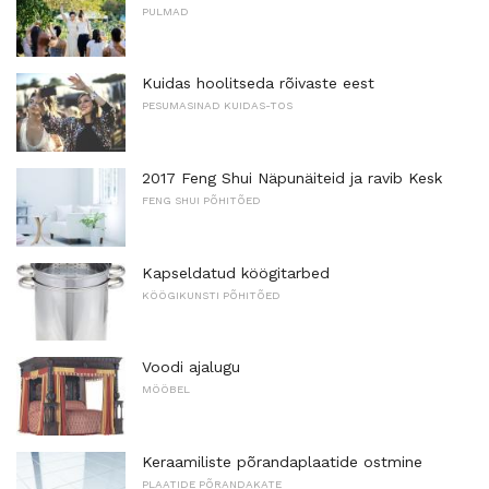
PULMAD
Kuidas hoolitseda rõivaste eest
PESUMASINAD KUIDAS-TOS
2017 Feng Shui Näpunäiteid ja ravib Kesk
FENG SHUI PÕHITÕED
Kapseldatud köögitarbed
KÖÖGIKUNSTI PÕHITÕED
Voodi ajalugu
MÖÖBEL
Keraamiliste põrandaplaatide ostmine
PLAATIDE PÕRANDAKATE