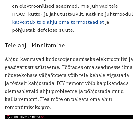
on elektroonilised seadmed, mis juhivad teie
HVACi kütte- ja jahutustsüklit. Katkine juhtmoodul
katkestab teie ahju oma termostaadist
ja
põhjustab defektse süüte.
Teie ahju kinnitamine
Ahjud kasutavad kodusoojendamiseks elektroonilisi ja
gaasivarustussüsteeme. Töötades oma seadmesse ilma
nõuetekohase väljaõppeta võib teie kehale vigastada
ja tõsiselt kahjustada. DIY remont võib ka pikendada
olemasolevaid ahju probleeme ja põhjustada muid
kallis remonti. Hea mõte on palgata oma ahju
remontimiseks pro.