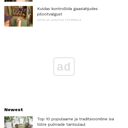
Kuidas kontrollida gaasiahjudes
pilootvalgust
KÜTE JA JAHUTUS TUTORIALS
ad
Newest
Top 10 populaarne ja traditsiooniline isa
tütre pulmade tantsulaul