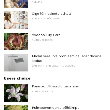
PULMAD
Õige lõhnaainete etikett
ETIKETT JA NÕUANDED
Voodoo Lily Care
AIANDUSE IDEED
Madal veesurve probleemide lahendamine
kodus
SANITAARTEHNILISED PROBLEEMID
Users choice
Parimad lilli sordid oma aias
AIANDUSE IDEED
Pulmaseremoonia põhiskript