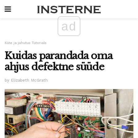
ad
Küte ja jahutus Tutorials
Kuidas parandada oma
ahjus defektne süüde
by Elizabeth McGrath