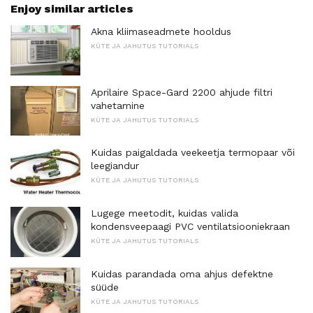
Enjoy similar articles
Akna kliimaseadmete hooldus
KÜTE JA JAHUTUS TUTORIALS
Aprilaire Space-Gard 2200 ahjude filtri
vahetamine
KÜTE JA JAHUTUS TUTORIALS
Kuidas paigaldada veekeetja termopaar või
leegiandur
KÜTE JA JAHUTUS TUTORIALS
Lugege meetodit, kuidas valida
kondensveepaagi PVC ventilatsiooniekraan
KÜTE JA JAHUTUS TUTORIALS
Kuidas parandada oma ahjus defektne
süüde
KÜTE JA JAHUTUS TUTORIALS