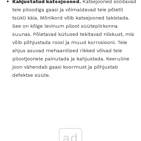
Kahjustatud katsejooned.
Katsejooned söödavad
teie piloodiga gaasi ja võimaldavad teie põletil
tsükli käia. Mõnikord võib katsejooned takistada.
See on kõige levinum piloot süütepiirkonna
suunas. Põletavad kütused tekitavad niiskust, mis
võib põhjustada roosi ja muud korrosiooni. Teie
ahjus asuvad mehaanilised rikked võivad teie
pilootjoonele painutada ja kahjustada. Keeruline
joon vähendab gaasi koormust ja põhjustab
defektse süüte.
ad