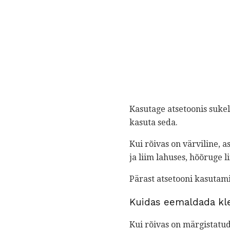
Kasutage atsetoonis suke
kasuta seda.
Kui rõivas on värviline, a
ja liim lahuses, hõõruge l
Pärast atsetooni kasutamis
Kuidas eemaldada kle
Kui rõivas on märgistatud