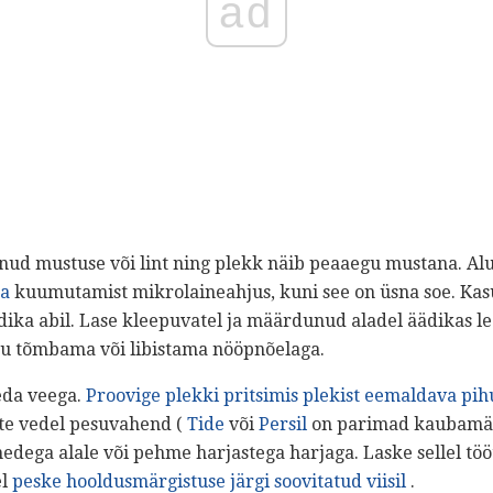
ad
tanud mustuse või lint ning plekk näib peaaegu mustana. Al
ka
kuumutamist mikrolaineahjus, kuni see on üsna soe. Kas
ika abil. Lase kleepuvatel ja määrdunud aladel äädikas leo
 tõmbama või libistama nööpnõelaga.
eda veega.
Proovige plekki pritsimis plekist eemaldava pihu
te vedel pesuvahend (
Tide
või
Persil
on parimad kaubamär
dega alale või pehme harjastega harjaga. Laske sellel tö
el
peske hooldusmärgistuse järgi soovitatud viisil
.