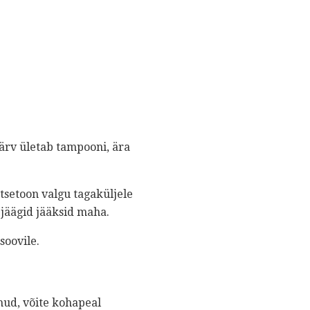
ärv ületab tampooni, ära
atsetoon valgu tagaküljele
k jäägid jääksid maha.
soovile.
nud, võite kohapeal