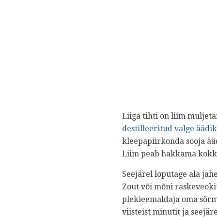
Liiga tihti on liim mulje
destilleeritud valge äädi
kleepapiirkonda sooja ääd
Liim peab hakkama kokku
Seejärel loputage ala jah
Zout või mõni raskeveoki
plekieemaldaja oma sõrme
viisteist minutit ja seejär