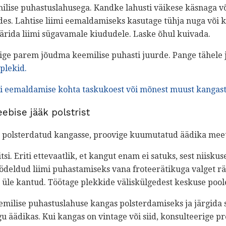
lise puhastuslahusega. Kandke lahusti väikese käsnaga võ
es. Lahtise liimi eemaldamiseks kasutage tühja nuga või k
äärida liimi sügavamale kiududele. Laske õhul kuivada.
kõige parem jõudma keemilise puhasti juurde. Pange tähele 
plekid.
gi eemaldamise kohta taskukoest või mõnest muust kangas
ebise jääk polstrist
lt polsterdatud kangasse, proovige kuumutatud äädika meet
. Eriti ettevaatlik, et kangut enam ei satuks, sest niiskuse
deldud liimi puhastamiseks vana froteerätikuga valget räti
n üle kantud. Töötage plekkide väliskülgedest keskuse poole
emilise puhastuslahuse kangas polsterdamiseks ja järgida 
äädikas. Kui kangas on vintage või siid, konsulteerige pr