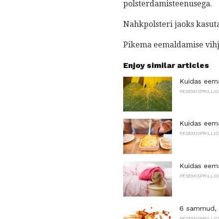
polsterdamisteenusega.
Nahkpolsteri jaoks kasuta
Pikema eemaldamise vihje
Enjoy similar articles
Kuidas eema
PESEMISPRILLI
Kuidas eemal
PESEMISPRILLI
Kuidas eema
PESEMISPRILLI
6 sammud, e
PESEMISPRILLI