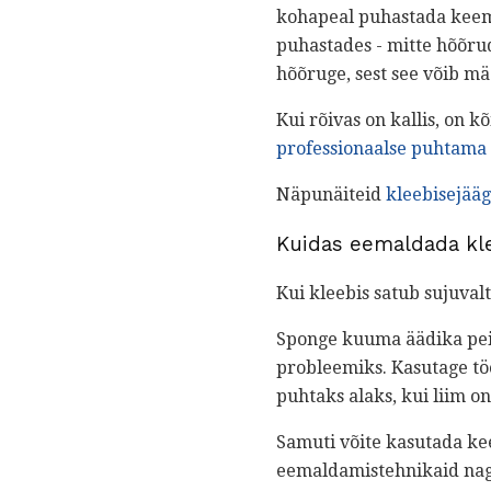
kohapeal puhastada keemi
puhastades - mitte hõõrud
hõõruge, sest see võib m
Kui rõivas on kallis, on 
professionaalse puhtama 
Näpunäiteid
kleebisejää
Kuidas eemaldada kle
Kui kleebis satub sujuva
Sponge kuuma äädika peitsi
probleemiks. Kasutage töö
puhtaks alaks, kui liim o
Samuti võite kasutada ke
eemaldamistehnikaid nagu 