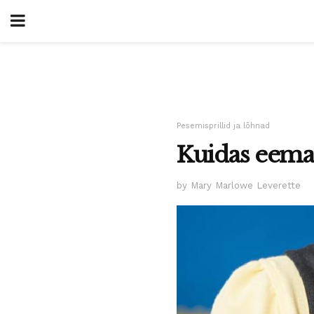
Pesemisprillid ja lõhnad
Kuidas eemal
by Mary Marlowe Leverette