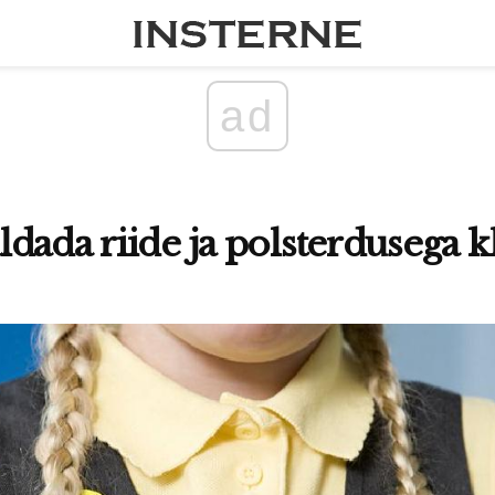
ad
dada riide ja polsterdusega kl