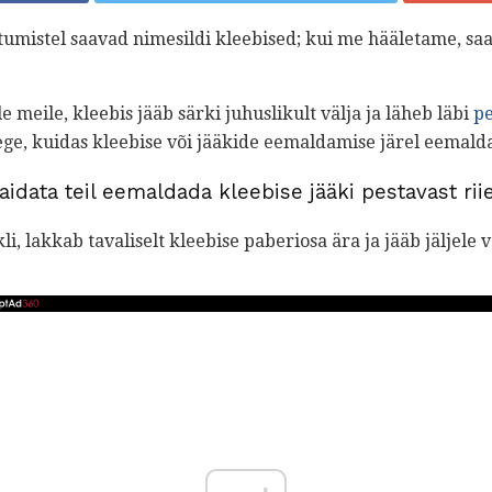
tumistel saavad nimesildi kleebised; kui me hääletame, saa
 meile, kleebis jääb särki juhuslikult välja ja läheb läbi
p
ege, kuidas kleebise või jääkide eemaldamise järel eemald
 aidata teil eemaldada kleebise jääki pestavast rii
li, lakkab tavaliselt kleebise paberiosa ära ja jääb jäljele 