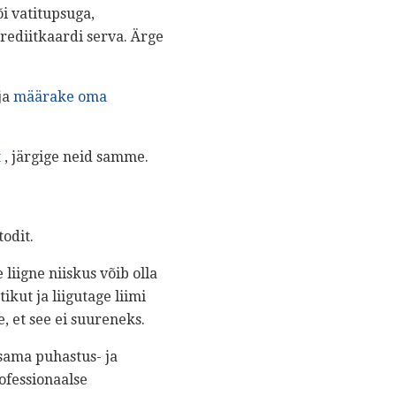
i vatitupsuga,
rediitkaardi serva. Ärge
ja
määrake oma
t
, järgige neid samme.
odit.
 liigne niiskus võib olla
kut ja liigutage liimi
, et see ei suureneks.
sama puhastus- ja
ofessionaalse