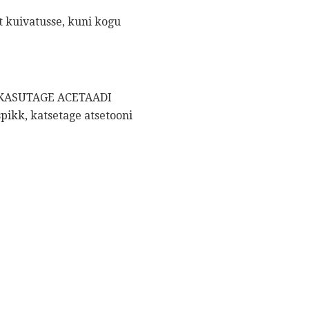
st kuivatusse, kuni kogu
GE KASUTAGE ACETAADI
spikk, katsetage atsetooni