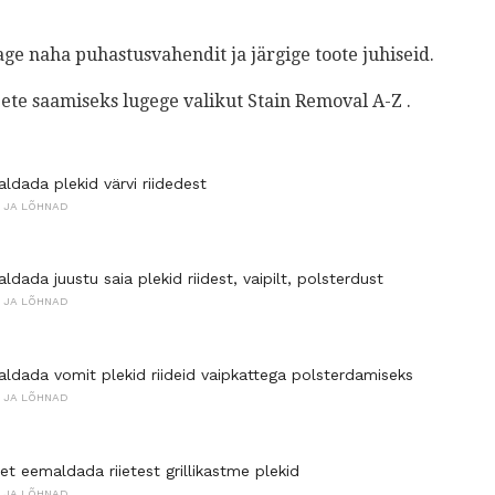
ge naha puhastusvahendit ja järgige toote juhiseid.
te saamiseks lugege valikut Stain Removal A-Z .
ldada plekid värvi riidedest
D JA LÕHNAD
dada juustu saia plekid riidest, vaipilt, polsterdust
D JA LÕHNAD
ldada vomit plekid riideid vaipkattega polsterdamiseks
D JA LÕHNAD
t eemaldada riietest grillikastme plekid
D JA LÕHNAD