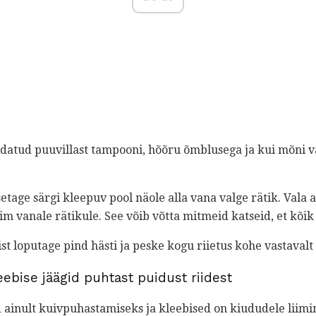
ldatud puuvillast tampooni, hõõru õmblusega ja kui mõni v
setage särgi kleepuv pool näole alla vana valge rätik. Vala 
iim vanale rätikule. See võib võtta mitmeid katseid, et kõi
t loputage pind hästi ja peske kogu riietus kohe vastavalt 
ebise jäägid puhtast puidust riidest
 ainult kuivpuhastamiseks ja kleebised on kiududele liimi