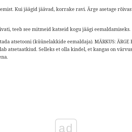
semist. Kui jäägid jäävad, korrake ravi. Ärge asetage rõiva
uivati, teeb see mitmeid katseid kogu jäägi eemaldamiseks.
sutada atsetooni (küünelakkide eemaldaja). MÄRKUS: ÄR
ab atsetaatkiud. Selleks et olla kindel, et kangas on värvu
ena.
ad