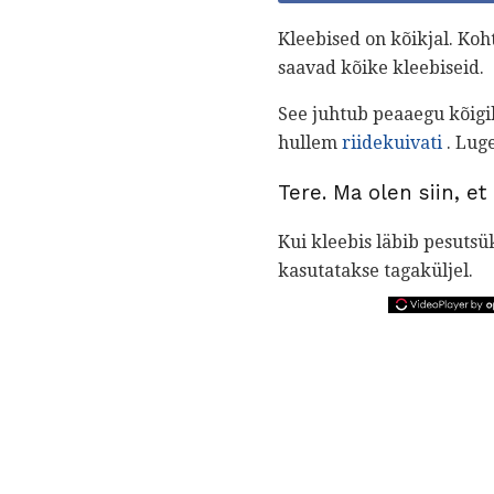
Kleebised on kõikjal. Koh
saavad kõike kleebiseid.
See juhtub peaaegu kõigile
hullem
riidekuivati
. Lug
Tere. Ma olen siin, et
Kui kleebis läbib pesutsük
kasutatakse tagaküljel.