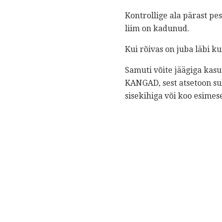
Kontrollige ala pärast pe
liim on kadunud.
Kui rõivas on juba läbi k
Samuti võite jäägiga ka
KANGAD, sest atsetoon sul
sisekihiga või koo esimes