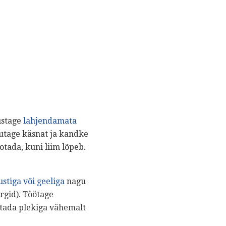
ustage
lahjendamata
utage käsnat ja kandke
tada, kuni liim lõpeb.
stiga või geeliga
nagu
gid). Töötage
ötada plekiga vähemalt