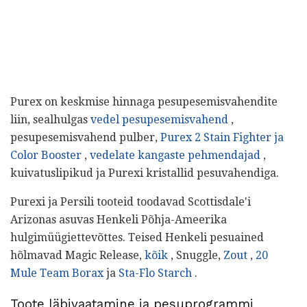
Purex on keskmise hinnaga pesupesemisvahendite
liin, sealhulgas
vedel pesupesemisvahend
,
pesupesemisvahend pulber,
Purex 2 Stain Fighter ja
Color Booster
,
vedelate kangaste pehmendajad
,
kuivatuslipikud ja Purexi kristallid pesuvahendiga.
Purexi ja Persili tooteid toodavad Scottisdale'i
Arizonas asuvas Henkeli Põhja-Ameerika
hulgimüügiettevõttes. Teised Henkeli pesuained
hõlmavad Magic Release,
kõik
, Snuggle,
Zout
,
20
Mule Team Borax
ja
Sta-Flo Starch
.
Toote läbivaatamine ja pesuprogrammi