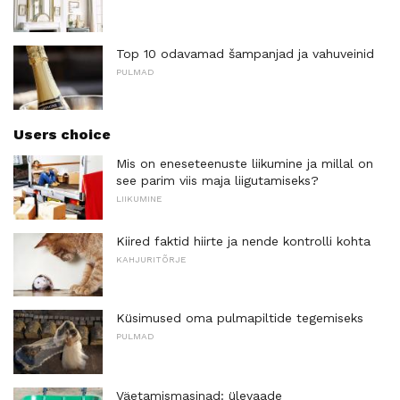
Top 10 odavamad šampanjad ja vahuveinid
PULMAD
Users choice
Mis on eneseteenuste liikumine ja millal on
see parim viis maja liigutamiseks?
LIIKUMINE
Kiired faktid hiirte ja nende kontrolli kohta
KAHJURITÕRJE
Küsimused oma pulmapiltide tegemiseks
PULMAD
Väetamismasinad: ülevaade