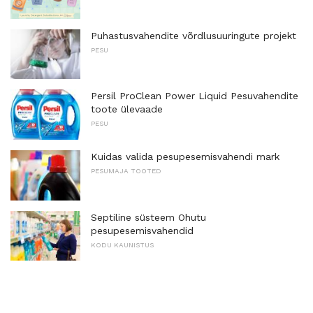
Puhastusvahendite võrdlusuuringute projekt
PESU
Persil ProClean Power Liquid Pesuvahendite
toote ülevaade
PESU
Kuidas valida pesupesemisvahendi mark
PESUMAJA TOOTED
Septiline süsteem Ohutu
pesupesemisvahendid
KODU KAUNISTUS