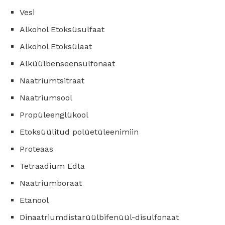
Vesi
Alkohol Etoksüsulfaat
Alkohol Etoksülaat
Alküülbenseensulfonaat
Naatriumtsitraat
Naatriumsool
Propüleenglükool
Etoksüülitud polüetüleenimiin
Proteaas
Tetraadium Edta
Naatriumboraat
Etanool
Dinaatriumdistarüülbifenüül-disulfonaat