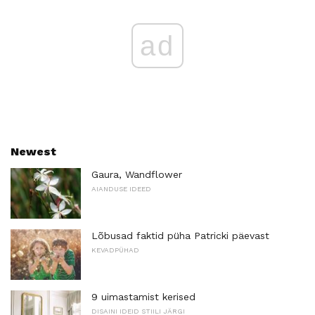
ad
Newest
Gaura, Wandflower
AIANDUSE IDEED
Lõbusad faktid püha Patricki päevast
KEVADPÜHAD
9 uimastamist kerised
DISAINI IDEID STIILI JÄRGI