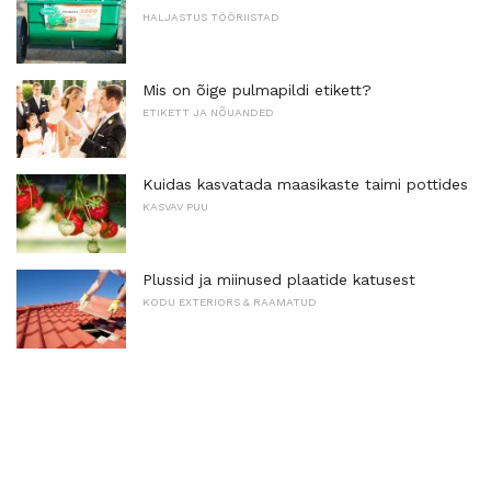
HALJASTUS TÖÖRIISTAD
Mis on õige pulmapildi etikett?
ETIKETT JA NÕUANDED
Kuidas kasvatada maasikaste taimi pottides
KASVAV PUU
Plussid ja miinused plaatide katusest
KODU EXTERIORS & RAAMATUD