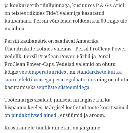
ja konkureerib riiulipinnaga, kusjuures P & G's Ariel
on teistes riikides Tide'i valemiga kasutatud
kaubamärk. Persili võib leida rohkem kui 60 riigis üle
maailma.
Persili kaubamärk on saadaval Ameerika
Ühendriikide kolmes valemis - Persil ProClean Power-
vedelik, Persil ProClean Power-Pärlid ja Persil
ProClean Power-Caps. Vedelad valemid on ohutu
kõigis
veetemperatuurides
, nii
standardsete kui ka
suure efektiivsusega pesuregulaatorites
ning on ohutu
kasutamiseks
septiliste süsteemidega
.
Tootemärgis sisaldab juhiseid nii inglise kui ka
hispaania keeles. Märgisel loetletud toote koostisained
on
pindaktiivsed ained
, ensüümid ja aroom.
Koostisainete täielik nimekiri on järgmine: