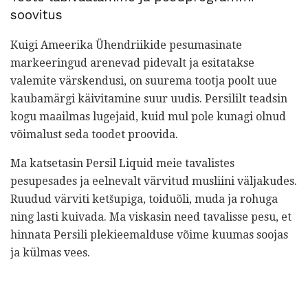
soovitus
Kuigi Ameerika Ühendriikide pesumasinate
markeeringud arenevad pidevalt ja esitatakse
valemite värskendusi, on suurema tootja poolt uue
kaubamärgi käivitamine suur uudis. Persililt teadsin
kogu maailmas lugejaid, kuid mul pole kunagi olnud
võimalust seda toodet proovida.
Ma katsetasin Persil Liquid meie tavalistes
pesupesades ja eelnevalt värvitud musliini väljakudes.
Ruudud värviti ketšupiga, toiduõli, muda ja rohuga
ning lasti kuivada. Ma viskasin need tavalisse pesu, et
hinnata Persili plekieemalduse võime kuumas soojas
ja külmas vees.