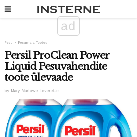
ad
Pesu
Pesumaja Tooted
Persil ProClean Power
Liquid Pesuvahendite
toote ülevaade
by Mary Marlowe Leverette