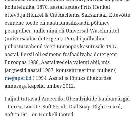
kodutehnika. 1876. aastal asutas Fritz Henkel
ettevõtja Henkel & Cie Aachenis, Saksamaal. Ettevõtte
esimene toode oli naatriumsilikaadil põhinev
pesupulber, mille nimi oli Universal-Waschmittel
(universaalne detergent). Persil'i pulbriline
puhastusvahend võeti Euroopas kasutusele 1907.
aastal. Persil oli esimene fosfaadivaba detergent
Euroopas 1986. Aastal vedela valemi abil, mis
järgnesid aastal 1987, kontsentreeritud pulber (
megaperlid
) 1994. Aastal ja lõpuks ühekordse
annusega kapslid umbes 2012.
Paljud tuttavad Ameerika Ühendriikide kaubamärgid
- Purex, Loctite, Soft Scrub, Dial Soap, Right Guard,
Soft 'n Dri - on Henkeli tooted.