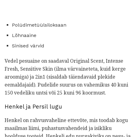
Polüdimetüülsiloksaan
Lõhnaaine
Sinised värvid
Vedel pesuaine on saadaval Original Scent, Intense
Fresh, Sensitive Skin (ilma värvaineteta, kuid kerge
aroomiga) ja 2in1 (sisaldab täiendavaid plekide
eemaldajaid). Pudelide suurus on vahemikus 40 kuni
150 vedeliku untsi või 25 kuni 96 koormust.
Henkel ja Persil lugu
Henkel on rahvusvaheline ettevõte, mis toodab kogu
maailmas liimi, puhastusvahendeid ja isikliku
hoolduse tooteid. Henkeli edu nurgakiviks on pesu- ja