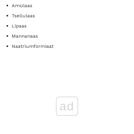
Amülaas
Tsellulaas
Lipaas
Mannanaas
Naatriumformiaat
ad