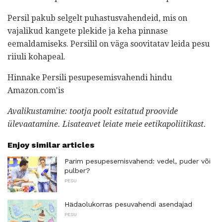
Persil pakub selgelt puhastusvahendeid, mis on
vajalikud kangete plekide ja keha pinnase
eemaldamiseks. Persilil on väga soovitatav leida pesu
riiuli kohapeal.
Hinnake Persili pesupesemisvahendi hindu
Amazon.com'is
Avalikustamine: tootja poolt esitatud proovide
ülevaatamine.
Lisateavet leiate meie eetikapoliitikast.
Enjoy similar articles
Parim pesupesemisvahend: vedel, puder või
pulber?
PESU
Hädaolukorras pesuvahendi asendajad
PESU