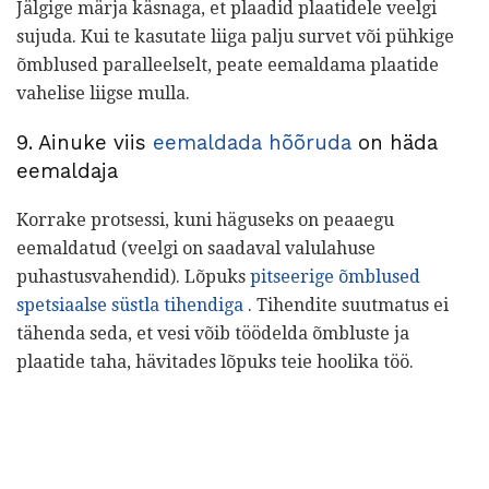
Jälgige märja käsnaga, et plaadid plaatidele veelgi
sujuda. Kui te kasutate liiga palju survet või pühkige
õmblused paralleelselt, peate eemaldama plaatide
vahelise liigse mulla.
9. Ainuke viis
eemaldada hõõruda
on häda
eemaldaja
Korrake protsessi, kuni häguseks on peaaegu
eemaldatud (veelgi on saadaval valulahuse
puhastusvahendid). Lõpuks
pitseerige õmblused
spetsiaalse süstla tihendiga
. Tihendite suutmatus ei
tähenda seda, et vesi võib töödelda õmbluste ja
plaatide taha, hävitades lõpuks teie hoolika töö.