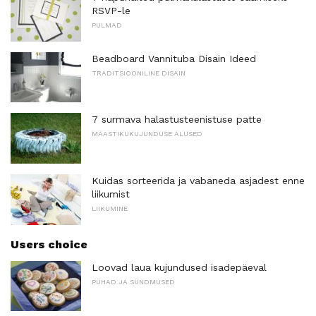
RSVP-le
PULMAD
Beadboard Vannituba Disain Ideed
TRADITSIOONILINE DISAIN
7 surmava halastusteenistuse patte
MAASTIKUKUJUNDUSE ALUSED
Kuidas sorteerida ja vabaneda asjadest enne
liikumist
LIIKUMINE
Users choice
Loovad laua kujundused isadepäeval
PÜHAD JA SÜNDMUSED