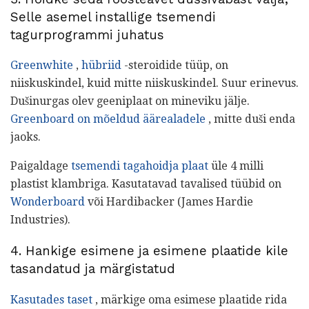
Selle asemel installige tsemendi
tagurprogrammi juhatus
Greenwhite
,
hübriid
-steroidide tüüp, on
niiskuskindel, kuid mitte niiskuskindel. Suur erinevus.
Dušinurgas olev geeniplaat on mineviku jälje.
Greenboard on mõeldud äärealadele
, mitte duši enda
jaoks.
Paigaldage
tsemendi tagahoidja plaat
üle 4 milli
plastist klambriga. Kasutatavad tavalised tüübid on
Wonderboard
või Hardibacker (James Hardie
Industries).
4. Hankige esimene ja esimene plaatide kile
tasandatud ja märgistatud
Kasutades taset
, märkige oma esimese plaatide rida