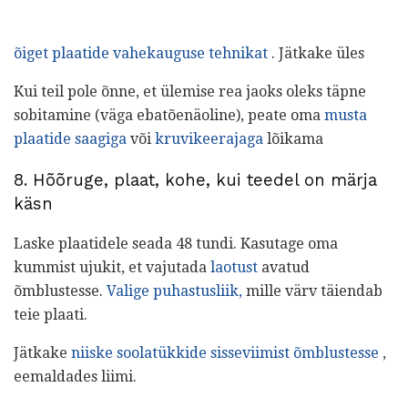
õiget plaatide vahekauguse tehnikat
. Jätkake üles
Kui teil pole õnne, et ülemise rea jaoks oleks täpne
sobitamine (väga ebatõenäoline), peate oma
musta
plaatide saagiga
või
kruvikeerajaga
lõikama
8. Hõõruge, plaat, kohe, kui teedel on märja
käsn
Laske plaatidele seada 48 tundi. Kasutage oma
kummist ujukit, et vajutada
laotust
avatud
õmblustesse.
Valige puhastusliik,
mille värv täiendab
teie plaati.
Jätkake
niiske soolatükkide sisseviimist õmblustesse
,
eemaldades liimi.