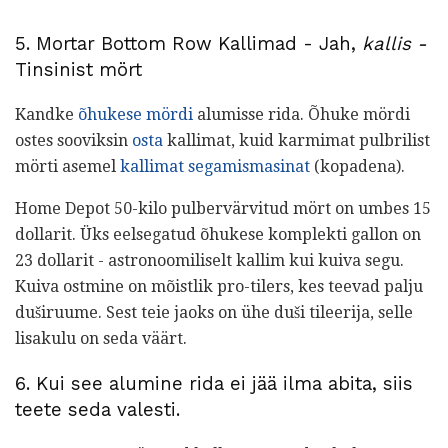
5. Mortar Bottom Row Kallimad - Jah,
kallis -
Tinsinist mört
Kandke
õhukese mördi
alumisse rida. Õhuke mördi
ostes sooviksin
osta
kallimat, kuid karmimat pulbrilist
mörti asemel
kallimat segamismasinat
(kopadena).
Home Depot 50-kilo pulbervärvitud mört on umbes 15
dollarit. Üks eelsegatud õhukese komplekti gallon on
23 dollarit - astronoomiliselt kallim kui kuiva segu.
Kuiva ostmine on mõistlik pro-tilers, kes teevad palju
duširuume. Sest teie jaoks on ühe duši tileerija, selle
lisakulu on seda väärt.
6. Kui see alumine rida ei jää ilma abita, siis
teete seda valesti.