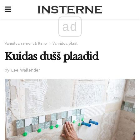
ad
Vannitoa remont & Reno
Vannitoa plaat
Kuidas dušš plaadid
by Lee Wallender