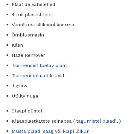
Plaatide vahelehed
4 mil plastist leht
Vannituba silikooni koorma
Õmblusmasin
Käsn
Haze Remover
Tsemendist toetav plaat
Tsemendiplaadi
kruvid
Jigsaw
Utility nuga
Staapi püstol
Klaasplastkatete seinapea (
tagumistel plaadil
)
Musta plaadi saag
või
klapi lõikur