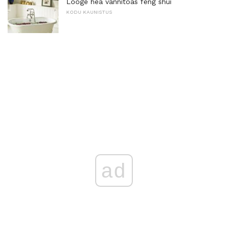
Looge hea vannitoas feng shui
KODU KAUNISTUS
ad