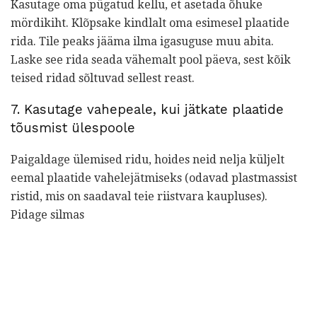
Kasutage oma pügatud kellu, et asetada õhuke
mördikiht. Klõpsake kindlalt oma esimesel plaatide
rida. Tile peaks jääma ilma igasuguse muu abita.
Laske see rida seada vähemalt pool päeva, sest kõik
teised ridad sõltuvad sellest reast.
7. Kasutage vahepeale, kui jätkate plaatide
tõusmist ülespoole
Paigaldage ülemised ridu, hoides neid nelja küljelt
eemal plaatide vahelejätmiseks (odavad plastmassist
ristid, mis on saadaval teie riistvara kaupluses).
Pidage silmas