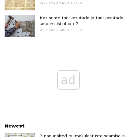
VANNITOA REMONT & RENO
Kas saate taaskasutada ja taaskasutada
keraamilisi plaate?
VANNITOA REMONT & RENO
ad
Newest
7 näpunäited pulmakülastuste saamiseks