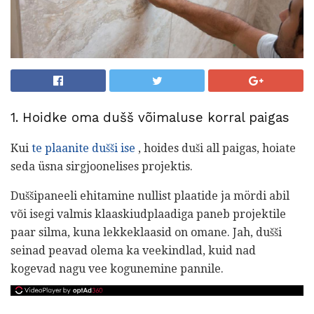
1. Hoidke oma dušš võimaluse korral paigas
Kui
te plaanite dušši ise
, hoides duši all paigas, hoiate
seda üsna sirgjoonelises projektis.
Duššipaneeli ehitamine nullist plaatide ja mördi abil
või isegi valmis klaaskiudplaadiga paneb projektile
paar silma, kuna lekkeklaasid on omane. Jah, dušši
seinad peavad olema ka veekindlad, kuid nad
kogevad nagu vee kogunemine pannile.