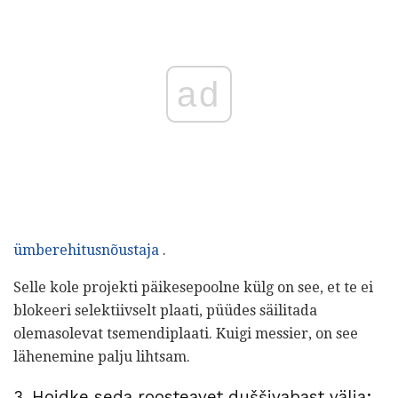
ad
ümberehitusnõustaja
.
Selle kole projekti päikesepoolne külg on see, et te ei
blokeeri selektiivselt plaati, püüdes säilitada
olemasolevat tsemendiplaati. Kuigi messier, on see
lähenemine palju lihtsam.
3. Hoidke seda roosteavet duššivabast välja;