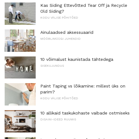
Kas Siding Ettevõtted Tear Off ja Recycle
Old Siding?
KODU VÄLISE PÕHITÕED
Ainulaadsed aksessuaarid
MÖÖBLIMÜÜGI JUHENDID
10 võimalust kaunistada tähtedega
SISEKUJUNDUS
Paint Taping vs lõikamine: millest üks on
parim?
KODU VÄLISE PÕHITÕED
10 allikaid taskukohaste vaibade ostmiseks
DISAINI-IDEED RUUMIS