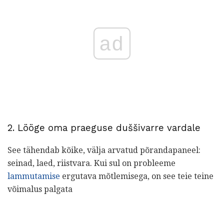
ad
2. Lööge oma praeguse duššivarre vardale
See tähendab kõike, välja arvatud põrandapaneel:
seinad, laed, riistvara. Kui sul on probleeme
lammutamise
ergutava mõtlemisega, on see teie teine ​​
võimalus palgata