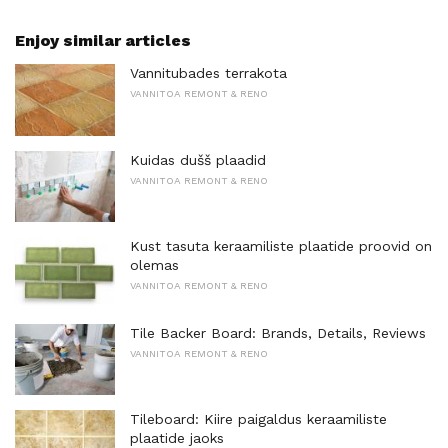
Enjoy similar articles
Vannitubades terrakota
VANNITOA REMONT & RENO
Kuidas dušš plaadid
VANNITOA REMONT & RENO
Kust tasuta keraamiliste plaatide proovid on
olemas
VANNITOA REMONT & RENO
Tile Backer Board: Brands, Details, Reviews
VANNITOA REMONT & RENO
Tileboard: Kiire paigaldus keraamiliste
plaatide jaoks