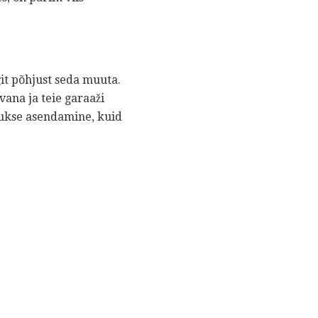
git põhjust seda muuta.
ana ja teie garaaži
žiukse asendamine, kuid