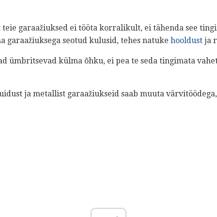
et teie garaažiuksed ei tööta korralikult, ei tähenda see ting
a garaažiuksega seotud kulusid, tehes natuke
hooldust
ja 
ad ümbritsevad külma õhku, ei pea te seda tingimata vahet
uidust ja metallist garaažiukseid saab muuta värvitöödega