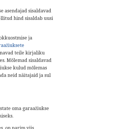
se asendajad sisaldavad
ellitud hind sisaldab uusi
okkuostmise ja
raažiuksete
navad teile kirjaliku
es. Mõlemad sisaldavad
ažiukse kulud mõlemas
da neid näitajaid ja sul
ustate oma garaažiukse
iseks.
, on parim viis