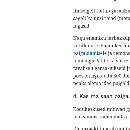
Ilmselgelt sõltub garaaži
sageli ka uusi rajad (metal
lugusid.
Nagu enamiku tarbekaupa
võrdlemise. Enamikes lin
paigaldamisele
ja remondi
hinnangu. Võite ka võrre
tavaliselt garaažiukseid
poes on ligikaudu 300 doll
peaks olema idee paigald
4. Kas ma saan paiga
Kodukeskused müüvad gara
maksumust vähendada ise 
Kui projekt tundub juhit