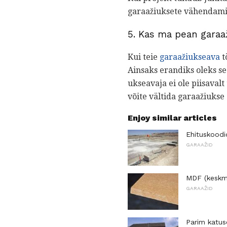
garaažiuksete vähendamis
5. Kas ma pean garaa
Kui teie
garaažiukseava
t
Ainsaks erandiks oleks se
ukseavaja ei ole piisaval
võite vältida garaažiukse
Enjoy similar articles
Ehituskoodi
GARAAŽID
MDF (keskmi
GARAAŽID
Parim katus