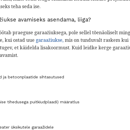
eks teha seda ise.
žiukse avamiseks asendama, liiga?
öötab praeguse garaažiuksega, pole sellel tõenäoliselt min
e, kui ostad uue
garaažiukse,
mis on tunduvalt raskem kui v
t tugev, et käidelda lisakoormust. Kuid leidke kerge garaa
 avamist.
d ja betoonplaatide sihtasutused
se tihedusega puitkiudplaadi) määratlus
eater üksikutele garaažidele