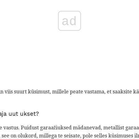
ad
in viis suurt küsimust, millele peate vastama, et saaksite
vaja uut ukset?
ne vastus. Puidust garaažiuksed mädanevad, metallist gara
see on olukord, millega te seisate, pole selles küsimuses il