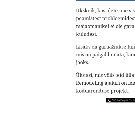
Ükskõik, kas olete uue si
peamistest probleemides
majaomanikel ei ole gara
kuludest.
Lisaks on garaažiukse hin
mis on paigaldamata, kuni
jaoks.
Üks asi, mis võib teid ülla
Remodeling ajakiri on le
koduarenduse projekt.