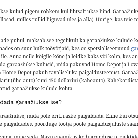
ukse kulud pigem rohkem kui lihtsalt ukse hind. Garaažiuk
losad, milles rullid liiguvad üles ja alla). Uurige, kas teie t
de puhul, maksab see tegelikult ka garaažiukse kulude k
nades on suur hulk töövõtjaid, kes on spetsialiseerunud
ga
le. Anna neile kõigile kõne ja leidke kaks või kolm, kes an
lda garaažiukse kulusid, mida pakuvad Home Depot ja Low
 ja Home Depot pakub tavaliselt ka paigaldusteenust. Gara
arit (ühe auto) kuni 450 dollarini (kaheauto). Kahekordista
atud garaažiukse kulude kohta.
ldada garaažiukse ise?
ažiukse, mida pole eriti raske paigaldada. Enne kui ots
paigaldades, pöörduge tootja poole paigaldusjuhiste saam
avana, mine seda. Nagu enamikus koduarenduse projektides