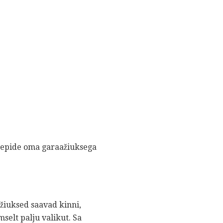
 käepide oma garaažiuksega
ažiuksed saavad kinni,
mselt palju valikut. Sa