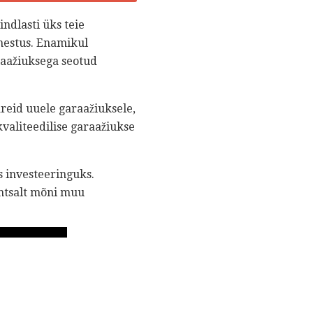
ndlasti üks teie
enestus. Enamikul
raažiuksega seotud
reid uuele garaažiuksele,
valiteedilise garaažiukse
 investeeringuks.
htsalt mõni muu