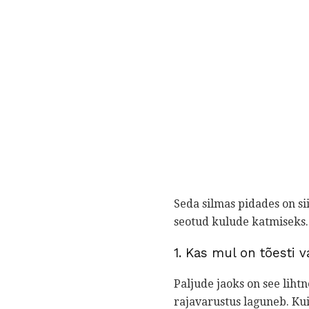
Seda silmas pidades on si
seotud kulude katmiseks.
1. Kas mul on tõesti 
Paljude jaoks on see liht
rajavarustus laguneb. Kui 