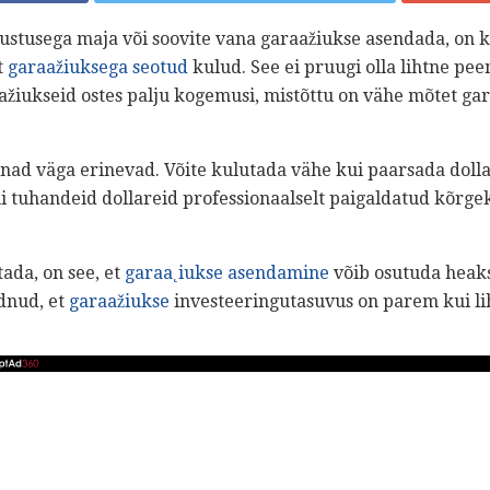
sustusega maja või soovite vana garaažiukse asendada, on ki
t
garaažiuksega seotud
kulud. See ei pruugi olla lihtne pe
ažiukseid ostes palju kogemusi, mistõttu on vähe mõtet ga
nad väga erinevad. Võite kulutada vähe kui paarsada dolla
 tuhandeid dollareid professionaalselt paigaldatud kõrgek
tada, on see, et
garaa˛iukse asendamine
võib osutuda heaks
idnud, et
garaažiukse
investeeringutasuvus on parem kui li