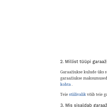
2. Millist tüüpi gara
Garaažiukse kulude üks s
garaažiukse maksumused v
kohta
.
Teie
stiilivalik
võib teie g
3. Mis sisaldab garaa