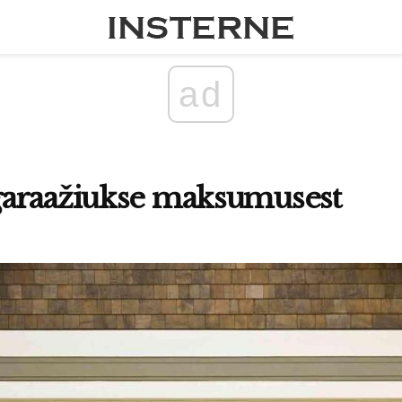
ad
araažiukse maksumusest