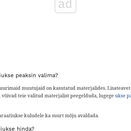
ad
ažiukse peaksin valima?
uurimaid muutujaid on kasutatud materjalides. Lisateavet 
õivad teie valitud materjalist peegelduda, lugege
ukse p
araažiukse kuludele ka suurt mõju avaldada.
žiukse hinda?