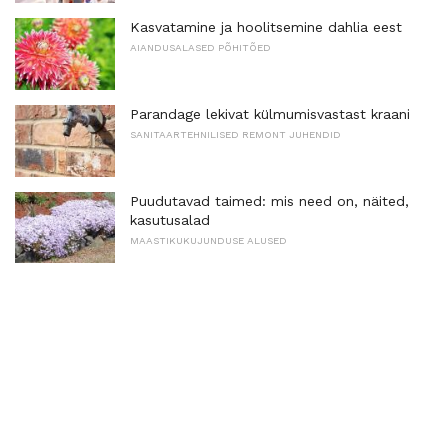
Kasvatamine ja hoolitsemine dahlia eest
AIANDUSALASED PÕHITÕED
Parandage lekivat külmumisvastast kraani
SANITAARTEHNILISED REMONT JUHENDID
Puudutavad taimed: mis need on, näited,
kasutusalad
MAASTIKUKUJUNDUSE ALUSED