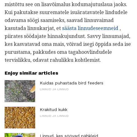
mistõttu see on lisavõimalus kodumajutuslaua jaoks.
Kui pakutakse suurematele isuäratavatele lindudele
odavama söögi saamiseks, saavad linnuvaimad
kasutada linnukarjat, et
säästa linnudeseemneid
,
piirates söödajate hinnakujundust. Savvy linnumajad,
kes kasvatavad oma mais, võivad isegi õppida seda ise
purustama, pakkudes oma tagahoovlindudele
tervislikku, odavat rahulikku kohtlemist.
Enjoy similar articles
Kuidas puhastada bird feeders
LINNUD JA LINNUD
Krakitud kukk
LINNUD JA LINNUD
Linnud, kes söövad pähkleid