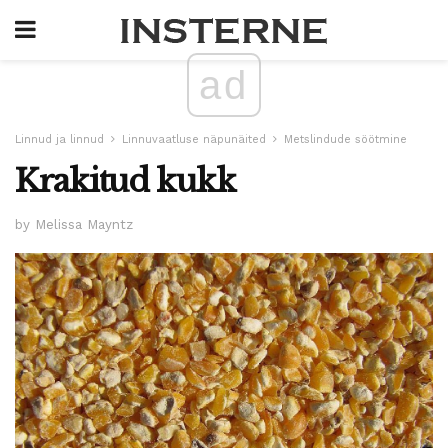
ad
Linnud ja linnud
Linnuvaatluse näpunäited
Metslindude söötmine
Krakitud kukk
by Melissa Mayntz