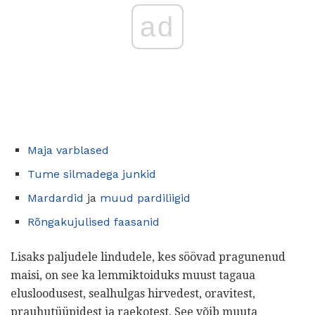
ad
Maja varblased
Tume silmadega junkid
Mardardid
ja
muud pardiliigid
Rõngakujulised faasanid
Lisaks paljudele lindudele, kes söövad pragunenud
maisi, on see ka lemmiktoiduks muust tagaua
elusloodusest, sealhulgas hirvedest, oravitest,
prauhutüüpidest ja raekotest. See võib muuta