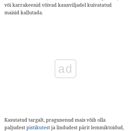
või karrakeenid võivad kaunviljadel kuivatatud
maisid kallutada.
ad
Kasutatud targalt, pragunenud mais võib olla
paljudest
pistikutest
ja lindudest pärit lemmiktoidud,