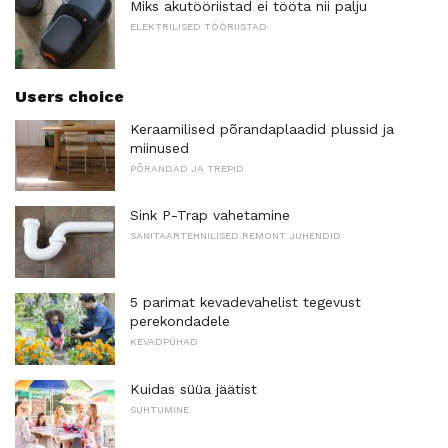
Miks akutööriistad ei tööta nii palju
ELEKTRILISED TÖÖRIISTAD
Users choice
Keraamilised põrandaplaadid plussid ja
miinused
PÕRANDAD JA TREPID
Sink P-Trap vahetamine
SANITAARTEHNILISED REMONT JUHENDID
5 parimat kevadevahelist tegevust
perekondadele
KEVADPÜHAD
Kuidas süüa jäätist
SUHTUMINE