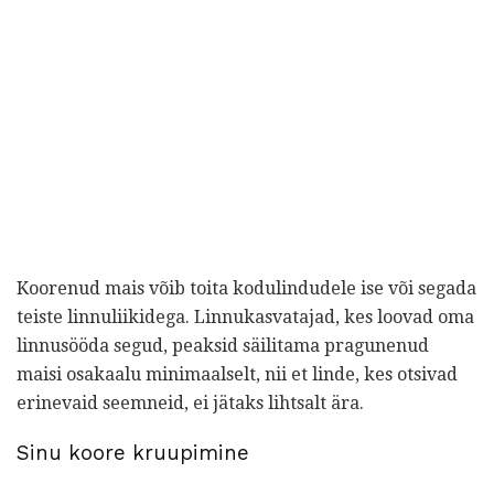
Koorenud mais võib toita kodulindudele ise või segada
teiste linnuliikidega. Linnukasvatajad, kes loovad oma
linnusööda segud, peaksid säilitama pragunenud
maisi osakaalu minimaalselt, nii et linde, kes otsivad
erinevaid seemneid, ei jätaks lihtsalt ära.
Sinu koore kruupimine