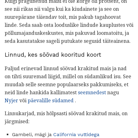
Kuigi pragunenud maisi ei ole kõrge õli protsent, on
see nii rikas nii valgu kui ka kiudainete ja see on
suurepärane täiendav toit, mis pakub tagahoovat
linde. Seda saab osta looduslike lindude kauplustes või
põllumajanduskeskustes, mis pakuvad loomatoitu, ja
seda kasutatakse sageli putukate segusid täiteainena.
Linnud, kes söövad kooritud koort
Paljud erinevad linnud söövad krakitud mais ja nad
on tihti suuremad liigid, millel on südamlikud isu. See
muudab selle seemne populaarseks pakkumiseks, et
neid linde hankida kallimatest
seemnedest
nagu
Nyjer
või
päevalille südamed
.
Linnukarjad, mis hõlpsasti söövad krakitud mais, on
järgmised:
Gambeli, mägi ja
California vuttidega