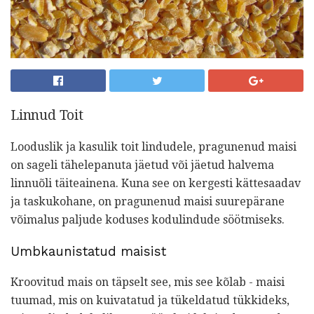
Linnud Toit
Looduslik ja kasulik toit lindudele, pragunenud maisi
on sageli tähelepanuta jäetud või jäetud halvema
linnuõli täiteainena. Kuna see on kergesti kättesaadav
ja taskukohane, on pragunenud maisi suurepärane
võimalus paljude koduses kodulindude söötmiseks.
Umbkaunistatud maisist
Kroovitud mais on täpselt see, mis see kõlab - maisi
tuumad, mis on kuivatatud ja tükeldatud tükkideks,