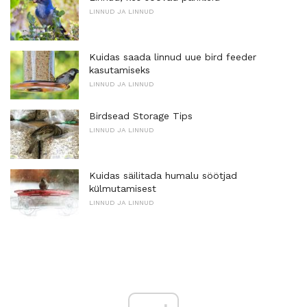
LINNUD JA LINNUD
Kuidas saada linnud uue bird feeder
kasutamiseks
LINNUD JA LINNUD
Birdsead Storage Tips
LINNUD JA LINNUD
Kuidas säilitada humalu söötjad
külmutamisest
LINNUD JA LINNUD