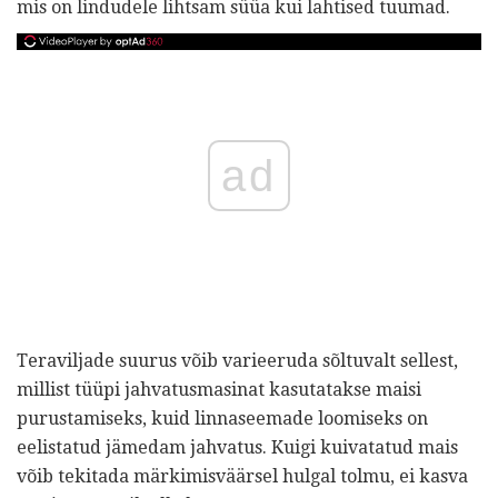
mis on lindudele lihtsam süüa kui lahtised tuumad.
ad
Teraviljade suurus võib varieeruda sõltuvalt sellest,
millist tüüpi jahvatusmasinat kasutatakse maisi
purustamiseks, kuid linnaseemade loomiseks on
eelistatud jämedam jahvatus. Kuigi kuivatatud mais
võib tekitada märkimisväärsel hulgal tolmu, ei kasva