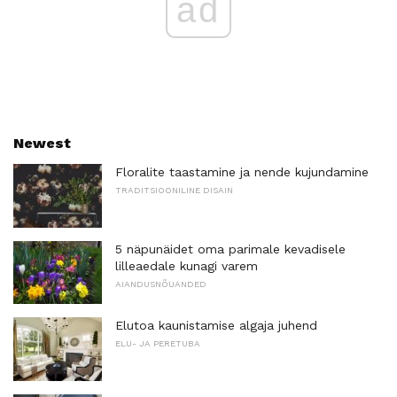
ad
Newest
Floralite taastamine ja nende kujundamine
TRADITSIOONILINE DISAIN
5 näpunäidet oma parimale kevadisele
lilleaedale kunagi varem
AIANDUSNÕUANDED
Elutoa kaunistamise algaja juhend
ELU- JA PERETUBA