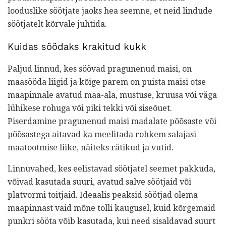
looduslike söötjate jaoks hea seemne, et neid lindude
söötjatelt kõrvale juhtida.
Kuidas söödaks krakitud kukk
Paljud linnud, kes söövad pragunenud maisi, on
maasööda liigid ja kõige parem on puista maisi otse
maapinnale avatud maa-ala, mustuse, kruusa või väga
lühikese rohuga või piki tekki või siseõuet.
Piserdamine pragunenud maisi madalate põõsaste või
põõsastega aitavad ka meelitada rohkem salajasi
maatootmise liike, näiteks rätikud ja vutid.
Linnuvahed, kes eelistavad söötjatel seemet pakkuda,
võivad kasutada suuri, avatud salve söötjaid või
platvormi toitjaid. Ideaalis peaksid söötjad olema
maapinnast vaid mõne tolli kaugusel, kuid kõrgemaid
punkri sööta võib kasutada, kui need sisaldavad suurt