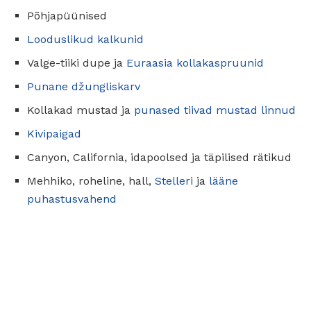
Põhjapüünised
Looduslikud kalkunid
Valge-tiiki dupe ja
Euraasia kollakaspruunid
Punane džungliskarv
Kollakad mustad ja
punased tiivad mustad linnud
Kivipaigad
Canyon, California, idapoolsed ja täpilised rätikud
Mehhiko, roheline, hall,
Stelleri
ja
lääne
puhastusvahend