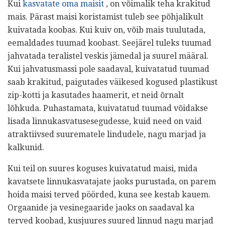
Kui
kasvatate oma maisit
, on võimalik teha krakitud
mais. Pärast maisi koristamist tuleb see põhjalikult
kuivatada koobas. Kui kuiv on, võib mais tuulutada,
eemaldades tuumad koobast. Seejärel tuleks tuumad
jahvatada teralistel veskis jämedal ja suurel määral.
Kui jahvatusmassi pole saadaval, kuivatatud tuumad
saab krakitud, paigutades väikesed kogused plastikust
zip-kotti ja kasutades haamerit, et neid õrnalt
lõhkuda. Puhastamata, kuivatatud tuumad võidakse
lisada linnukasvatusesegudesse, kuid need on vaid
atraktiivsed suurematele lindudele, nagu marjad ja
kalkunid.
Kui teil on suures koguses kuivatatud maisi, mida
kavatsete linnukasvatajate jaoks purustada, on parem
hoida maisi terved pöörded, kuna see kestab kauem.
Orgaanide ja vesinegaaride jaoks on saadaval ka
terved koobad, kusjuures suured linnud nagu marjad