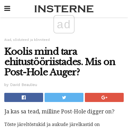
ad
Aiad, sõiduteed ja kõnniteed
Koolis mind tara
ehitustööriistades. Mis on
Post-Hole Auger?
by David Beaulieu
Ja kas sa tead, milline Post-Hole digger on?
Tõste järeltõstukid ja aukude järelkastid on