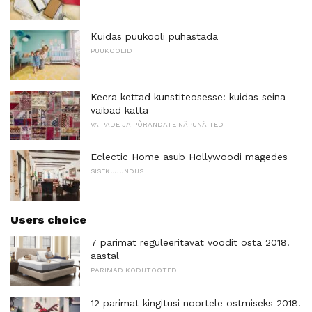
Kuidas puukooli puhastada
PUUKOOLID
Keera kettad kunstiteosesse: kuidas seina
vaibad katta
VAIPADE JA PÕRANDATE NÄPUNÄITED
Eclectic Home asub Hollywoodi mägedes
SISEKUJUNDUS
Users choice
7 parimat reguleeritavat voodit osta 2018.
aastal
PARIMAD KODUTOOTED
12 parimat kingitusi noortele ostmiseks 2018.