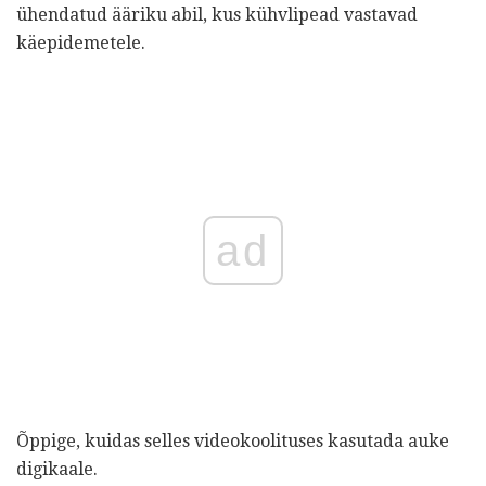
ühendatud ääriku abil, kus kühvlipead vastavad
käepidemetele.
ad
Õppige, kuidas selles videokoolituses kasutada auke
digikaale.