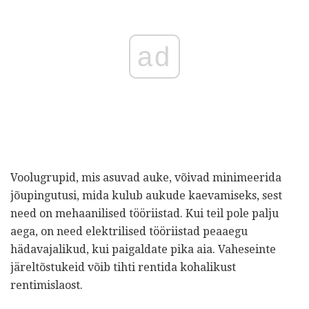
ad
Voolugrupid, mis asuvad auke, võivad minimeerida
jõupingutusi, mida kulub aukude kaevamiseks, sest
need on mehaanilised tööriistad. Kui teil pole palju
aega, on need elektrilised tööriistad peaaegu
hädavajalikud, kui paigaldate pika aia. Vaheseinte
järeltõstukeid võib tihti rentida kohalikust
rentimislaost.