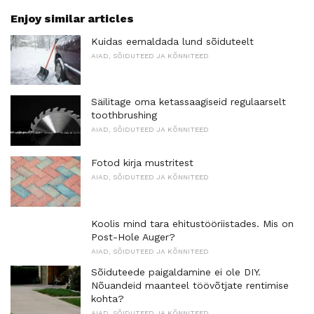
Enjoy similar articles
Kuidas eemaldada lund sõiduteelt
AIAD, SÕIDUTEED JA KÕNNITEED
Säilitage oma ketassaagiseid regulaarselt
toothbrushing
AIAD, SÕIDUTEED JA KÕNNITEED
Fotod kirja mustritest
AIAD, SÕIDUTEED JA KÕNNITEED
Koolis mind tara ehitustööriistades. Mis on
Post-Hole Auger?
AIAD, SÕIDUTEED JA KÕNNITEED
Sõiduteede paigaldamine ei ole DIY.
Nõuandeid maanteel töövõtjate rentimise
kohta?
AIAD, SÕIDUTEED JA KÕNNITEED