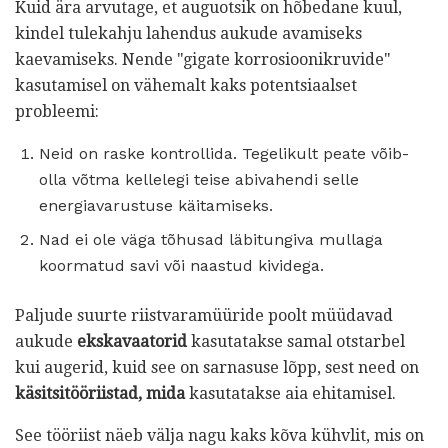
Kuid ära arvutage, et auguotsik on hõbedane kuul,
kindel tulekahju lahendus aukude avamiseks
kaevamiseks. Nende "gigate korrosioonikruvide"
kasutamisel on vähemalt kaks potentsiaalset
probleemi:
Neid on raske kontrollida. Tegelikult peate võib-
olla võtma kellelegi teise abivahendi selle
energiavarustuse käitamiseks.
Nad ei ole väga tõhusad läbitungiva mullaga
koormatud savi või naastud kividega.
Paljude suurte riistvaramüüride poolt müüdavad
aukude
ekskavaatorid
kasutatakse samal otstarbel
kui augerid, kuid see on sarnasuse lõpp, sest need on
käsitsitööriistad, mida
kasutatakse aia ehitamisel.
See tööriist näeb välja nagu kaks kõva kühvlit, mis on