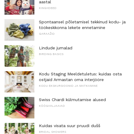
aastal
KINGIIDEED
Spontaansel põletamisel tekkinud kodu- ja
töökeskkonna lekete ennetamine
GARAAŽID
Lindude jumalad
BIRDING BASICS
Kodu Staging Meeldetuletus: kuidas osta
ostjaid Armastan oma interjööre
KODU EKSKURSIOONID JA MATKAMINE
Swiss Chardi külmutamise alused
KÖÖGIVILJAAIAD
Kuidas visata suur pruudi dušš
BRIDAL SHOWERS