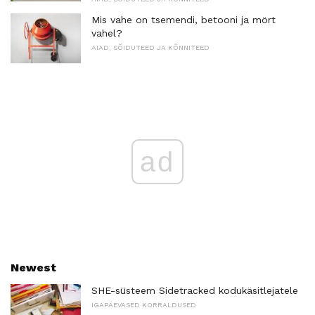
Mis vahe on tsemendi, betooni ja mört
vahel?
AIAD, SÕIDUTEED JA KÕNNITEED
ad
Newest
SHE-süsteem Sidetracked kodukäsitlejatele
IGAPÄEVASED KORRALDUSED