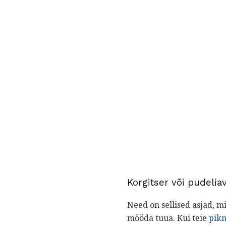
Korgitser või pudelia
Need on sellised asjad, mi
mööda tuua. Kui teie
pikn