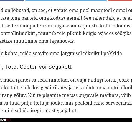
ud on lõbusad, on see, et võtate oma peol maanteel eemal 
võtate oma parteid oma kodust eemal! See tähendab, et te e
ab selle veini pudeli või nuga avamist juustu kiilu lõikamis
 kontrollnimekiri, muutub teie piknik kõigis asjades söögik
aastike muutmine oma tagahoovis.
de kohta, mida soovite oma järgmisel piknikul pakkida.
, Tote, Cooler või Seljakott
ite, mida iganes sa seda nimetad, on vaja midagi toitu, jooke 
niku toit ei ole kergesti riknev ja te sõidate oma auto pikn
iirang võluv. Kui te plaanite metsas sügavale matkata, võib 
kui sa tuua palju toitu ja jooke, mis peaksid enne serveerim
emini sobida isegi ratastega jahuti.