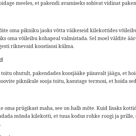
pidage meeles, et pakendi avamiseks sobivat vidinat pake
ite oma pikniku jaoks võtta väikeseid kilekottides võileib
iks oma võileibu kohapeal valmistada. Sel moel väldite ääre
esti riknevaid koostisosi külma.
ed
toitu ohutult, pakendades koosjääke piisavalt jääga, et h
soovite piknikule sooja toitu, kasutage termosi, et hoida s
ke oma prügikast maha, see on halb mõte. Kuid lisaks kott
ndada mõnda kilekotti, et tuua kodus rohke roogi ja prille, 
.