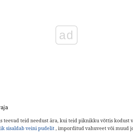
ad
vaja
s teevad teid needust ära, kui teid piknikku võttis kodust v
ik sisaldab veini pudelit
, imporditud vahuveet või muud j