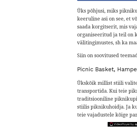
Üks põhjusi, miks piknik
keeruline asi on see, et 
saada korgitserit, mis vaj
organiseeritud ja teil on
välitingimustes, sh ka m
Siin on soovitused teema
Picnic Basket, Hamper
Ükskõik millist stiili val
transportida. Kui teie pik
traditsiooniline piknikup
stiilis piknikuhoidja. Ja 
teie vajadustele kõige par