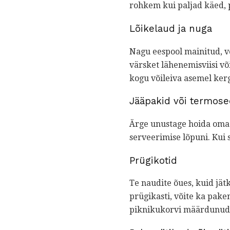
rohkem kui paljad käed, 
Lõikelaud ja nuga
Nagu eespool mainitud, võ
värsket lähenemisviisi võ
kogu võileiva asemel kerg
Jääpakid või termos
Ärge unustage hoida oma 
serveerimise lõpuni. Kui 
Prügikotid
Te naudite õues, kuid jät
prügikasti, võite ka pake
piknikukorvi määrdunud