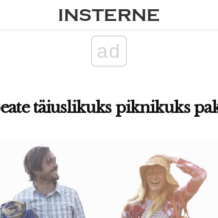
ad
eate täiuslikuks piknikuks p