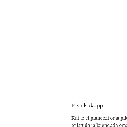
Piknikukapp
Kui te ei planeeri oma pik
et istuda ja laiendada oma