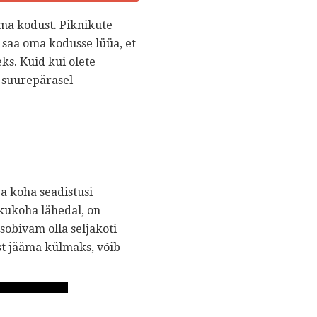
oma kodust. Piknikute
i saa oma kodusse lüüa, et
eks. Kuid kui olete
s suurepärasel
ja koha seadistusi
ikukoha lähedal, on
sobivam olla seljakoti
ist jääma külmaks, võib