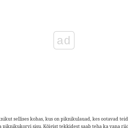
ad
nikut sellises kohas, kus on piknikulauad, kes ootavad teid
 piknikukorvi sisu. Kõigist tekkidest saab teha ka vana rii