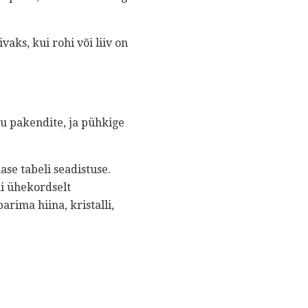
aks, kui rohi või liiv on
uhu pakendite, ja pühkige
se tabeli seadistuse.
ui ühekordselt
arima hiina, kristalli,