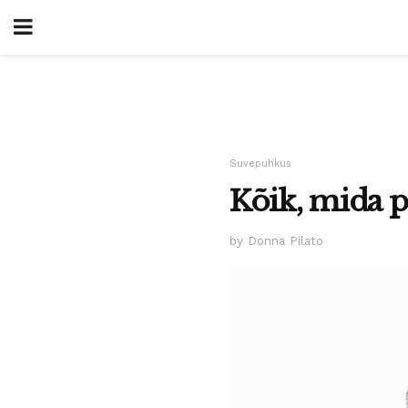
Suvepuhkus
Kõik, mida p
by Donna Pilato