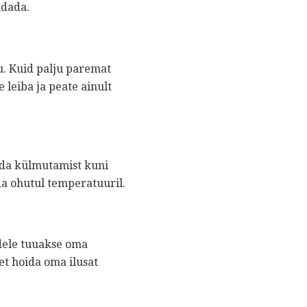
ndada.
u. Kuid palju paremat
 leiba ja peate ainult
oida külmutamist kuni
eda ohutul temperatuuril.
idele tuuakse oma
et hoida oma ilusat