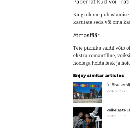
Paberrätikud või -rät
Kuigi oleme puhastamise t
kasutate seda või oma käs
Atmosfäär
Teie pikniku saidil võib o
ekstra romantiline, võiksi
hoolega hoida leek ja hoi
Enjoy similar articles
8 lõbu kool
SUVEPUHKUS
Väikelaste 
SUVEPUHKUS