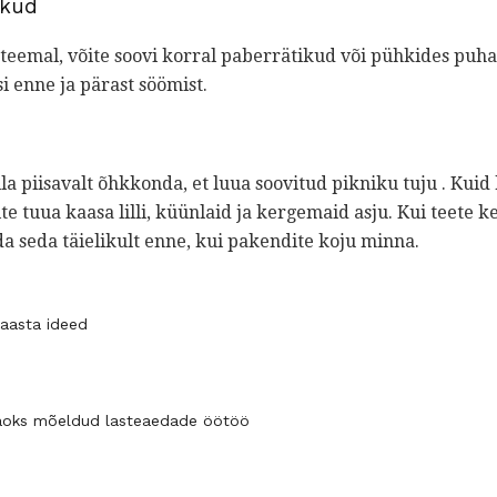
ikud
eemal, võite soovi korral paberrätikud või pühkides puhas
i enne ja pärast söömist.
lla piisavalt õhkkonda, et luua soovitud pikniku tuju . Kuid 
te tuua kaasa lilli, küünlaid ja kergemaid asju. Kui teete k
da seda täielikult enne, kui pakendite koju minna.
iaasta ideed
jaoks mõeldud lasteaedade öötöö