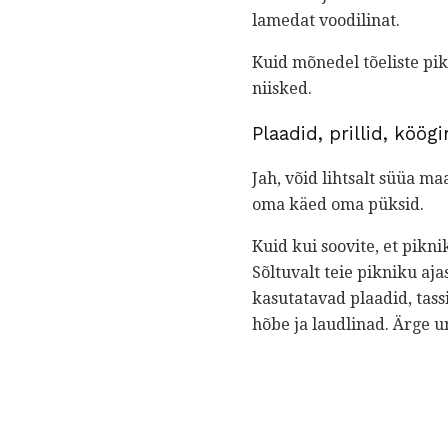
lamedat voodilinat.
Kuid mõnedel tõeliste pik
niisked.
Plaadid, prillid, köög
Jah, võid lihtsalt süüa ma
oma käed oma püksid.
Kuid kui soovite, et pikn
Sõltuvalt teie pikniku aja
kasutatavad plaadid, tassi
hõbe ja laudlinad. Ärge u