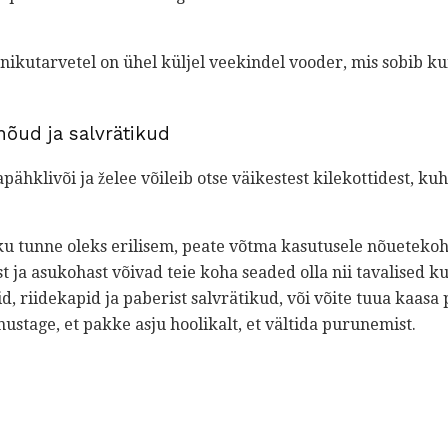
nikutarvetel on ühel küljel veekindel vooder, mis sobib kuiv
inõud ja salvrätikud
apähklivõi ja želee võileib otse väikestest kilekottidest, k
iku tunne oleks erilisem, peate võtma kasutusele nõuetekoha
st ja asukohast võivad teie koha seaded olla nii tavalised k
d, riidekapid ja paberist salvrätikud, või võite tuua kaasa p
nustage, et pakke asju hoolikalt, et vältida purunemist.