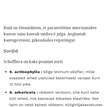
Kuid on tõenäolisem, et parasvöötme siseruumides
kasvav taim kasvab umbes 6 jalga. Aeglustub
kasvuprotsent, pikendades repottingut.
Sordid
Schefflera on kaks peamist sorti:
S.
actinophylla
:
kõige levinum skisfler, mille
ovaalsed lehed ulatuvad keskmisest varsast kuni
10 tolli pikk.
S.
arboricola
:
väiksem versioon, ühe kuni kahe
tolli lehed, mis kasvavad kitsastes klastrites. See
taim on neist kahest väiksem. Köögiviljakasvatuses