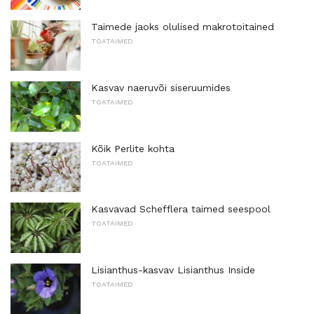
Taimede jaoks olulised makrotoitained
TOATAIMED
Kasvav naeruvõi siseruumides
TOATAIMED
Kõik Perlite kohta
TOATAIMED
Kasvavad Schefflera taimed seespool
TOATAIMED
Lisianthus-kasvav Lisianthus Inside
TOATAIMED