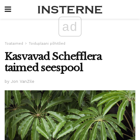
ad
Toataimed
Toiduplaani põhitõed
Kasvavad Schefflera
taimed seespool
by Jon VanZile