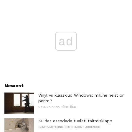
ad
Newest
Vinyl vs klaaskiud Windows: milline neist on
parim?
UKSE JA AKNA PÕHITÕED
Kuidas asendada tualeti täitmisklapp
SANITAARTEHNILISED REMONT JUHENDID