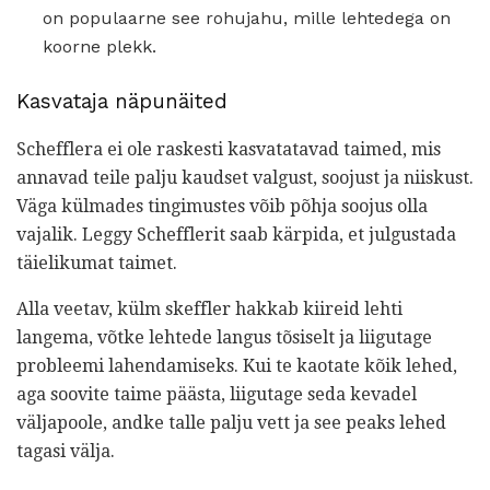
on populaarne see rohujahu, mille lehtedega on
koorne plekk.
Kasvataja näpunäited
Schefflera ei ole raskesti kasvatatavad taimed, mis
annavad teile palju kaudset valgust, soojust ja niiskust.
Väga külmades tingimustes võib põhja soojus olla
vajalik. Leggy Schefflerit saab kärpida, et julgustada
täielikumat taimet.
Alla veetav, külm skeffler hakkab kiireid lehti
langema, võtke lehtede langus tõsiselt ja liigutage
probleemi lahendamiseks. Kui te kaotate kõik lehed,
aga soovite taime päästa, liigutage seda kevadel
väljapoole, andke talle palju vett ja see peaks lehed
tagasi välja.