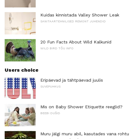
Kuidas kinnistada Valley Shower Leak
SANITAARTEHNILISED REMONT JUHENDID
20 Fun Facts About Wild Kalkunid
WILD BIRD TÕU INFO
Users choice
Eripäevad ja tähtpäevad juulis
SUVEPUHKUS
Mis on Baby Shower Etiquette reeglid?
BEEBI DUŠID
Muru jälgi muru abil, kasutades vana rohtu