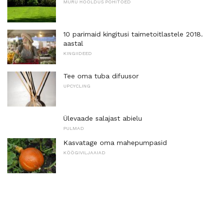
MURU HOOLDUS PÕHITÕED
10 parimaid kingitusi taimetoitlastele 2018.
aastal
KINGIIDEED
Tee oma tuba difuusor
UPCYCLING
Ülevaade salajast abielu
PULMAD
Kasvatage oma mahepumpasid
KÖÖGIVILJAAIAD