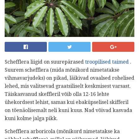
Schefflera liigid on suurepärased
troopilised taimed
.
Suurem schefflera (mida mõnikord nimetatakse
vihmavarjudeks) on pikad, läikivad ovaalsed rohelised
lehed, mis valitsevad graatsiliselt keskmisest varsast.
Täiskasvanud skeffleril võib olla 12-16 lehte
ühekordsest lehist, samas kui ebaküpselisel skifferil
on tõenäolisemalt neli kuni kuus. Nad võivad kasvada
kuni kolme jalga pikk.
Schefflera arboricola (mõnikord nimetatakse ka