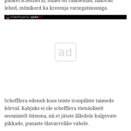
pähkel schefflera), millel on väiksemad, läikivad
lehed, mõnikord ka kreemja variegatsiooniga.
ad
Schefflera edeneb koos teiste troopiliste taimede
kõrval. Kahjuks ei ole schefflera tõenäoliselt
seesmiselt õitsema, nii et jätate lilledele kulgevate
pikkade, punaste õlavarrelike vahele.