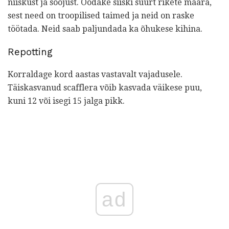
niiskust ja soojust. Oodake siiski suurt rikete määra,
sest need on troopilised taimed ja neid on raske
töötada. Neid saab paljundada ka õhukese kihina.
Repotting
Korraldage kord aastas vastavalt vajadusele.
Täiskasvanud scafflera võib kasvada väikese puu,
kuni 12 või isegi 15 jalga pikk.
ad