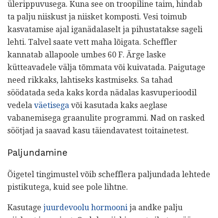
ülerippuvusega. Kuna see on troopiline taim, hindab
ta palju niiskust ja niisket komposti. Vesi toimub
kasvatamise ajal iganädalaselt ja pihustatakse sageli
lehti. Talvel saate vett maha lõigata. Scheffler
kannatab allapoole umbes 60 F. Ärge laske
kütteavadele välja tõmmata või kuivatada. Paigutage
need rikkaks, lahtiseks kastmiseks. Sa tahad
söödatada seda kaks korda nädalas kasvuperioodil
vedela
väetisega
või kasutada kaks aeglase
vabanemisega graanulite programmi. Nad on rasked
söötjad ja saavad kasu täiendavatest toitainetest.
Paljundamine
Õigetel tingimustel võib schefflera paljundada lehtede
pistikutega, kuid see pole lihtne.
Kasutage
juurdevoolu hormooni
ja andke palju