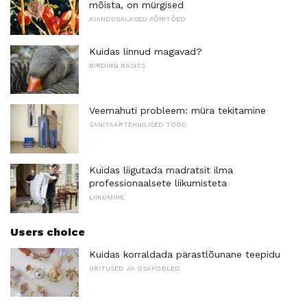
mõista, on mürgised
AIANDUSALASED PÕHITÕED
Kuidas linnud magavad?
BIRDING BASICS
Veemahuti probleem: müra tekitamine
SANITAARTEHNILISED TÖÖD
Kuidas liigutada madratsit ilma
professionaalsete liikumisteta
LIIKUMINE
Users choice
Kuidas korraldada pärastlõunane teepidu
ÜRITUSED JA OSAPOOLED