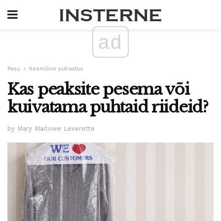
ad
Pesu
Keemiline puhastus
Kas peaksite pesema või
kuivatama puhtaid riideid?
by Mary Marlowe Leverette