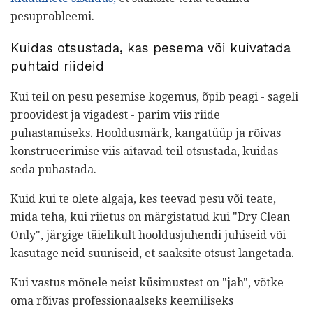
pesuprobleemi.
Kuidas otsustada, kas pesema või kuivatada
puhtaid riideid
Kui teil on pesu pesemise kogemus, õpib peagi - sageli
proovidest ja vigadest - parim viis riide
puhastamiseks. Hooldusmärk, kangatüüp ja rõivas
konstrueerimise viis aitavad teil otsustada, kuidas
seda puhastada.
Kuid kui te olete algaja, kes teevad pesu või teate,
mida teha, kui riietus on märgistatud kui "Dry Clean
Only", järgige täielikult hooldusjuhendi juhiseid või
kasutage neid suuniseid, et saaksite otsust langetada.
Kui vastus mõnele neist küsimustest on "jah", võtke
oma rõivas professionaalseks keemiliseks