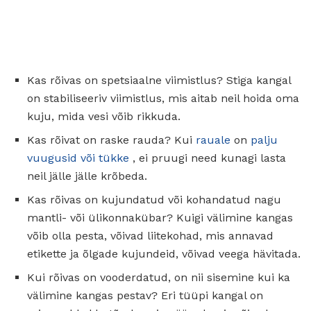
Kas rõivas on spetsiaalne viimistlus? Stiga kangal
on stabiliseeriv viimistlus, mis aitab neil hoida oma
kuju, mida vesi võib rikkuda.
Kas rõivat on raske rauda? Kui
rauale
on
palju
vuugusid või tükke
, ei pruugi need kunagi lasta
neil jälle jälle krõbeda.
Kas rõivas on kujundatud või kohandatud nagu
mantli- või ülikonnakübar? Kuigi välimine kangas
võib olla pesta, võivad liitekohad, mis annavad
etikette ja õlgade kujundeid, võivad veega hävitada.
Kui rõivas on vooderdatud, on nii sisemine kui ka
välimine kangas pestav? Eri tüüpi kangal on