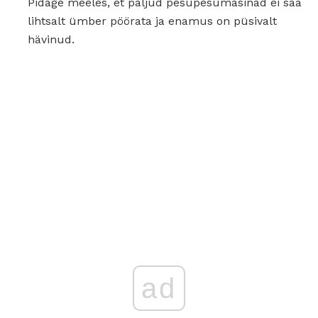
Pidage meeles, et paljud pesupesumasinad ei saa
lihtsalt ümber pöörata ja enamus on püsivalt
hävinud.
ad