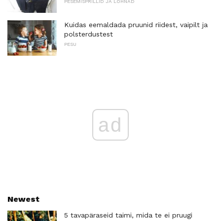
PESEMISPRILLID JA LÕHNAD
Kuidas eemaldada pruunid riidest, vaipilt ja
polsterdustest
PESU
ad
Newest
5 tavapäraseid taimi, mida te ei pruugi