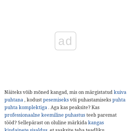
ad
Näiteks võib mõned kangad, mis on märgistatud
kuiva
puhtana
, kodust
pesemiseks
või puhastamiseks
puhta
puhta komplektiga
. Aga kas peaksite? Kas
professionaalne keemiline puhastus
teeb paremat
tööd? Sellepärast on oluline märkida
kangas
kiudainete sisaldus,
et saaksite teha teadliku