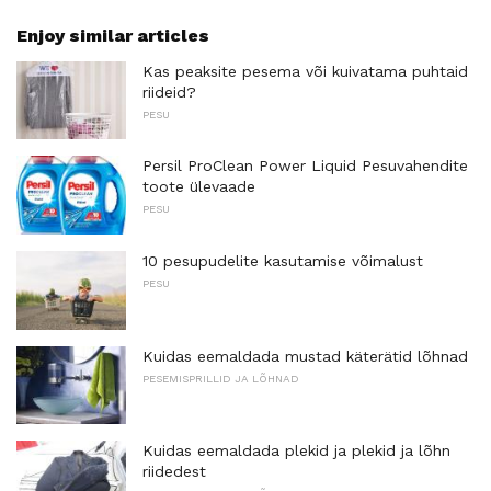
Enjoy similar articles
Kas peaksite pesema või kuivatama puhtaid
riideid?
PESU
Persil ProClean Power Liquid Pesuvahendite
toote ülevaade
PESU
10 pesupudelite kasutamise võimalust
PESU
Kuidas eemaldada mustad käterätid lõhnad
PESEMISPRILLID JA LÕHNAD
Kuidas eemaldada plekid ja plekid ja lõhn
riidedest