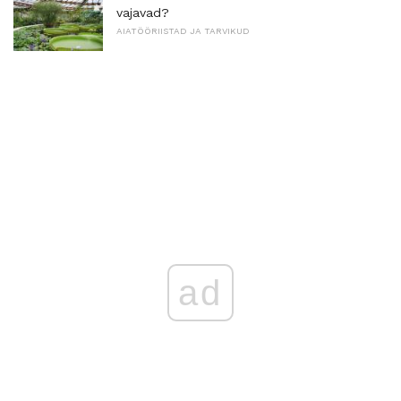
vajavad?
AIATÖÖRIISTAD JA TARVIKUD
ad