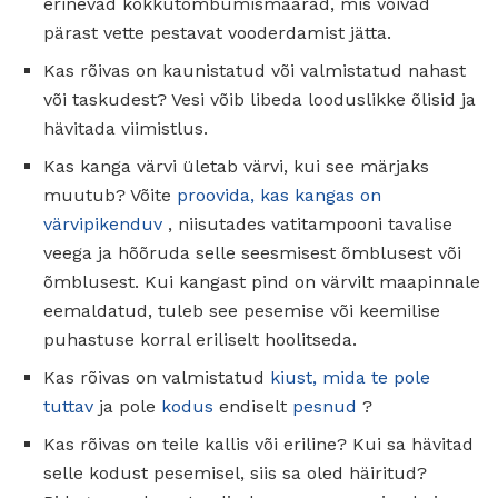
erinevad kokkutõmbumismäärad, mis võivad
pärast vette pestavat vooderdamist jätta.
Kas rõivas on kaunistatud või valmistatud nahast
või taskudest? Vesi võib libeda looduslikke õlisid ja
hävitada viimistlus.
Kas kanga värvi ületab värvi, kui see märjaks
muutub? Võite
proovida, kas kangas on
värvipikenduv
, niisutades vatitampooni tavalise
veega ja hõõruda selle seesmisest õmblusest või
õmblusest. Kui kangast pind on värvilt maapinnale
eemaldatud, tuleb see pesemise või keemilise
puhastuse korral eriliselt hoolitseda.
Kas rõivas on valmistatud
kiust, mida te pole
tuttav
ja pole
kodus
endiselt
pesnud
?
Kas rõivas on teile kallis või eriline? Kui sa hävitad
selle kodust pesemisel, siis sa oled häiritud?