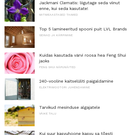
Jackmani Clematis: liigutage seda viinut
enne, kui seda kasutate!
MITMEAASTASED TAIMED
Top 5 lamineeritud spooni puit LVL Brands
SEINAD JA KÄRPIMINE
Kuidas kasutada värvi roosa hea Feng Shui
jaoks
FENG SHUI NÄPUNÄITED
240-vooline kaitselüliti paigaldamine
ELEKTRIMOOTORI JUHENDAMINE
Tarvikud mesinduse algajatele
VÄIKE TALU
Kui suur kasvuhoone kasvu sa tõesti