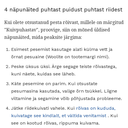
4 näpunäited puhtast puidust puhtast riidest
Kui olete otsustanud pesta rõivast, millele on märgitud
"Kuivpuhastav", proovige, siin on mõned üldised
näpunäited, mida peaksite järgima:
Esimest pesemist kasutage alati külma vett ja
õrnat pesuaine (Woolite on tootemargi nimi).
Peske üksus üksi. Ärge segage teiste rõivastega,
kuni näete, kuidas see läheb.
Käte pesemine on parim. Kui otsustate
pesumasina kasutada, valige õrn tsükkel. Liigne
viltamine ja segamine võib põhjustada probleeme.
Jätke riidekuivati ​​vahele. Kui
rõivas on kududa,
kuivatage see kindlalt, et vältida venitamist
. Kui
see on kootud rõivas, rippuma kuivama.