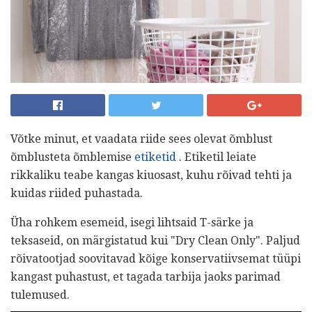
Võtke minut, et vaadata riide sees olevat õmblust
õmblusteta õmblemise
etiketid
. Etiketil leiate
rikkaliku teabe kangas kiuosast, kuhu rõivad tehti ja
kuidas riided puhastada.
Üha rohkem esemeid, isegi lihtsaid T-särke ja
teksaseid, on märgistatud kui "Dry Clean Only". Paljud
rõivatootjad soovitavad kõige konservatiivsemat tüüpi
kangast puhastust, et tagada tarbija jaoks parimad
tulemused.