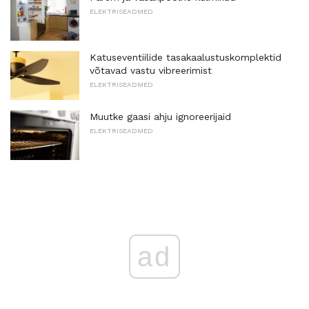
ELEKTRISEADMED
Katuseventiilide tasakaalustuskomplektid
võtavad vastu vibreerimist
ELEKTRISEADMED
Muutke gaasi ahju ignoreerijaid
ELEKTRISEADMED
ad