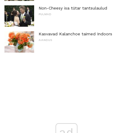
Non-Cheesy isa tütar tantsulaulud
PULMAD
Kasvavad Kalanchoe taimed Indoors
AIANDUS
ad