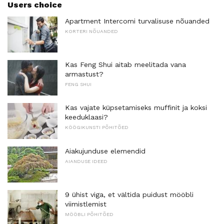
Users choice
Apartment Intercomi turvalisuse nõuanded
KORTERI NÕUANDED
Kas Feng Shui aitab meelitada vana
armastust?
FENG SHUI
Kas vajate küpsetamiseks muffinit ja koksi
keeduklaasi?
KÖÖGIKUNSTI PÕHITÕED
Aiakujunduse elemendid
AIANDUSE IDEED
9 ühist viga, et vältida puidust mööbli
viimistlemist
MÖÖBLI PÕHITÕED