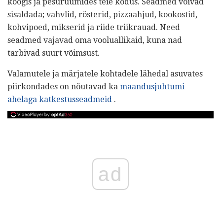
köögis ja pesuruumides teie kodus. Seadmed võivad
sisaldada; vahvlid, rösterid, pizzaahjud, kookostid,
kohvipoed, mikserid ja riide triikrauad. Need
seadmed vajavad oma vooluallikaid, kuna nad
tarbivad suurt võimsust.
Valamutele ja märjatele kohtadele lähedal asuvates
piirkondades on nõutavad ka
maandusjuhtumi
ahelaga katkestusseadmeid
.
ad