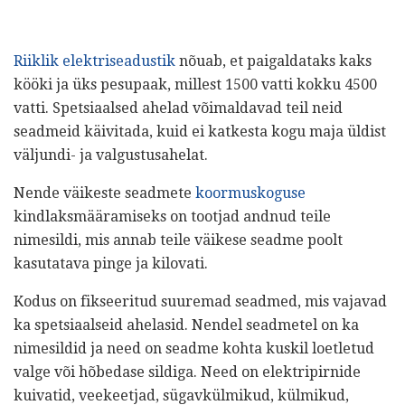
Riiklik elektriseadustik
nõuab, et paigaldataks kaks
kööki ja üks pesupaak, millest 1500 vatti kokku 4500
vatti. Spetsiaalsed ahelad võimaldavad teil neid
seadmeid käivitada, kuid ei katkesta kogu maja üldist
väljundi- ja valgustusahelat.
Nende väikeste seadmete
koormuskoguse
kindlaksmääramiseks on tootjad andnud teile
nimesildi, mis annab teile väikese seadme poolt
kasutatava pinge ja kilovati.
Kodus on fikseeritud suuremad seadmed, mis vajavad
ka spetsiaalseid ahelasid. Nendel seadmetel on ka
nimesildid ja need on seadme kohta kuskil loetletud
valge või hõbedase sildiga. Need on elektripirnide
kuivatid, veekeetjad, sügavkülmikud, külmikud,