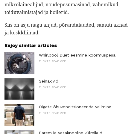
mikrolaineahjud, nõudepesumasinad, vahemikud,
toiduvalmistajad ja boilerid.
Siis on asju nagu ahjud, põrandalauded, samuti aknad
ja keskkliimad.
Enjoy similar articles
Whirlpool Duet eesmine koormuspesa
ELEKTRISEADMED
Seinakivid
ELEKTRISEADMED
Õigete õhukonditsioneeride valimine
ELEKTRISEADMED
Parem ja vasakpoolne külmikud