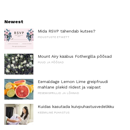
Newest
Mida RSVP tähendab kutses?
PIDUSTUSTE ETIKETT
Mount Airy kääbus Fothergilla põõsad
PUUD JA PÕÕSAD
Eemaldage Lemon Lime greipfruudi
mahlane plekid riidest ja vaipast
PESEMISPRILLID JA LÕHNAD
Kuidas kasutada kuivpuhastusvedelikku
KEEMILINE PUHASTUS