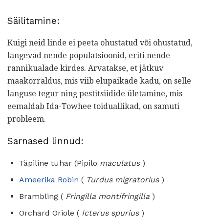
Säilitamine:
Kuigi neid linde ei peeta ohustatud või ohustatud,
langevad nende populatsioonid, eriti nende
rannikualade kirdes. Arvatakse, et jätkuv
maakorraldus, mis viib elupaikade kadu, on selle
languse tegur ning pestitsiidide ületamine, mis
eemaldab Ida-Towhee toiduallikad, on samuti
probleem.
Sarnased linnud:
Täpiline tuhar (Pipilo
maculatus
)
Ameerika Robin
(
Turdus migratorius
)
Brambling (
Fringilla montifringilla
)
Orchard Oriole (
Icterus spurius
)