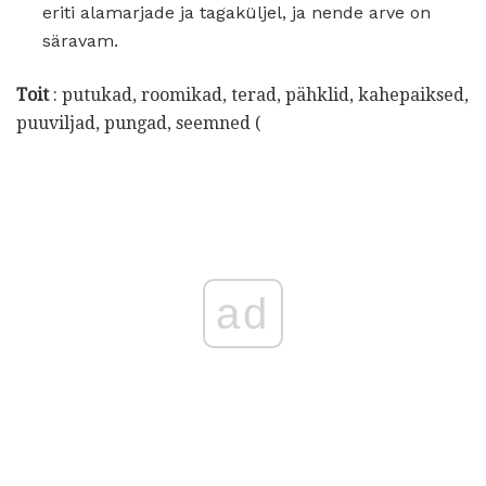
eriti alamarjade ja tagaküljel, ja nende arve on
säravam.
Toit
: putukad, roomikad, terad, pähklid, kahepaiksed,
puuviljad, pungad, seemned (
ad