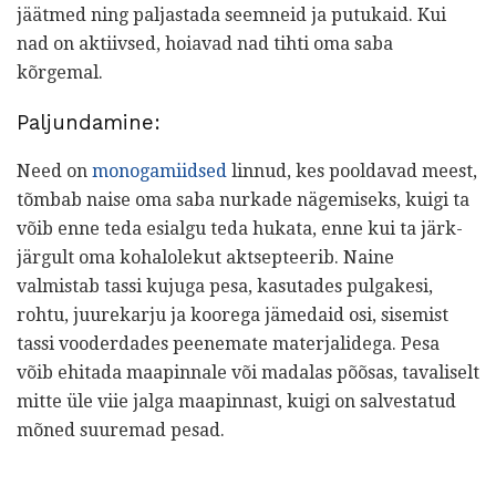
jäätmed ning paljastada seemneid ja putukaid. Kui
nad on aktiivsed, hoiavad nad tihti oma saba
kõrgemal.
Paljundamine:
Need on
monogamiidsed
linnud, kes pooldavad meest,
tõmbab naise oma saba nurkade nägemiseks, kuigi ta
võib enne teda esialgu teda hukata, enne kui ta järk-
järgult oma kohalolekut aktsepteerib. Naine
valmistab tassi kujuga pesa, kasutades pulgakesi,
rohtu, juurekarju ja koorega jämedaid osi, sisemist
tassi vooderdades peenemate materjalidega. Pesa
võib ehitada maapinnale või madalas põõsas, tavaliselt
mitte üle viie jalga maapinnast, kuigi on salvestatud
mõned suuremad pesad.