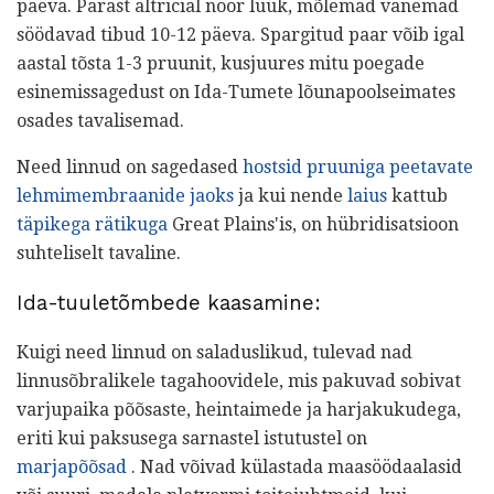
päeva. Pärast altricial noor luuk, mõlemad vanemad
söödavad tibud 10-12 päeva. Spargitud paar võib igal
aastal tõsta 1-3 pruunit, kusjuures mitu poegade
esinemissagedust on Ida-Tumete lõunapoolseimates
osades tavalisemad.
Need linnud on sagedased
hostsid pruuniga peetavate
lehmimembraanide jaoks
ja kui nende
laius
kattub
täpikega rätikuga
Great Plains'is, on hübridisatsioon
suhteliselt tavaline.
Ida-tuuletõmbede kaasamine:
Kuigi need linnud on saladuslikud, tulevad nad
linnusõbralikele tagahoovidele, mis pakuvad sobivat
varjupaika põõsaste, heintaimede ja harjakukudega,
eriti kui paksusega sarnastel istutustel on
marjapõõsad
. Nad võivad külastada maasöödaalasid