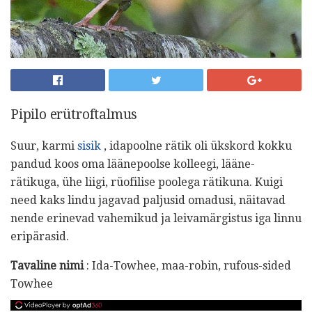
Pipilo erütroftalmus
Suur, karmi
sisik
, idapoolne rätik oli ükskord kokku
pandud koos oma läänepoolse kolleegi, lääne-
rätikuga, ühe liigi, rüofilise poolega rätikuna. Kuigi
need kaks lindu jagavad paljusid omadusi, näitavad
nende erinevad vahemikud ja leivamärgistus iga linnu
eripärasid.
Tavaline nimi
: Ida-Towhee, maa-robin, rufous-sided
Towhee