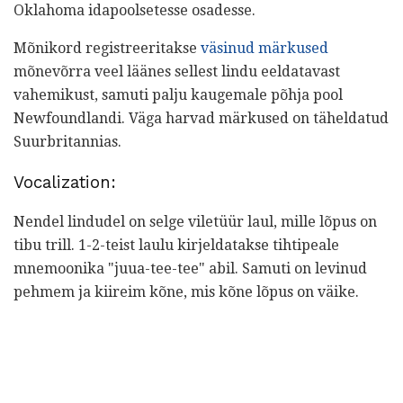
Oklahoma idapoolsetesse osadesse.
Mõnikord registreeritakse
väsinud märkused
mõnevõrra veel läänes sellest lindu eeldatavast
vahemikust, samuti palju kaugemale põhja pool
Newfoundlandi. Väga harvad märkused on täheldatud
Suurbritannias.
Vocalization:
Nendel lindudel on selge viletüür laul, mille lõpus on
tibu trill. 1-2-teist laulu kirjeldatakse tihtipeale
mnemoonika "juua-tee-tee" abil. Samuti on levinud
pehmem ja kiireim kõne, mis kõne lõpus on väike.