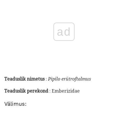
ad
Teaduslik nimetus
:
Pipilo erütroftalmus
Teaduslik perekond
: Emberizidae
Välimus: