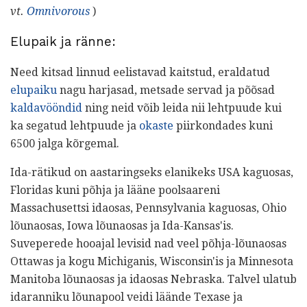
vt.
Omnivorous
)
Elupaik ja ränne:
Need kitsad linnud eelistavad kaitstud, eraldatud
elupaiku
nagu harjasad, metsade servad ja põõsad
kaldavööndid
ning neid võib leida nii lehtpuude kui
ka segatud lehtpuude ja
okaste
piirkondades kuni
6500 jalga kõrgemal.
Ida-rätikud on aastaringseks elanikeks USA kaguosas,
Floridas kuni põhja ja lääne poolsaareni
Massachusettsi idaosas, Pennsylvania kaguosas, Ohio
lõunaosas, Iowa lõunaosas ja Ida-Kansas'is.
Suveperede hooajal levisid nad veel põhja-lõunaosas
Ottawas ja kogu Michiganis, Wisconsin'is ja Minnesota
Manitoba lõunaosas ja idaosas Nebraska. Talvel ulatub
idaranniku lõunapool veidi läände Texase ja