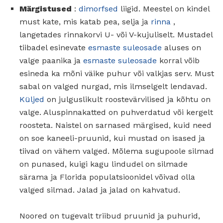
Märgistused
:
dimorfsed
liigid. Meestel on kindel
must kate, mis katab pea, selja ja
rinna
,
langetades rinnakorvi U- või V-kujuliselt. Mustadel
tiibadel esinevate
esmaste suleosade
aluses on
valge paanika ja
esmaste suleosade
korral võib
esineda ka mõni väike puhur või valkjas serv. Must
sabal on valged nurgad, mis ilmselgelt lendavad.
Küljed
on julguslikult roostevärvilised ja kõhtu on
valge. Aluspinnakatted on puhverdatud või kergelt
roosteta. Naistel on sarnased märgised, kuid need
on soe kaneeli-pruunid, kui mustad on isased ja
tiivad on vähem valged. Mõlema sugupoole silmad
on punased, kuigi kagu lindudel on silmade
särama ja Florida populatsioonidel võivad olla
valged silmad. Jalad ja jalad on kahvatud.
Noored on tugevalt triibud pruunid ja puhurid,