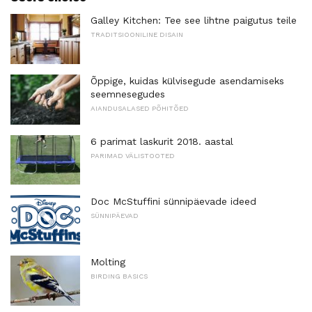
Galley Kitchen: Tee see lihtne paigutus teile
TRADITSIOONILINE DISAIN
Õppige, kuidas külvisegude asendamiseks
seemnesegudes
AIANDUSALASED PÕHITÕED
6 parimat laskurit 2018. aastal
PARIMAD VÄLISTOOTED
Doc McStuffini sünnipäevade ideed
SÜNNIPÄEVAD
Molting
BIRDING BASICS