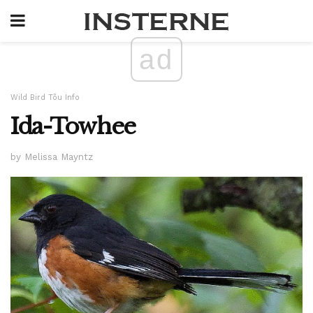
ad
Wild Bird Tõu Info
Ida-Towhee
by Melissa Mayntz