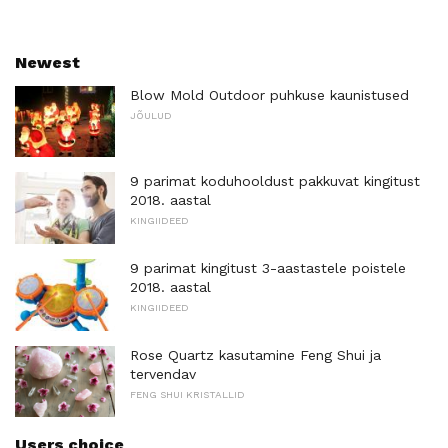
Newest
Blow Mold Outdoor puhkuse kaunistused
JÕULUD
9 parimat koduhooldust pakkuvat kingitust
2018. aastal
KINGIIDEED
9 parimat kingitust 3-aastastele poistele
2018. aastal
KINGIIDEED
Rose Quartz kasutamine Feng Shui ja
tervendav
FENG SHUI KRISTALLID
Users choice