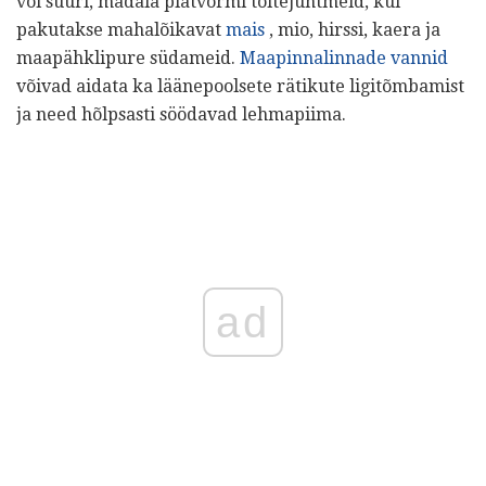
või suuri, madala platvormi toitejuhtmeid, kui
pakutakse mahalõikavat
mais
, mio, hirssi, kaera ja
maapähklipure südameid.
Maapinnalinnade vannid
võivad aidata ka läänepoolsete rätikute ligitõmbamist
ja need hõlpsasti söödavad lehmapiima.
ad