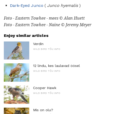
Dark-Eyed Junco
(
Junco hyemalis
)
Foto - Eastern Towhee - mees © Alan Huett
Foto - Eastern Towhee - Naine © Jeremy Meyer
Enjoy similar articles
Verdin
WILD BIRD TÕU INFO
12 lindu, kes laulavad öösel
WILD BIRD TÕU INFO
Cooper Hawk
WILD BIRD TÕU INFO
Mis on olu?