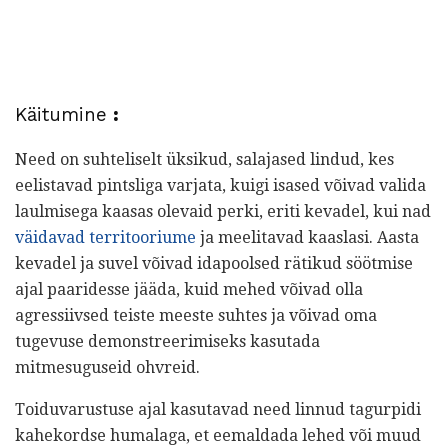
Käitumine
:
Need on suhteliselt üksikud, salajased lindud, kes
eelistavad pintsliga varjata, kuigi isased võivad valida
laulmisega kaasas olevaid perki, eriti kevadel, kui nad
väidavad territooriume
ja meelitavad kaaslasi. Aasta
kevadel ja suvel võivad idapoolsed rätikud söötmise
ajal paaridesse jääda, kuid mehed võivad olla
agressiivsed teiste meeste suhtes ja võivad oma
tugevuse demonstreerimiseks kasutada
mitmesuguseid ohvreid.
Toiduvarustuse ajal kasutavad need linnud tagurpidi
kahekordse humalaga, et eemaldada lehed või muud