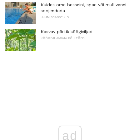
Kuidas oma basseini, spaa või mullivanni
soojendada
UJUMISBASSEINID
Kasvav pärilik köögiviljad
KÖÖGIVILJASAIA PÕHITÕED
ad