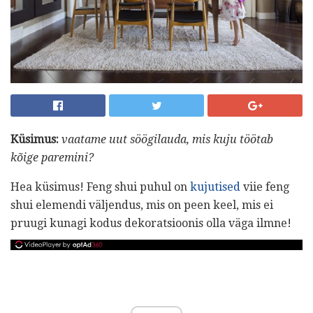
Küsimus:
vaatame uut söögilauda, ​​mis kuju töötab
kõige paremini?
Hea küsimus! Feng shui puhul on
kujutised
viie feng
shui elemendi väljendus, mis on peen keel, mis ei
pruugi kunagi kodus dekoratsioonis olla väga ilmne!