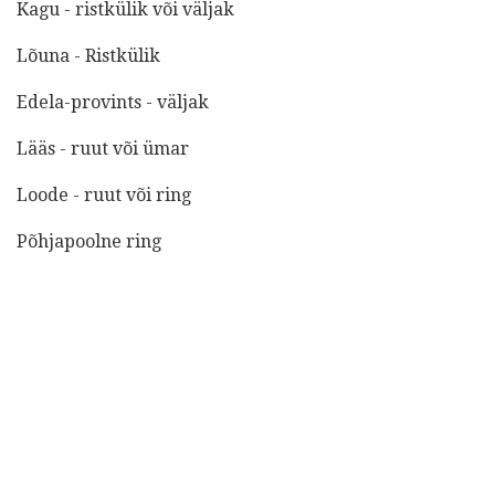
Kagu - ristkülik või väljak
Lõuna - Ristkülik
Edela-provints - väljak
Lääs - ruut või ümar
Loode - ruut või ring
Põhjapoolne ring