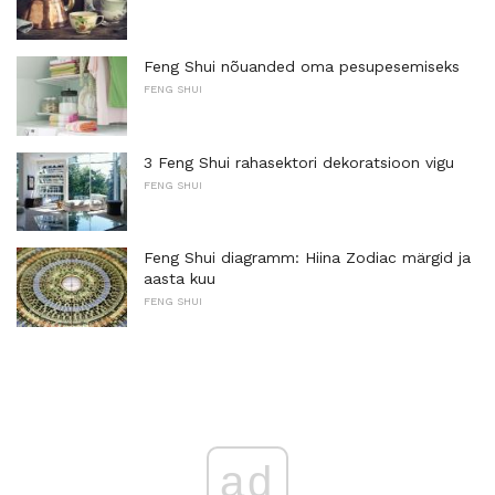
Feng Shui nõuanded oma pesupesemiseks
FENG SHUI
3 Feng Shui rahasektori dekoratsioon vigu
FENG SHUI
Feng Shui diagramm: Hiina Zodiac märgid ja
aasta kuu
FENG SHUI
ad