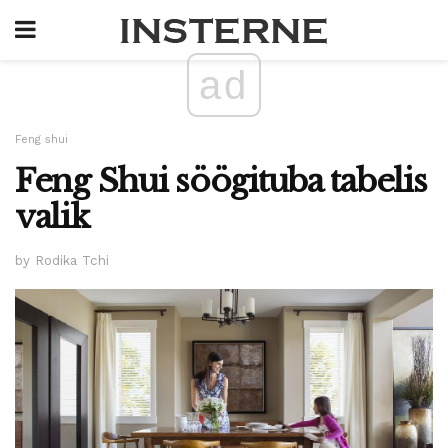
ad
Feng shui
Feng Shui söögituba tabelis
valik
by Rodika Tchi