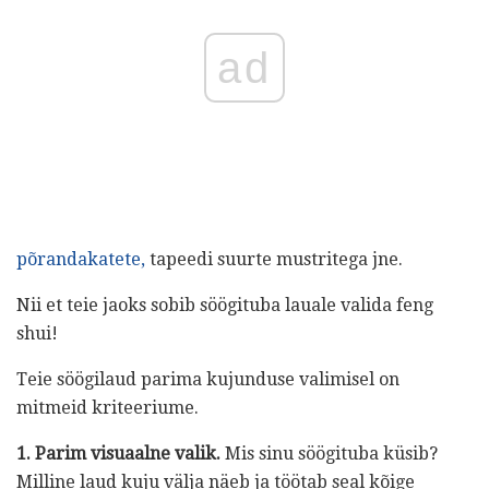
ad
põrandakatete,
tapeedi suurte mustritega jne.
Nii et teie jaoks sobib söögituba lauale valida feng
shui!
Teie söögilaud parima kujunduse valimisel on
mitmeid kriteeriume.
1. Parim visuaalne valik.
Mis sinu söögituba küsib?
Milline laud kuju välja näeb ja töötab seal kõige