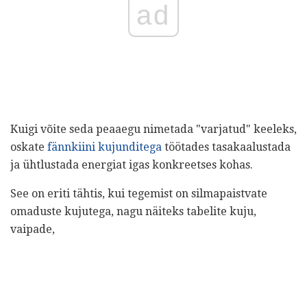
ad
Kuigi võite seda peaaegu nimetada "varjatud" keeleks,
oskate
fännkiini kujunditega
töötades tasakaalustada
ja ühtlustada energiat igas konkreetses kohas.
See on eriti tähtis, kui tegemist on silmapaistvate
omaduste kujutega, nagu näiteks tabelite kuju,
vaipade,