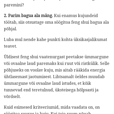
paremini?
2. Parim
bagua
ala mäng.
Kui enamus kujundeid
töötab, siis otsustage oma söögitoa feng shui bagua ala
põhjal.
Luba mul nende kahe punkti kohta üksikasjalikumat
teavet.
Üldisest feng shui vaatenurgast peetakse ümmargune
või ovaalne laud paremaks kui ruut või ristkülik. Selle
põhjuseks on voolav kuju, mis aitab rääkida energia
ühtlasemast jaotumisest. Lihtsamalt öeldes muudab
ümmargune või ovaalne laud istudes, et kõik
tunnevad end teretulnud, üksteisega hõlpsasti ja
võrdselt.
Kuid esimesed kriteeriumid, mida vaadata on, on
söögitoa suurus ja kuju. Kui teie ruum nõuab