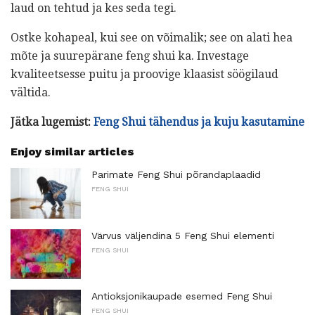
laud on tehtud ja kes seda tegi.
Ostke kohapeal, kui see on võimalik; see on alati hea
mõte ja suurepärane feng shui ka. Investage
kvaliteetsesse puitu ja proovige klaasist söögilaud
vältida.
Jätka lugemist:
Feng Shui tähendus ja kuju kasutamine
Enjoy similar articles
Parimate Feng Shui põrandaplaadid
FENG SHUI
Värvus väljendina 5 Feng Shui elementi
FENG SHUI
Antioksjonikaupade esemed Feng Shui
FENG SHUI