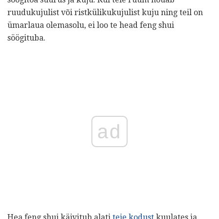
ruudukujulist või ristkülikukujulist kuju ning teil on
ümarlaua olemasolu, ei loo te head feng shui
söögituba.
ad
Hea feng shui käivitub alati
teie kodust
kuulates ja