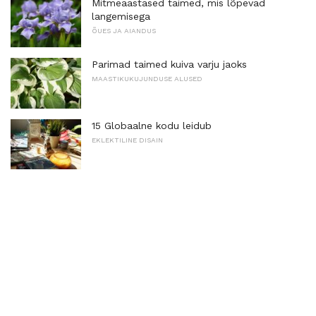
Mitmeaastased taimed, mis lõpevad
langemisega
ÕUES JA AIANDUS
Parimad taimed kuiva varju jaoks
MAASTIKUKUJUNDUSE ALUSED
15 Globaalne kodu leidub
EKLEKTILINE DISAIN