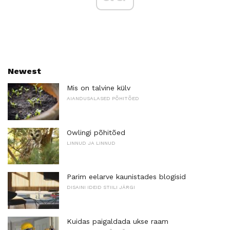
Newest
Mis on talvine külv
AIANDUSALASED PÕHITÕED
Owlingi põhitõed
LINNUD JA LINNUD
Parim eelarve kaunistades blogisid
DISAINI IDEID STIILI JÄRGI
Kuidas paigaldada ukse raam