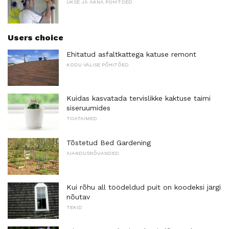
UKSE JA AKNA PÕHITÕED
Users choice
Ehitatud asfaltkattega katuse remont
KODU VÄLISE PÕHITÕED
Kuidas kasvatada tervislikke kaktuse taimi
siseruumides
TOATAIMED
Tõstetud Bed Gardening
AIANDUSNÕUANDED
Kui rõhu all töödeldud puit on koodeksi järgi
nõutav
TEKID