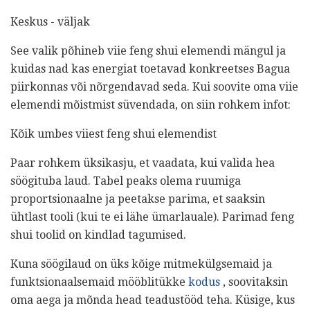
Keskus - väljak
See valik põhineb viie feng shui elemendi mängul ja
kuidas nad kas energiat toetavad konkreetses Bagua
piirkonnas või nõrgendavad seda. Kui soovite oma viie
elemendi mõistmist süvendada, on siin rohkem infot:
Kõik umbes viiest feng shui elemendist
Paar rohkem üksikasju, et vaadata, kui valida hea
söögituba laud. Tabel peaks olema ruumiga
proportsionaalne ja peetakse parima, et saaksin
ühtlast tooli (kui te ei lähe ümarlauale). Parimad feng
shui toolid on kindlad tagumised.
Kuna söögilaud on üks kõige mitmekülgsemaid ja
funktsionaalsemaid mööblitükke
kodus
, soovitaksin
oma aega ja mõnda head teadustööd teha. Küsige, kus