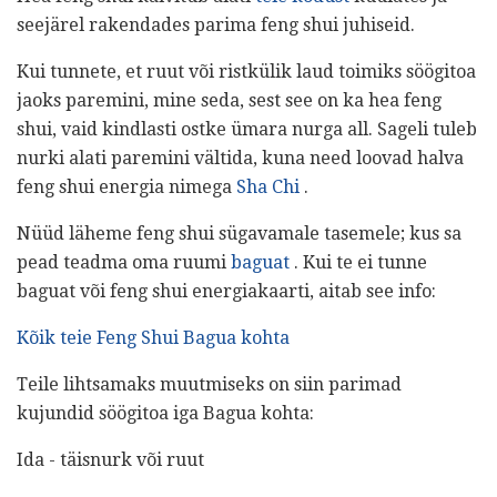
seejärel rakendades parima feng shui juhiseid.
Kui tunnete, et ruut või ristkülik laud toimiks söögitoa
jaoks paremini, mine seda, sest see on ka hea feng
shui, vaid kindlasti ostke ümara nurga all. Sageli tuleb
nurki alati paremini vältida, kuna need loovad halva
feng shui energia nimega
Sha Chi
.
Nüüd läheme feng shui sügavamale tasemele; kus sa
pead teadma oma ruumi
baguat
. Kui te ei tunne
baguat või feng shui energiakaarti, aitab see info:
Kõik teie Feng Shui Bagua kohta
Teile lihtsamaks muutmiseks on siin parimad
kujundid söögitoa iga Bagua kohta:
Ida - täisnurk või ruut