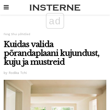
ad
Feng Shui põhitõed
Kuidas valida
põrandaplaani kujundust,
kuju ja mustreid
by Rodika Tchi