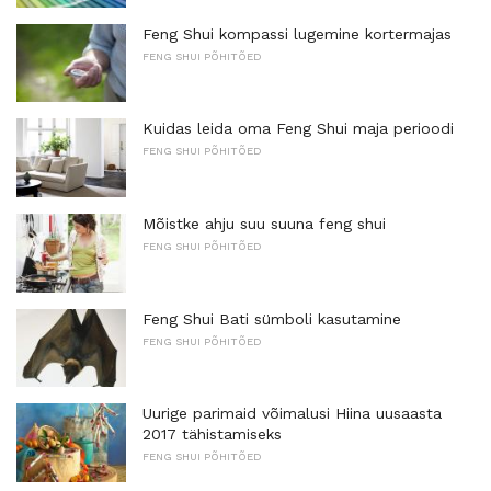
Feng Shui kompassi lugemine kortermajas
FENG SHUI PÕHITÕED
Kuidas leida oma Feng Shui maja perioodi
FENG SHUI PÕHITÕED
Mõistke ahju suu suuna feng shui
FENG SHUI PÕHITÕED
Feng Shui Bati sümboli kasutamine
FENG SHUI PÕHITÕED
Uurige parimaid võimalusi Hiina uusaasta
2017 tähistamiseks
FENG SHUI PÕHITÕED