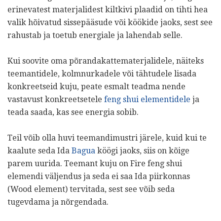
erinevatest materjalidest kiltkivi plaadid on tihti hea
valik hõivatud sissepääsude või köökide jaoks, sest see
rahustab ja toetub energiale ja lahendab selle.
Kui soovite oma põrandakattematerjalidele, näiteks
teemantidele, kolmnurkadele või tähtudele lisada
konkreetseid kuju, peate esmalt teadma nende
vastavust konkreetsetele
feng shui elementidele
ja
teada saada, kas see energia sobib.
Teil võib olla huvi teemandimustri järele, kuid kui te
kaalute seda Ida
Bagua
köögi jaoks, siis on kõige
parem uurida. Teemant kuju on Fire feng shui
elemendi väljendus ja seda ei saa Ida piirkonnas
(Wood element) tervitada, sest see võib seda
tugevdama ja nõrgendada.