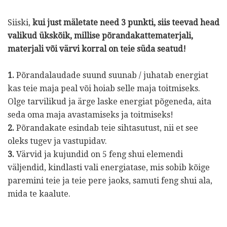
Siiski,
kui just mäletate need 3 punkti, siis teevad head
valikud ükskõik, millise põrandakattematerjali,
materjali või värvi korral on teie süda seatud!
1.
Põrandalaudade suund suunab / juhatab energiat
kas teie maja peal või hoiab selle maja toitmiseks.
Olge tarvilikud ja ärge laske energiat põgeneda, aita
seda oma maja avastamiseks ja toitmiseks!
2.
Põrandakate esindab teie sihtasutust, nii et see
oleks tugev ja vastupidav.
3.
Värvid ja kujundid on 5 feng shui elemendi
väljendid, kindlasti vali energiatase, mis sobib kõige
paremini teie ja teie pere jaoks, samuti feng shui ala,
mida te kaalute.