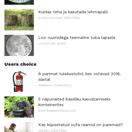
Kuidas teha ja kasutada lehmapalli
AIANDUSALASED PÕHITÕED
Loo ruumidega teemaline tuba lapsele
LASTETUBA IDEED
Users choice
6 parimat tulekustutid, kes ostavad 2018.
aastal
PARIMAD TÖÖRIISTAD
5 näpunäited basiiliku kasvatamiseks
konteinerites
KONTEINERKÖÖGIVILJAD
Kas küpsetatud sofa raamid on paremad?
MÖÖBLI PÕHITÕED