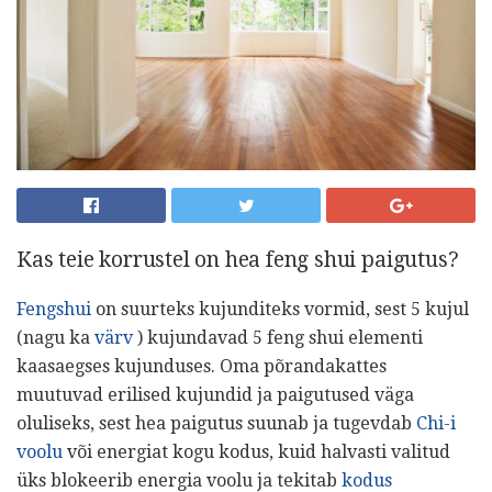
Kas teie korrustel on hea feng shui paigutus?
Fengshui
on suurteks kujunditeks vormid, sest 5 kujul
(nagu ka
värv
) kujundavad 5 feng shui elementi
kaasaegses kujunduses. Oma põrandakattes
muutuvad erilised kujundid ja paigutused väga
oluliseks, sest hea paigutus suunab ja tugevdab
Chi-i
voolu
või energiat kogu kodus, kuid halvasti valitud
üks blokeerib energia voolu ja tekitab
kodus