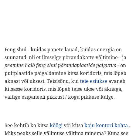
Feng shui - kuidas panete lauad, kuidas energia on
suunatud, nii et ilmselge põrandakatte vältimine - ja
peamine halb feng shui põrandaplaatide paigutus
- on
puitplaatide paigaldamine kitsa koridoris, mis lõpeb
aknast või uksest. Teisisõnu, kui
teie esiukse
avaneb
kitsasse koridoris, mis lõpeb teise ukse või aknaga,
vältige esipaneeli pikkust / kogu pikkuse külge.
See kehtib ka kitsa
köögi
või kitsa
koju kontori kohta
.
Miks peaks selle välimuse vältima minema? Kuna see