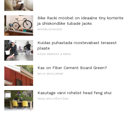
Bike Racki mööbel on ideaalne tiny korterite
ja ühiskondlike tubade jaoks
MÖÖBLIDISAINID
Kuidas puhastada roostevabast terasest
plaate
KÖÖK REMONT & RENO
Kas on Fiber Cement Board Green?
MAJA MAALIMINE
Kasutage värvi rohelist head feng shui
FENG SHUI PÕHITÕED