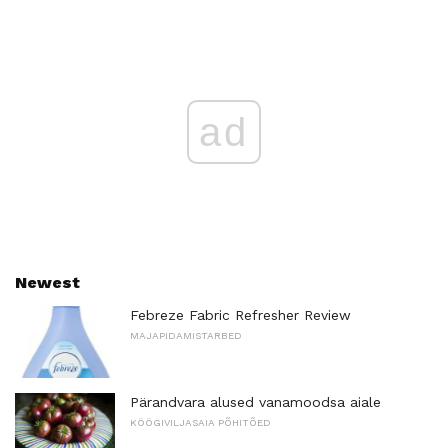
ad
Newest
Febreze Fabric Refresher Review
MAJAPIDAMISTARBED
Pärandvara alused vanamoodsa aiale
KÖÖGIVILJASAIA PÕHITÕED