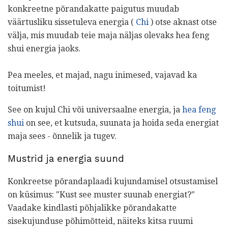
konkreetne põrandakatte paigutus muudab
väärtusliku sissetuleva energia (
Chi
) otse aknast otse
välja, mis muudab teie maja näljas olevaks hea feng
shui energia jaoks.
Pea meeles, et majad, nagu inimesed, vajavad ka
toitumist!
See on kujul Chi või universaalne energia, ja
hea feng
shui
on see, et kutsuda, suunata ja hoida seda energiat
maja sees - õnnelik ja tugev.
Mustrid ja energia suund
Konkreetse põrandaplaadi kujundamisel otsustamisel
on küsimus: "Kust see muster suunab energiat?"
Vaadake kindlasti põhjalikke põrandakatte
sisekujunduse põhimõtteid, näiteks kitsa ruumi