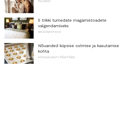
PULMAD
5 trikki tumedate magamistoadete
valgendamiseks
MAGAMISTOAD
Nõuanded küpsise ostmise ja kasutamise
kohta
KÖÖGIKUNSTI PÕHITÕED