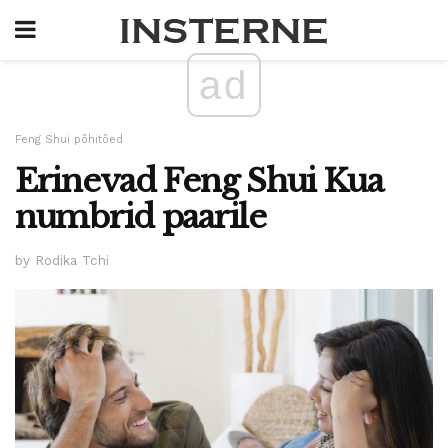
ad
Feng Shui põhitõed
Erinevad Feng Shui Kua
numbrid paarile
by Rodika Tchi