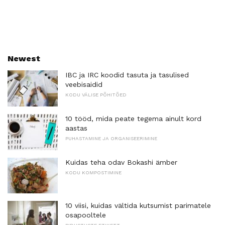
Newest
IBC ja IRC koodid tasuta ja tasulised
veebisaidid
KODU VÄLISE PÕHITÕED
10 tööd, mida peate tegema ainult kord
aastas
PUHASTAMINE JA ORGANISEERIMINE
Kuidas teha odav Bokashi ämber
KODU KOMPOSTIMINE
10 viisi, kuidas vältida kutsumist parimatele
osapooltele