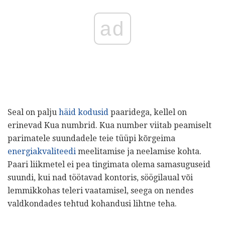
ad
Seal on palju
häid kodusid
paaridega, kellel on
erinevad Kua numbrid. Kua number viitab peamiselt
parimatele suundadele teie tüüpi kõrgeima
energiakvaliteedi
meelitamise ja neelamise kohta.
Paari liikmetel ei pea tingimata olema samasuguseid
suundi, kui nad töötavad kontoris, söögilaual või
lemmikkohas teleri vaatamisel, seega on nendes
valdkondades tehtud kohandusi lihtne teha.