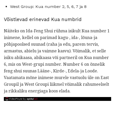
West Group: Kua number 2, 5, 6, 7 ja 8
Võistlevad erinevad Kua numbrid
Näiteks on Ida-Feng Shui rühma isikult Kua number 1
inimene, kellel on parimad kagu-, ida-, lõuna-ja
põhjapoolsed suunad (raha ja edu, parem tervis,
armastus, abielu ja vaimne kasvu). Võimalik, et selle
isiku abikaasa, abikaasa või partneril on Kua number
6, mis on West-grupi number. Number 6 on õnnelik
feng shui suunas Lääne-, Kirde-, Edela-ja Loode.
Vaatamata mõne inimese murele vastuolu üle on East
Groupil ja West Groupi liikmel võimalik rahumeelselt
ja rikkaliku energiaga koos elada.