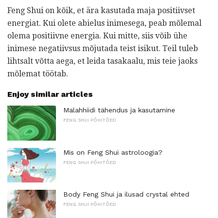
Feng Shui on kõik, et ära kasutada maja positiivset
energiat. Kui olete abielus inimesega, peab mõlemal
olema positiivne energia. Kui mitte, siis võib ühe
inimese negatiivsus mõjutada teist isikut. Teil tuleb
lihtsalt võtta aega, et leida tasakaalu, mis teie jaoks
mõlemat töötab.
Enjoy similar articles
Malahhiidi tähendus ja kasutamine
FENG SHUI PÕHITÕED
Mis on Feng Shui astroloogia?
FENG SHUI PÕHITÕED
Body Feng Shui ja ilusad crystal ehted
FENG SHUI PÕHITÕED