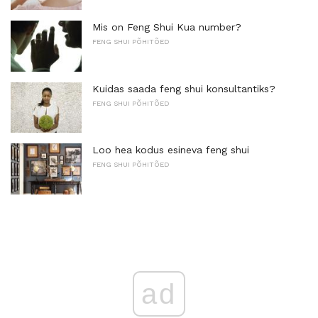
Mis on Feng Shui Kua number?
FENG SHUI PÕHITÕED
Kuidas saada feng shui konsultantiks?
FENG SHUI PÕHITÕED
Loo hea kodus esineva feng shui
FENG SHUI PÕHITÕED
ad