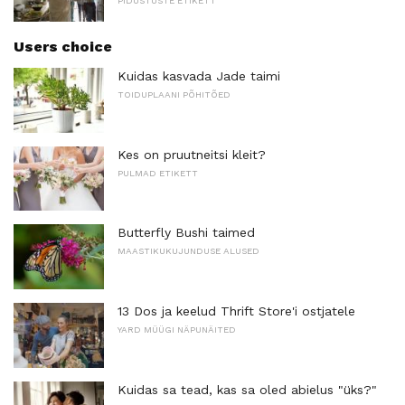
PIDUSTUSTE ETIKETT
Users choice
Kuidas kasvada Jade taimi
TOIDUPLAANI PÕHITÕED
Kes on pruutneitsi kleit?
PULMAD ETIKETT
Butterfly Bushi taimed
MAASTIKUKUJUNDUSE ALUSED
13 Dos ja keelud Thrift Store'i ostjatele
YARD MÜÜGI NÄPUNÄITED
Kuidas sa tead, kas sa oled abielus "üks?"