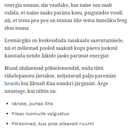
energia suunas, siis vaadake, kas naise suu saab
valida, et naine saaks parima kasu, paigutades voodi
nii, et tema pea pea on suunas ühe tema õnneliku feng
shui suuna .
Eesmärgiks on keskenduda tasakaalu saavutamisele,
nii et mõlemad pooled saaksid kogu päeva jooksul
kasutada nende liikide jaoks parimat energiat.
Muud olulisemad põhielemendid, mida tihti
tähelepanuta jäetakse, mõjutavad palju paremini
heaolu
kui lihtsalt Kua numbri järgimist. Ärge
unustage, kui tähtis on:
Värske, puhas õhk
Piisav loomulik valgustus
Piirkonnad, kus pole piisavalt ruumi