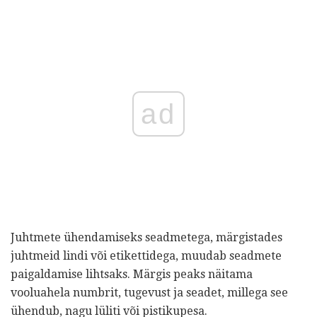
ad
Juhtmete ühendamiseks seadmetega, märgistades
juhtmeid lindi või etikettidega, muudab seadmete
paigaldamise lihtsaks. Märgis peaks näitama
vooluahela numbrit, tugevust ja seadet, millega see
ühendub, nagu lüliti või pistikupesa.