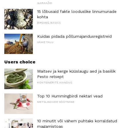
GARAAŽID
15 lõbusaid fakte looduslike linnumunade
kohta
BIRDING BASICS
Kuidas pidada põllumajandusregistreid
VÄIKE TALU
Users choice
Maitsev ja kerge küüslaugu aed ja basiilik
Pesto retsept
KONTEINERITE AIANDUS
Top 10 Hummingbirdi nektari vead
METSLINDUDE SÖÖTMINE
10 minutit või vähem puhtaks korraldatud
magamistoas