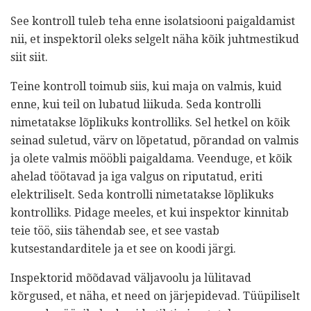
See kontroll tuleb teha enne isolatsiooni paigaldamist
nii, et inspektoril oleks selgelt näha kõik juhtmestikud
siit siit.
Teine kontroll toimub siis, kui maja on valmis, kuid
enne, kui teil on lubatud liikuda. Seda kontrolli
nimetatakse lõplikuks kontrolliks. Sel hetkel on kõik
seinad suletud, värv on lõpetatud, põrandad on valmis
ja olete valmis mööbli paigaldama. Veenduge, et kõik
ahelad töötavad ja iga valgus on riputatud, eriti
elektriliselt. Seda kontrolli nimetatakse lõplikuks
kontrolliks. Pidage meeles, et kui inspektor kinnitab
teie töö, siis tähendab see, et see vastab
kutsestandarditele ja et see on koodi järgi.
Inspektorid mõõdavad väljavoolu ja lülitavad
kõrgused, et näha, et need on järjepidevad. Tüüpiliselt