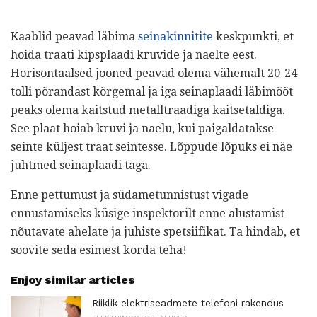
Kaablid peavad läbima
seinakinnitite
keskpunkti, et
hoida traati kipsplaadi kruvide ja naelte eest.
Horisontaalsed jooned peavad olema vähemalt 20-24
tolli põrandast kõrgemal ja iga seinaplaadi läbimõõt
peaks olema kaitstud metalltraadiga kaitsetaldiga.
See plaat hoiab kruvi ja naelu, kui paigaldatakse
seinte küljest traat seintesse. Lõppude lõpuks ei näe
juhtmed seinaplaadi taga.
Enne pettumust ja südametunnistust vigade
ennustamiseks küsige inspektorilt enne alustamist
nõutavate ahelate ja juhiste spetsiifikat. Ta hindab, et
soovite seda esimest korda teha!
Enjoy similar articles
Riiklik elektriseadmete telefoni rakendus