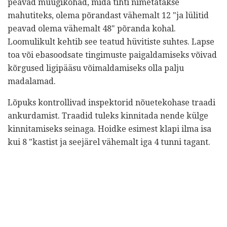
peavad müügikohad, mida tihti nimetatakse
mahutiteks, olema põrandast vähemalt 12 "ja lülitid
peavad olema vähemalt 48" põranda kohal.
Loomulikult kehtib see teatud hüvitiste suhtes. Lapse
toa või ebasoodsate tingimuste paigaldamiseks võivad
kõrgused ligipääsu võimaldamiseks olla palju
madalamad.
Lõpuks kontrollivad inspektorid nõuetekohase traadi
ankurdamist. Traadid tuleks kinnitada nende külge
kinnitamiseks seinaga. Hoidke esimest klapi ilma isa
kui 8 "kastist ja seejärel vähemalt iga 4 tunni tagant.