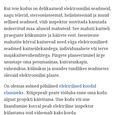
Kui teie kodus on delikaatseid elektroonilisi seadmeid,
nagu telerid, stereosüsteemid, helisüsteemid ja muud
sellised seadmed, võib inspektor soovitada kasutada
isoleeritud maa-aluseid mahuteid. See mahuti kaitseb
praeguste kõikumiste ja häirete eest. Iseseisvate
mahutite kõrval kaitsevad need väga elektroonilised
seadmed kaitseülekandega, individuaalsete või terve
majakaitsevahenditega. Pingete planeerimisel ärge
unustage oma pesumasinas, kuivatuskapis,
vahemikus, külmikus ja muudes tundlikes seadmetes
olevaid elektroonilisi plaate.
On olemas mõned põhilised
elektrilised koodid
elamiseks
. Kõigepealt peate tööluba enne oma kodu
algust projekti käivitama. Uue kodu või uue
lisandumise korral peab elektriline inspektor
külastama teid vähemalt kaks korda.