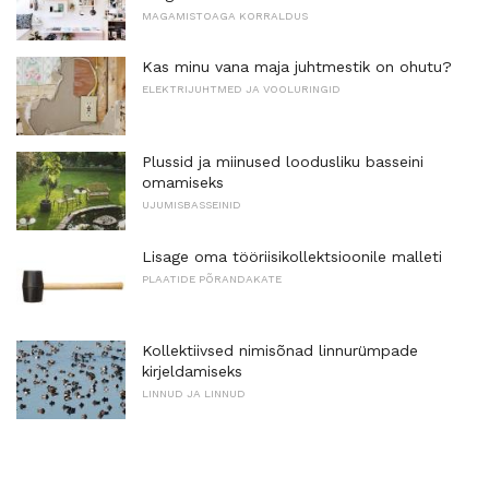
MAGAMISTOAGA KORRALDUS
Kas minu vana maja juhtmestik on ohutu?
ELEKTRIJUHTMED JA VOOLURINGID
Plussid ja miinused loodusliku basseini
omamiseks
UJUMISBASSEINID
Lisage oma tööriisikollektsioonile malleti
PLAATIDE PÕRANDAKATE
Kollektiivsed nimisõnad linnurümpade
kirjeldamiseks
LINNUD JA LINNUD