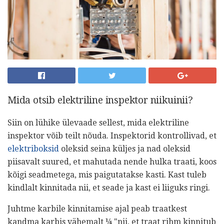
Mida otsib elektriline inspektor niikuinii?
Siin on lühike ülevaade sellest, mida elektriline
inspektor võib teilt nõuda. Inspektorid kontrollivad, et
elektriboksid
oleksid seina küljes ja nad oleksid
piisavalt suured, et mahutada nende hulka traati, koos
kõigi seadmetega, mis paigutatakse kasti. Kast tuleb
kindlalt kinnitada nii, et seade ja kast ei liiguks ringi.
Juhtme karbile kinnitamise ajal peab traatkest
kandma karbis vähemalt ¼ "nii, et traat rihm kinnitub