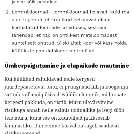
ja see kõik pestakse.
Lemmikloomad - lemmikloomad hoiavad, kuid ma
olen lugenud, et küülikud eelistavad elada
kodustatud loomade läheduses, sest see
tähendab, et nad on ohtlikest metsloomadest
suhteliselt ohutud. Siiski aitab koer või kass hoida
küülikute populatsiooni kontrolli all.
Ümberpaigutamine ja elupaikade muutmine
Kui küülikud rahuldavad neile kergesti
juurdepääsetavat toitu, ei pruugi nad lilli ja köögivilju
sattudes olla nii püsivad. Küüliku lemmik, mida saate
kergesti pakkuda, on ristik. Muru ülevärvimine
ristikuga annab neile valmis toiduallika ja isegi sööb
teie muru, kuna see on kaunviljad ja fikseerib
lämmastiku. Rumeemne kõrval on sageli saadaval
ristikeseemned.