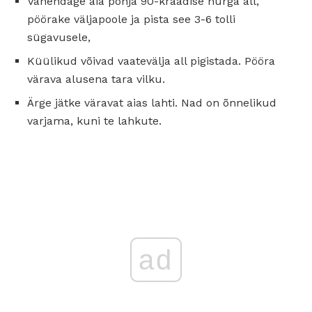
Vähendage aia põhja 90-kraadise nurga all,
pöörake väljapoole ja pista see 3-6 tolli
sügavusele,
Küülikud võivad vaatevälja all pigistada. Pööra
värava alusena tara vilku.
Ärge jätke väravat aias lahti. Nad on õnnelikud
varjama, kuni te lahkute.
ad