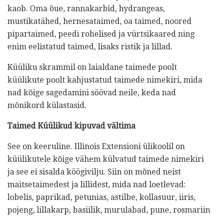
kaob. Oma õue, rannakarbid, hydrangeas,
mustikatähed, hernesataimed, oa taimed, noored
pipartaimed, peedi rohelised ja vürtsikaared ning
enim eelistatud taimed, lisaks ristik ja lillad.
Küüliku skrammil on laialdane taimede poolt
küülikute poolt kahjustatud taimede nimekiri, mida
nad kõige sagedamini söövad neile, keda nad
mõnikord külastasid.
Taimed Küülikud kipuvad vältima
See on keeruline. Illinois Extensioni ülikoolil on
küülikutele kõige vähem külvatud taimede nimekiri
ja see ei sisalda köögivilju. Siin on mõned neist
maitsetaimedest ja lillidest, mida nad loetlevad:
lobelis, paprikad, petunias, astilbe, kollasuur, iiris,
pojeng, lillakarp, basiilik, murulabad, pune, rosmariin