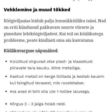
Vehklemine ja muud tõkked
Köögiviljaaias leidub palju lemmikküüliku taimi. Nad
on eriti kiindunud pakkuvate noorte võrsete ja
pimedate lehtköögiviljadest. Kui teil on küülikutega
probleeme, peate kindlasti oma aia kasvatama.
Küülikuvarguse näpunäited:
Küülikud sirguvad otse plast- ja klaaskiust
piiravate tara kaudu. Mine metalliga.
Kaetud metall on kerge töötada ja kestab kauem
kui tsingitud terasest, mis roostetakse.
Ava avad ei tohi olla üle 1-tollise laiusega.
Kõrgus 2 - 3 jalga hoiab neid.