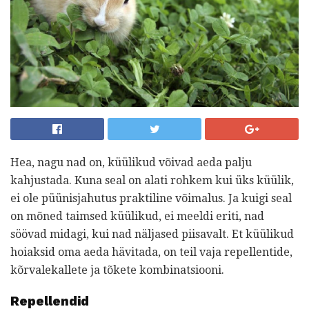
Hea, nagu nad on, küülikud võivad aeda palju
kahjustada. Kuna seal on alati rohkem kui üks küülik,
ei ole püünisjahutus praktiline võimalus. Ja kuigi seal
on mõned taimsed küülikud, ei meeldi eriti, nad
söövad midagi, kui nad näljased piisavalt. Et küülikud
hoiaksid oma aeda hävitada, on teil vaja repellentide,
kõrvalekallete ja tõkete kombinatsiooni.
Repellendid