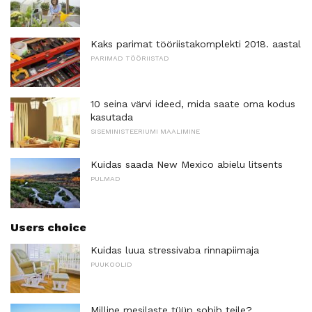
Kaks parimat tööriistakomplekti 2018. aastal
PARIMAD TÖÖRIISTAD
10 seina värvi ideed, mida saate oma kodus
kasutada
SISEMINISTEERIUMI MAALIMINE
Kuidas saada New Mexico abielu litsents
PULMAD
Users choice
Kuidas luua stressivaba rinnapiimaja
PUUKOOLID
Milline mesilaste tüüp sobib teile?