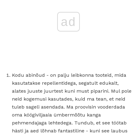
ad
Kodu abinõud - on palju leibkonna tooteid, mida
kasutatakse repellentidega, segatult edukalt,
alates juuste juurtest kuni must piparini. Mul pole
neid kogemusi kasutades, kuid ma tean, et neid
tuleb sageli asendada. Ma proovisin vooderdada
oma köögiviljaaia ümbermõõtu kanga
pehmendajaga lehtedega. Tundub, et see töötab
hästi ja aed lõhnab fantastiline - kuni see laubus