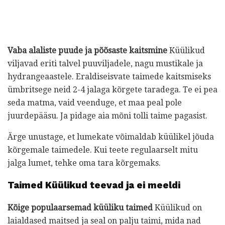
Vaba alaliste puude ja põõsaste kaitsmine
Küülikud
viljavad eriti talvel puuviljadele, nagu mustikale ja
hydrangeaastele. Eraldiseisvate taimede kaitsmiseks
ümbritsege neid 2-4 jalaga kõrgete taradega. Te ei pea
seda matma, vaid veenduge, et maa peal pole
juurdepääsu. Ja pidage aia mõni tolli taime pagasist.
Ärge unustage, et lumekate võimaldab küülikel jõuda
kõrgemale taimedele. Kui teete regulaarselt mitu
jalga lumet, tehke oma tara kõrgemaks.
Taimed Küülikud teevad ja ei meeldi
Kõige populaarsemad küüliku taimed
Küülikud on
laialdased maitsed ja seal on palju taimi, mida nad