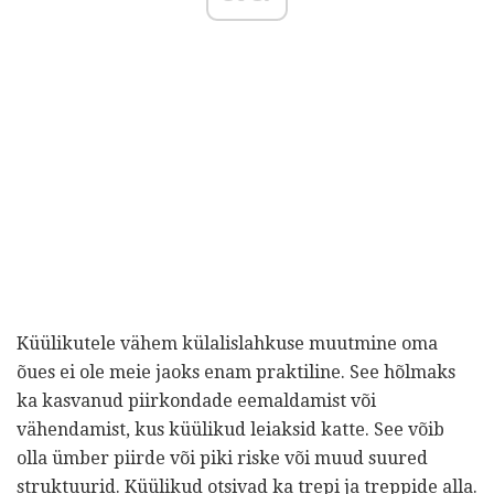
Küülikutele vähem külalislahkuse muutmine oma
õues ei ole meie jaoks enam praktiline. See hõlmaks
ka kasvanud piirkondade eemaldamist või
vähendamist, kus küülikud leiaksid katte. See võib
olla ümber piirde või piki riske või muud suured
struktuurid. Küülikud otsivad ka trepi ja treppide alla.