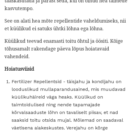
taaskasutada ja pärast seda, kui on olnud hea taimede
kasvutempo.
See on alati hea mõte repellentide vaheldumiseks, nii
et küülikud ei satuks ühtki lõhna ega lõhna.
Küülikud teevad enamasti toitu õhtul ja öösiti. Kõige
tõhusamalt rakendage päeva lõpus hoiatavaid
vahendeid.
Hoiatusviisid
Fertilizer Repellentsid - täisjahu ja kondijahu on
looduslikud mullaparandusained, mis muudavad
küülikuhäireid väga heaks. Küülikud on
taimtoidulised ning nende tapamajade
kõrvalsaaduste lõhn on tavaliselt piisav, et nad
saaksid toitu otsida mujal. Mõlemad on saadaval
väetisena aiakeskustes. Verejahu on kõrge