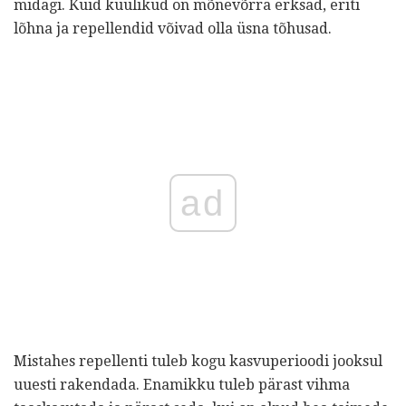
midagi. Kuid küülikud on mõnevõrra erksad, eriti
lõhna ja repellendid võivad olla üsna tõhusad.
ad
Mistahes repellenti tuleb kogu kasvuperioodi jooksul
uuesti rakendada. Enamikku tuleb pärast vihma