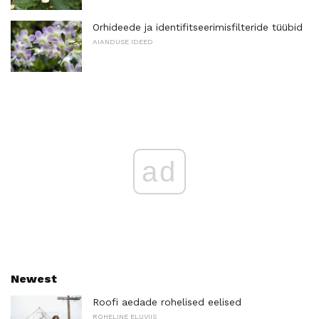
Orhideede ja identifitseerimisfilteride tüübid
AIANDUSE IDEED
ad
Newest
Roofi aedade rohelised eelised
ROHELINE ELUVIIS