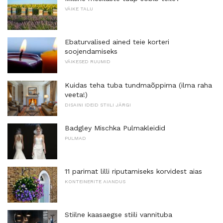
VÄIKE TALU
Ebaturvalised ained teie korteri
soojendamiseks
VÄIKESED RUUMID
Kuidas teha tuba tundmaõppima (ilma raha
veeta!)
DISAINI IDEID STIILI JÄRGI
Badgley Mischka Pulmakleidid
PULMAD
11 parimat lilli riputamiseks korvidest aias
KONTEINERITE AIANDUS
Stiilne kaasaegse stiili vannituba