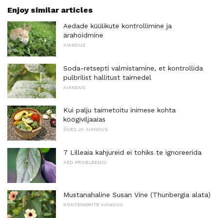
Enjoy similar articles
Aedade küülikute kontrollimine ja
ärahoidmine
AIANDUS
Soda-retsepti valmistamine, et kontrollida
pulbrilist hallitust taimedel
AIANDUS
Kui palju taimetoitu inimese kohta
köögiviljaaias
ÕUES JA AIANDUS
7 Lilleaia kahjureid ei tohiks te ignoreerida
AED PROBLEEMID
Mustanahaline Susan Vine (Thunbergia alata)
KONTEINERITE AIANDUS