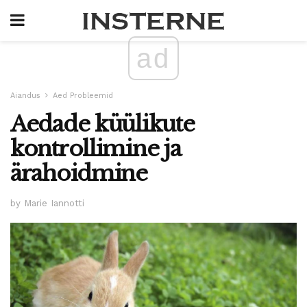
ad
Aiandus
Aed Probleemid
Aedade küülikute
kontrollimine ja
ärahoidmine
by Marie Iannotti