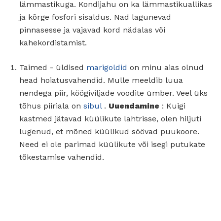
lämmastikuga. Kondijahu on ka lämmastikuallikas
ja kõrge fosfori sisaldus. Nad lagunevad
pinnasesse ja vajavad kord nädalas või
kahekordistamist.
Taimed - üldised
marigoldid
on minu aias olnud
head hoiatusvahendid. Mulle meeldib luua
nendega piir, köögiviljade voodite ümber. Veel üks
tõhus piiriala on
sibul
.
Uuendamine
: Kuigi
kastmed jätavad küülikute lahtrisse, olen hiljuti
lugenud, et mõned küülikud söövad puukoore.
Need ei ole parimad küülikute või isegi putukate
tõkestamise vahendid.