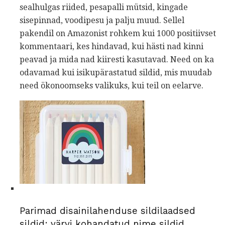
sealhulgas riided, pesapalli mütsid, kingade
sisepinnad, voodipesu ja palju muud. Sellel
pakendil on Amazonist rohkem kui 1000 positiivset
kommentaari, kes hindavad, kui hästi nad kinni
peavad ja mida nad kiiresti kasutavad. Need on ka
odavamad kui isikupärastatud sildid, mis muudab
need ökonoomseks valikuks, kui teil on eelarve.
Parimad disainilahenduse sildilaadsed
sildid: värvi kohandatud nime sildid