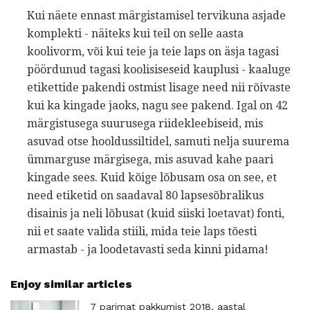
Kui näete ennast märgistamisel tervikuna asjade
komplekti - näiteks kui teil on selle aasta
koolivorm, või kui teie ja teie laps on äsja tagasi
pöördunud tagasi koolisiseseid kauplusi - kaaluge
etikettide pakendi ostmist lisage need nii rõivaste
kui ka kingade jaoks, nagu see pakend. Igal on 42
märgistusega suurusega riidekleebiseid, mis
asuvad otse hooldussiltidel, samuti nelja suurema
ümmarguse märgisega, mis asuvad kahe paari
kingade sees. Kuid kõige lõbusam osa on see, et
need etiketid on saadaval 80 lapsesõbralikus
disainis ja neli lõbusat (kuid siiski loetavat) fonti,
nii et saate valida stiili, mida teie laps tõesti
armastab - ja loodetavasti seda kinni pidama!
Enjoy similar articles
7 parimat pakkumist 2018. aastal