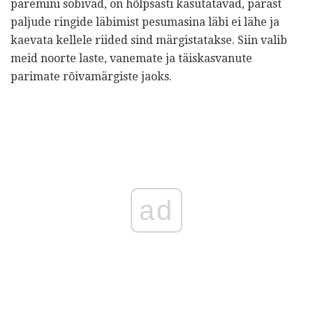
paremini sobivad, on hõlpsasti kasutatavad, pärast
paljude ringide läbimist pesumasina läbi ei lähe ja
kaevata kellele riided sind märgistatakse. Siin valib
meid noorte laste, vanemate ja täiskasvanute
parimate rõivamärgiste jaoks.
ad