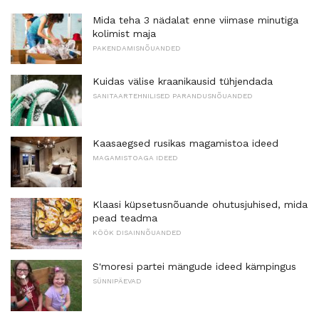
Mida teha 3 nädalat enne viimase minutiga
kolimist maja
PAKENDAMISNÕUANDED
Kuidas välise kraanikausid tühjendada
SANITAARTEHNILISED PARANDUSNÕUANDED
Kaasaegsed rusikas magamistoa ideed
MAGAMISTOAGA IDEED
Klaasi küpsetusnõuande ohutusjuhised, mida
pead teadma
KÖÖK DISAINNÕUANDED
S'moresi partei mängude ideed kämpingus
SÜNNIPÄEVAD