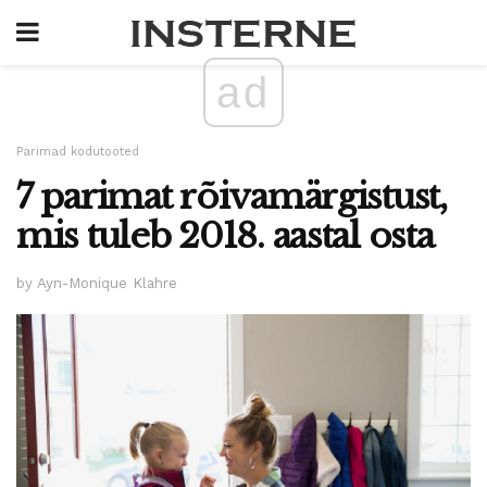
ad
Parimad kodutooted
7 parimat rõivamärgistust,
mis tuleb 2018. aastal osta
by Ayn-Monique Klahre