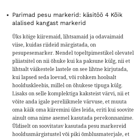
Parimad pesu markerid: käsitöö 4 Kõik
alalised kangast markerid
Üks kõige kiiremaid, lihtsamaid ja odavaimaid
viise, kuidas riideid märgistada, on
pesupesemarker. Nendel topeltpimestikel olevatel
pliiatsitel on nii õhuke kui ka paksune külg, nii et
lihtsalt väikestele lastele on see lihtne kirjutada,
kui lapsed seda loevad, või rohkem hoolsalt
hoolduskleebis, millel on õhukese tipuga külg.
Lisaks on selle komplektiga kaksteist värvi, nii et
võite anda igale pereliikmele värvuse, et muuta
oma käik oma kiiremini üles leida, eriti kui soovite
ainult oma nime asemel kasutada perekonnanime.
Üldiselt on soovitatav kasutada pesu markereid
hooldusmärgistustel või piki õmblusmaterjale, et