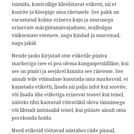
toimida, kontrollige kleebitavat etiketti, nii et
koorite ja kleepige oma riietusele. See pakk on
varustatud kolme erineva kuju ja suurusega
erinevate märgistamisvajaduste, sealhulgas
väiksemate esemete, nagu kindad ja suuremad,
nagu jakid.
Nende jaoks kirjutad otse etiketile püsiva
markeriga (see ei pea olema kangaspetsiifiline, kui
see on püsiv) ja seejärel kinnita see riietesse. See
annab teile võimaluse kasutada oma markereid, et
kajastada etiketti, lisada nii palju infot kui soovite,
või lisada ühe etiketiga erinevat teavet kui teisel,
näiteks tihti kaotatud rõivatükil oleva täisnimega
või lihtsalt initsiaalid teisel, kui püüate ainult oma
perekonda hoida.
Need etiketid töötavad mistahes riide pinnal,