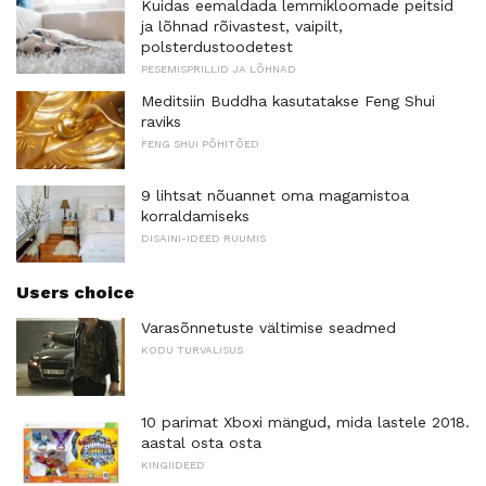
Kuidas eemaldada lemmikloomade peitsid
ja lõhnad rõivastest, vaipilt,
polsterdustoodetest
PESEMISPRILLID JA LÕHNAD
Meditsiin Buddha kasutatakse Feng Shui
raviks
FENG SHUI PÕHITÕED
9 lihtsat nõuannet oma magamistoa
korraldamiseks
DISAINI-IDEED RUUMIS
Users choice
Varasõnnetuste vältimise seadmed
KODU TURVALISUS
10 parimat Xboxi mängud, mida lastele 2018.
aastal osta osta
KINGIIDEED