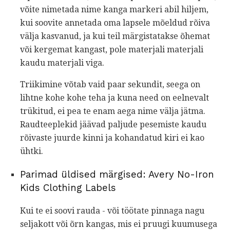
võite nimetada nime kanga markeri abil hiljem,
kui soovite annetada oma lapsele mõeldud rõiva
välja kasvanud, ja kui teil märgistatakse õhemat
või kergemat kangast, pole materjali materjali
kaudu materjali viga.
Triikimine võtab vaid paar sekundit, seega on
lihtne kohe kohe teha ja kuna need on eelnevalt
trükitud, ei pea te enam aega nime välja jätma.
Raudteeplekid jäävad paljude pesemiste kaudu
rõivaste juurde kinni ja kohandatud kiri ei kao
ühtki.
Parimad üldised märgised: Avery No-Iron
Kids Clothing Labels
Kui te ei soovi rauda - või töötate pinnaga nagu
seljakott või õrn kangas, mis ei pruugi kuumusega