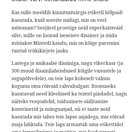
Kas sulle meeldib kinnitusmärgis etiketil hõlpsalt
kasutada, kuid soovite midagi, mis on veel
mõnusam? Seejärel proovige neid superkaitsvaid
silte, mille on loonud iseseisev disainer ja mida
müüakse Mintedi kaudu, mis on kõige paremini
tuntud trükikirjete jaoks.
Lastega ja unikaalse disainiga, nagu vikerkaar (ja
300 muud disainilahendused kõigile vanustele ja
sugupõlvedele), on teie laps koheselt valmis
koguma oma rõivaid rahvahulgast. Boonuseks
kasutavad need kleebised ka teistel pindadel, nagu
näiteks veepudelid, toiduainete säilitamise
konteinerid ja mänguasjad, nii et saate neid
kasutada mis tahes teie lapse asjadega, mis võivad
maja lahkuda. Teie laps armastab oma etikettidel