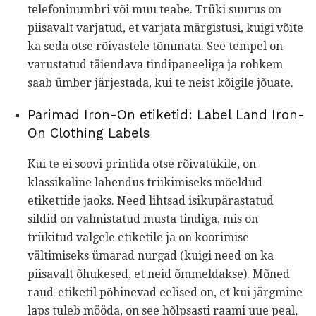
telefoninumbri või muu teabe. Trüki suurus on
piisavalt varjatud, et varjata märgistusi, kuigi võite
ka seda otse rõivastele tõmmata. See tempel on
varustatud täiendava tindipaneeliga ja rohkem
saab ümber järjestada, kui te neist kõigile jõuate.
Parimad Iron-On etiketid: Label Land Iron-
On Clothing Labels
Kui te ei soovi printida otse rõivatükile, on
klassikaline lahendus triikimiseks mõeldud
etikettide jaoks. Need lihtsad isikupärastatud
sildid on valmistatud musta tindiga, mis on
trükitud valgele etiketile ja on koorimise
vältimiseks ümarad nurgad (kuigi need on ka
piisavalt õhukesed, et neid õmmeldakse). Mõned
raud-etiketil põhinevad eelised on, et kui järgmine
laps tuleb mööda, on see hõlpsasti raami uue peal,