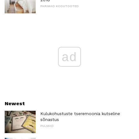
PARIMAD KODUTOOTED
ad
Newest
Kulukohustuste tseremoonia kutseline
sõnastus
PULMAD