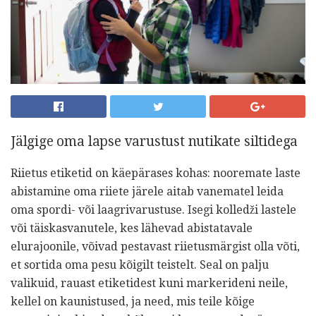
Jälgige oma lapse varustust nutikate siltidega
Riietus etiketid on käepärases kohas: nooremate laste
abistamine oma riiete järele aitab vanematel leida
oma spordi- või laagrivarustuse. Isegi kolledži lastele
või täiskasvanutele, kes lähevad abistatavale
elurajoonile, võivad pestavast riietusmärgist olla võti,
et sortida oma pesu kõigilt teistelt. Seal on palju
valikuid, rauast etiketidest kuni markerideni neile,
kellel on kaunistused, ja need, mis teile kõige