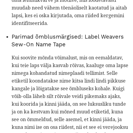
oma lemmikvärve ja motiive, mis loodetavasti
muudab need vähem tõenäoliselt kaotatud ja aitab
lapsi, kes ei oska kirjutada, oma riided kergemini
identifitseerida.
Parimad õmblusmärgised: Label Weavers
Sew-On Name Tape
Kui soovite mõnda võimalust, mis on eemaldatav,
kui teie laps välja kasvab rõivas, kaaluge oma lapse
nimega kohandatud nimeplaadi tellimist. Selle
etiketil koondatakse nime kitsa lindi lindi pikkuse
kangale ja lõigatakse see õmbluseks kohale. Kuigi
võib-olla läheb silt rõivale veidi pikemaks ajaks,
kui koorida ja kinni jääda, on see luksusliku tunde
ja on ka kestvam kui mõned muud etiketid, kuna
see on õmmeldud, selle asemel, et kinni jääda, ja
kuna nimi ise on osa riidest, nii et see ei verejooksu