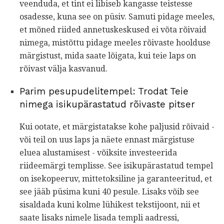
veenduda, et tint ei libiseb kangasse teistesse
osadesse, kuna see on püsiv. Samuti pidage meeles,
et mõned riided annetuskeskused ei võta rõivaid
nimega, mistõttu pidage meeles rõivaste hoolduse
märgistust, mida saate lõigata, kui teie laps on
rõivast välja kasvanud.
Parim pesupudelitempel: Trodat Teie
nimega isikupärastatud rõivaste pitser
Kui ootate, et märgistatakse kohe paljusid rõivaid -
või teil on uus laps ja näete ennast märgistuse
eluea alustamisest - võiksite investeerida
riideemärgi templisse. See isikupärastatud tempel
on isekopeeruv, mittetoksiline ja garanteeritud, et
see jääb püsima kuni 40 pesule. Lisaks võib see
sisaldada kuni kolme lühikest tekstijoont, nii et
saate lisaks nimele lisada templi aadressi,