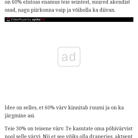
on 60% elutoas enamus teie seintest, suured akendist
osad, nagu piirkonna vaip ja võibolla ka diivan.
ad
Idee on selles, et 60% värv kinnitab ruumi ja on ka
järgmine asi.
Teie 30% on teisene värv. Te kasutate oma põhivärvist
pool selle värvi. Nii et see võiks olla draperies, aktsent