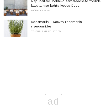
Näpunäiteid Mehhiko samalaadsete toolide
kasutamise kohta kodus Decor
MÖÖBLIDISAINID
Roosmariin - Kasvav roosmariin
siseruumides
TOIDUPLAANI PÕHITÕED
ad