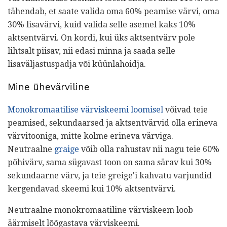
tähendab, et saate valida oma 60% peamise värvi, oma
30% lisavärvi, kuid valida selle asemel kaks 10%
aktsentvärvi. On kordi, kui üks aktsentvärv pole
lihtsalt piisav, nii edasi minna ja saada selle
lisaväljastuspadja või küünlahoidja.
Mine ühevärviline
Monokromaatilise värviskeemi loomisel
võivad teie
peamised, sekundaarsed ja aktsentvärvid olla erineva
värvitooniga, mitte kolme erineva värviga.
Neutraalne
graige
võib olla rahustav nii nagu teie 60%
põhivärv, sama sügavast toon on sama särav kui 30%
sekundaarne värv, ja teie greige'i kahvatu varjundid
kergendavad skeemi kui 10% aktsentvärvi.
Neutraalne monokromaatiline värviskeem loob
äärmiselt lõõgastava värviskeemi.