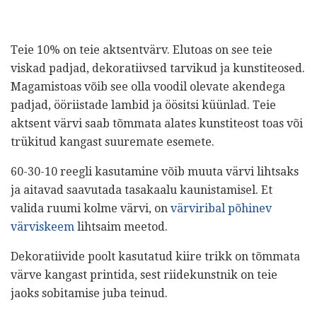
Teie 10% on teie aktsentvärv. Elutoas on see teie
viskad padjad, dekoratiivsed tarvikud ja kunstiteosed.
Magamistoas võib see olla voodil olevate akendega
padjad, ööriistade lambid ja öösitsi küünlad. Teie
aktsent värvi saab tõmmata alates kunstiteost toas või
trükitud kangast suuremate esemete.
60-30-10 reegli kasutamine võib muuta värvi lihtsaks
ja aitavad saavutada tasakaalu kaunistamisel. Et
valida ruumi kolme värvi, on
värviribal põhinev
värviskeem
lihtsaim meetod.
Dekoratiivide poolt kasutatud kiire trikk on tõmmata
värve kangast printida, sest riidekunstnik on teie
jaoks sobitamise juba teinud.