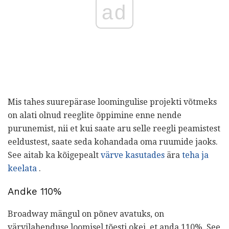
ad
Mis tahes suurepärase loomingulise projekti võtmeks
on alati olnud reeglite õppimine enne nende
purunemist, nii et kui saate aru selle reegli peamistest
eeldustest, saate seda kohandada oma ruumide jaoks.
See aitab ka kõigepealt
värve kasutades
ära
teha ja
keelata
.
Andke 110%
Broadway mängul on põnev avatuks, on
värvilahenduse loomisel tõesti okei, et anda 110%. See