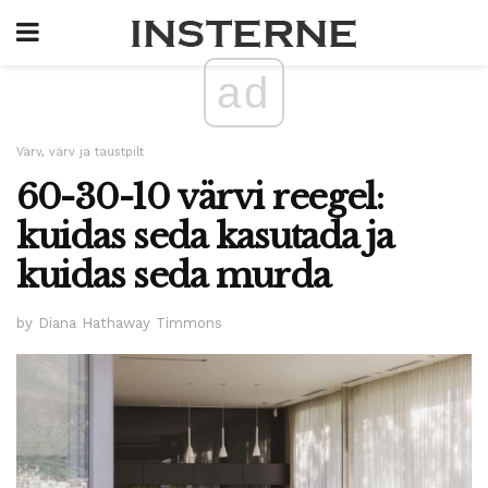
ad
Värv, värv ja taustpilt
60-30-10 värvi reegel:
kuidas seda kasutada ja
kuidas seda murda
by Diana Hathaway Timmons