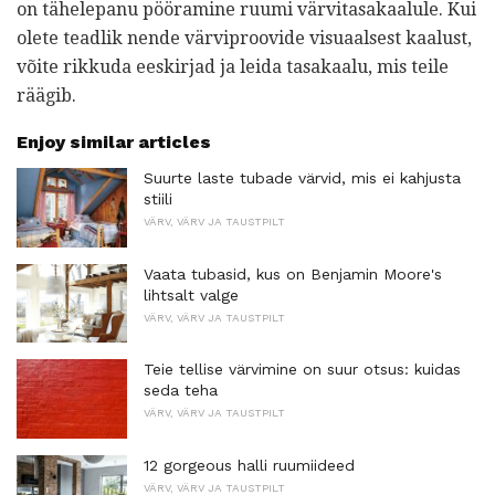
on tähelepanu pööramine ruumi värvitasakaalule. Kui
olete teadlik nende värviproovide visuaalsest kaalust,
võite rikkuda eeskirjad ja leida tasakaalu, mis teile
räägib.
Enjoy similar articles
Suurte laste tubade värvid, mis ei kahjusta
stiili
VÄRV, VÄRV JA TAUSTPILT
Vaata tubasid, kus on Benjamin Moore's
lihtsalt valge
VÄRV, VÄRV JA TAUSTPILT
Teie tellise värvimine on suur otsus: kuidas
seda teha
VÄRV, VÄRV JA TAUSTPILT
12 gorgeous halli ruumiideed
VÄRV, VÄRV JA TAUSTPILT