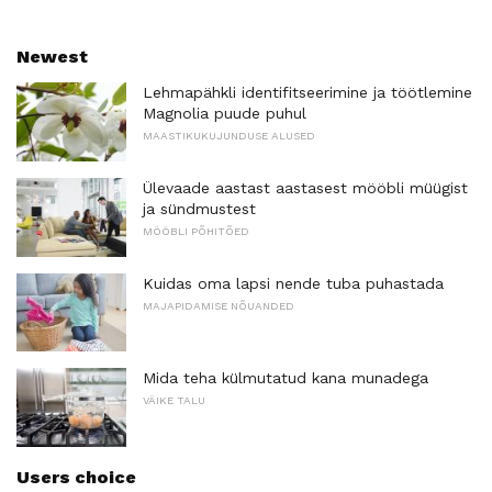
Newest
Lehmapähkli identifitseerimine ja töötlemine
Magnolia puude puhul
MAASTIKUKUJUNDUSE ALUSED
Ülevaade aastast aastasest mööbli müügist
ja sündmustest
MÖÖBLI PÕHITÕED
Kuidas oma lapsi nende tuba puhastada
MAJAPIDAMISE NÕUANDED
Mida teha külmutatud kana munadega
VÄIKE TALU
Users choice