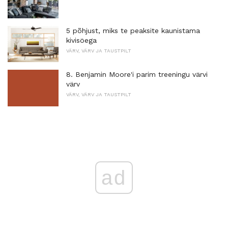
5 põhjust, miks te peaksite kaunistama
kivisöega
VÄRV, VÄRV JA TAUSTPILT
8. Benjamin Moore'i parim treeningu värvi
värv
VÄRV, VÄRV JA TAUSTPILT
ad