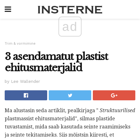
ad
Trim & vormimine
3 asendamatut plastist
ehitusmaterjalid
by Lee Wallender
Ma alustasin seda artiklit, pealkirjaga "
Struktuurilised
plastmassist ehitusmaterjalid", silmas plastide
tuvastamist, mida saab kasutada seinte raamimiseks
ja seinte tekitamiseks. Siis mõistsin kiiresti, et