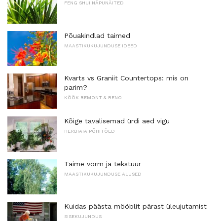
FENG SHUI NÄPUNÄITED
Põuakindlad taimed
MAASTIKUKUJUNDUSE IDEED
Kvarts vs Graniit Countertops: mis on
parim?
KÖÖK REMONT & RENO
Kõige tavalisemad ürdi aed vigu
HERBIAIA PÕHITÕED
Taime vorm ja tekstuur
MAASTIKUKUJUNDUSE ALUSED
Kuidas päästa mööblit pärast üleujutamist
SISEKUJUNDUS