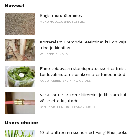
Newest
Sügis muru üleminek
MURU HOOLDUSPROBLEEMID
Korterelamu remodelleerimine: kui on vaja
lube ja kinnitust
VÄIKESED RUUMID
Enne toiduvalmistamisprotsessori ostmist -
toiduvalmistamisosakonna ostunõuanded
KODUTARBED SHOPPING GUIDES
Vask toru PEX toru: kiiremini ja lihtsam kui
võite ette kujutada
SANITAARTEHNILISED PARANDUSED
Users choice
10 õhufiltreerimisseadmed Feng Shui jaoks