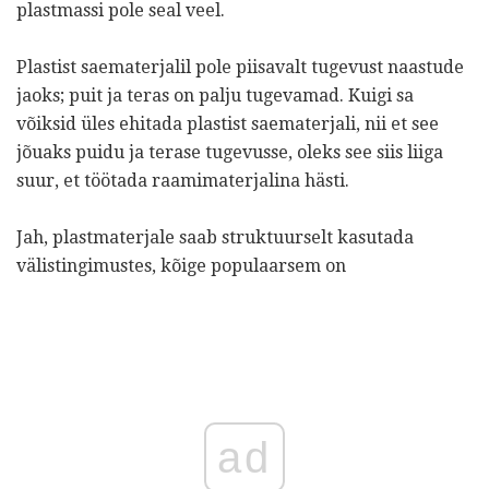
plastmassi pole seal veel.
Plastist saematerjalil pole piisavalt tugevust naastude
jaoks; puit ja teras on palju tugevamad. Kuigi sa
võiksid üles ehitada plastist saematerjali, nii et see
jõuaks puidu ja terase tugevusse, oleks see siis liiga
suur, et töötada raamimaterjalina hästi.
Jah, plastmaterjale saab struktuurselt kasutada
välistingimustes, kõige populaarsem on
ad