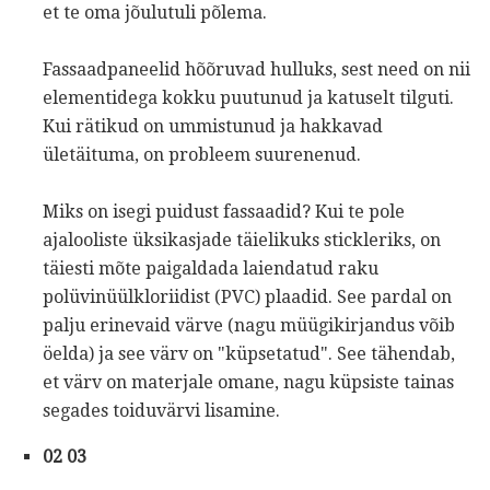
et te oma jõulutuli põlema.
Fassaadpaneelid hõõruvad hulluks, sest need on nii
elementidega kokku puutunud ja katuselt tilguti.
Kui rätikud on ummistunud ja hakkavad
ületäituma, on probleem suurenenud.
Miks on isegi puidust fassaadid? Kui te pole
ajalooliste üksikasjade täielikuks stickleriks, on
täiesti mõte paigaldada laiendatud raku
polüvinüülkloriidist (PVC) plaadid. See pardal on
palju erinevaid värve (nagu müügikirjandus võib
öelda) ja see värv on "küpsetatud". See tähendab,
et värv on materjale omane, nagu küpsiste tainas
segades toiduvärvi lisamine.
02 03