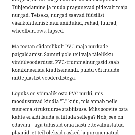
Tühjendamine ja muda pragunevad pidevalt maja
nurgad. Teiseks, nurgad saavad füüsilist
väärkohtlemist: muruniidukid, rehad, luurad,
wheelbarrows, lapsed.
Ma toetan südamlikult PVC maja nurkade
paigaldamist. Samuti pole teil vaja täielikku
vinüülvooderdust. PVC-trummelnurgasid saab
kombineerida kiudtsemendi, puidu või muude
mitteplastist vooderdistega.
Lõpuks on võimalik osta PVC nurki, mis
moodustavad kindla "L" kuju, mis annab neile
suurema struktuurse stabiilsuse. Miks soovite osta
kahte eraldi lauda ja liituda sellega? Noh, see on
odavam - aga tühistad oma hästi ettevalmistatud
plaanid, et teil oleksid rasked ja purunematud