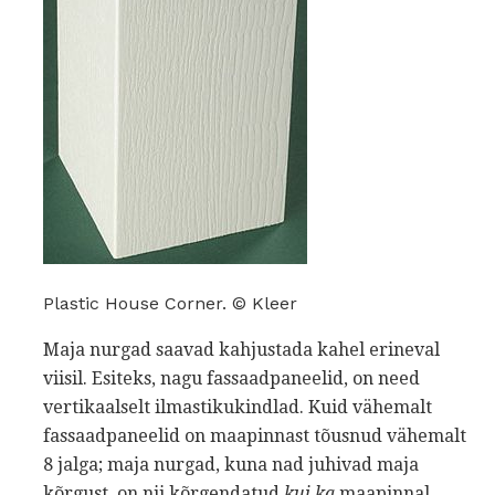
Plastic House Corner. © Kleer
Maja nurgad saavad kahjustada kahel erineval
viisil. Esiteks, nagu fassaadpaneelid, on need
vertikaalselt ilmastikukindlad. Kuid vähemalt
fassaadpaneelid on maapinnast tõusnud vähemalt
8 jalga; maja nurgad, kuna nad juhivad maja
kõrgust, on nii kõrgendatud
kui ka
maapinnal.