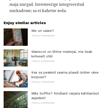
maja nurgad. Investeerige integreeritud
nurkadesse; sa ei kahetse seda.
Enjoy similar articles
Mis on sääre?
TRIM & VORMIMINE
Wainscot on lihtne materjal, mis lisab
koheselt stiili
TRIM & VORMIMINE
Kas sa peaksid saama plaadi ümber ukse
korpuse?
TRIM & VORMIMINE
Miks Soffits? Kindlasti varjata kahtlastest
asjadest!
TRIM & VORMIMINE