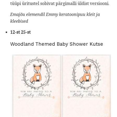
tüüpi üritustel sobivat pärgimalli üldist versiooni.
Emajõu
elemendil Emmy
keratoonipuu kleit ja
kleebised
12-st 25-st
Woodland Themed Baby Shower Kutse