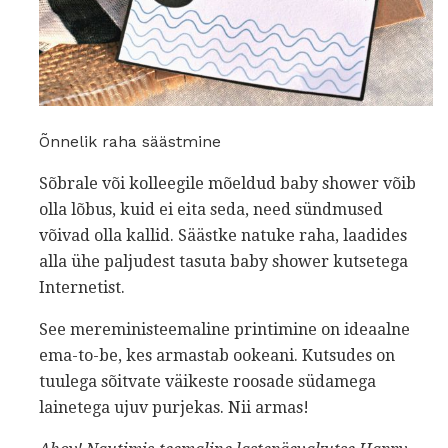
Õnnelik raha säästmine
Sõbrale või kolleegile mõeldud baby shower võib
olla lõbus, kuid ei eita seda, need sündmused
võivad olla kallid. Säästke natuke raha, laadides
alla ühe paljudest tasuta baby shower kutsetega
Internetist.
See mereministeemaline printimine on ideaalne
ema-to-be, kes armastab ookeani. Kutsudes on
tuulega sõitvate väikeste roosade südamega
lainetega ujuv purjekas. Nii armas!