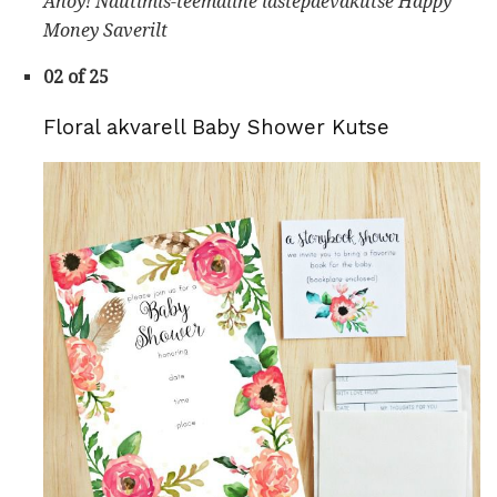
Ahoy!
Nautimis-teemaline lastepäevakutse
Happy
Money Saverilt
02 of 25
Floral akvarell Baby Shower Kutse