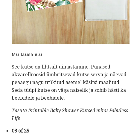
Mu lausa elu
See kutse on lihtsalt uimastamine. Punased
akvarellroosid ümbritsevad kutse serva ja näevad
peaaegu nagu trükitud asemel käsitsi maalitud.
Seda tüüpi kutse on väga naiselik ja sobib hästi ka
beebidele ja beebidele.
Tasuta Printable Baby Shower Kutsed
minu Fabuless
Life
03 of 25