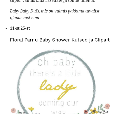
super valmis oma rasedatega toime tulema.
Baby Baby Dušš, mis on valmis
pakkima tavalist
igapäevast ema
11-st 25-st
Floral Pärnu Baby Shower Kutsed ja Clipart