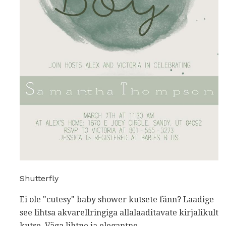
Shutterfly
Ei ole "cutesy" baby shower kutsete fänn? Laadige
see lihtsa akvarellringiga allalaaditavate kirjalikult
kutse. Väga lihtne ja elegantne.