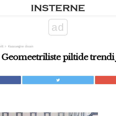
ad
ilt
Kaasaegne disain
a Geomeetriliste piltide trendi 