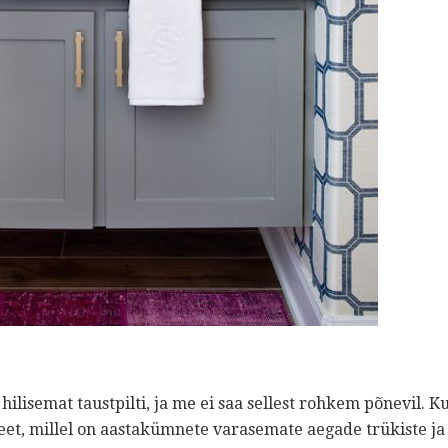
hilisemat taustpilti, ja me ei saa sellest rohkem põnevil. 
et, millel on aastakümnete varasemate aegade trükiste ja 