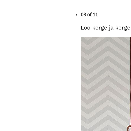
03 of 11
Loo kerge ja kerg