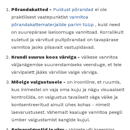
Põrandakatted -
Puidust põrandad
ei ole
praktilisest vaatepunktist
vannitoa
põrandakattematerjalide parim tüüp
, kuid need
on suurepärase iseloomuga vannitoad. Korralikult
suletud ja värvitud puitpõrandad on tavapärase
vannitoa jaoks piisavalt vastupidavad.
Krundi suurus koos värviga -
väikese vannitoa
väljanägemise suurendamiseks veenduge, et teie
värvipalett jääks värvilise valge värviga.
Mõelge valgustusele -
on irooniline, et ruumis,
kus inimestel on vaja oma kuju ja nägu visuaalselt
kontrollida, on valgustus tavaliselt väga väike ja
kontsentreeritud ainult ühes kohas - nimelt
laevarustusest. Vähemalt kaaluge vannitoa peegli
ümber valgustamist kangide kujul.
Seinavalgustid ja värv -
Valgete või kreemjas