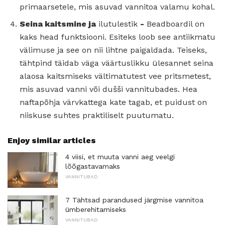
primaarsetele, mis asuvad vannitoa valamu kohal.
Seina kaitsmine ja
ilutulestik
-
Beadboardil on
kaks head funktsiooni. Esiteks loob see antiikmatu
välimuse ja see on nii lihtne paigaldada. Teiseks,
tähtpind täidab väga väärtuslikku ülesannet seina
alaosa kaitsmiseks vältimatutest vee pritsmetest,
mis asuvad vanni või dušši vannitubades. Hea
naftapõhja värvkattega kate tagab, et puidust on
niiskuse suhtes praktiliselt puutumatu.
Enjoy similar articles
4 viisi, et muuta vanni aeg veelgi
lõõgastavamaks
VANNITUBAD
7 Tähtsad parandused järgmise vannitoa
ümberehitamiseks
VANNITUBAD