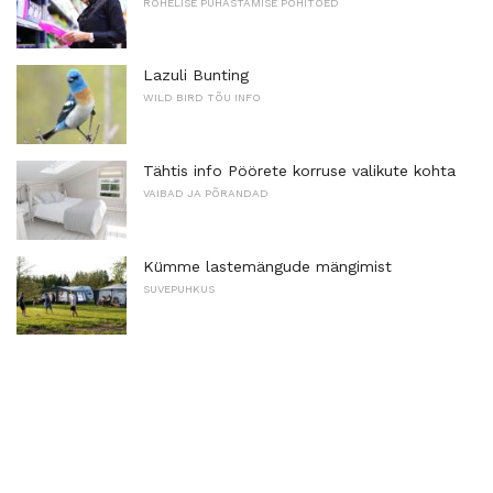
ROHELISE PUHASTAMISE PÕHITÕED
Lazuli Bunting
WILD BIRD TÕU INFO
Tähtis info Pöörete korruse valikute kohta
VAIBAD JA PÕRANDAD
Kümme lastemängude mängimist
SUVEPUHKUS