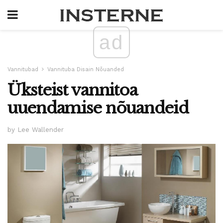
ad
Vannitubad
Vannituba Disain Nõuanded
Üksteist vannitoa
uuendamise nõuandeid
by Lee Wallender