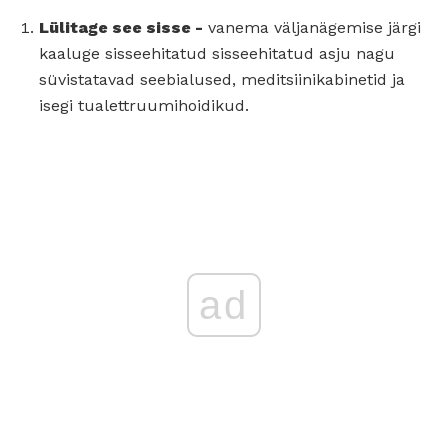
Lülitage see sisse -
vanema väljanägemise järgi
kaaluge sisseehitatud sisseehitatud asju nagu
süvistatavad seebialused, meditsiinikabinetid ja
isegi tualettruumihoidikud.
ad