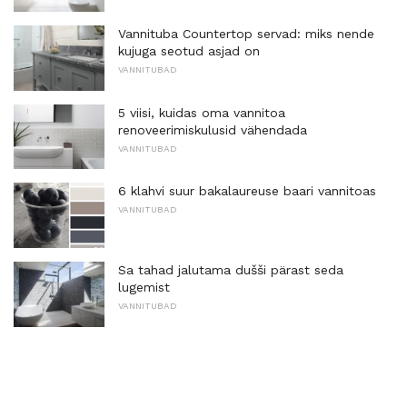
Vannituba Countertop servad: miks nende
kujuga seotud asjad on
VANNITUBAD
5 viisi, kuidas oma vannitoa
renoveerimiskulusid vähendada
VANNITUBAD
6 klahvi suur bakalaureuse baari vannitoas
VANNITUBAD
Sa tahad jalutama dušši pärast seda
lugemist
VANNITUBAD