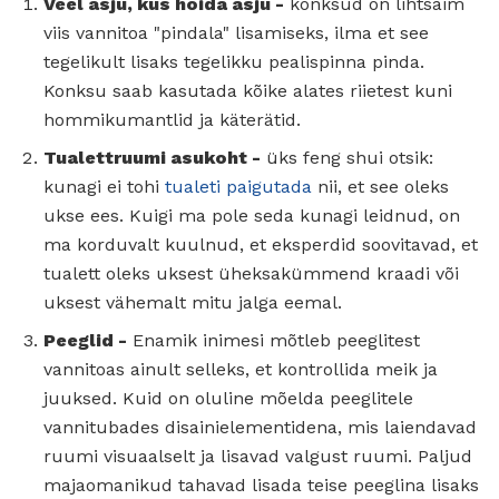
Veel asju, kus hoida asju -
konksud on lihtsaim
viis vannitoa "pindala" lisamiseks, ilma et see
tegelikult lisaks tegelikku pealispinna pinda.
Konksu saab kasutada kõike alates riietest kuni
hommikumantlid ja käterätid.
Tualettruumi asukoht -
üks feng shui otsik:
kunagi ei tohi
tualeti paigutada
nii, et see oleks
ukse ees. Kuigi ma pole seda kunagi leidnud, on
ma korduvalt kuulnud, et eksperdid soovitavad, et
tualett oleks uksest üheksakümmend kraadi või
uksest vähemalt mitu jalga eemal.
Peeglid -
Enamik inimesi mõtleb peeglitest
vannitoas ainult selleks, et kontrollida meik ja
juuksed. Kuid on oluline mõelda peeglitele
vannitubades disainielementidena, mis laiendavad
ruumi visuaalselt ja lisavad valgust ruumi. Paljud
majaomanikud tahavad lisada teise peeglina lisaks