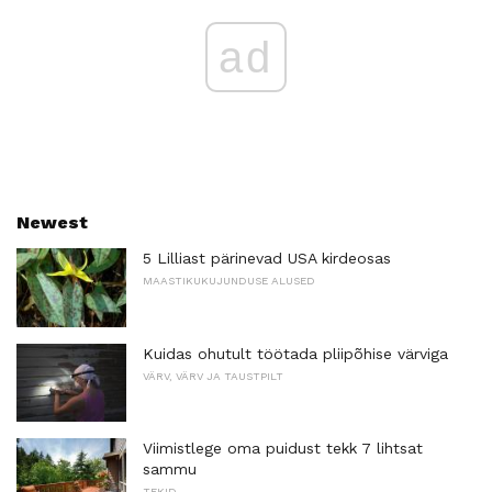
ad
Newest
5 Lilliast pärinevad USA kirdeosas
MAASTIKUKUJUNDUSE ALUSED
Kuidas ohutult töötada pliipõhise värviga
VÄRV, VÄRV JA TAUSTPILT
Viimistlege oma puidust tekk 7 lihtsat
sammu
TEKID