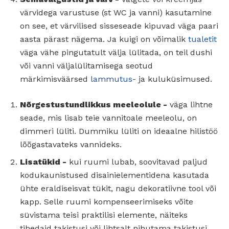
värvidega varustuse (st WC ja vanni) kasutamine
on see, et värvilised sisseseade kipuvad väga paari
aasta pärast nägema. Ja kuigi on võimalik
tualetit
väga vähe pingutatult välja lülitada, on teil dushi
või vanni väljalülitamisega seotud
märkimisväärsed
lammutus-
ja kuluküsimused.
Nõrgestustundlikkus meeleolule -
väga lihtne
seade, mis lisab teie vannitoale meeleolu, on
dimmeri lüliti. Dummiku lüliti on ideaalne hilistöö
lõõgastavateks vannideks.
Lisatükid -
kui ruumi lubab, soovitavad paljud
kodukaunistused disainielementidena kasutada
ühte eraldiseisvat tükit, nagu dekoratiivne tool või
kapp. Selle ruumi kompenseerimiseks võite
süvistama teisi praktilisi elemente, näiteks
tihedaid takistusi või lihtsalt nihutama takistusi