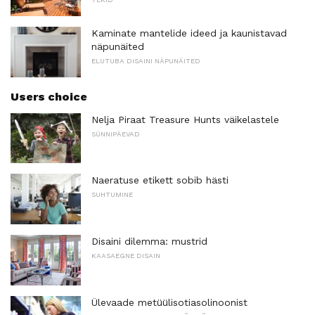
Kaminate mantelide ideed ja kaunistavad
näpunäited
ELUTUBA DISAINI NÄPUNÄITED
Users choice
Nelja Piraat Treasure Hunts väikelastele
SÜNNIPÄEVAD
Naeratuse etikett sobib hästi
SUHTUMINE
Disaini dilemma: mustrid
KAASAEGNE DISAIN
Ülevaade metüülisotiasolinoonist