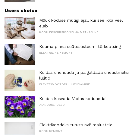
Users choice
Müük koduse müügi ajal, kui see ikka veel
elab
KODU EKSKURSIOONID JA MATKAMINE
Kuuma pinna süütesüsteemi tõrkeotsing
ELEKTRILINE REMONT
Kuidas ühendada ja paigaldada üheastmelisi
lülitid
ELEKTRIMOOTORI JUHENDAMINE
Kuidas kasvada Violas koduaedal
AIANDUSE IDEED
Elektrikoodeks turustusvõimalustele
KODU REMONT