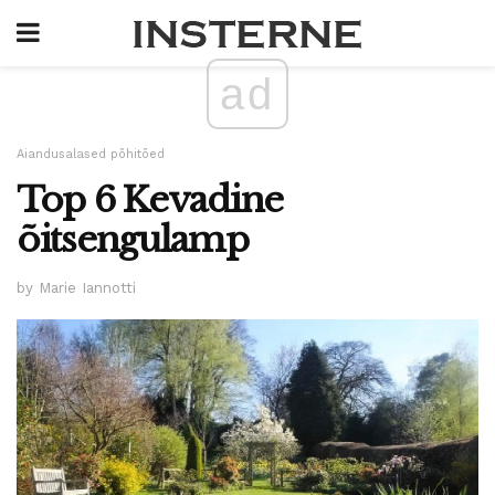
ad
Aiandusalased põhitõed
Top 6 Kevadine
õitsengulamp
by Marie Iannotti