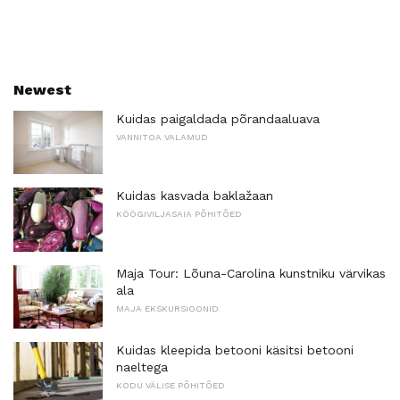
Newest
Kuidas paigaldada põrandaaluava
VANNITOA VALAMUD
Kuidas kasvada baklažaan
KÖÖGIVILJASAIA PÕHITÕED
Maja Tour: Lõuna-Carolina kunstniku värvikas
ala
MAJA EKSKURSIOONID
Kuidas kleepida betooni käsitsi betooni
naeltega
KODU VÄLISE PÕHITÕED