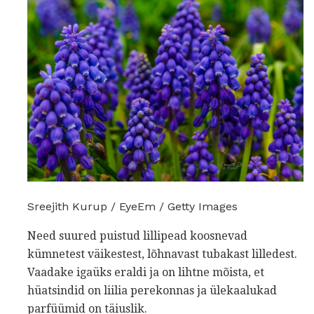
Sreejith Kurup / EyeEm / Getty Images
Need suured puistud lillipead koosnevad
kümnetest väikestest, lõhnavast tubakast lilledest.
Vaadake igaüks eraldi ja on lihtne mõista, et
hüatsindid on liilia perekonnas ja ülekaalukad
parfüümid on täiuslik.