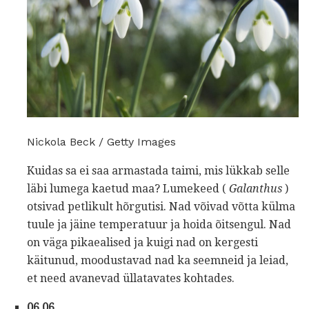
Nickola Beck / Getty Images
Kuidas sa ei saa armastada taimi, mis lükkab selle
läbi lumega kaetud maa? Lumekeed (
Galanthus
)
otsivad petlikult hõrgutisi. Nad võivad võtta külma
tuule ja jäine temperatuur ja hoida õitsengul. Nad
on väga pikaealised ja kuigi nad on kergesti
käitunud, moodustavad nad ka seemneid ja leiad,
et need avanevad üllatavates kohtades.
06 06