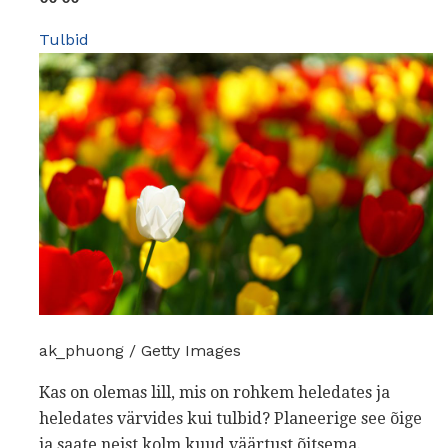
Tulbid
ak_phuong / Getty Images
Kas on olemas lill, mis on rohkem heledates ja
heledates värvides kui tulbid? Planeerige see õige
ja saate neist kolm kuud väärtust õitsema.