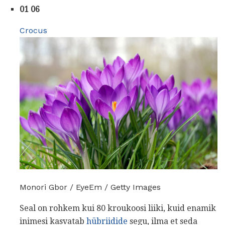
01 06
Crocus
Monori Gbor / EyeEm / Getty Images
Seal on rohkem kui 80 kroukoosi liiki, kuid enamik
inimesi kasvatab
hübriidide
segu, ilma et seda