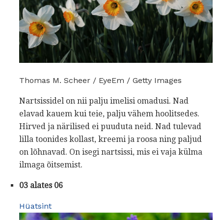
Thomas M. Scheer / EyeEm / Getty Images
Nartsissidel on nii palju imelisi omadusi. Nad
elavad kauem kui teie, palju vähem hoolitsedes.
Hirved ja närilised ei puuduta neid. Nad tulevad
lilla toonides kollast, kreemi ja roosa ning paljud
on lõhnavad. On isegi nartsissi, mis ei vaja külma
ilmaga õitsemist.
03 alates 06
Hüatsint