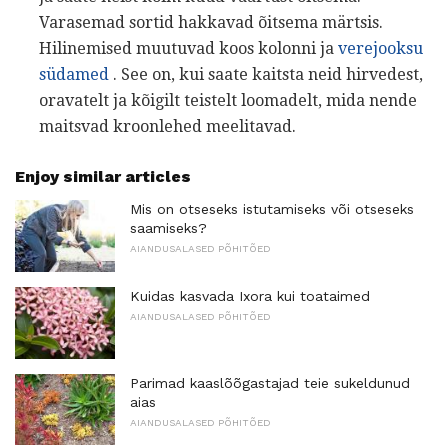
Varasemad sortid hakkavad õitsema märtsis.
Hilinemised muutuvad koos kolonni ja
verejooksu
südamed
. See on, kui saate kaitsta neid hirvedest,
oravatelt ja kõigilt teistelt loomadelt, mida nende
maitsvad kroonlehed meelitavad.
Enjoy similar articles
Mis on otseseks istutamiseks või otseseks
saamiseks?
AIANDUSALASED PÕHITÕED
Kuidas kasvada Ixora kui toataimed
AIANDUSALASED PÕHITÕED
Parimad kaaslõõgastajad teie sukeldunud
aias
AIANDUSALASED PÕHITÕED