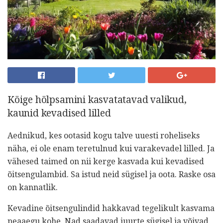
Kõige hõlpsamini kasvatatavad valikud,
kaunid kevadised lilled
Aednikud, kes ootasid kogu talve uuesti roheliseks
näha, ei ole enam teretulnud kui varakevadel lilled. Ja
vähesed taimed on nii kerge kasvada kui kevadised
õitsengulambid. Sa istud neid sügisel ja oota. Raske osa
on kannatlik.
Kevadine õitsengulindid hakkavad tegelikult kasvama
peaaegu kohe. Nad saadavad juurte sügisel ja võivad