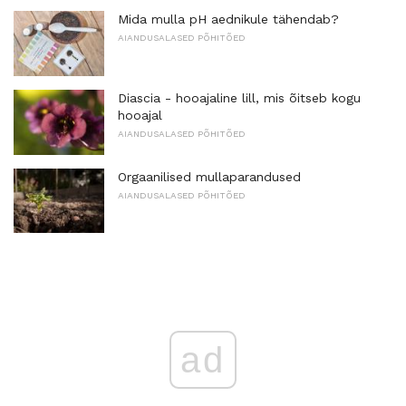
Mida mulla pH aednikule tähendab?
AIANDUSALASED PÕHITÕED
Diascia - hooajaline lill, mis õitseb kogu
hooajal
AIANDUSALASED PÕHITÕED
Orgaanilised mullaparandused
AIANDUSALASED PÕHITÕED
ad