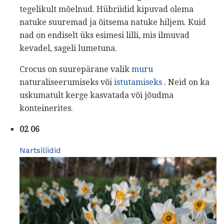
tegelikult mõelnud. Hübriidid kipuvad olema
natuke suuremad ja õitsema natuke hiljem. Kuid
nad on endiselt üks esimesi lilli, mis ilmuvad
kevadel, sageli lumetuna.
Crocus on suurepärane valik
muru
naturaliseerumiseks või
istutamiseks
. Neid on ka
uskumatult kerge kasvatada või jõudma
konteinerites.
02 06
Nartsiliidid