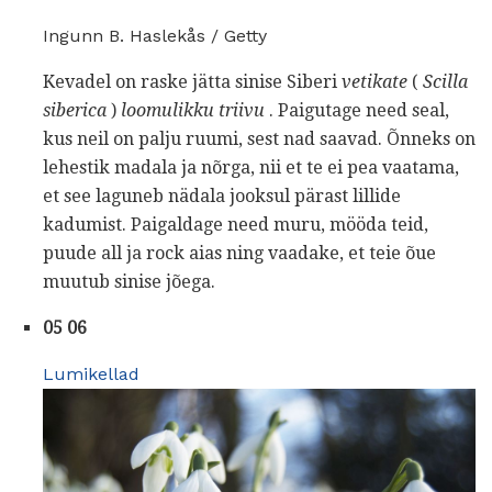
Ingunn B. Haslekås / Getty
Kevadel on raske jätta sinise Siberi
vetikate
(
Scilla
siberica
)
loomulikku triivu
. Paigutage need seal,
kus neil on palju ruumi, sest nad saavad. Õnneks on
lehestik madala ja nõrga, nii et te ei pea vaatama,
et see laguneb nädala jooksul pärast lillide
kadumist. Paigaldage need muru, mööda teid,
puude all ja rock aias ning vaadake, et teie õue
muutub sinise jõega.
05 06
Lumikellad