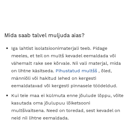
Mida saab talvel muljuda aias?
Iga lahtist isolatsioonimaterjali teeb. Pidage
meeles, et teil on multš kevadel eemaldada või
vähemalt rake see kõrvale. Nii vali materjal, mida
on lihtne käsitseda.
Pihustatud multšš
, õled,
männiõli või hakitud lehed on kergesti
eemaldatavad või kergesti pinnasele töödeldud.
Kui teie maa ei külmuta enne jõulude lõppu, võite
kasutada oma jõulupuu lõiketsooni
multšivaitsena. Need on toredad, sest kevadel on
neid nii lihtne eemaldada.