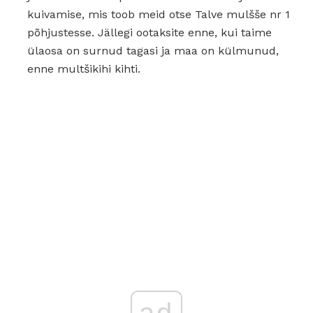
kuivamise, mis toob meid otse Talve mulšše nr 1
põhjustesse. Jällegi ootaksite enne, kui taime
ülaosa on surnud tagasi ja maa on külmunud,
enne multšikihi kihti.