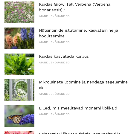
Kuidas Grow Tall Verbena (Verbena
bonariensis)?
AIANDUSNÕUANDED
Hütsintiinide istutamine, kasvatamine ja
hoolitsemine
AIANDUSNÕUANDED
Kuidas kasvatada kurbus
AIANDUSNÕUANDED
Mikrolainete loomine ja nendega tegelemine
aias
AIANDUSNÕUANDED
Lilled, mis meelitavad monarhi liblikaid
AIANDUSNÕUANDED
Poinsettia: lõbusad faktid, näpunäited ja