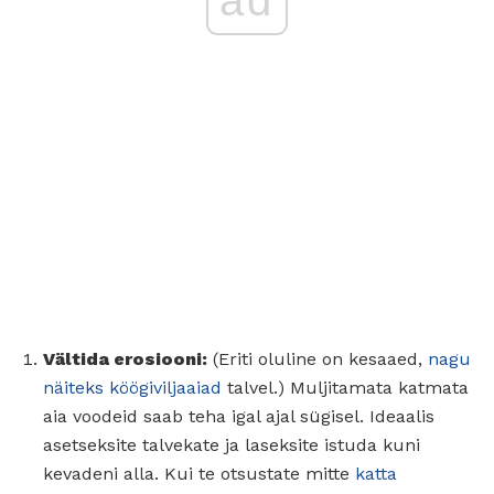
ad
Vältida erosiooni:
(Eriti oluline on kesaaed,
nagu
näiteks köögiviljaaiad
talvel.) Muljitamata katmata
aia voodeid saab teha igal ajal sügisel. Ideaalis
asetseksite talvekate ja laseksite istuda kuni
kevadeni alla. Kui te otsustate mitte
katta