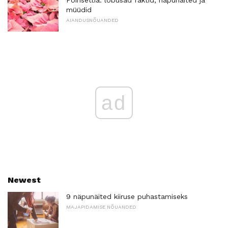
müüdid
AIANDUSNÕUANDED
ad
Newest
9 näpunäited kiiruse puhastamiseks
MAJAPIDAMISE NÕUANDED