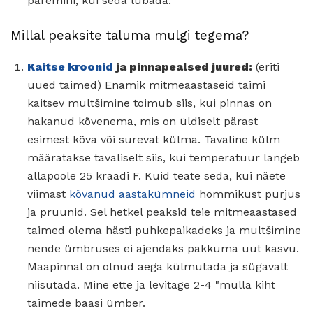
paremini, kui seda lubada.
Millal peaksite taluma mulgi tegema?
Kaitse kroonid
ja pinnapealsed juured:
(eriti
uued taimed) Enamik mitmeaastaseid taimi
kaitsev multšimine toimub siis, kui pinnas on
hakanud kõvenema, mis on üldiselt pärast
esimest kõva või surevat külma. Tavaline külm
määratakse tavaliselt siis, kui temperatuur langeb
allapoole 25 kraadi F. Kuid teate seda, kui näete
viimast
kõvanud aastakümneid
hommikust purjus
ja pruunid. Sel hetkel peaksid teie mitmeaastased
taimed olema hästi puhkepaikadeks ja multšimine
nende ümbruses ei ajendaks pakkuma uut kasvu.
Maapinnal on olnud aega külmutada ja sügavalt
niisutada. Mine ette ja levitage 2-4 "mulla kiht
taimede baasi ümber.