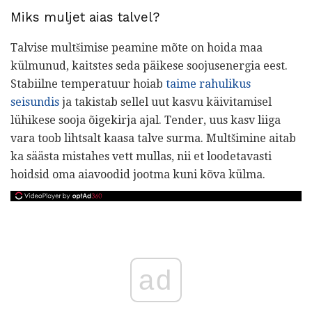
Miks muljet aias talvel?
Talvise multšimise peamine mõte on hoida maa
külmunud, kaitstes seda päikese soojusenergia eest.
Stabiilne temperatuur hoiab
taime rahulikus
seisundis
ja takistab sellel uut kasvu käivitamisel
lühikese sooja õigekirja ajal. Tender, uus kasv liiga
vara toob lihtsalt kaasa talve surma. Multšimine aitab
ka säästa mistahes vett mullas, nii et loodetavasti
hoidsid oma aiavoodid jootma kuni kõva külma.
ad