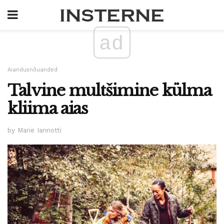
ad
Aiandusnõuanded
Talvine multšimine külma
kliima aias
by Marie Iannotti