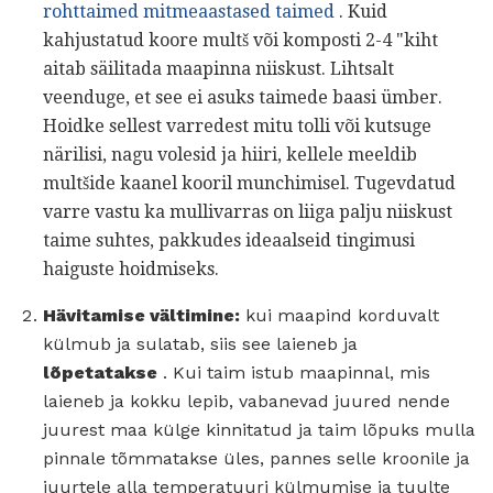
rohttaimed mitmeaastased taimed
. Kuid
kahjustatud koore multš või komposti 2-4 "kiht
aitab säilitada maapinna niiskust. Lihtsalt
veenduge, et see ei asuks taimede baasi ümber.
Hoidke sellest varredest mitu tolli või kutsuge
närilisi, nagu volesid ja hiiri, kellele meeldib
multšide kaanel kooril munchimisel. Tugevdatud
varre vastu ka mullivarras on liiga palju niiskust
taime suhtes, pakkudes ideaalseid tingimusi
haiguste hoidmiseks.
Hävitamise vältimine:
kui maapind korduvalt
külmub ja sulatab, siis see laieneb ja
lõpetatakse
. Kui taim istub maapinnal, mis
laieneb ja kokku lepib, vabanevad juured nende
juurest maa külge kinnitatud ja taim lõpuks mulla
pinnale tõmmatakse üles, pannes selle kroonile ja
juurtele alla temperatuuri külmumise ja tuulte