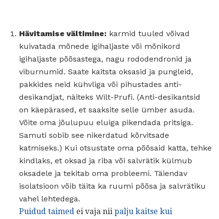
Hävitamise vältimine:
karmid tuuled võivad
kuivatada mõnede igihaljaste või mõnikord
igihaljaste põõsastega, nagu rododendronid ja
viburnumid. Saate kaitsta oksasid ja pungleid,
pakkides neid kühvliga või pihustades anti-
desikandjat, näiteks Wilt-Prufi. (Anti-desikantsid
on käepärased, et saaksite selle ümber asuda.
Võite oma jõulupuu eluiga pikendada pritsiga.
Samuti sobib see nikerdatud kõrvitsade
katmiseks.) Kui otsustate oma põõsaid katta, tehke
kindlaks, et oksad ja riba või salvrätik külmub
oksadele ja tekitab oma probleemi. Täiendav
isolatsioon võib täita ka ruumi põõsa ja salvrätiku
vahel lehtedega.
Puidud taimed
ei vaja nii
palju kaitse kui