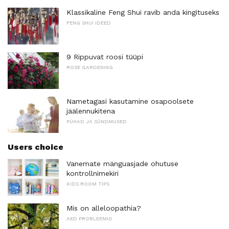
Klassikaline Feng Shui ravib anda kingituseks
FENG SHUI IDEED
9 Rippuvat roosi tüüpi
ROSE GARDENING
Nametagasi kasutamine osapoolsete
jäälennukitena
PÜHAD JA SÜNDMUSED
Users choice
Vanemate mänguasjade ohutuse
kontrollnimekiri
KIDS ROOM TIPS
Mis on alleloopathia?
AED PROBLEEMID