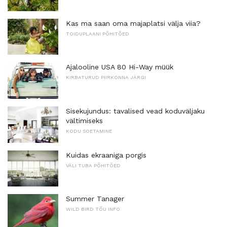
Kas ma saan oma majaplatsi välja viia?
TOIDUPLAANI PÕHITÕED
Ajalooline USA 80 Hi-Way müük
KIRBATURUD PIIRKONNA JÄRGI
Sisekujundus: tavalised vead koduväljaku
vältimiseks
KODU SOETAMINE
Kuidas ekraaniga porgis
VÄLI TUBA PÕHITÕED
Summer Tanager
WILD BIRD TÕU INFO