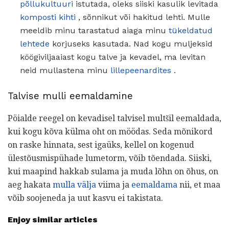
põllukultuuri
istutada, oleks siiski kasulik levitada
komposti kihti
, sõnnikut või hakitud lehti. Mulle
meeldib minu tarastatud aiaga minu
tükeldatud
lehtede
korjuseks kasutada. Nad kogu muljeksid
köögiviljaaiast kogu talve ja kevadel, ma levitan
neid mullastena minu
lillepeenardites
.
Talvise mulli eemaldamine
Pöialde reegel on kevadisel talvisel multšil eemaldada,
kui kogu kõva külma oht on möödas. Seda mõnikord
on raske hinnata, sest igaüks, kellel on kogenud
ülestõusmispühade lumetorm, võib tõendada. Siiski,
kui maapind hakkab sulama ja muda lõhn on õhus, on
aeg hakata
mulla välja
viima ja
eemaldama
nii, et maa
võib soojeneda ja uut kasvu ei takistata.
Enjoy similar articles