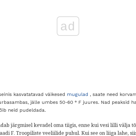
ad
sseinis kasvatatavad väikesed
mugulad
, saate need korva
 turbasambas, jälle umbes 50-60 ° F juures. Nad peaksid
õib neid pudeldada.
dab järgmisel kevadel oma tiigis, enne kui vesi lilli välja t
i F. Troopiliste veeliilide puhul. Kui see on liiga lahe, si