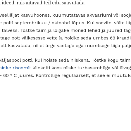
 ideed, mis aitavad teil edu saavutada:
 veeliilijat kasvuhoones, kuumutatavas akvaariumi või soo
e potti septembrikuu / oktoobri lõpus. Kui soovite, võite li
 talveks. Tõstke taim ja lõigake mõned lehed ja juured taga
tage pott väikesesse vette ja hoidke seda umbes 68 kraadi F
vselt kasvatada, nii et ärge väetage ega muretsege liiga pal
väljaspool potti, kui hoiate seda niiskena. Tõstke kogu tai
oidke risoomit
kilekotti koos niiske turbasambliga või liiva
60 ° C juures. Kontrollige regulaarselt, et see ei muutuk