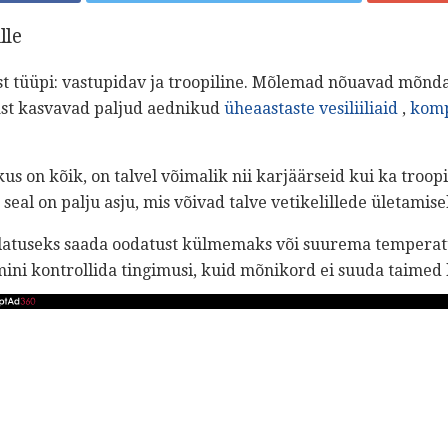
lle
st tüüpi: vastupidav ja troopiline. Mõlemad nõuavad mõnda 
ast kasvavad paljud aednikud
üheaastaste vesiliiliaid
,
komp
us on kõik, on talvel võimalik nii karjäärseid kui ka troopil
seal on palju asju, mis võivad talve vetikelillede ületamise
llatuseks saada oodatust külmemaks või suurema temperat
ni kontrollida tingimusi, kuid mõnikord ei suuda taimed l