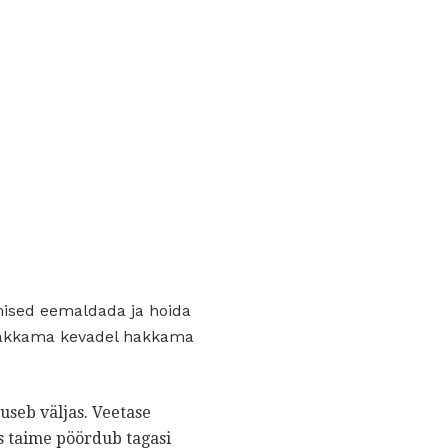
mised eemaldada ja hoida
 hakkama kevadel hakkama
õuseb väljas. Veetase
is taime pöördub tagasi