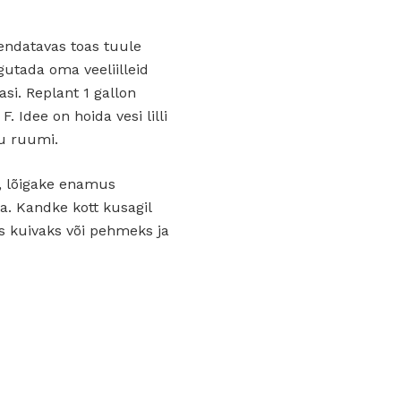
jendatavas toas tuule
igutada oma veeliilleid
si. Replant 1 gallon
. Idee on hoida vesi lilli
ju ruumi.
m, lõigake enamus
ga. Kandke kott kusagil
s kuivaks või pehmeks ja