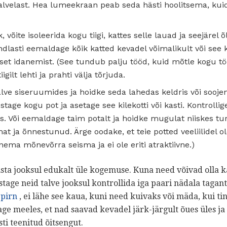
 talvelast. Hea lumeekraan peab seda hästi hoolitsema, ku
k, võite isoleerida kogu tiigi, kattes selle lauad ja seejärel
indlasti eemaldage kõik katted kevadel võimalikult või se
et idanemist. (See tundub palju tööd, kuid mõtle kogu tö
iigilt lehti ja prahti välja tõrjuda.
talve siseruumides ja hoidke seda lahedas keldris või soo
estage kogu pot ja asetage see kilekotti või kasti. Kontrollig
ks. Või eemaldage taim potalt ja hoidke mugulat niiskes tu
t ja õnnestunud. Ärge oodake, et teie potted veeliilidel o
ema mõnevõrra seisma ja ei ole eriti atraktiivne.)
asta jooksul edukalt üle kogemuse. Kuna need võivad olla ka
tage neid talve jooksul kontrollida iga paari nädala tagan
 pirn
, ei lähe see kaua, kuni need kuivaks või mäda, kui ti
ge meeles, et nad saavad kevadel järk-järgult õues üles ja al
ti teenitud õitsengut.