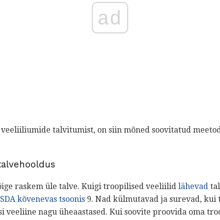
ad
 veeliiliumide talvitumist, on siin mõned soovitatud meet
 talvehooldus
õige raskem üle talve. Kuigi troopilised veeliilid
lähevad
ta
SDA kõvenevas tsoonis
9. Nad külmutavad ja surevad, kui t
si veeliine nagu üheaastased. Kui soovite proovida oma troop