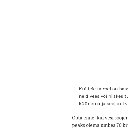
Kui teie taimel on ba
neid vees või niiskes
küünema ja seejärel v
Oota enne, kui vesi soojen
peaks olema umbes 70 kraad