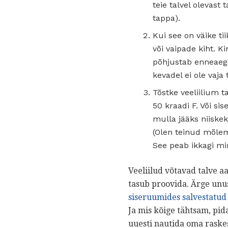
teie talvel olevast
tappa).
Kui see on väike tii
või vaipade kiht. K
põhjustab enneaegs
kevadel ei ole vaja t
Tõstke veeliilium 
50 kraadi F. Või sis
mulla jääks niiske
(Olen teinud mõlema
See peab ikkagi min
Veeliilud võtavad talve a
tasub proovida. Ärge unus
siseruumides salvestatud
Ja mis kõige tähtsam, pida
uuesti nautida oma raskes