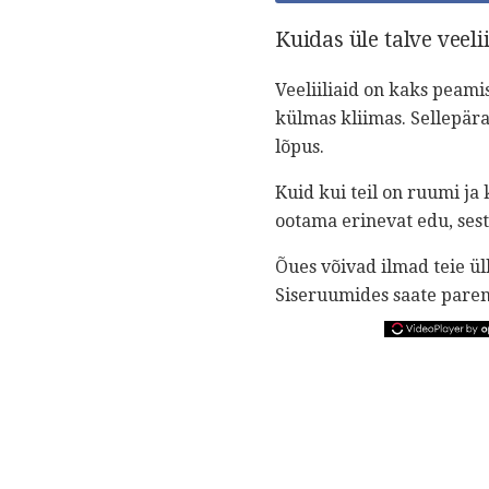
Kuidas üle talve veelii
Veeliiliaid on kaks peami
külmas kliimas. Sellepär
lõpus.
Kuid kui teil on ruumi ja k
ootama erinevat edu, sest 
Õues võivad ilmad teie ü
Siseruumides saate paremi