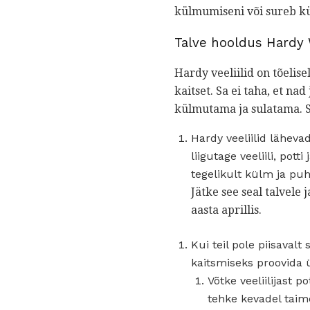
külmumiseni või sureb kül
Talve hooldus Hardy 
Hardy veeliilid on tõelis
kaitset. Sa ei taha, et na
külmutama ja sulatama. Si
Hardy veeliilid läheva
liigutage veeliili, pot
tegelikult külm ja pu
Jätke see seal talvele
aasta aprillis.
Kui teil pole piisavalt
kaitsmiseks proovida
Võtke veeliilijast p
tehke kevadel taime