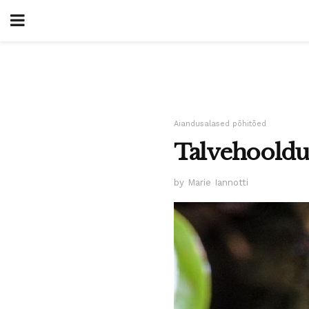
Aiandusalased põhitõed
Talvehooldus
by Marie Iannotti