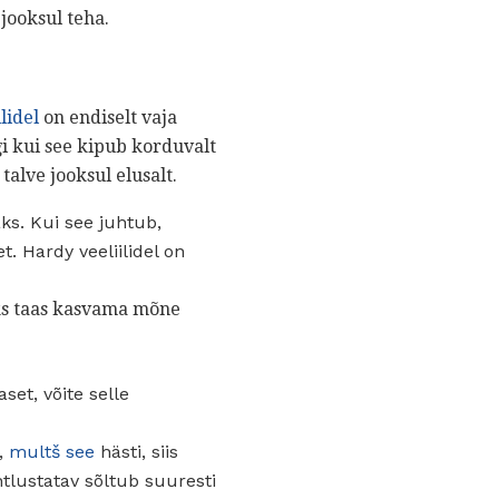
jooksul teha.
lidel
on endiselt vaja
gi kui see kipub korduvalt
alve jooksul elusalt.
ks. Kui see juhtub,
et. Hardy veeliilidel on
aks taas kasvama mõne
set, võite selle
t,
multš see
hästi, siis
htlustatav sõltub suuresti