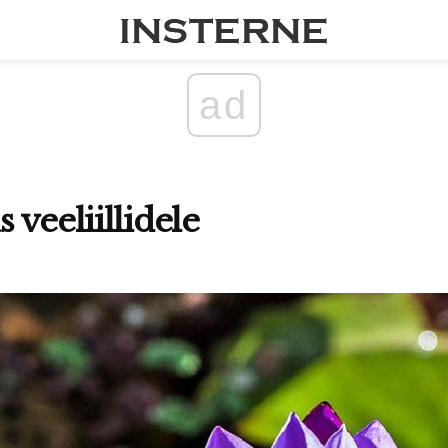
ad
 veeliillidele