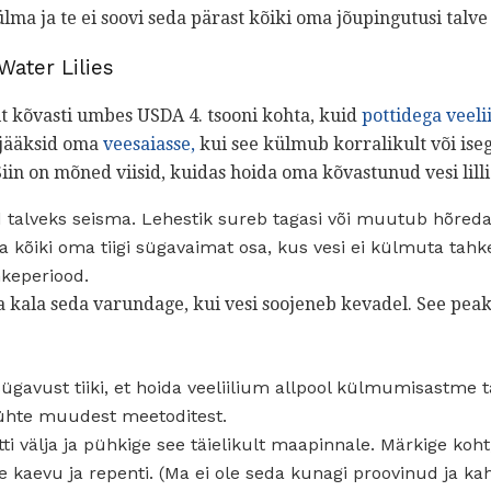
ma ja te ei soovi seda pärast kõiki oma jõupingutusi talve 
Water Lilies
elt kõvasti umbes USDA 4. tsooni kohta, kuid
pottidega veelii
d jääksid oma
veesaiasse,
kui see külmub korralikult või ise
in on mõned viisid, kuidas hoida oma kõvastunud vesi lilli t
d talveks seisma. Lehestik sureb tagasi või muutub hõreda
ti ja kõiki oma tiigi sügavaimat osa, kus vesi ei külmuta tahk
hkeperiood.
 ja kala seda varundage, kui vesi soojeneb kevadel. See pe
 sügavust tiiki, et hoida veeliilium allpool külmumisastme ta
 ühte muudest meetoditest.
otti välja ja pühkige see täielikult maapinnale. Märkige koh
 kaevu ja repenti. (Ma ei ole seda kunagi proovinud ja ka