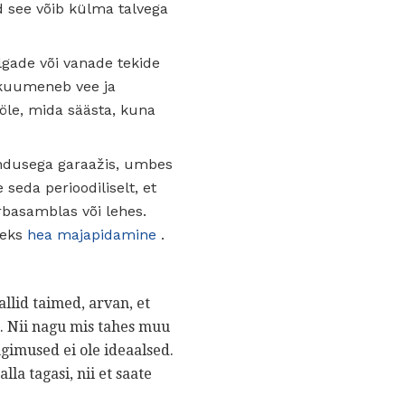
id see võib külma talvega
 õlgade või vanade tekide
e kuumeneb vee ja
öle, mida säästa, kuna
jendusega garaažis, umbes
e seda perioodiliselt, et
rbasamblas või lehes.
leks
hea majapidamine
.
llid taimed, arvan, et
t. Nii nagu mis tahes muu
ngimused ei ole ideaalsed.
la tagasi, nii et saate