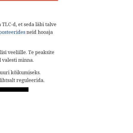
TLC-d, et seda läbi talve
osteerides
neid hooaja
isi veeliille. Te peaksite
l valesti minna.
uuri kõikumiseks.
ihtsalt reguleerida.