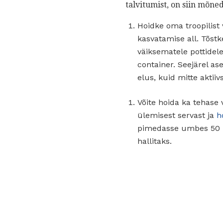
talvitumist, on siin mõned
Hoidke oma troopilist
kasvatamise all. Tõstk
väiksematele pottidele
container. Seejärel ase
elus, kuid mitte aktii
Võite hoida ka tehase 
ülemisest servast ja
h
pimedasse umbes 50 - 
hallitaks.