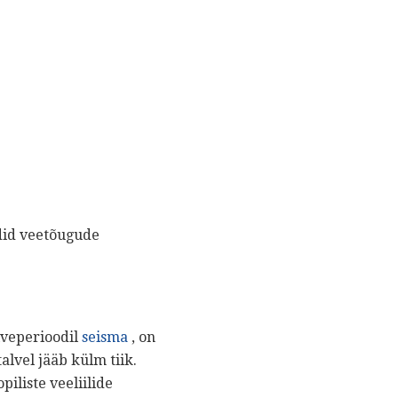
odid veetõugude
lveperioodil
seisma
, on
alvel jääb külm tiik.
iliste veeliilide