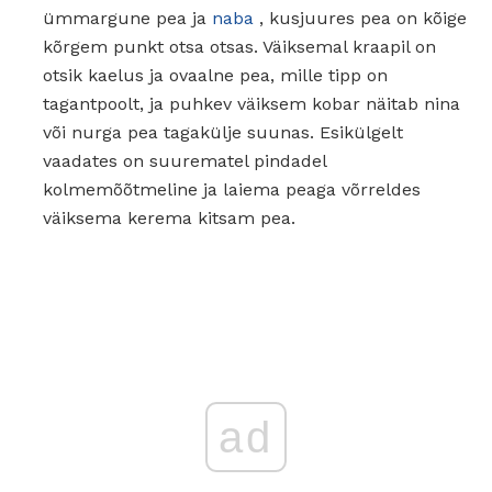
ümmargune pea ja
naba
, kusjuures pea on kõige
kõrgem punkt otsa otsas. Väiksemal kraapil on
otsik kaelus ja ovaalne pea, mille tipp on
tagantpoolt, ja puhkev väiksem kobar näitab nina
või nurga pea tagakülje suunas. Esikülgelt
vaadates on suurematel pindadel
kolmemõõtmeline ja laiema peaga võrreldes
väiksema kerema kitsam pea.
ad