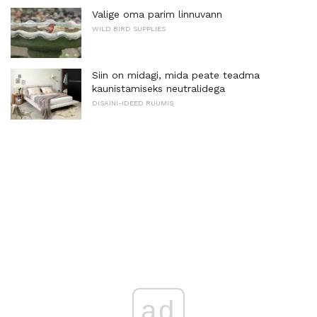
Valige oma parim linnuvann
WILD BIRD SUPPLIES
Siin on midagi, mida peate teadma
kaunistamiseks neutralidega
DISAINI-IDEED RUUMIS
ad