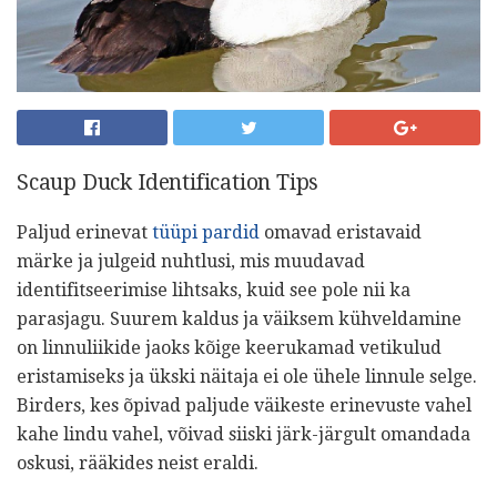
Scaup Duck Identification Tips
Paljud erinevat
tüüpi pardid
omavad eristavaid
märke ja julgeid nuhtlusi, mis muudavad
identifitseerimise lihtsaks, kuid see pole nii ka
parasjagu. Suurem kaldus ja väiksem kühveldamine
on linnuliikide jaoks kõige keerukamad vetikulud
eristamiseks ja ükski näitaja ei ole ühele linnule selge.
Birders, kes õpivad paljude väikeste erinevuste vahel
kahe lindu vahel, võivad siiski järk-järgult omandada
oskusi, rääkides neist eraldi.