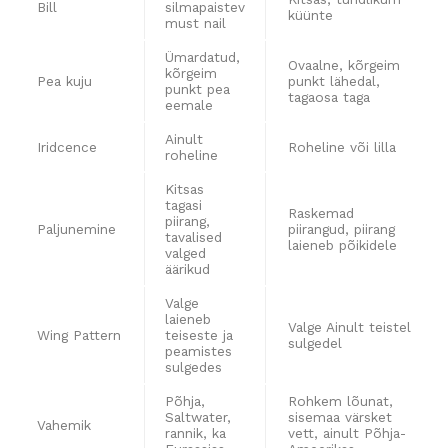
Bill
silmapaistev
küünte
must nail
Ümardatud,
Ovaalne, kõrgeim
kõrgeim
Pea kuju
punkt lähedal,
punkt pea
tagaosa taga
eemale
Ainult
Iridcence
Roheline või lilla
roheline
Kitsas
tagasi
Raskemad
piirang,
Paljunemine
piirangud, piirang
tavalised
laieneb põikidele
valged
äärikud
Valge
laieneb
Valge Ainult teistel
Wing Pattern
teiseste ja
sulgedel
peamistes
sulgedes
Põhja,
Rohkem lõunat,
Saltwater,
sisemaa värsket
Vahemik
rannik, ka
vett, ainult Põhja-