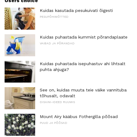
Users choice
Kuidas kasutada pesukuivati ​​õigesti
PESUPÕHIMÕTTED
Kuidas puhastada kummist põrandaplaate
VAIBAD JA PÕRANDAD
Kuidas puhastada isepuhastuv ahi lihtsalt
puhta ahjuga?
See on, kuidas muuta teie väike vannituba
tõhusalt, odavalt
DISAINI-IDEED RUUMIS
Mount Airy kääbus Fothergilla põõsad
PUUD JA PÕÕSAD