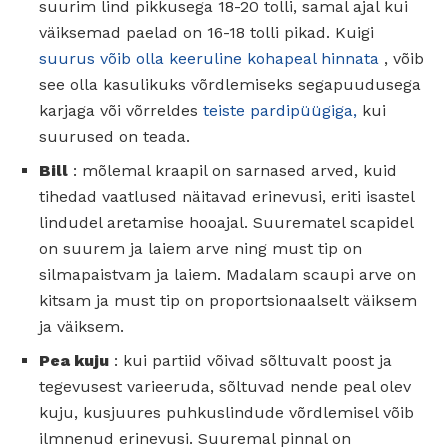
suurim lind pikkusega 18-20 tolli, samal ajal kui
väiksemad paelad on 16-18 tolli pikad. Kuigi
suurus võib olla keeruline kohapeal hinnata
, võib
see olla kasulikuks võrdlemiseks segapuudusega
karjaga või võrreldes
teiste pardipüügiga,
kui
suurused on teada.
Bill
: mõlemal kraapil on sarnased arved, kuid
tihedad vaatlused näitavad erinevusi, eriti isastel
lindudel aretamise hooajal. Suurematel scapidel
on suurem ja laiem arve ning must tip on
silmapaistvam ja laiem. Madalam scaupi arve on
kitsam ja must tip on proportsionaalselt väiksem
ja väiksem.
Pea kuju
: kui partiid võivad sõltuvalt poost ja
tegevusest varieeruda, sõltuvad nende peal olev
kuju, kusjuures puhkuslindude võrdlemisel võib
ilmnenud erinevusi. Suuremal pinnal on