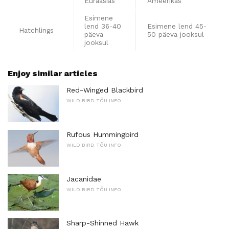
Euraasias
Ameerikas
Esimene
lend 36-40
Esimene lend 45-
Hatchlings
päeva
50 päeva jooksul
jooksul
Enjoy similar articles
Red-Winged Blackbird
WILD BIRD TÕU INFO
Rufous Hummingbird
WILD BIRD TÕU INFO
Jacanidae
WILD BIRD TÕU INFO
Sharp-Shinned Hawk