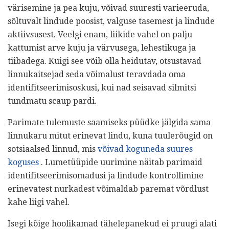
värisemine ja pea kuju, võivad suuresti varieeruda,
sõltuvalt lindude poosist, valguse tasemest ja lindude
aktiivsusest. Veelgi enam, liikide vahel on palju
kattumist arve kuju ja värvusega, lehestikuga ja
tiibadega. Kuigi see võib olla heidutav, otsustavad
linnukaitsejad seda võimalust teravdada oma
identifitseerimisoskusi, kui nad seisavad silmitsi
tundmatu scaup pardi.
Parimate tulemuste saamiseks püüdke jälgida sama
linnukaru mitut erinevat lindu, kuna tuulerõugid on
sotsiaalsed linnud, mis
võivad koguneda suures
koguses
. Lumetüüpide uurimine näitab parimaid
identifitseerimisomadusi ja lindude kontrollimine
erinevatest nurkadest võimaldab paremat võrdlust
kahe liigi vahel.
Isegi kõige hoolikamad tähelepanekud ei pruugi alati