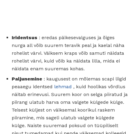
Iridentsus
: eredas päikesevalguses ja õiges
nurga all võib suurem teravik peal ja kaelal näha
rohelist värvi. Väiksem kraps võib samuti näidata
rohelist värvi, kuid võib ka näidata lilla, mida ei
näidata enam suuremas kohas.
Paljunemine
: kaugusest on mõlemas scapi liigid
peaaegu identsed
lehmad
, kuid hoolikas võrdlus
näitab erinevusi. Suurem koor on selga piiratud ja
piirang ulatub harva oma valgete külgede külge.
Teisest küljest on väiksemal koorikul raskem
piiramine, mis sageli ulatub valgete külgede
külge. Naiste suuremad poksud on tüüpiliselt
pisut tumedamad kui nende väiksemad kolleegid