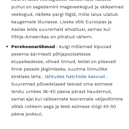
puhul on sagedamini mageveekogud ja väiksemad
veekogud, näiteks pargi tiigid, mille laius ulatub
kaugemale lõunasse. Lisaks võib Euroopas ja
Aasias leida suuremaid ahvatlusi, samas kui
Põhja-Ameerikas on piiratud vähem.
Perekonnarühmad
: kuigi mõlemad kipuvad
pesema äärmiselt põhjapoolsetesse
elupaikadesse, võivad linnud, kellel on piisavalt
õnne pesade jälgimiseks, suutma linnuliike
kindlaks teha
, lähtudes hatchlide kasvust
.
Suuremad põlvedelased teevad oma esimese
lendu umbes 36-40 päeva pärast haudemut,
samal ajal kui väiksemate kooremate väljavõtmine
võtab rohkem aega ja teeb esimese löögi 45-50
päeva jooksul.