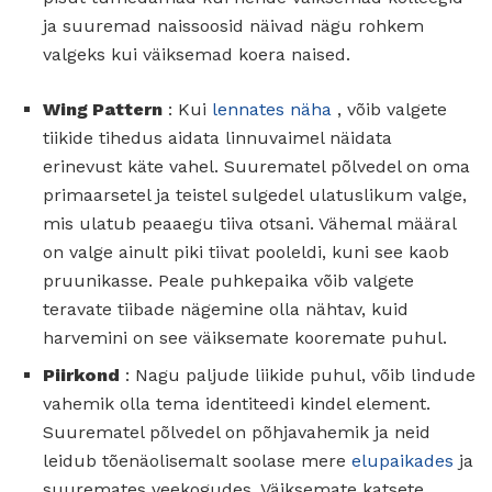
ja suuremad naissoosid näivad nägu rohkem
valgeks kui väiksemad koera naised.
Wing Pattern
: Kui
lennates näha
, võib valgete
tiikide tihedus aidata linnuvaimel näidata
erinevust käte vahel. Suurematel põlvedel on oma
primaarsetel ja teistel sulgedel ulatuslikum valge,
mis ulatub peaaegu tiiva otsani. Vähemal määral
on valge ainult piki tiivat pooleldi, kuni see kaob
pruunikasse. Peale puhkepaika võib valgete
teravate tiibade nägemine olla nähtav, kuid
harvemini on see väiksemate kooremate puhul.
Piirkond
: Nagu paljude liikide puhul, võib lindude
vahemik olla tema identiteedi kindel element.
Suurematel põlvedel on põhjavahemik ja neid
leidub tõenäolisemalt soolase mere
elupaikades
ja
suuremates veekogudes. Väiksemate katsete