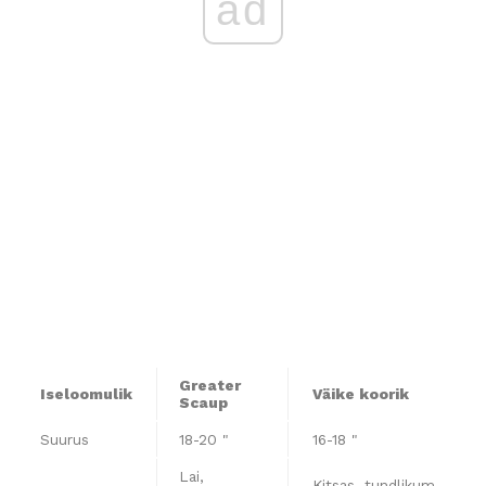
ad
Greater
Iseloomulik
Väike koorik
Scaup
Suurus
18-20 "
16-18 "
Lai,
Kitsas, tundlikum