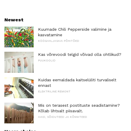
Newest
Kuumade Chili Pepperside valimine ja
kasvatamine
KÖÖGIVILJASAIA PÕHITÕED
Kas võrevoodi telgid võivad olla ohtlikud?
PUUKOOLID
Kuidas eemaldada kaitselüliti turvaliselt
ennast
ELEKTRILINE REMONT
Mis on terasest postituste seadistamine?
Kõlab lihtsalt piisavalt.
AIAD, SÕIDUTEED JA KÕNNITEED