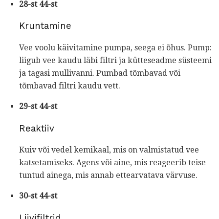
28-st 44-st
Kruntamine
Vee voolu käivitamine pumpa, seega ei õhus. Pump:
liigub vee kaudu läbi filtri ja kütteseadme süsteemi
ja tagasi mullivanni. Pumbad tõmbavad või
tõmbavad filtri kaudu vett.
29-st 44-st
Reaktiiv
Kuiv või vedel kemikaal, mis on valmistatud vee
katsetamiseks. Agens või aine, mis reageerib teise
tuntud ainega, mis annab ettearvatava värvuse.
30-st 44-st
Liivifiltrid