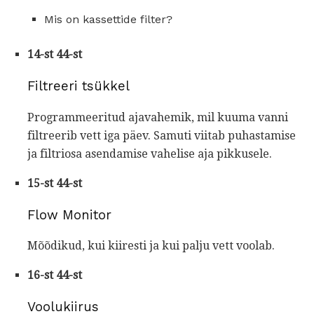
Mis on kassettide filter?
14-st 44-st
Filtreeri tsükkel
Programmeeritud ajavahemik, mil kuuma vanni
filtreerib vett iga päev. Samuti viitab puhastamise
ja filtriosa asendamise vahelise aja pikkusele.
15-st 44-st
Flow Monitor
Mõõdikud, kui kiiresti ja kui palju vett voolab.
16-st 44-st
Voolukiirus