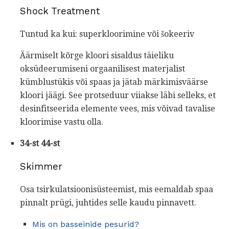
Shock Treatment
Tuntud ka kui: superkloorimine või šokeeriv
Äärmiselt kõrge kloori sisaldus täieliku
oksüdeerumiseni orgaanilisest materjalist
kümblustükis või spaas ja jätab märkimisväärse
kloori jäägi. See protseduur viiakse läbi selleks, et
desinfitseerida elemente vees, mis võivad tavalise
kloorimise vastu olla.
34-st 44-st
Skimmer
Osa tsirkulatsioonisüsteemist, mis eemaldab spaa
pinnalt prügi, juhtides selle kaudu pinnavett.
Mis on basseinide pesurid?