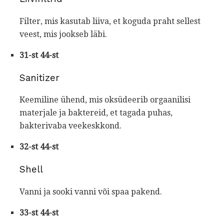
Filter, mis kasutab liiva, et koguda praht sellest
veest, mis jookseb läbi.
31-st 44-st
Sanitizer
Keemiline ühend, mis oksüdeerib orgaanilisi
materjale ja baktereid, et tagada puhas,
bakterivaba veekeskkond.
32-st 44-st
Shell
Vanni ja sooki vanni või spaa pakend.
33-st 44-st