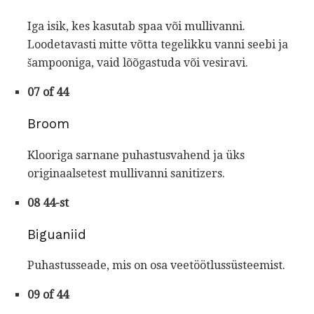
Iga isik, kes kasutab spaa või mullivanni.
Loodetavasti mitte võtta tegelikku vanni seebi ja
šampooniga, vaid lõõgastuda või vesiravi.
07 of 44
Broom
Klooriga sarnane puhastusvahend ja üks
originaalsetest mullivanni sanitizers.
08 44-st
Biguaniid
Puhastusseade, mis on osa veetöötlussüsteemist.
09 of 44