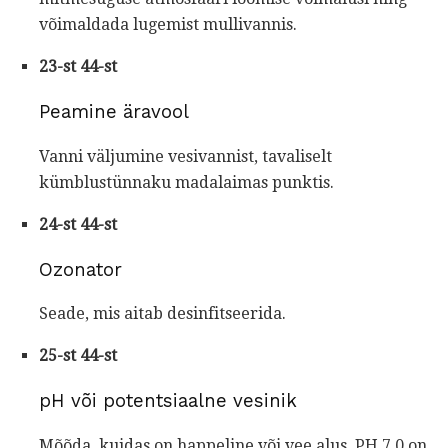
võimaldada lugemist mullivannis.
23-st 44-st
Peamine äravool
Vanni väljumine vesivannist, tavaliselt
kümblustünnaku madalaimas punktis.
24-st 44-st
Ozonator
Seade, mis aitab desinfitseerida.
25-st 44-st
pH või potentsiaalne vesinik
Mõõda, kuidas on happeline või vee alus. PH 7,0 on