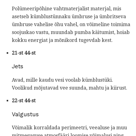
Polümeeripõhine vahtmaterjalist materjal, mis
asetseb kümblustünnaku ümbruse ja ümbritseva
ümbruse vahelise õhu vahel, on võimeline toimima
soojuskao vastu, muundab pumba käitumist, hoiab
kokku energiat ja mõnikord tugevdab kest.
21-st 44-st
Jets
Avad, mille kaudu vesi voolab kümblustüki.
Voolikud mõjutavad vee suunda, mahtu ja kiirust.
22-st 44-st
Valgustus
Võimalik korraldada perimeetri, veealuse ja muu
mitmesuguse atmosfääri loomise võimalusi ning