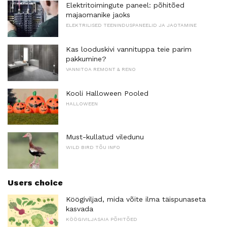
Elektritoimingute paneel: põhitõed
majaomanike jaoks
ELEKTRILISED TEENINDUSPANEELID JA JAOTAMINE
Kas looduskivi vannituppa teie parim
pakkumine?
VANNITOA REMONT & RENO
Kooli Halloween Pooled
HALLOWEEN
Must-kullatud viledunu
WILD BIRD TÕU INFO
Users choice
Köögiviljad, mida võite ilma täispunaseta
kasvada
KÖÖGIVILJASAIA PÕHITÕED