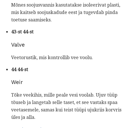
Mõnes soojusvannis kasutatakse isoleerivat plasti,
mis kaitseb soojuskadude eest ja tugevdab pinda
toetuse saamiseks.
43-st 44-st
Valve
Veetorustik, mis kontrollib vee voolu.
44 44-st
Weir
Tõke veekihis, mille peale vesi voolab. Ujuv tüüp
tõuseb ja langetab selle taset, et see vastaks spaa
veetasemele, samas kui teist tüüpi ujukriis korvris
üles ja alla.