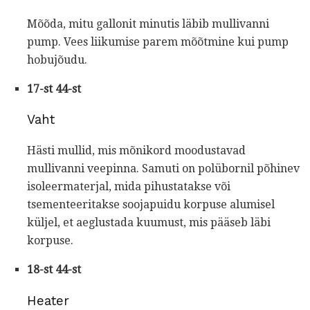
Mõõda, mitu gallonit minutis läbib mullivanni
pump. Vees liikumise parem mõõtmine kui pump
hobujõudu.
17-st 44-st
Vaht
Hästi mullid, mis mõnikord moodustavad
mullivanni veepinna. Samuti on polübornil põhinev
isoleermaterjal, mida pihustatakse või
tsementeeritakse soojapuidu korpuse alumisel
küljel, et aeglustada kuumust, mis pääseb läbi
korpuse.
18-st 44-st
Heater