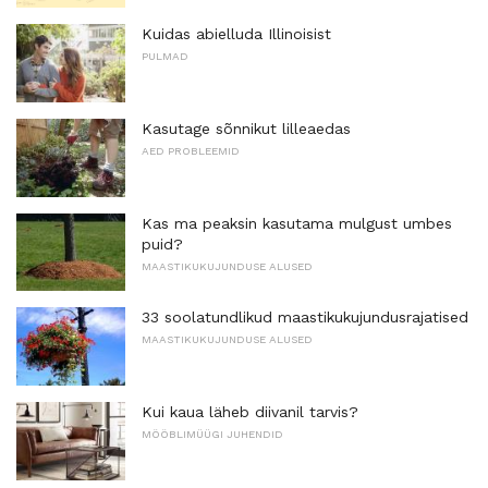
Kuidas abielluda Illinoisist
PULMAD
Kasutage sõnnikut lilleaedas
AED PROBLEEMID
Kas ma peaksin kasutama mulgust umbes
puid?
MAASTIKUKUJUNDUSE ALUSED
33 soolatundlikud maastikukujundusrajatised
MAASTIKUKUJUNDUSE ALUSED
Kui kaua läheb diivanil tarvis?
MÖÖBLIMÜÜGI JUHENDID