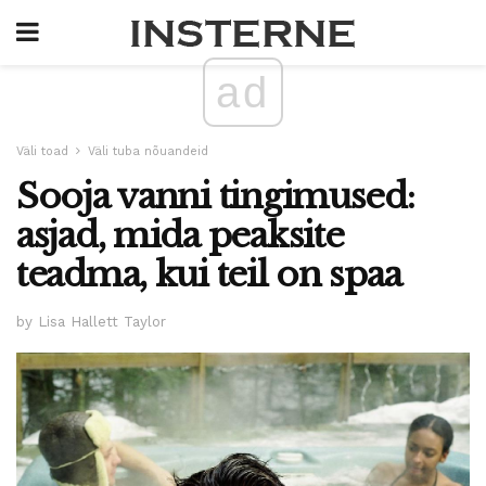
ad
Väli toad
Väli tuba nõuandeid
Sooja vanni tingimused:
asjad, mida peaksite
teadma, kui teil on spaa
by Lisa Hallett Taylor