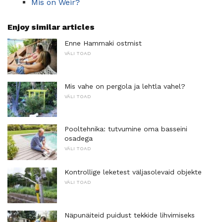
Mis on Weir?
Enjoy similar articles
Enne Hammaki ostmist
VÄLI TOAD
Mis vahe on pergola ja lehtla vahel?
VÄLI TOAD
Pooltehnika: tutvumine oma basseini
osadega
VÄLI TOAD
Kontrollige leketest väljasolevaid objekte
VÄLI TOAD
Näpunäiteid puidust tekkide lihvimiseks