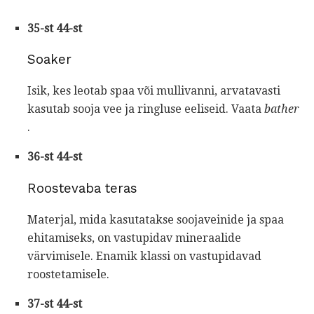
35-st 44-st
Soaker
Isik, kes leotab spaa või mullivanni, arvatavasti
kasutab sooja vee ja ringluse eeliseid. Vaata
bather
.
36-st 44-st
Roostevaba teras
Materjal, mida kasutatakse soojaveinide ja spaa
ehitamiseks, on vastupidav mineraalide
värvimisele. Enamik klassi on vastupidavad
roostetamisele.
37-st 44-st