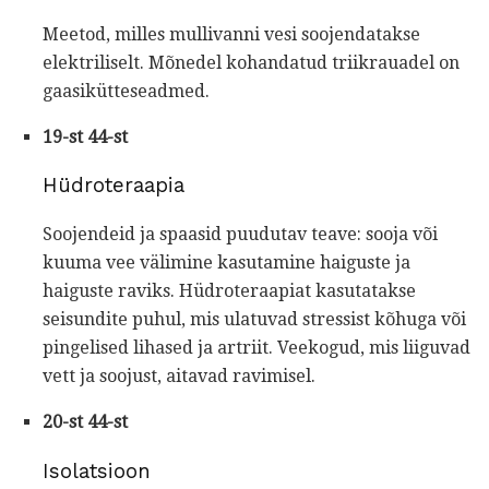
Meetod, milles mullivanni vesi soojendatakse
elektriliselt. Mõnedel kohandatud triikrauadel on
gaasikütteseadmed.
19-st 44-st
Hüdroteraapia
Soojendeid ja spaasid puudutav teave: sooja või
kuuma vee välimine kasutamine haiguste ja
haiguste raviks. Hüdroteraapiat kasutatakse
seisundite puhul, mis ulatuvad stressist kõhuga või
pingelised lihased ja artriit. Veekogud, mis liiguvad
vett ja soojust, aitavad ravimisel.
20-st 44-st
Isolatsioon