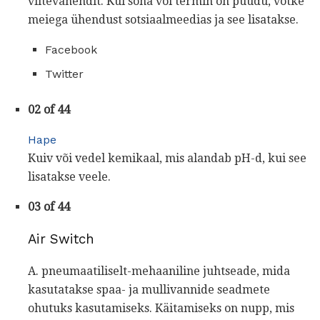
viitevahendit. Kui sõna või termin on puudu, võtke
meiega ühendust sotsiaalmeedias ja see lisatakse.
Facebook
Twitter
02 of 44
Hape
Kuiv või vedel kemikaal, mis alandab pH-d, kui see
lisatakse veele.
03 of 44
Air Switch
A.
pneumaatiliselt-mehaaniline juhtseade, mida
kasutatakse spaa- ja mullivannide seadmete
ohutuks kasutamiseks. Käitamiseks on nupp, mis