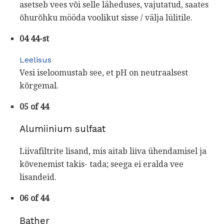
asetseb vees või selle läheduses, vajutatud, saates
õhurõhku mööda voolikut sisse / välja lülitile.
04 44-st
Leelisus
Vesi iseloomustab see, et pH on neutraalsest
kõrgemal.
05 of 44
Alumiinium sulfaat
Liivafiltrite lisand, mis aitab liiva ühendamisel ja
kõvenemist takis- tada; seega ei eralda vee
lisandeid.
06 of 44
Bather