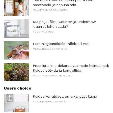
meetodeid ja näpunäiteid
MAJAPIDAMISE NÕUANDED
Kui palju lõksu Counter ja Undermow
kraanist lahti saada?
KÖÖGIVALAMUD
Hummingbändidele mõeldud vesi
METSLINDUDE KAASAMINE
Pruunistamine dekoratiivtaimede heintaimed:
Kuidas põlvida ja kontrollida
MAASTIKUKUJUNDUSE ALUSED
Users choice
Kuidas korraldada oma kangast kappi
KAPPIDE KORRALDAMINE