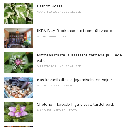
Patriot Hosta
MAASTIKUKUJUNDUSE ALUSED
IKEA Billy Bookcase süsteemi ülevaade
MÖÖBLIMÜÜGI JUHENDID
Mitmeaastaste ja aastaste taimede ja lillede
vahe
MAASTIKUKUJUNDUSE ALUSED
Kas kevadibullaste jagamiseks on vaja?
MITMEAASTASED TAIMED
Chelone - kasvab hilja õitsva turtlehead.
AIANDUSALASED PÕHITÕED