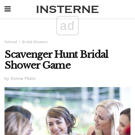
ad
Pulmad
Bridal Showers
Scavenger Hunt Bridal
Shower Game
by Donna Pilato