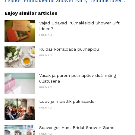
Leidke "Pulmakleidid Shower Party" lemmik ideed
.
Enjoy similar articles
Vajad Odavad Pulmakleidid Shower Gift
Ideed?
PULMAD
Kuidas korraldada pulmapidu
PULMAD
Vasak ja parem pulmapäev duši mäng
üllatusena
PULMAD
Loov ja mõistlik pulmapidu
PULMAD
Scavenger Hunt Bridal Shower Game
PULMAD