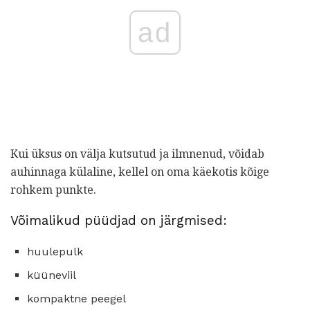
ad
Kui üksus on välja kutsutud ja ilmnenud, võidab
auhinnaga külaline, kellel on oma käekotis kõige
rohkem punkte.
Võimalikud püüdjad on järgmised:
huulepulk
küüneviil
kompaktne peegel