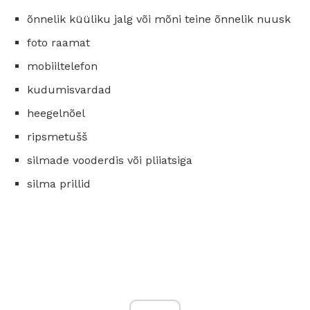
õnnelik küüliku jalg või mõni teine ​​õnnelik nuusk
foto raamat
mobiiltelefon
kudumisvardad
heegelnõel
ripsmetušš
silmade vooderdis või pliiatsiga
silma prillid