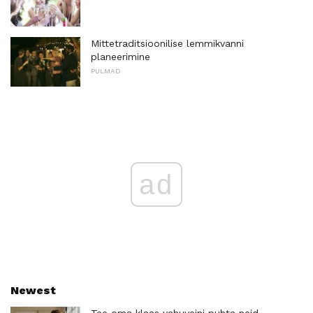
Mittetraditsioonilise lemmikvanni
planeerimine
PULMAD
ad
Newest
Tee oma klaas vahuveini puhta neid