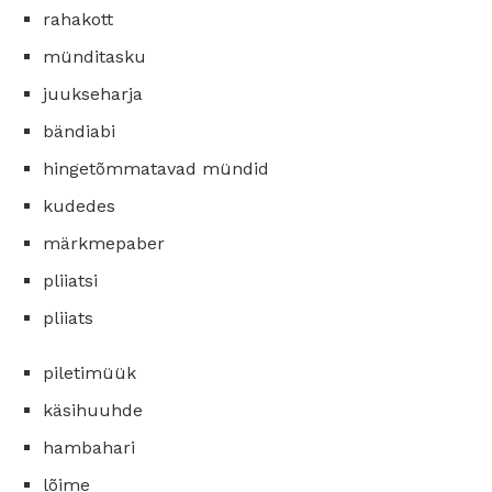
rahakott
münditasku
juukseharja
bändiabi
hingetõmmatavad mündid
kudedes
märkmepaber
pliiatsi
pliiats
piletimüük
käsihuuhde
hambahari
lõime