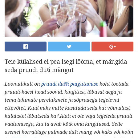
Teie külalised ei pea isegi lööma, et mängida
seda pruudi duši mängut
Loomulikult on
pruudi dušši paigutamise
koht toetada
pruudi-käest head soovid, kingitusi, lõbusat aega ja
tema lähimate pereliikmete ja sõpradega tegelevat
ettevõtet.
Kuid miks mitte kasutada seda kui võimalust
külalistel lõbutseda ka?
Alati ei ole vaja tegeleda pruudi
vaatamisega, kui ta avab kõik oma kingitused.
Selle
asemel korraldage pulmade duši mäng või kaks või kolm