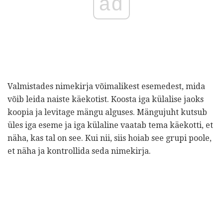
ad
Valmistades nimekirja võimalikest esemedest, mida
võib leida naiste käekotist. Koosta iga külalise jaoks
koopia ja levitage mängu alguses. Mängujuht kutsub
üles iga eseme ja iga külaline vaatab tema käekotti, et
näha, kas tal on see. Kui nii, siis hoiab see grupi poole,
et näha ja kontrollida seda nimekirja.