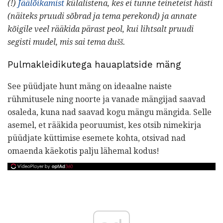
(!)
Jäälõikamist
külalistena, kes ei tunne teineteist hästi
(näiteks pruudi sõbrad ja tema perekond) ja annate
kõigile veel rääkida pärast peol, kui lihtsalt pruudi
segisti mudel, mis sai tema dušš.
Pulmakleidikutega hauaplatside mäng
See püüdjate hunt mäng on ideaalne naiste
rühmitusele ning noorte ja vanade mängijad saavad
osaleda, kuna nad saavad kogu mängu mängida. Selle
asemel, et rääkida peoruumist, kes otsib nimekirja
püüdjate küttimise esemete kohta, otsivad nad
omaenda käekotis palju lähemal kodus!