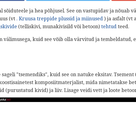
 sõiduteele ja hea põhjusel. See on vastupidav ja nõuab v
ruus (vt
. Kruusa treppide plussid ja miinused
) ja asfalt (vt
uskivide
(telliskivi, munakivisild või betoon)
tehtud
teed.
 välimusega, kuid see võib olla värvitud ja tembeldatud, e
ageli "tsemendiks", kuid see on natuke eksitav. Tsement (
koostisainetest komposiitmaterjalist, mida nimetatakse bet
 (purustatud kivid) ja liiv. Lisage veidi vett ja loote betoon