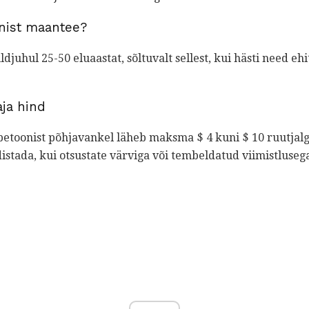
nist maantee?
djuhul 25-50 eluaastat, sõltuvalt sellest, kui hästi need ehit
aja hind
betoonist põhjavankel läheb maksma $ 4 kuni $ 10 ruutjal
stada, kui otsustate värviga või tembeldatud viimistluseg