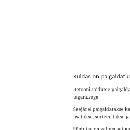
Kuidas on paigaldatu
Betooni sõidutee paigald
tagamisega.
Seejärel paigaldatakse k
lisatakse, sorteeritakse j
Sõidutee on valmis betoo