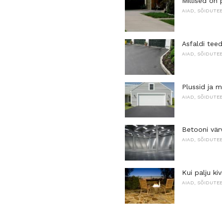
Millised on 
AIAD, SÕIDUTE
Asfaldi tee
AIAD, SÕIDUTE
Plussid ja m
AIAD, SÕIDUTE
Betooni vä
AIAD, SÕIDUTE
Kui palju ki
AIAD, SÕIDUTE