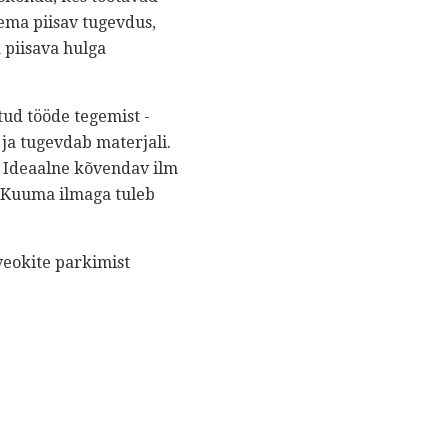
lema piisav tugevdus,
 piisava hulga
tud tööde tegemist -
ja tugevdab materjali.
. Ideaalne kõvendav ilm
 Kuuma ilmaga tuleb
veokite parkimist