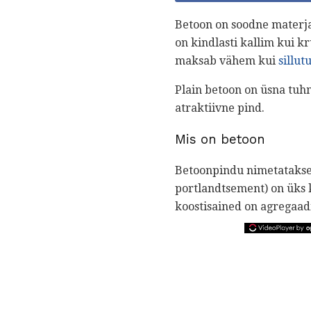
Betoon on soodne materjal
on kindlasti kallim kui k
maksab vähem kui
sillut
Plain betoon on üsna tuhm
atraktiivne pind.
Mis on betoon
Betoonpindu nimetatakse s
portlandtsement) on üks 
koostisained on agregaadid