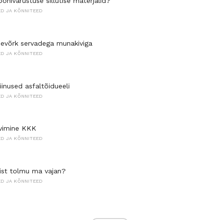
põhivarustuse sillutise materjalid?
ED JA KÕNNITEED
devõrk servadega munakiviga
ED JA KÕNNITEED
iinused asfaltõidueeli
ED JA KÕNNITEED
rvimine KKK
ED JA KÕNNITEED
vist tolmu ma vajan?
ED JA KÕNNITEED