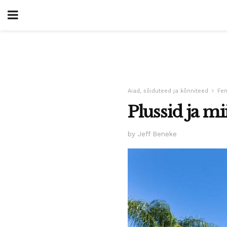
Aiad, sõiduteed ja kõnniteed
Fen
Plussid ja m
by Jeff Beneke