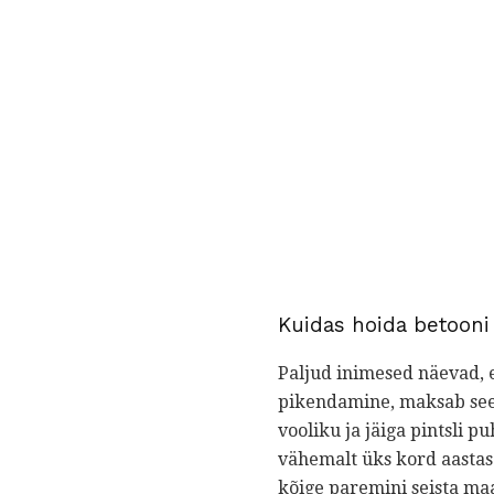
Kuidas hoida betooni
Paljud inimesed näevad, 
pikendamine, maksab see, 
vooliku ja jäiga pintsli p
vähemalt üks kord aastas.
kõige paremini seista maa