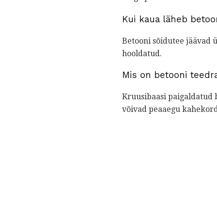
Kui kaua läheb betoo
Betooni sõidutee jäävad ül
hooldatud.
Mis on betooni teedr
Kruusibaasi paigaldatud 
võivad peaaegu kahekordi