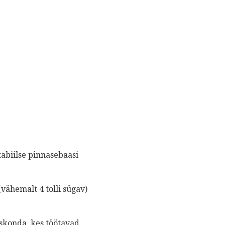
abiilse pinnasebaasi
ähemalt 4 tolli sügav)
skonda, kes töötavad