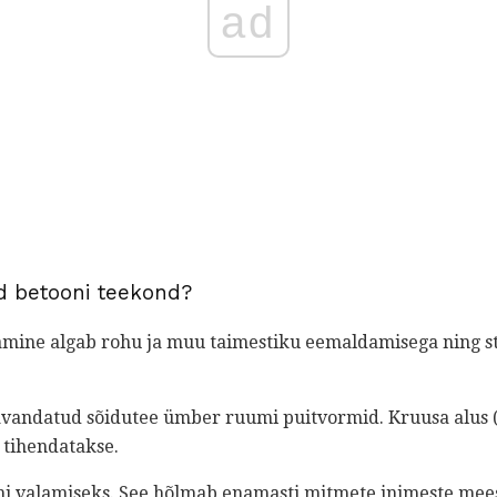
ad
d betooni teekond?
amine algab rohu ja muu taimestiku eemaldamisega ning st
avandatud sõidutee ümber ruumi puitvormid. Kruusa alus (v
a tihendatakse.
ni valamiseks. See hõlmab enamasti mitmete inimeste mee