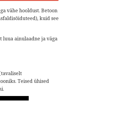
äga vähe hooldust. Betoon
 asfaldisõiduteed), kuid see
t luua ainulaadne ja väga
tavaliselt
ooniks. Teised ühised
i.