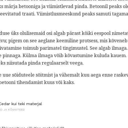
ks märja betooniga ja viimistlevad pinda. Betoonil peaks o
keevitatud traati. Viimistlusmeeskond peaks samuti tagama
duse üks olulisemaid osi algab pärast kõiki eespool nimeta
vu; pigem on see aeglane keemiline protsess, mis kõveneb 
uivatamine toimub parimatel tingimustel. See algab ilmaga
ke pinnaga. Külma ilmaga võib kõvastumine kuluda kauem.
ks niisutada pinda regulaarselt veega.
 uue sõiduteele sõitmist ja vähemalt kuu aega enne raske
betooni tihendamist kuus või kaks.
edar kui teki materjal
ED JA KÕNNITEED