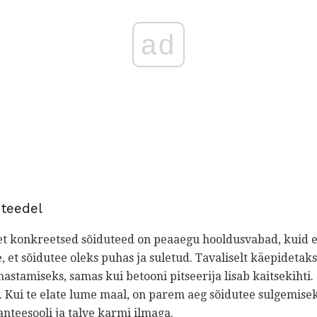
ad
 teedel
et konkreetsed sõiduteed on peaaegu hooldusvabad, kuid e
et sõidutee oleks puhas ja suletud. Tavaliselt käepidetak
uhastamiseks, samas kui betooni pitseerija lisab kaitsekihti.
 Kui te elate lume maal, on parem aeg sõidutee sulgemiseks
nteesooli ja talve karmi ilmaga.