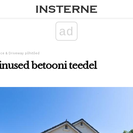
ad
ce & Driveway põhitõed
iinused betooni teedel