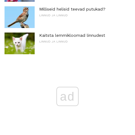
Milliseid helisid teevad putukad?
LINNUD JA LINNUD
Kaitsta lemmikloomad linnudest
LINNUD JA LINNUD
ad