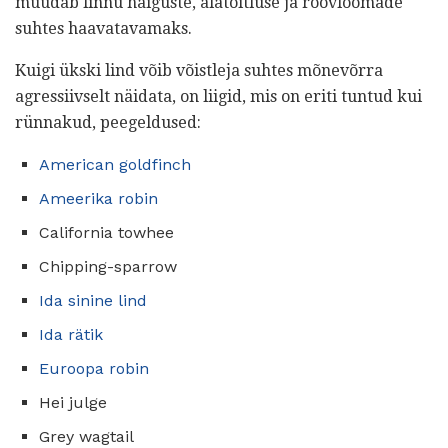
muudab linnu haiguste, alatoitluse ja röövloomade
suhtes haavatavamaks.
Kuigi ükski lind võib võistleja suhtes mõnevõrra
agressiivselt näidata, on liigid, mis on eriti tuntud kui
rünnakud, peegeldused:
American goldfinch
Ameerika robin
California towhee
Chipping-sparrow
Ida sinine lind
Ida rätik
Euroopa robin
Hei julge
Grey wagtail