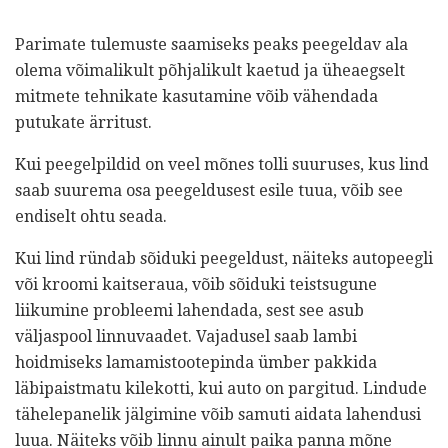
Parimate tulemuste saamiseks peaks peegeldav ala
olema võimalikult põhjalikult kaetud ja üheaegselt
mitmete tehnikate kasutamine võib vähendada
putukate ärritust.
Kui peegelpildid on veel mõnes tolli suuruses, kus lind
saab suurema osa peegeldusest esile tuua, võib see
endiselt ohtu seada.
Kui lind ründab sõiduki peegeldust, näiteks autopeegli
või kroomi kaitseraua, võib sõiduki teistsugune
liikumine probleemi lahendada, sest see asub
väljaspool linnuvaadet. Vajadusel saab lambi
hoidmiseks lamamistootepinda ümber pakkida
läbipaistmatu kilekotti, kui auto on pargitud. Lindude
tähelepanelik jälgimine võib samuti aidata lahendusi
luua. Näiteks võib linnu ainult paika panna mõne