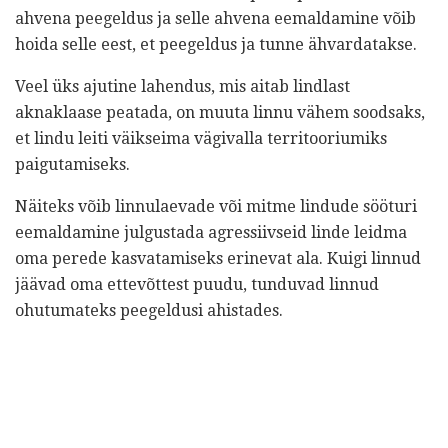
ahvena peegeldus ja selle ahvena eemaldamine võib
hoida selle eest, et peegeldus ja tunne ähvardatakse.
Veel üks ajutine lahendus, mis aitab lindlast
aknaklaase peatada, on muuta linnu vähem soodsaks,
et lindu leiti väikseima vägivalla territooriumiks
paigutamiseks.
Näiteks võib linnulaevade või mitme lindude sööturi
eemaldamine julgustada agressiivseid linde leidma
oma perede kasvatamiseks erinevat ala. Kuigi linnud
jäävad oma ettevõttest puudu, tunduvad linnud
ohutumateks peegeldusi ahistades.