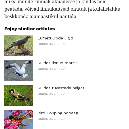
miks lindude rünnak aknadesse ja kuidas neid
peatada, võivad linnukaitsjad ohutult ja külalislahke
keskkonda ajamaastikul nautida.
Enjoy similar articles
Lumetüüpide liigid
LINNUD JA LINNUD
Kuidas linnud mate?
LINNUD JA LINNUD
Kuidas tuvastada haiget
LINNUD JA LINNUD
Bird Couping hooaeg
LINNUD JA LINNUD