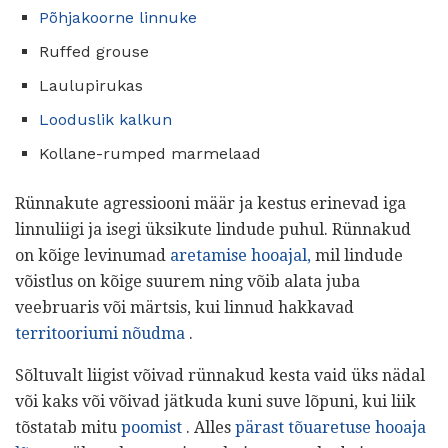
Põhjakoorne linnuke
Ruffed grouse
Laulupirukas
Looduslik kalkun
Kollane-rumped marmelaad
Rünnakute agressiooni määr ja kestus erinevad iga
linnuliigi ja isegi üksikute lindude puhul. Rünnakud
on kõige levinumad
aretamise hooajal,
mil lindude
võistlus on kõige suurem ning võib alata juba
veebruaris või märtsis, kui linnud hakkavad
territooriumi nõudma
.
Sõltuvalt liigist võivad rünnakud kesta vaid üks nädal
või kaks või võivad jätkuda kuni suve lõpuni, kui liik
tõstatab mitu
poomist
. Alles
pärast tõuaretuse hooaja