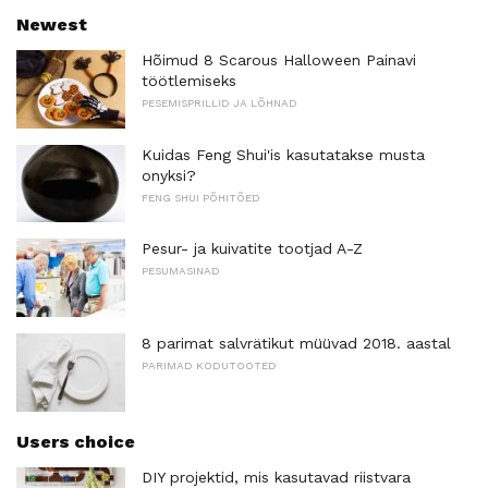
Newest
Hõimud 8 Scarous Halloween Painavi
töötlemiseks
PESEMISPRILLID JA LÕHNAD
Kuidas Feng Shui'is kasutatakse musta
onyksi?
FENG SHUI PÕHITÕED
Pesur- ja kuivatite tootjad A-Z
PESUMASINAD
8 parimat salvrätikut müüvad 2018. aastal
PARIMAD KODUTOOTED
Users choice
DIY projektid, mis kasutavad riistvara