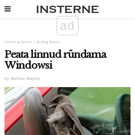
ad
Linnud ja linnud
Birding Basics
Peata linnud ründama
Windowsi
by Melissa Mayntz