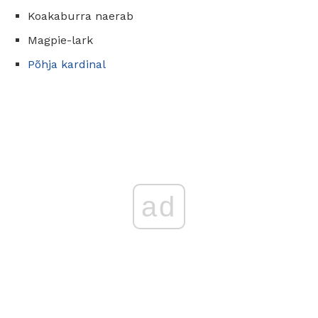
Koakaburra naerab
Magpie-lark
Põhja kardinal
ad