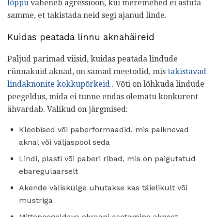
lõppu
väheneb agressioon, kui meremehed ei astuta
samme, et takistada neid segi ajanud linde.
Kuidas peatada linnu aknahäireid
Paljud parimad viisid, kuidas peatada lindude
rünnakuid aknad, on samad meetodid, mis
takistavad
lindaknonite kokkupõrkeid
. Võti on lõhkuda lindude
peegeldus, mida ei tunne endas olematu konkurent
ähvardab. Valikud on järgmised:
Kleebised või paberformaadid, mis paiknevad
aknal või väljaspool seda
Lindi, plasti või paberi ribad, mis on paigutatud
ebaregulaarselt
Akende väliskülge uhutakse kas täielikult või
mustriga
Mittepeegeldava ekraani asetamine aknast