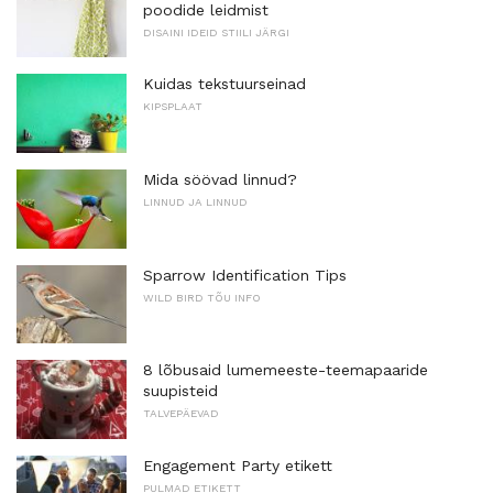
poodide leidmist
DISAINI IDEID STIILI JÄRGI
Kuidas tekstuurseinad
KIPSPLAAT
Mida söövad linnud?
LINNUD JA LINNUD
Sparrow Identification Tips
WILD BIRD TÕU INFO
8 lõbusaid lumemeeste-teemapaaride
suupisteid
TALVEPÄEVAD
Engagement Party etikett
PULMAD ETIKETT