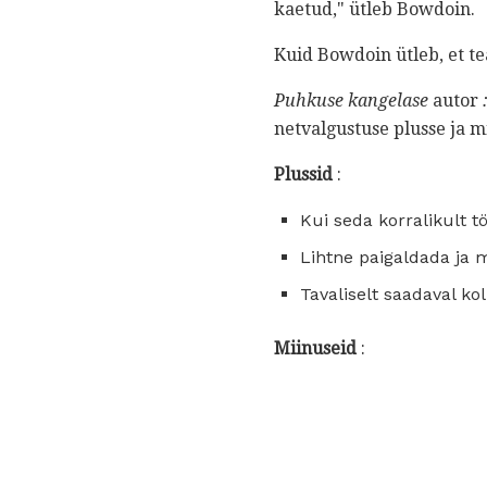
kaetud," ütleb Bowdoin.
Kuid Bowdoin ütleb, et t
Puhkuse kangelase
autor
netvalgustuse plusse ja m
Plussid
:
Kui seda korralikult t
Lihtne paigaldada ja 
Tavaliselt saadaval kol
Miinuseid
: