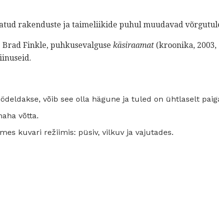
eatud rakenduste ja taimeliikide puhul muudavad võrgutul
:
Brad Finkle, puhkusevalguse
käsiraamat
(kroonika, 2003, 
iinuseid.
öödeldakse, võib see olla hägune ja tuled on ühtlaselt paig
maha võtta.
mes kuvari režiimis: püsiv, vilkuv ja vajutades.