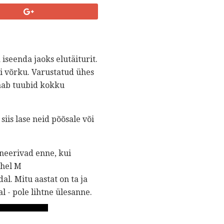
iseenda jaoks elutäiturit.
õi võrku. Varustatud ühes
saab tuubid kokku
siis lase neid põõsale või
aneerivad enne, kui
thel M
l. Mitu aastat on ta ja
- pole lihtne ülesanne.