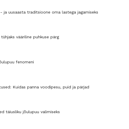
u- ja uusaasta traditsioone oma lastega jagamiseks
 tühjaks vääriline puhkuse pärg
jõulupuu fenomeni
tused: Kuidas panna voodipesu, puid ja pärjad
d täiusliku jõulupuu valimiseks