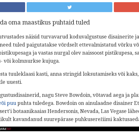
ada oma maastikus puhtaid tuled
utvustades näisid turvavarud koduvalgustuse disainerite ja 
 need tuled paigutatakse võrdselt ettevalmistatud võrku v
istikupesaga ja vastas nurgal olev naissoost pistikupesa, 
- või kolmnurkse kujuga.
osta tuuleklaasi kasti, anna stringid loksutamiseks või kaks, 
le uuesti.
lgustusdisainerid, nagu Steve Bowdoin, võtavad aega ja pl
või puu
puhta tuledega. Bowdoin on ainulaadne disainer E
ert'i botaanikaaias Hendersonis, Nevada, Las Vegase läheda
ikult kavandanud suurepärase puhkuserežiimi kaktusaedal 