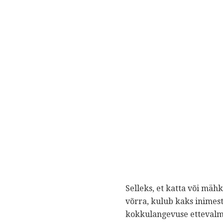
Selleks, et katta või mäh
võrra, kulub kaks inimest
kokkulangevuse ettevalmis