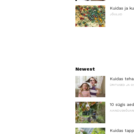
Kuidas ja ku
JÕULUD
Newest
Kuidas teha 
ÜRITUSED JA 
10 sügis ae
AIANDUSNÕUA
Kuidas tapp