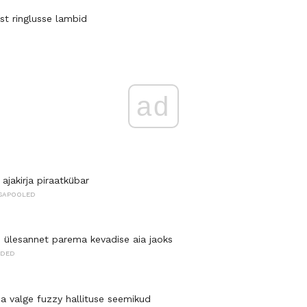
st ringlusse lambid
ad
ajakirja piraatkübar
OSAPOOLED
d ülesannet parema kevadise aia jaoks
NDED
a valge fuzzy hallituse seemikud