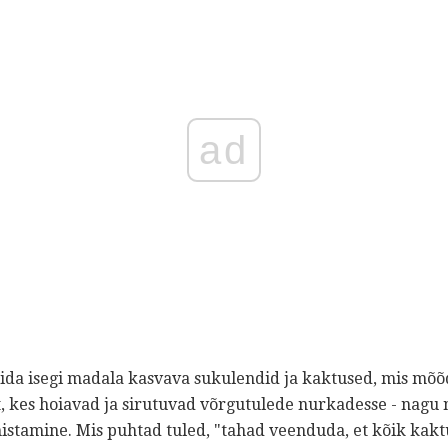
ad
kida isegi madala kasvava sukulendid ja kaktused, mis mõõ
, kes hoiavad ja sirutuvad võrgutulede nurkadesse - nagu n
tamine. Mis puhtad tuled, "tahad veenduda, et kõik kaktus