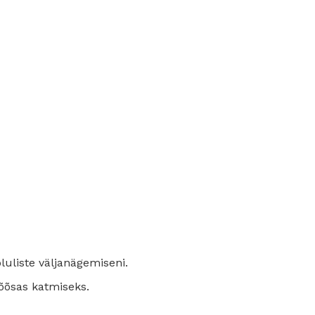
oluliste väljanägemiseni.
õõsas katmiseks.