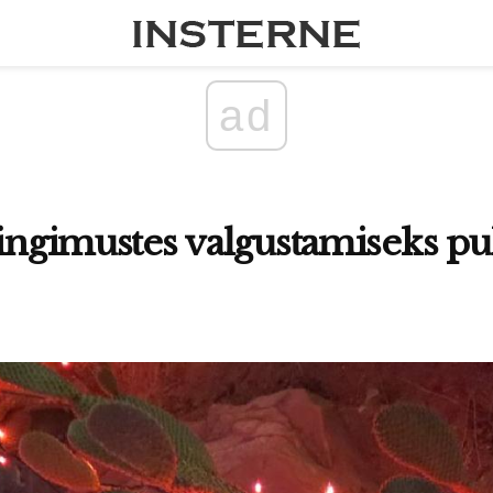
ad
tingimustes valgustamiseks p