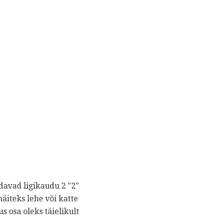
davad ligikaudu 2 "2"
äiteks lehe või katte
 osa oleks täielikult