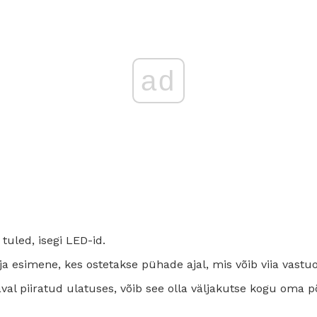
ad
tuled, isegi LED-id.
 ja esimene, kes ostetakse pühade ajal, mis võib viia vastu
al piiratud ulatuses, võib see olla väljakutse kogu oma p