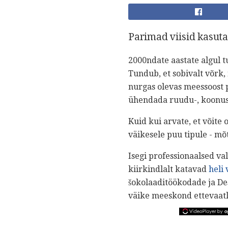
Parimad viisid kasut
2000ndate aastate algul t
Tundub, et sobivalt võrk,
nurgas olevas meessoost p
ühendada ruudu-, koonus
Kuid kui arvate, et võite 
väikesele puu tipule - mõt
Isegi professionaalsed va
kiirkindlalt katavad
heli 
šokolaaditöökodade ja Des
väike meeskond ettevaatl