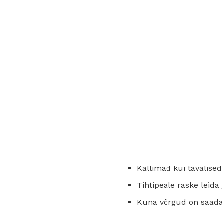
Kallimad kui tavalised 
Tihtipeale raske leida
Kuna võrgud on saadav