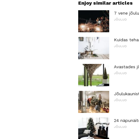
Enjoy similar articles
7 vene jõul
JÕULUD
Kuidas teha
JÕULUD
Avastades 
JÕULUD
Jõulukaunis
JÕULUD
24 näpunäite
JÕULUD